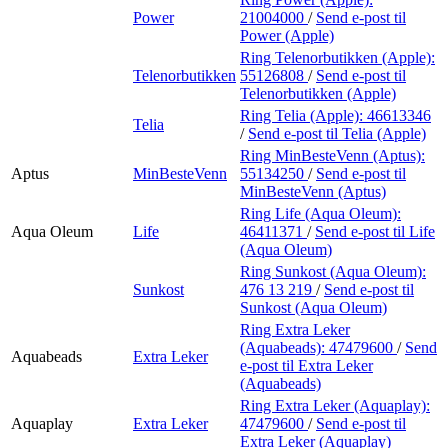
Power
21004000
/
Send e-post
til
Power (Apple)
Ring Telenorbutikken (Apple):
Telenorbutikken
55126808
/
Send e-post
til
Telenorbutikken (Apple)
Ring Telia (Apple):
46613346
Telia
/
Send e-post
til Telia (Apple)
Ring MinBesteVenn (Aptus):
Aptus
MinBesteVenn
55134250
/
Send e-post
til
MinBesteVenn (Aptus)
Ring Life (Aqua Oleum):
Aqua Oleum
Life
46411371
/
Send e-post
til Life
(Aqua Oleum)
Ring Sunkost (Aqua Oleum):
Sunkost
476 13 219
/
Send e-post
til
Sunkost (Aqua Oleum)
Ring Extra Leker
(Aquabeads):
47479600
/
Send
Aquabeads
Extra Leker
e-post
til Extra Leker
(Aquabeads)
Ring Extra Leker (Aquaplay):
Aquaplay
Extra Leker
47479600
/
Send e-post
til
Extra Leker (Aquaplay)