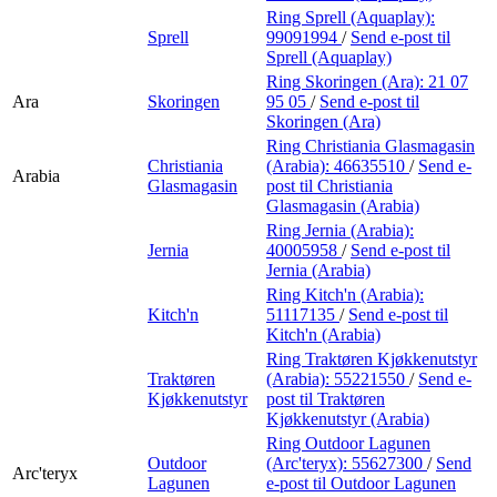
Ring Sprell (Aquaplay):
Sprell
99091994
/
Send e-post
til
Sprell (Aquaplay)
Ring Skoringen (Ara):
21 07
Ara
Skoringen
95 05
/
Send e-post
til
Skoringen (Ara)
Ring Christiania Glasmagasin
Christiania
(Arabia):
46635510
/
Send e-
Arabia
Glasmagasin
post
til Christiania
Glasmagasin (Arabia)
Ring Jernia (Arabia):
Jernia
40005958
/
Send e-post
til
Jernia (Arabia)
Ring Kitch'n (Arabia):
Kitch'n
51117135
/
Send e-post
til
Kitch'n (Arabia)
Ring Traktøren Kjøkkenutstyr
Traktøren
(Arabia):
55221550
/
Send e-
Kjøkkenutstyr
post
til Traktøren
Kjøkkenutstyr (Arabia)
Ring Outdoor Lagunen
Outdoor
(Arc'teryx):
55627300
/
Send
Arc'teryx
Lagunen
e-post
til Outdoor Lagunen