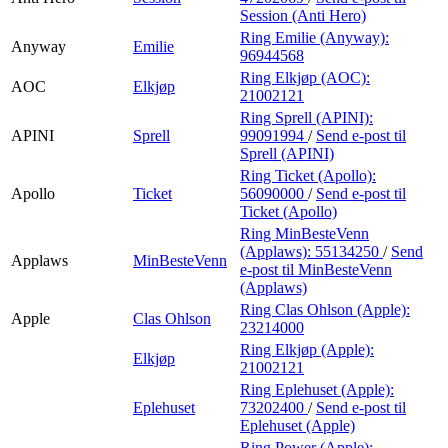
Session (Anti Hero)
Ring Emilie (Anyway):
Anyway
Emilie
96944568
Ring Elkjøp (AOC):
AOC
Elkjøp
21002121
Ring Sprell (APINI):
APINI
Sprell
99091994
/
Send e-post
til
Sprell (APINI)
Ring Ticket (Apollo):
Apollo
Ticket
56090000
/
Send e-post
til
Ticket (Apollo)
Ring MinBesteVenn
(Applaws):
55134250
/
Send
Applaws
MinBesteVenn
e-post
til MinBesteVenn
(Applaws)
Ring Clas Ohlson (Apple):
Apple
Clas Ohlson
23214000
Ring Elkjøp (Apple):
Elkjøp
21002121
Ring Eplehuset (Apple):
Eplehuset
73202400
/
Send e-post
til
Eplehuset (Apple)
Ring Power (Apple):