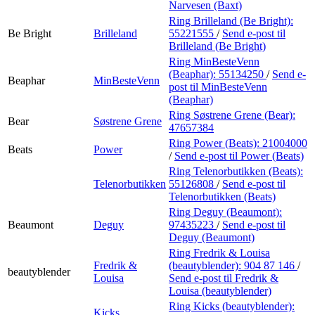
Narvesen (Baxt)
Ring Brilleland (Be Bright):
Be Bright
Brilleland
55221555
/
Send e-post
til
Brilleland (Be Bright)
Ring MinBesteVenn
(Beaphar):
55134250
/
Send e-
Beaphar
MinBesteVenn
post
til MinBesteVenn
(Beaphar)
Ring Søstrene Grene (Bear):
Bear
Søstrene Grene
47657384
Ring Power (Beats):
21004000
Beats
Power
/
Send e-post
til Power (Beats)
Ring Telenorbutikken (Beats):
Telenorbutikken
55126808
/
Send e-post
til
Telenorbutikken (Beats)
Ring Deguy (Beaumont):
Beaumont
Deguy
97435223
/
Send e-post
til
Deguy (Beaumont)
Ring Fredrik & Louisa
Fredrik &
(beautyblender):
904 87 146
/
beautyblender
Louisa
Send e-post
til Fredrik &
Louisa (beautyblender)
Ring Kicks (beautyblender):
Kicks