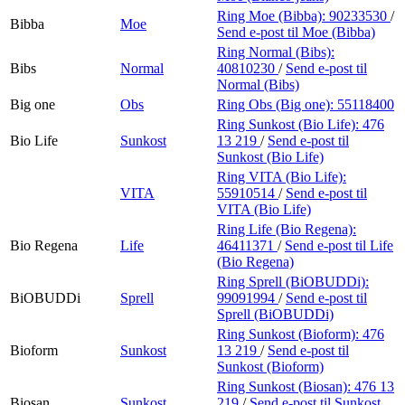
Ring Moe (Bibba):
90233530
/
Bibba
Moe
Send e-post
til Moe (Bibba)
Ring Normal (Bibs):
Bibs
Normal
40810230
/
Send e-post
til
Normal (Bibs)
Big one
Obs
Ring Obs (Big one):
55118400
Ring Sunkost (Bio Life):
476
Bio Life
Sunkost
13 219
/
Send e-post
til
Sunkost (Bio Life)
Ring VITA (Bio Life):
VITA
55910514
/
Send e-post
til
VITA (Bio Life)
Ring Life (Bio Regena):
Bio Regena
Life
46411371
/
Send e-post
til Life
(Bio Regena)
Ring Sprell (BiOBUDDi):
BiOBUDDi
Sprell
99091994
/
Send e-post
til
Sprell (BiOBUDDi)
Ring Sunkost (Bioform):
476
Bioform
Sunkost
13 219
/
Send e-post
til
Sunkost (Bioform)
Ring Sunkost (Biosan):
476 13
Biosan
Sunkost
219
/
Send e-post
til Sunkost