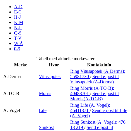
Inspirasjon
A-D
E-G
H-J
K-M
N-P
Søk
Q-S
T-V
W-Å
0-9
Åpningstider
Tabell med aktuelle merkevarer
Merke
Hvor
Kontaktinfo
Parkering
Ring Vitusapotek (A-Derma):
A-Derma
Vitusapotek
55981730
/
Send e-post
til
Praktisk informasjon
Vitusapotek (A-Derma)
Ledige stillinger
Ring Morris (A-TO-B):
A-TO-B
Morris
40483701
/
Send e-post
til
Morris (A-TO-B)
Magasin
Ring Life (A. Vogel):
Gavekort
A. Vogel
Life
46411371
/
Send e-post
til Life
(A. Vogel)
Finn frem
Ring Sunkost (A. Vogel):
476
Sunkost
13 219
/
Send e-post
til