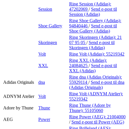
Ring Session (Adidas):
Session
47202069
/
Send e-post
til
Session (Adidas)
Ring Shoe Gallery (Adidas):
Shoe Gallery
94840446
/
Send e-post
til
Shoe Gallery (Adidas)
Ring Skoringen (Adidas):
21
Skoringen
07 95 05
/
Send e-post
til
Skoringen (Adidas)
Volt
Ring Volt (Adidas):
55219342
Ring XXL (Adidas):
XXL
24084625
/
Send e-post
til
XXL (Adidas)
Ring dna (Adidas Originals):
Adidas Originals
dna
55929114
/
Send e-post
til dna
(Adidas Originals)
Ring Volt (ADNYM Atelier):
ADNYM Atelier
Volt
55219342
Ring Thune (Adore by
Adore by Thune
Thune
Thune):
55105060
Ring Power (AEG):
21004000
AEG
Power
/
Send e-post
til Power (AEG)
Ring Brilleland (AES):