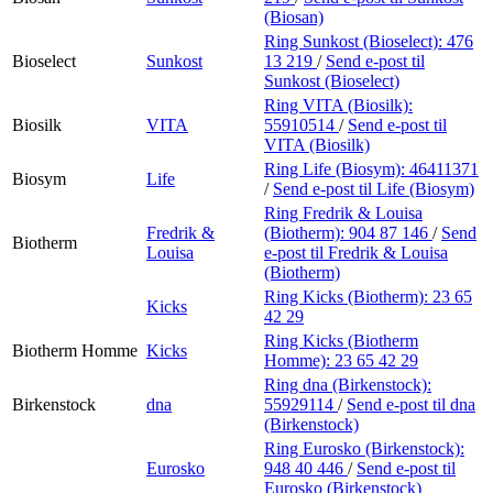
(Biosan)
Ring Sunkost (Bioselect):
476
Bioselect
Sunkost
13 219
/
Send e-post
til
Sunkost (Bioselect)
Ring VITA (Biosilk):
Biosilk
VITA
55910514
/
Send e-post
til
VITA (Biosilk)
Ring Life (Biosym):
46411371
Biosym
Life
/
Send e-post
til Life (Biosym)
Ring Fredrik & Louisa
Fredrik &
(Biotherm):
904 87 146
/
Send
Biotherm
Louisa
e-post
til Fredrik & Louisa
(Biotherm)
Ring Kicks (Biotherm):
23 65
Kicks
42 29
Ring Kicks (Biotherm
Biotherm Homme
Kicks
Homme):
23 65 42 29
Ring dna (Birkenstock):
Birkenstock
dna
55929114
/
Send e-post
til dna
(Birkenstock)
Ring Eurosko (Birkenstock):
Eurosko
948 40 446
/
Send e-post
til
Eurosko (Birkenstock)