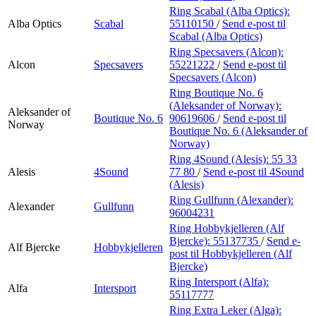
Ring Scabal (Alba Optics):
Alba Optics
Scabal
55110150
/
Send e-post
til
Scabal (Alba Optics)
Ring Specsavers (Alcon):
Alcon
Specsavers
55221222
/
Send e-post
til
Specsavers (Alcon)
Ring Boutique No. 6
(Aleksander of Norway):
Aleksander of
Boutique No. 6
90619606
/
Send e-post
til
Norway
Boutique No. 6 (Aleksander of
Norway)
Ring 4Sound (Alesis):
55 33
Alesis
4Sound
77 80
/
Send e-post
til 4Sound
(Alesis)
Ring Gullfunn (Alexander):
Alexander
Gullfunn
96004231
Ring Hobbykjelleren (Alf
Bjercke):
55137735
/
Send e-
Alf Bjercke
Hobbykjelleren
post
til Hobbykjelleren (Alf
Bjercke)
Ring Intersport (Alfa):
Alfa
Intersport
55117777
Ring Extra Leker (Alga):