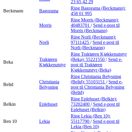
23 65 42 29
Ring Bagorama (Beckmann):
Beckmann
Bagorama
458 01 995
Ring Morris (Beckmann):
Morris
40483701
/
Send e-post
til
Morris (Beckmann)
Ring Norli (Beckmann):
Norli
97111425
/
Send e-post
til
Norli (Beckmann)
Ring Traktøren Kjøkkenutstyr
Traktøren
(Beka):
55221550
/
Send e-
Beka
Kjøkkenutstyr
post
til Traktøren
Kjøkkenutstyr (Beka)
Ring Christiania Belysning
Christiania
(Belid):
55103151
/
Send e-
Belid
Belysning
post
til Christiania Belysning
(Belid)
Ring Eplehuset (Belkin):
Belkin
Eplehuset
73202400
/
Send e-post
til
Eplehuset (Belkin)
Ring Lekia (Ben 10):
Ben 10
Lekia
55117790
/
Send e-post
til
Lekia (Ben 10)