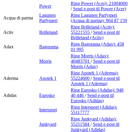
Ring Power (Acer):
21004000
Power
/
Send e-post
til Power (Acer)
Lagunen
Ring Lagunen Parfymeri
Acqua di parma
Parfymeri
(Acqua di parma):
904 87 159
Ring Brilleland (Activ):
Activ
Brilleland
55221555
/
Send e-post
til
Brilleland (Activ)
Ring Bagorama (Adax):
458
Adax
Bagorama
01 995
Ring Morris (Adax):
Morris
40483701
/
Send e-post
til
Morris (Adax)
Ring Apotek 1 (Aderma):
Aderma
Apotek 1
55224600
/
Send e-post
til
Apotek 1 (Aderma)
Ring Eurosko (Adidas):
948
Adidas
Eurosko
40 446
/
Send e-post
til
Eurosko (Adidas)
Ring Intersport (Adidas):
Intersport
55117777
Ring Junkyard (Adidas):
Junkyard
55211584
/
Send e-post
til
Junkyard (Adidas)