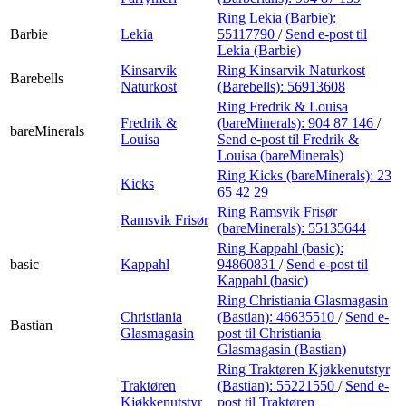
Ring Lekia (Barbie):
Barbie
Lekia
55117790
/
Send e-post
til
Lekia (Barbie)
Kinsarvik
Ring Kinsarvik Naturkost
Barebells
Naturkost
(Barebells):
56913608
Ring Fredrik & Louisa
Fredrik &
(bareMinerals):
904 87 146
/
bareMinerals
Louisa
Send e-post
til Fredrik &
Louisa (bareMinerals)
Ring Kicks (bareMinerals):
23
Kicks
65 42 29
Ring Ramsvik Frisør
Ramsvik Frisør
(bareMinerals):
55135644
Ring Kappahl (basic):
basic
Kappahl
94860831
/
Send e-post
til
Kappahl (basic)
Ring Christiania Glasmagasin
Christiania
(Bastian):
46635510
/
Send e-
Bastian
Glasmagasin
post
til Christiania
Glasmagasin (Bastian)
Ring Traktøren Kjøkkenutstyr
Traktøren
(Bastian):
55221550
/
Send e-
Kjøkkenutstyr
post
til Traktøren