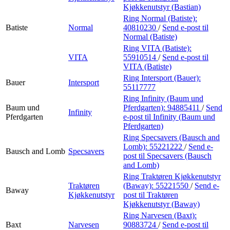
Kjøkkenutstyr (Bastian)
Ring Normal (Batiste):
Batiste
Normal
40810230
/
Send e-post
til
Normal (Batiste)
Ring VITA (Batiste):
VITA
55910514
/
Send e-post
til
VITA (Batiste)
Ring Intersport (Bauer):
Bauer
Intersport
55117777
Ring Infinity (Baum und
Baum und
Pferdgarten):
94885411
/
Send
Infinity
Pferdgarten
e-post
til Infinity (Baum und
Pferdgarten)
Ring Specsavers (Bausch and
Lomb):
55221222
/
Send e-
Bausch and Lomb
Specsavers
post
til Specsavers (Bausch
and Lomb)
Ring Traktøren Kjøkkenutstyr
Traktøren
(Baway):
55221550
/
Send e-
Baway
Kjøkkenutstyr
post
til Traktøren
Kjøkkenutstyr (Baway)
Ring Narvesen (Baxt):
Baxt
Narvesen
90883724
/
Send e-post
til