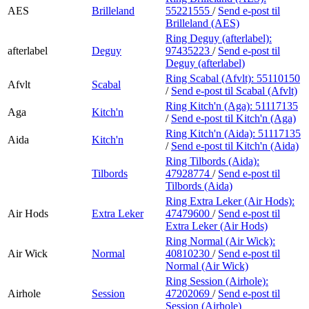
AES
Brilleland
55221555
/
Send e-post
til
Brilleland (AES)
Ring Deguy (afterlabel):
afterlabel
Deguy
97435223
/
Send e-post
til
Deguy (afterlabel)
Ring Scabal (Afvlt):
55110150
Afvlt
Scabal
/
Send e-post
til Scabal (Afvlt)
Ring Kitch'n (Aga):
51117135
Aga
Kitch'n
/
Send e-post
til Kitch'n (Aga)
Ring Kitch'n (Aida):
51117135
Aida
Kitch'n
/
Send e-post
til Kitch'n (Aida)
Ring Tilbords (Aida):
Tilbords
47928774
/
Send e-post
til
Tilbords (Aida)
Ring Extra Leker (Air Hods):
Air Hods
Extra Leker
47479600
/
Send e-post
til
Extra Leker (Air Hods)
Ring Normal (Air Wick):
Air Wick
Normal
40810230
/
Send e-post
til
Normal (Air Wick)
Ring Session (Airhole):
Airhole
Session
47202069
/
Send e-post
til
Session (Airhole)