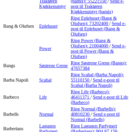
Traktøren
(bamix):
55221550
/
Send e-
Kjøkkenutstyr
post
til Traktøren
Kjøkkenutstyr (bamix)
Ring Eplehuset (Bang &
Olufsen):
73202400
/
Send e-
Bang & Olufsen
Eplehuset
post
til Eplehuset (Bang &
Olufsen)
Ring Power (Bang &
Olufsen):
21004000
/
Send e-
Power
post
til Power (Bang &
Olufsen)
Ring Søstrene Grene (Bangs):
Bangs
Søstrene Grene
47657384
Ring Scabal (Barba Napoli):
Barba Napoli
Scabal
55110150
/
Send e-post
til
Scabal (Barba Napoli)
Ring Life (Barbeco):
Barbeco
Life
46411371
/
Send e-post
til Life
(Barbeco)
Ring Normal (Barbells):
Barbells
Normal
40810230
/
Send e-post
til
Normal (Barbells)
Lagunen
Ring Lagunen Parfymeri
Barberians
Parfymeri
(Barberians):
904 87 159