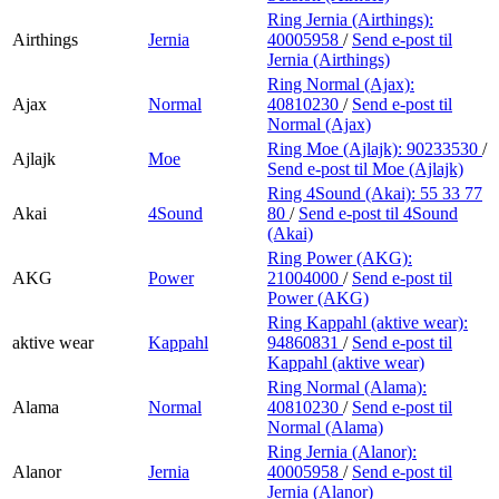
Ring Jernia (Airthings):
Airthings
Jernia
40005958
/
Send e-post
til
Jernia (Airthings)
Ring Normal (Ajax):
Ajax
Normal
40810230
/
Send e-post
til
Normal (Ajax)
Ring Moe (Ajlajk):
90233530
/
Ajlajk
Moe
Send e-post
til Moe (Ajlajk)
Ring 4Sound (Akai):
55 33 77
Akai
4Sound
80
/
Send e-post
til 4Sound
(Akai)
Ring Power (AKG):
AKG
Power
21004000
/
Send e-post
til
Power (AKG)
Ring Kappahl (aktive wear):
aktive wear
Kappahl
94860831
/
Send e-post
til
Kappahl (aktive wear)
Ring Normal (Alama):
Alama
Normal
40810230
/
Send e-post
til
Normal (Alama)
Ring Jernia (Alanor):
Alanor
Jernia
40005958
/
Send e-post
til
Jernia (Alanor)