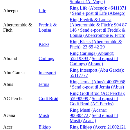
Personal Shopper
Sunkost (A. Vogel)
Ring Life (Abeego):
46411371
Abeego
Life
/
Send e-post
til Life (Abeego)
Ring Fredrik & Louisa
Abercrombie &
Fredrik &
(Abercrombie & Fitch):
904 87
Fitch
Louisa
146
/
Send e-post
til Fredrik &
Louisa (Abercrombie & Fitch)
Ring Kicks (Abercrombie &
Kicks
Fitch):
23 65 42 29
Ring Carlings (Abrand):
Abrand
Carlings
55219393
/
Send e-post
til
Carlings (Abrand)
Ring Intersport (Abu Garcia):
Abu Garcia
Intersport
55117777
Ring Jernia (Abus):
40005958
Abus
Jernia
/
Send e-post
til Jernia (Abus)
Ring Godt Brød (AC Perchs):
AC Perchs
Godt Brød
55990999
/
Send e-post
til
Godt Brød (AC Perchs)
Ring Musti (Acana):
Acana
Musti
90680472
/
Send e-post
til
Musti (Acana)
Acer
Elkjøp
Ring Elkjøp (Acer):
21002121