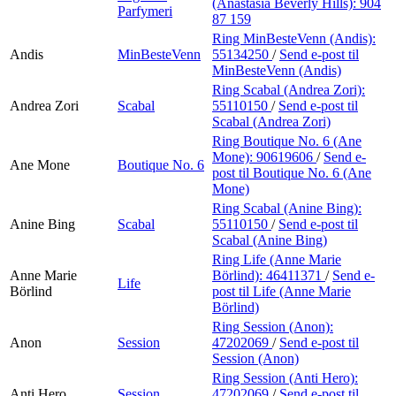
(Anastasia Beverly Hills):
904
Parfymeri
87 159
Ring MinBesteVenn (Andis):
Andis
MinBesteVenn
55134250
/
Send e-post
til
MinBesteVenn (Andis)
Ring Scabal (Andrea Zori):
Andrea Zori
Scabal
55110150
/
Send e-post
til
Scabal (Andrea Zori)
Ring Boutique No. 6 (Ane
Mone):
90619606
/
Send e-
Ane Mone
Boutique No. 6
post
til Boutique No. 6 (Ane
Mone)
Ring Scabal (Anine Bing):
Anine Bing
Scabal
55110150
/
Send e-post
til
Scabal (Anine Bing)
Ring Life (Anne Marie
Anne Marie
Börlind):
46411371
/
Send e-
Life
Börlind
post
til Life (Anne Marie
Börlind)
Ring Session (Anon):
Anon
Session
47202069
/
Send e-post
til
Session (Anon)
Ring Session (Anti Hero):
Anti Hero
Session
47202069
/
Send e-post
til