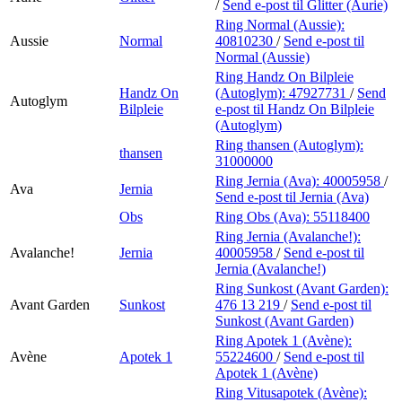
/
Send e-post
til Glitter (Aurie)
Ring Normal (Aussie):
Aussie
Normal
40810230
/
Send e-post
til
Normal (Aussie)
Ring Handz On Bilpleie
Handz On
(Autoglym):
47927731
/
Send
Autoglym
Bilpleie
e-post
til Handz On Bilpleie
(Autoglym)
Ring thansen (Autoglym):
thansen
31000000
Ring Jernia (Ava):
40005958
/
Ava
Jernia
Send e-post
til Jernia (Ava)
Obs
Ring Obs (Ava):
55118400
Ring Jernia (Avalanche!):
Avalanche!
Jernia
40005958
/
Send e-post
til
Jernia (Avalanche!)
Ring Sunkost (Avant Garden):
Avant Garden
Sunkost
476 13 219
/
Send e-post
til
Sunkost (Avant Garden)
Ring Apotek 1 (Avène):
Avène
Apotek 1
55224600
/
Send e-post
til
Apotek 1 (Avène)
Ring Vitusapotek (Avène):