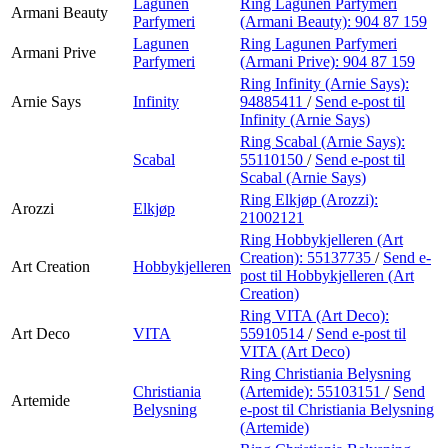
Lagunen
Ring Lagunen Parfymeri
Armani Beauty
Parfymeri
(Armani Beauty):
904 87 159
Lagunen
Ring Lagunen Parfymeri
Armani Prive
Parfymeri
(Armani Prive):
904 87 159
Ring Infinity (Arnie Says):
Arnie Says
Infinity
94885411
/
Send e-post
til
Infinity (Arnie Says)
Ring Scabal (Arnie Says):
Scabal
55110150
/
Send e-post
til
Scabal (Arnie Says)
Ring Elkjøp (Arozzi):
Arozzi
Elkjøp
21002121
Ring Hobbykjelleren (Art
Creation):
55137735
/
Send e-
Art Creation
Hobbykjelleren
post
til Hobbykjelleren (Art
Creation)
Ring VITA (Art Deco):
Art Deco
VITA
55910514
/
Send e-post
til
VITA (Art Deco)
Ring Christiania Belysning
Christiania
(Artemide):
55103151
/
Send
Artemide
Belysning
e-post
til Christiania Belysning
(Artemide)