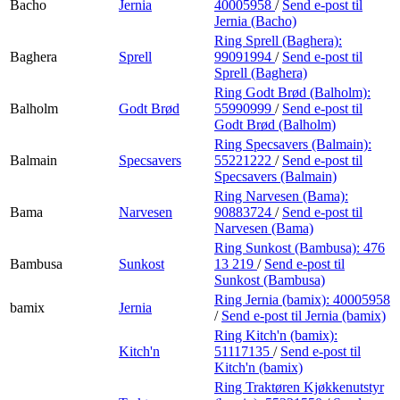
Bacho
Jernia
40005958
/
Send e-post
til
Jernia (Bacho)
Ring Sprell (Baghera):
Baghera
Sprell
99091994
/
Send e-post
til
Sprell (Baghera)
Ring Godt Brød (Balholm):
Balholm
Godt Brød
55990999
/
Send e-post
til
Godt Brød (Balholm)
Ring Specsavers (Balmain):
Balmain
Specsavers
55221222
/
Send e-post
til
Specsavers (Balmain)
Ring Narvesen (Bama):
Bama
Narvesen
90883724
/
Send e-post
til
Narvesen (Bama)
Ring Sunkost (Bambusa):
476
Bambusa
Sunkost
13 219
/
Send e-post
til
Sunkost (Bambusa)
Ring Jernia (bamix):
40005958
bamix
Jernia
/
Send e-post
til Jernia (bamix)
Ring Kitch'n (bamix):
Kitch'n
51117135
/
Send e-post
til
Kitch'n (bamix)
Ring Traktøren Kjøkkenutstyr