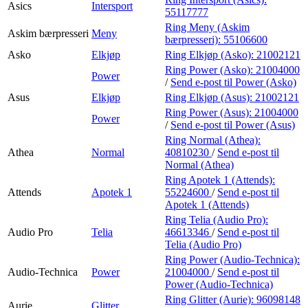
Asics
Intersport
55117777
Ring Meny (Askim
Askim bærpresseri
Meny
bærpresseri):
55106600
Asko
Elkjøp
Ring Elkjøp (Asko):
21002121
Ring Power (Asko):
21004000
Power
/
Send e-post
til Power (Asko)
Asus
Elkjøp
Ring Elkjøp (Asus):
21002121
Ring Power (Asus):
21004000
Power
/
Send e-post
til Power (Asus)
Ring Normal (Athea):
Athea
Normal
40810230
/
Send e-post
til
Normal (Athea)
Ring Apotek 1 (Attends):
Attends
Apotek 1
55224600
/
Send e-post
til
Apotek 1 (Attends)
Ring Telia (Audio Pro):
Audio Pro
Telia
46613346
/
Send e-post
til
Telia (Audio Pro)
Ring Power (Audio-Technica):
Audio-Technica
Power
21004000
/
Send e-post
til
Power (Audio-Technica)
Ring Glitter (Aurie):
96098148
Aurie
Glitter