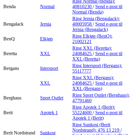
Ring Normal (Benda):
Benda
Normal
40810230
/
Send e-post
til
Normal (Benda)
Ring Jernia (Bengalack):
Bengalack
Jernia
40005958
/
Send e-post
til
Jernia (Bengalack)
Ring Elkjøp (BenQ):
BenQ
Elkjøp
21002121
Ring XXL (Beretta):
Beretta
XXL
24084625
/
Send e-post
til
XXL (Beretta)
Ring Intersport (Bergans):
Bergans
Intersport
55117777
Ring XXL (Bergans):
XXL
24084625
/
Send e-post
til
XXL (Bergans)
Ring Sport Outlet (Berghaus):
Berghaus
Sport Outlet
47791460
Ring Apotek 1 (Berit):
Berit
Apotek 1
55224600
/
Send e-post
til
Apotek 1 (Berit)
Ring Sunkost (Berit
Nordstrand):
476 13 219
/
Berit Nordstrand
Sunkost