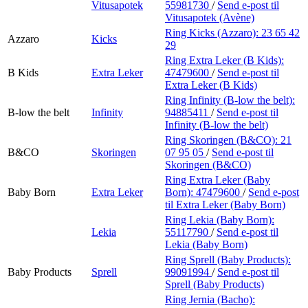
Vitusapotek
55981730
/
Send e-post
til
Vitusapotek (Avène)
Ring Kicks (Azzaro):
23 65 42
Azzaro
Kicks
29
Ring Extra Leker (B Kids):
B Kids
Extra Leker
47479600
/
Send e-post
til
Extra Leker (B Kids)
Ring Infinity (B-low the belt):
B-low the belt
Infinity
94885411
/
Send e-post
til
Infinity (B-low the belt)
Ring Skoringen (B&CO):
21
B&CO
Skoringen
07 95 05
/
Send e-post
til
Skoringen (B&CO)
Ring Extra Leker (Baby
Baby Born
Extra Leker
Born):
47479600
/
Send e-post
til Extra Leker (Baby Born)
Ring Lekia (Baby Born):
Lekia
55117790
/
Send e-post
til
Lekia (Baby Born)
Ring Sprell (Baby Products):
Baby Products
Sprell
99091994
/
Send e-post
til
Sprell (Baby Products)
Ring Jernia (Bacho):