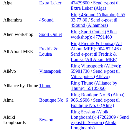
Alga
Extra Leker
47479600
/
Send e-post
til
Extra Leker (Alga)
Ring 4Sound (Alhambra):
55
Alhambra
4Sound
33 77 80
/
Send e-post
til
4Sound (Alhambra)
Ring Sport Outlet (Alien
Alien workshop
Sport Outlet
workshop):
47791460
Ring Fredrik & Louisa (All
Fredrik &
About MEE):
904 87 146
/
All About MEE
Louisa
Send e-post
til Fredrik &
Louisa (All About MEE)
Ring Vitusapotek (Allévo):
Allévo
Vitusapotek
55981730
/
Send e-post
til
Vitusapotek (Allévo)
Ring Thune (Alliance by
Alliance by Thune
Thune
Thune):
55105060
Ring Boutique No. 6 (Alma):
Alma
Boutique No. 6
90619606
/
Send e-post
til
Boutique No. 6 (Alma)
Ring Session (Aloiki
Aloiki
Longboards):
47202069
/
Send
Session
Longboards
e-post
til Session (Aloiki
Longboards)