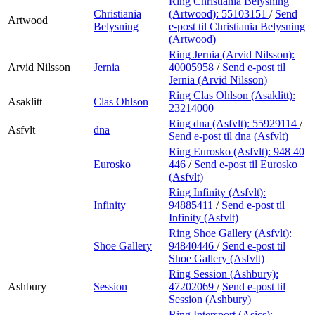
Ring Christiania Belysning
Christiania
(Artwood):
55103151
/
Send
Artwood
Belysning
e-post
til Christiania Belysning
(Artwood)
Ring Jernia (Arvid Nilsson):
Arvid Nilsson
Jernia
40005958
/
Send e-post
til
Jernia (Arvid Nilsson)
Ring Clas Ohlson (Asaklitt):
Asaklitt
Clas Ohlson
23214000
Ring dna (Asfvlt):
55929114
/
Asfvlt
dna
Send e-post
til dna (Asfvlt)
Ring Eurosko (Asfvlt):
948 40
Eurosko
446
/
Send e-post
til Eurosko
(Asfvlt)
Ring Infinity (Asfvlt):
Infinity
94885411
/
Send e-post
til
Infinity (Asfvlt)
Ring Shoe Gallery (Asfvlt):
Shoe Gallery
94840446
/
Send e-post
til
Shoe Gallery (Asfvlt)
Ring Session (Ashbury):
Ashbury
Session
47202069
/
Send e-post
til
Session (Ashbury)
Ring Intersport (Asics):