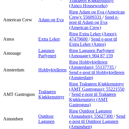
Traktøren Kjøkkenutstyr
(Amco Houseworks)
Ring Adam og Eva (American
Crew):
55609331
/
Send e-
American Crew
Adam og Eva
post
til Adam og Eva
(American Crew)
Ring Extra Leker (Amos):
Amos
Extra Leker
47479600
/
Send e-post
til
Extra Leker (Amos)
Lagunen
Ring Lagunen Parfymeri
Amouage
Parfymeri
(Amouage):
904 87 159
Ring Hobbykjelleren
(Amsterdam):
55137735
/
Amsterdam
Hobbykjelleren
Send e-post
til Hobbykjelleren
(Amsterdam)
Ring Traktøren Kjøkkenutstyr
(AMT Gastroguss):
55221550
Traktøren
AMT Gastroguss
/
Send e-post
til Traktøren
Kjøkkenutstyr
Kjøkkenutstyr (AMT
Gastroguss)
Ring Outdoor Lagunen
Outdoor
(Amundsen):
55627300
/
Send
Amundsen
Lagunen
e-post
til Outdoor Lagunen
(Amundsen)