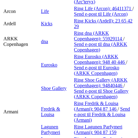
(Arc'teryx)
Ring Life (Arcon):
46411371
/
Arcon
Life
Send e-post
til Life (Arcon)
Ring Kicks (Ardell):
23 65 42
Ardell
Kicks
29
Ring dna (ARKK
ARKK
Copenhagen):
55929114
/
dna
Copenhagen
Send e-post
til dna (ARKK
Copenhagen)
Ring Eurosko (ARKK
Copenhagen):
948 40 446
/
Eurosko
Send e-post
til Eurosko
(ARKK Copenhagen)
Ring Shoe Gallery (ARKK
Copenhagen):
94840446
/
Shoe Gallery
Send e-post
til Shoe Gallery
(ARKK Copenhagen)
Ring Fredrik & Louisa
Fredrik &
(Armani):
904 87 146
/
Send
Armani
Louisa
e-post
til Fredrik & Louisa
(Armani)
Lagunen
Ring Lagunen Parfymeri
Parfymeri
(Armani):
904 87 159