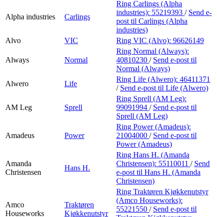
Ring Carlings (Alpha
industries):
55219393
/
Send e-
Alpha industries
Carlings
post
til Carlings (Alpha
industries)
Alvo
VIC
Ring VIC (Alvo):
96626149
Ring Normal (Always):
Always
Normal
40810230
/
Send e-post
til
Normal (Always)
Ring Life (Alwero):
46411371
Alwero
Life
/
Send e-post
til Life (Alwero)
Ring Sprell (AM Leg):
AM Leg
Sprell
99091994
/
Send e-post
til
Sprell (AM Leg)
Ring Power (Amadeus):
Amadeus
Power
21004000
/
Send e-post
til
Power (Amadeus)
Ring Hans H. (Amanda
Amanda
Christensen):
55110011
/
Send
Hans H.
Christensen
e-post
til Hans H. (Amanda
Christensen)
Ring Traktøren Kjøkkenutstyr
(Amco Houseworks):
Amco
Traktøren
55221550
/
Send e-post
til
Houseworks
Kjøkkenutstyr