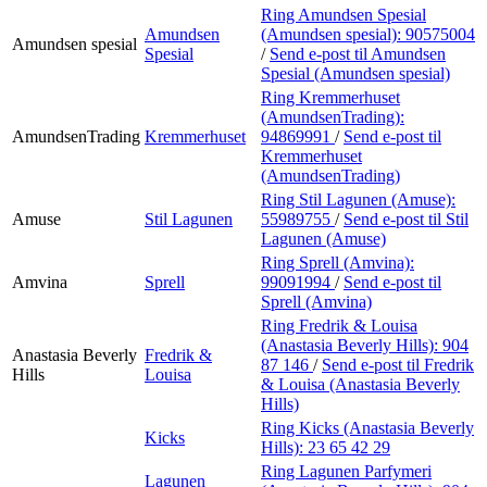
Ring Amundsen Spesial
Amundsen
(Amundsen spesial):
90575004
Amundsen spesial
Spesial
/
Send e-post
til Amundsen
Spesial (Amundsen spesial)
Ring Kremmerhuset
(AmundsenTrading):
AmundsenTrading
Kremmerhuset
94869991
/
Send e-post
til
Kremmerhuset
(AmundsenTrading)
Ring Stil Lagunen (Amuse):
Amuse
Stil Lagunen
55989755
/
Send e-post
til Stil
Lagunen (Amuse)
Ring Sprell (Amvina):
Amvina
Sprell
99091994
/
Send e-post
til
Sprell (Amvina)
Ring Fredrik & Louisa
(Anastasia Beverly Hills):
904
Anastasia Beverly
Fredrik &
87 146
/
Send e-post
til Fredrik
Hills
Louisa
& Louisa (Anastasia Beverly
Hills)
Ring Kicks (Anastasia Beverly
Kicks
Hills):
23 65 42 29
Ring Lagunen Parfymeri
Lagunen