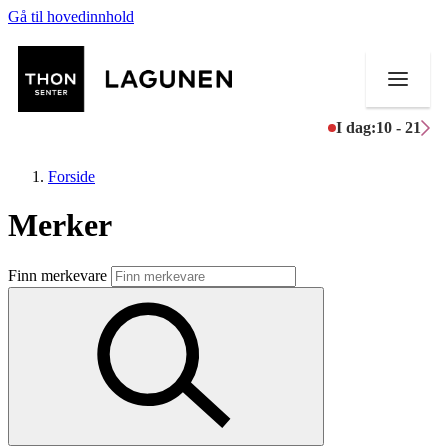
Gå til hovedinnhold
I dag:
10 - 21
Forside
Merker
Butikker
Finn merkevare
Mat og drikke
Helse
Aktiviteter
Tilbud