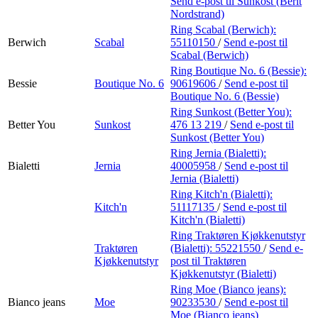
Send e-post
til Sunkost (Berit
Nordstrand)
Ring Scabal (Berwich):
Berwich
Scabal
55110150
/
Send e-post
til
Scabal (Berwich)
Ring Boutique No. 6 (Bessie):
Bessie
Boutique No. 6
90619606
/
Send e-post
til
Boutique No. 6 (Bessie)
Ring Sunkost (Better You):
Better You
Sunkost
476 13 219
/
Send e-post
til
Sunkost (Better You)
Ring Jernia (Bialetti):
Bialetti
Jernia
40005958
/
Send e-post
til
Jernia (Bialetti)
Ring Kitch'n (Bialetti):
Kitch'n
51117135
/
Send e-post
til
Kitch'n (Bialetti)
Ring Traktøren Kjøkkenutstyr
Traktøren
(Bialetti):
55221550
/
Send e-
Kjøkkenutstyr
post
til Traktøren
Kjøkkenutstyr (Bialetti)
Ring Moe (Bianco jeans):
Bianco jeans
Moe
90233530
/
Send e-post
til
Moe (Bianco jeans)