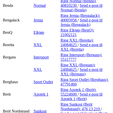
Ring Normal (Benda):
Benda
Normal
40810230
/
Send e-post
til
Normal (Benda)
Ring Jernia (Bengalack):
Bengalack
Jernia
40005958
/
Send e-post
til
Jernia (Bengalack)
Ring Elkjøp (BenQ):
BenQ
Elkjøp
21002121
Ring XXL (Beretta):
Beretta
XXL
24084625
/
Send e-post
til
XXL (Beretta)
Ring Intersport (Bergans):
Bergans
Intersport
55117777
Ring XXL (Bergans):
XXL
24084625
/
Send e-post
til
XXL (Bergans)
Ring Sport Outlet (Berghaus):
Berghaus
Sport Outlet
47791460
Ring Apotek 1 (Berit):
Berit
Apotek 1
55224600
/
Send e-post
til
Apotek 1 (Berit)
Ring Sunkost (Berit
Nordstrand):
476 13 219
/
Berit Nordstrand
Sunkost