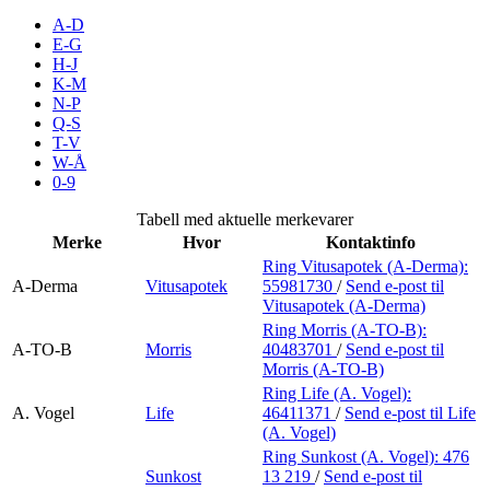
Inspirasjon
A-D
E-G
H-J
K-M
N-P
Søk
Q-S
T-V
W-Å
0-9
Åpningstider
Tabell med aktuelle merkevarer
Merke
Hvor
Kontaktinfo
Parkering
Ring Vitusapotek (A-Derma):
A-Derma
Vitusapotek
55981730
/
Send e-post
til
Praktisk informasjon
Vitusapotek (A-Derma)
Ledige stillinger
Ring Morris (A-TO-B):
A-TO-B
Morris
40483701
/
Send e-post
til
Morris (A-TO-B)
Magasin
Ring Life (A. Vogel):
Gavekort
A. Vogel
Life
46411371
/
Send e-post
til Life
(A. Vogel)
Finn frem
Ring Sunkost (A. Vogel):
476
Sunkost
13 219
/
Send e-post
til