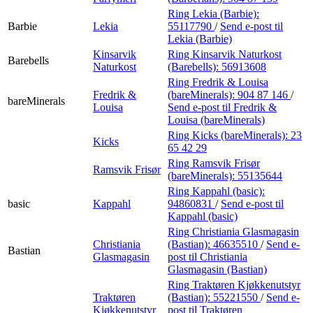
Ring Lekia (Barbie):
Barbie
Lekia
55117790
/
Send e-post
til
Lekia (Barbie)
Kinsarvik
Ring Kinsarvik Naturkost
Barebells
Naturkost
(Barebells):
56913608
Ring Fredrik & Louisa
Fredrik &
(bareMinerals):
904 87 146
/
bareMinerals
Louisa
Send e-post
til Fredrik &
Louisa (bareMinerals)
Ring Kicks (bareMinerals):
23
Kicks
65 42 29
Ring Ramsvik Frisør
Ramsvik Frisør
(bareMinerals):
55135644
Ring Kappahl (basic):
basic
Kappahl
94860831
/
Send e-post
til
Kappahl (basic)
Ring Christiania Glasmagasin
Christiania
(Bastian):
46635510
/
Send e-
Bastian
Glasmagasin
post
til Christiania
Glasmagasin (Bastian)
Ring Traktøren Kjøkkenutstyr
Traktøren
(Bastian):
55221550
/
Send e-
Kjøkkenutstyr
post
til Traktøren