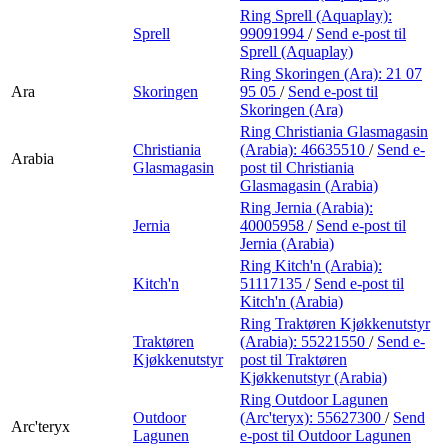
Ring Sprell (Aquaplay):
Sprell
99091994
/
Send e-post
til
Sprell (Aquaplay)
Ring Skoringen (Ara):
21 07
Ara
Skoringen
95 05
/
Send e-post
til
Skoringen (Ara)
Ring Christiania Glasmagasin
Christiania
(Arabia):
46635510
/
Send e-
Arabia
Glasmagasin
post
til Christiania
Glasmagasin (Arabia)
Ring Jernia (Arabia):
Jernia
40005958
/
Send e-post
til
Jernia (Arabia)
Ring Kitch'n (Arabia):
Kitch'n
51117135
/
Send e-post
til
Kitch'n (Arabia)
Ring Traktøren Kjøkkenutstyr
Traktøren
(Arabia):
55221550
/
Send e-
Kjøkkenutstyr
post
til Traktøren
Kjøkkenutstyr (Arabia)
Ring Outdoor Lagunen
Outdoor
(Arc'teryx):
55627300
/
Send
Arc'teryx
Lagunen
e-post
til Outdoor Lagunen