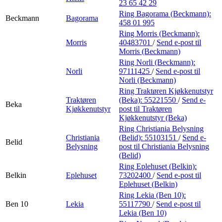
23 65 42 29
Ring Bagorama (Beckmann):
Beckmann
Bagorama
458 01 995
Ring Morris (Beckmann):
Morris
40483701
/
Send e-post
til
Morris (Beckmann)
Ring Norli (Beckmann):
Norli
97111425
/
Send e-post
til
Norli (Beckmann)
Ring Traktøren Kjøkkenutstyr
Traktøren
(Beka):
55221550
/
Send e-
Beka
Kjøkkenutstyr
post
til Traktøren
Kjøkkenutstyr (Beka)
Ring Christiania Belysning
Christiania
(Belid):
55103151
/
Send e-
Belid
Belysning
post
til Christiania Belysning
(Belid)
Ring Eplehuset (Belkin):
Belkin
Eplehuset
73202400
/
Send e-post
til
Eplehuset (Belkin)
Ring Lekia (Ben 10):
Ben 10
Lekia
55117790
/
Send e-post
til
Lekia (Ben 10)