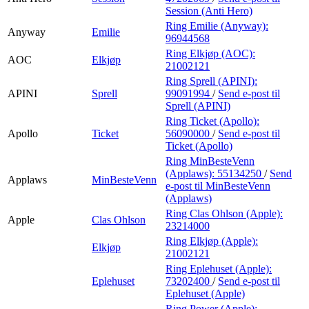
Session (Anti Hero)
Ring Emilie (Anyway):
Anyway
Emilie
96944568
Ring Elkjøp (AOC):
AOC
Elkjøp
21002121
Ring Sprell (APINI):
APINI
Sprell
99091994
/
Send e-post
til
Sprell (APINI)
Ring Ticket (Apollo):
Apollo
Ticket
56090000
/
Send e-post
til
Ticket (Apollo)
Ring MinBesteVenn
(Applaws):
55134250
/
Send
Applaws
MinBesteVenn
e-post
til MinBesteVenn
(Applaws)
Ring Clas Ohlson (Apple):
Apple
Clas Ohlson
23214000
Ring Elkjøp (Apple):
Elkjøp
21002121
Ring Eplehuset (Apple):
Eplehuset
73202400
/
Send e-post
til
Eplehuset (Apple)
Ring Power (Apple):