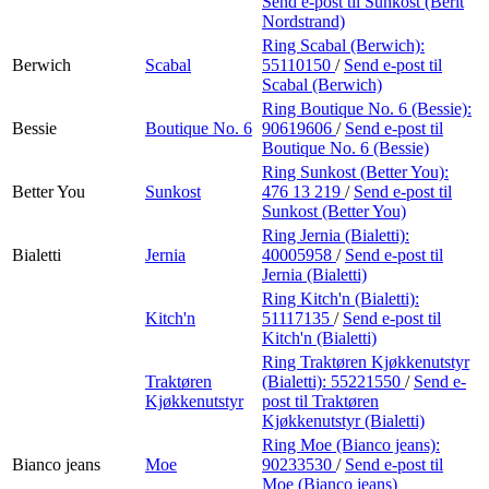
Send e-post
til Sunkost (Berit
Nordstrand)
Ring Scabal (Berwich):
Berwich
Scabal
55110150
/
Send e-post
til
Scabal (Berwich)
Ring Boutique No. 6 (Bessie):
Bessie
Boutique No. 6
90619606
/
Send e-post
til
Boutique No. 6 (Bessie)
Ring Sunkost (Better You):
Better You
Sunkost
476 13 219
/
Send e-post
til
Sunkost (Better You)
Ring Jernia (Bialetti):
Bialetti
Jernia
40005958
/
Send e-post
til
Jernia (Bialetti)
Ring Kitch'n (Bialetti):
Kitch'n
51117135
/
Send e-post
til
Kitch'n (Bialetti)
Ring Traktøren Kjøkkenutstyr
Traktøren
(Bialetti):
55221550
/
Send e-
Kjøkkenutstyr
post
til Traktøren
Kjøkkenutstyr (Bialetti)
Ring Moe (Bianco jeans):
Bianco jeans
Moe
90233530
/
Send e-post
til
Moe (Bianco jeans)