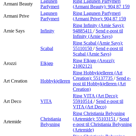
Lagunen
Ring Lagunen Parfymeri
Armani Beauty
Parfymeri
(Armani Beauty):
904 87 159
Lagunen
Ring Lagunen Parfymeri
Armani Prive
Parfymeri
(Armani Prive):
904 87 159
Ring Infinity (Arnie Says):
Arnie Says
Infinity
94885411
/
Send e-post
til
Infinity (Arnie Says)
Ring Scabal (Arnie Says):
Scabal
55110150
/
Send e-post
til
Scabal (Arnie Says)
Ring Elkjøp (Arozzi):
Arozzi
Elkjøp
21002121
Ring Hobbykjelleren (Art
Creation):
55137735
/
Send e-
Art Creation
Hobbykjelleren
post
til Hobbykjelleren (Art
Creation)
Ring VITA (Art Deco):
Art Deco
VITA
55910514
/
Send e-post
til
VITA (Art Deco)
Ring Christiania Belysning
Christiania
(Artemide):
55103151
/
Send
Artemide
Belysning
e-post
til Christiania Belysning
(Artemide)