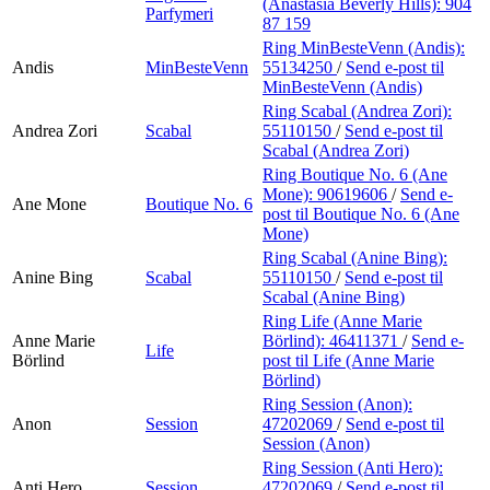
(Anastasia Beverly Hills):
904
Parfymeri
87 159
Ring MinBesteVenn (Andis):
Andis
MinBesteVenn
55134250
/
Send e-post
til
MinBesteVenn (Andis)
Ring Scabal (Andrea Zori):
Andrea Zori
Scabal
55110150
/
Send e-post
til
Scabal (Andrea Zori)
Ring Boutique No. 6 (Ane
Mone):
90619606
/
Send e-
Ane Mone
Boutique No. 6
post
til Boutique No. 6 (Ane
Mone)
Ring Scabal (Anine Bing):
Anine Bing
Scabal
55110150
/
Send e-post
til
Scabal (Anine Bing)
Ring Life (Anne Marie
Anne Marie
Börlind):
46411371
/
Send e-
Life
Börlind
post
til Life (Anne Marie
Börlind)
Ring Session (Anon):
Anon
Session
47202069
/
Send e-post
til
Session (Anon)
Ring Session (Anti Hero):
Anti Hero
Session
47202069
/
Send e-post
til