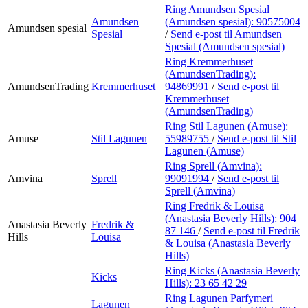
Ring Amundsen Spesial
Amundsen
(Amundsen spesial):
90575004
Amundsen spesial
Spesial
/
Send e-post
til Amundsen
Spesial (Amundsen spesial)
Ring Kremmerhuset
(AmundsenTrading):
AmundsenTrading
Kremmerhuset
94869991
/
Send e-post
til
Kremmerhuset
(AmundsenTrading)
Ring Stil Lagunen (Amuse):
Amuse
Stil Lagunen
55989755
/
Send e-post
til Stil
Lagunen (Amuse)
Ring Sprell (Amvina):
Amvina
Sprell
99091994
/
Send e-post
til
Sprell (Amvina)
Ring Fredrik & Louisa
(Anastasia Beverly Hills):
904
Anastasia Beverly
Fredrik &
87 146
/
Send e-post
til Fredrik
Hills
Louisa
& Louisa (Anastasia Beverly
Hills)
Ring Kicks (Anastasia Beverly
Kicks
Hills):
23 65 42 29
Ring Lagunen Parfymeri
Lagunen