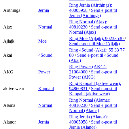
Ring Jernia (Airthings):
Airthings
Jernia
40005958
/
Send e-post
til
Jernia (Airthings)
Ring Normal (Ajax):
Ajax
Normal
40810230
/
Send e-post
til
Normal (Ajax)
Ring Moe (Ajlajk):
90233530
/
Ajlajk
Moe
Send e-post
til Moe (Ajlajk)
Ring 4Sound (Akai):
55 33 77
Akai
4Sound
80
/
Send e-post
til 4Sound
(Akai)
Ring Power (AKG):
AKG
Power
21004000
/
Send e-post
til
Power (AKG)
Ring Kappahl (aktive wear):
aktive wear
Kappahl
94860831
/
Send e-post
til
Kappahl (aktive wear)
Ring Normal (Alama):
Alama
Normal
40810230
/
Send e-post
til
Normal (Alama)
Ring Jernia (Alanor):
Alanor
Jernia
40005958
/
Send e-post
til
Jernia (Alanor)