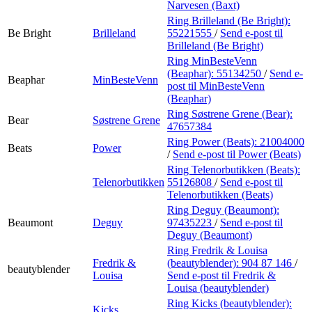
Narvesen (Baxt)
Ring Brilleland (Be Bright):
Be Bright
Brilleland
55221555
/
Send e-post
til
Brilleland (Be Bright)
Ring MinBesteVenn
(Beaphar):
55134250
/
Send e-
Beaphar
MinBesteVenn
post
til MinBesteVenn
(Beaphar)
Ring Søstrene Grene (Bear):
Bear
Søstrene Grene
47657384
Ring Power (Beats):
21004000
Beats
Power
/
Send e-post
til Power (Beats)
Ring Telenorbutikken (Beats):
Telenorbutikken
55126808
/
Send e-post
til
Telenorbutikken (Beats)
Ring Deguy (Beaumont):
Beaumont
Deguy
97435223
/
Send e-post
til
Deguy (Beaumont)
Ring Fredrik & Louisa
Fredrik &
(beautyblender):
904 87 146
/
beautyblender
Louisa
Send e-post
til Fredrik &
Louisa (beautyblender)
Ring Kicks (beautyblender):
Kicks