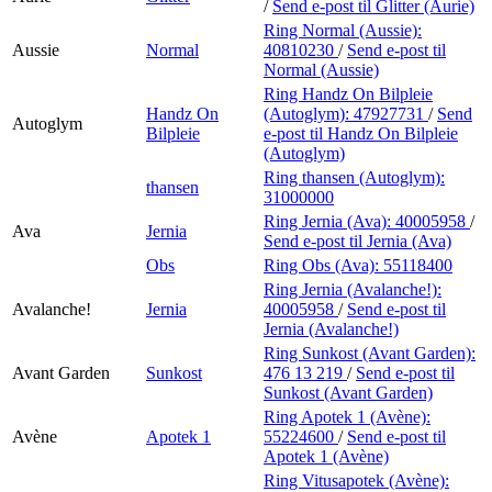
/
Send e-post
til Glitter (Aurie)
Ring Normal (Aussie):
Aussie
Normal
40810230
/
Send e-post
til
Normal (Aussie)
Ring Handz On Bilpleie
Handz On
(Autoglym):
47927731
/
Send
Autoglym
Bilpleie
e-post
til Handz On Bilpleie
(Autoglym)
Ring thansen (Autoglym):
thansen
31000000
Ring Jernia (Ava):
40005958
/
Ava
Jernia
Send e-post
til Jernia (Ava)
Obs
Ring Obs (Ava):
55118400
Ring Jernia (Avalanche!):
Avalanche!
Jernia
40005958
/
Send e-post
til
Jernia (Avalanche!)
Ring Sunkost (Avant Garden):
Avant Garden
Sunkost
476 13 219
/
Send e-post
til
Sunkost (Avant Garden)
Ring Apotek 1 (Avène):
Avène
Apotek 1
55224600
/
Send e-post
til
Apotek 1 (Avène)
Ring Vitusapotek (Avène):