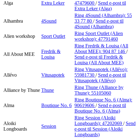
Alga
Extra Leker
47479600
/
Send e-post
til
Extra Leker (Alga)
Ring 4Sound (Alhambra):
55
Alhambra
4Sound
33 77 80
/
Send e-post
til
4Sound (Alhambra)
Ring Sport Outlet (Alien
Alien workshop
Sport Outlet
workshop):
47791460
Ring Fredrik & Louisa (All
Fredrik &
About MEE):
904 87 146
/
All About MEE
Louisa
Send e-post
til Fredrik &
Louisa (All About MEE)
Ring Vitusapotek (Allévo):
Allévo
Vitusapotek
55981730
/
Send e-post
til
Vitusapotek (Allévo)
Ring Thune (Alliance by
Alliance by Thune
Thune
Thune):
55105060
Ring Boutique No. 6 (Alma):
Alma
Boutique No. 6
90619606
/
Send e-post
til
Boutique No. 6 (Alma)
Ring Session (Aloiki
Aloiki
Longboards):
47202069
/
Send
Session
Longboards
e-post
til Session (Aloiki
Longboards)