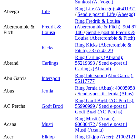
Personal Shopper
Sunkost (A. Vogel)
Ring Life (Abeego):
46411371
Abeego
Life
/
Send e-post
til Life (Abeego)
Ring Fredrik & Louisa
Abercrombie &
Fredrik &
(Abercrombie & Fitch):
904 87
Fitch
Louisa
146
/
Send e-post
til Fredrik &
Louisa (Abercrombie & Fitch)
Ring Kicks (Abercrombie &
Kicks
Fitch):
23 65 42 29
Ring Carlings (Abrand):
Abrand
Carlings
55219393
/
Send e-post
til
Carlings (Abrand)
Ring Intersport (Abu Garcia):
Abu Garcia
Intersport
55117777
Ring Jernia (Abus):
40005958
Abus
Jernia
/
Send e-post
til Jernia (Abus)
Ring Godt Brød (AC Perchs):
AC Perchs
Godt Brød
55990999
/
Send e-post
til
Godt Brød (AC Perchs)
Ring Musti (Acana):
Acana
Musti
90680472
/
Send e-post
til
Musti (Acana)
Acer
Elkjøp
Ring Elkjøp (Acer):
21002121