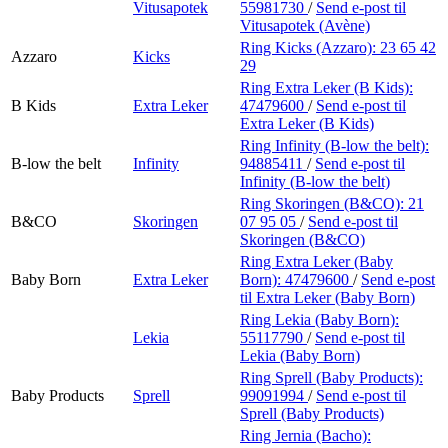
Vitusapotek
55981730
/
Send e-post
til
Vitusapotek (Avène)
Ring Kicks (Azzaro):
23 65 42
Azzaro
Kicks
29
Ring Extra Leker (B Kids):
B Kids
Extra Leker
47479600
/
Send e-post
til
Extra Leker (B Kids)
Ring Infinity (B-low the belt):
B-low the belt
Infinity
94885411
/
Send e-post
til
Infinity (B-low the belt)
Ring Skoringen (B&CO):
21
B&CO
Skoringen
07 95 05
/
Send e-post
til
Skoringen (B&CO)
Ring Extra Leker (Baby
Baby Born
Extra Leker
Born):
47479600
/
Send e-post
til Extra Leker (Baby Born)
Ring Lekia (Baby Born):
Lekia
55117790
/
Send e-post
til
Lekia (Baby Born)
Ring Sprell (Baby Products):
Baby Products
Sprell
99091994
/
Send e-post
til
Sprell (Baby Products)
Ring Jernia (Bacho):