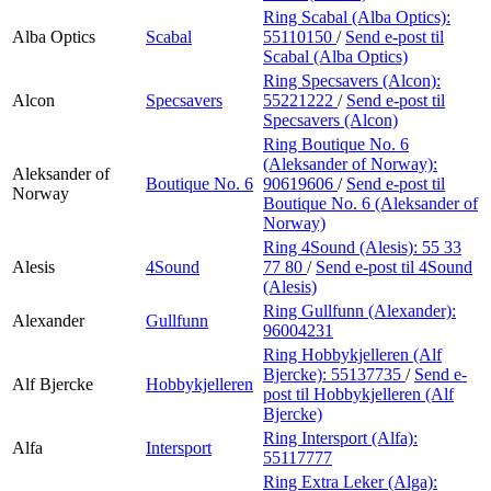
Ring Scabal (Alba Optics):
Alba Optics
Scabal
55110150
/
Send e-post
til
Scabal (Alba Optics)
Ring Specsavers (Alcon):
Alcon
Specsavers
55221222
/
Send e-post
til
Specsavers (Alcon)
Ring Boutique No. 6
(Aleksander of Norway):
Aleksander of
Boutique No. 6
90619606
/
Send e-post
til
Norway
Boutique No. 6 (Aleksander of
Norway)
Ring 4Sound (Alesis):
55 33
Alesis
4Sound
77 80
/
Send e-post
til 4Sound
(Alesis)
Ring Gullfunn (Alexander):
Alexander
Gullfunn
96004231
Ring Hobbykjelleren (Alf
Bjercke):
55137735
/
Send e-
Alf Bjercke
Hobbykjelleren
post
til Hobbykjelleren (Alf
Bjercke)
Ring Intersport (Alfa):
Alfa
Intersport
55117777
Ring Extra Leker (Alga):