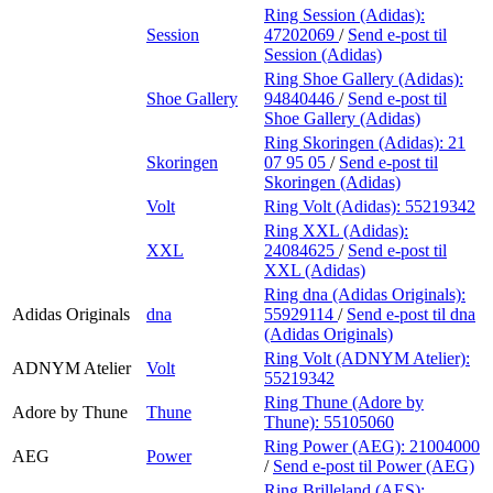
Ring Session (Adidas):
Session
47202069
/
Send e-post
til
Session (Adidas)
Ring Shoe Gallery (Adidas):
Shoe Gallery
94840446
/
Send e-post
til
Shoe Gallery (Adidas)
Ring Skoringen (Adidas):
21
Skoringen
07 95 05
/
Send e-post
til
Skoringen (Adidas)
Volt
Ring Volt (Adidas):
55219342
Ring XXL (Adidas):
XXL
24084625
/
Send e-post
til
XXL (Adidas)
Ring dna (Adidas Originals):
Adidas Originals
dna
55929114
/
Send e-post
til dna
(Adidas Originals)
Ring Volt (ADNYM Atelier):
ADNYM Atelier
Volt
55219342
Ring Thune (Adore by
Adore by Thune
Thune
Thune):
55105060
Ring Power (AEG):
21004000
AEG
Power
/
Send e-post
til Power (AEG)
Ring Brilleland (AES):