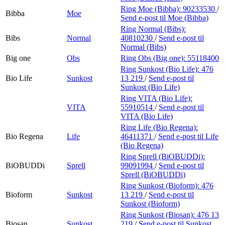
Ring Moe (Bibba):
90233530
/
Bibba
Moe
Send e-post
til Moe (Bibba)
Ring Normal (Bibs):
Bibs
Normal
40810230
/
Send e-post
til
Normal (Bibs)
Big one
Obs
Ring Obs (Big one):
55118400
Ring Sunkost (Bio Life):
476
Bio Life
Sunkost
13 219
/
Send e-post
til
Sunkost (Bio Life)
Ring VITA (Bio Life):
VITA
55910514
/
Send e-post
til
VITA (Bio Life)
Ring Life (Bio Regena):
Bio Regena
Life
46411371
/
Send e-post
til Life
(Bio Regena)
Ring Sprell (BiOBUDDi):
BiOBUDDi
Sprell
99091994
/
Send e-post
til
Sprell (BiOBUDDi)
Ring Sunkost (Bioform):
476
Bioform
Sunkost
13 219
/
Send e-post
til
Sunkost (Bioform)
Ring Sunkost (Biosan):
476 13
Biosan
Sunkost
219
/
Send e-post
til Sunkost