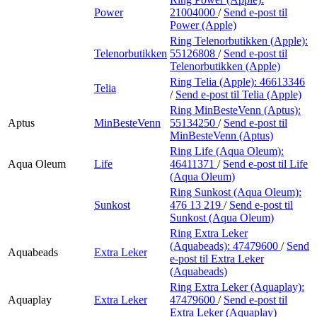
Power
21004000
/
Send e-post
til
Power (Apple)
Ring Telenorbutikken (Apple):
Telenorbutikken
55126808
/
Send e-post
til
Telenorbutikken (Apple)
Ring Telia (Apple):
46613346
Telia
/
Send e-post
til Telia (Apple)
Ring MinBesteVenn (Aptus):
Aptus
MinBesteVenn
55134250
/
Send e-post
til
MinBesteVenn (Aptus)
Ring Life (Aqua Oleum):
Aqua Oleum
Life
46411371
/
Send e-post
til Life
(Aqua Oleum)
Ring Sunkost (Aqua Oleum):
Sunkost
476 13 219
/
Send e-post
til
Sunkost (Aqua Oleum)
Ring Extra Leker
(Aquabeads):
47479600
/
Send
Aquabeads
Extra Leker
e-post
til Extra Leker
(Aquabeads)
Ring Extra Leker (Aquaplay):
Aquaplay
Extra Leker
47479600
/
Send e-post
til
Extra Leker (Aquaplay)