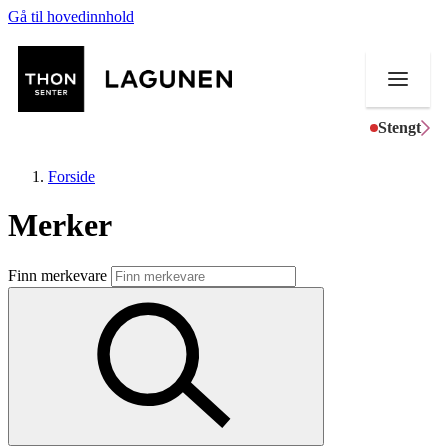
Gå til hovedinnhold
Stengt
Forside
Merker
Butikker
Finn merkevare
Mat og drikke
Helse
Aktiviteter
Tilbud