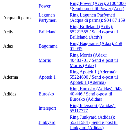
Ring Power (Acer):
21004000
Power
/
Send e-post
til Power (Acer)
Lagunen
Ring Lagunen Parfymeri
Acqua di parma
Parfymeri
(Acqua di parma):
904 87 159
Ring Brilleland (Activ):
Activ
Brilleland
55221555
/
Send e-post
til
Brilleland (Activ)
Ring Bagorama (Adax):
458
Adax
Bagorama
01 995
Ring Morris (Adax):
Morris
40483701
/
Send e-post
til
Morris (Adax)
Ring Apotek 1 (Aderma):
Aderma
Apotek 1
55224600
/
Send e-post
til
Apotek 1 (Aderma)
Ring Eurosko (Adidas):
948
Adidas
Eurosko
40 446
/
Send e-post
til
Eurosko (Adidas)
Ring Intersport (Adidas):
Intersport
55117777
Ring Junkyard (Adidas):
Junkyard
55211584
/
Send e-post
til
Junkyard (Adidas)