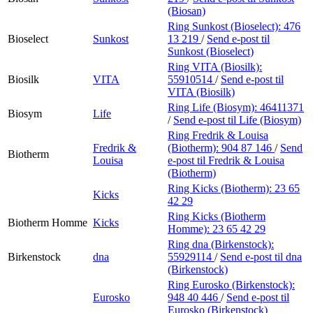
(Biosan)
Ring Sunkost (Bioselect):
476
Bioselect
Sunkost
13 219
/
Send e-post
til
Sunkost (Bioselect)
Ring VITA (Biosilk):
Biosilk
VITA
55910514
/
Send e-post
til
VITA (Biosilk)
Ring Life (Biosym):
46411371
Biosym
Life
/
Send e-post
til Life (Biosym)
Ring Fredrik & Louisa
Fredrik &
(Biotherm):
904 87 146
/
Send
Biotherm
Louisa
e-post
til Fredrik & Louisa
(Biotherm)
Ring Kicks (Biotherm):
23 65
Kicks
42 29
Ring Kicks (Biotherm
Biotherm Homme
Kicks
Homme):
23 65 42 29
Ring dna (Birkenstock):
Birkenstock
dna
55929114
/
Send e-post
til dna
(Birkenstock)
Ring Eurosko (Birkenstock):
Eurosko
948 40 446
/
Send e-post
til
Eurosko (Birkenstock)