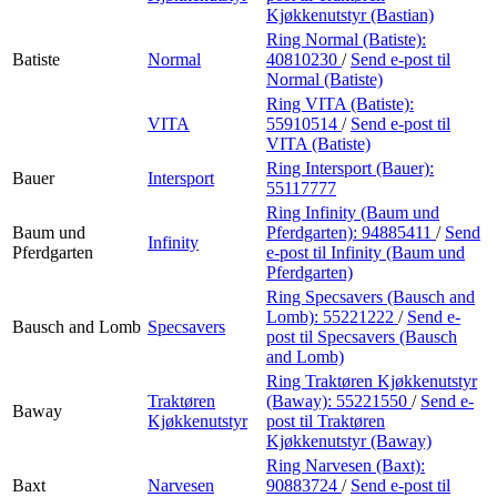
Kjøkkenutstyr (Bastian)
Ring Normal (Batiste):
Batiste
Normal
40810230
/
Send e-post
til
Normal (Batiste)
Ring VITA (Batiste):
VITA
55910514
/
Send e-post
til
VITA (Batiste)
Ring Intersport (Bauer):
Bauer
Intersport
55117777
Ring Infinity (Baum und
Baum und
Pferdgarten):
94885411
/
Send
Infinity
Pferdgarten
e-post
til Infinity (Baum und
Pferdgarten)
Ring Specsavers (Bausch and
Lomb):
55221222
/
Send e-
Bausch and Lomb
Specsavers
post
til Specsavers (Bausch
and Lomb)
Ring Traktøren Kjøkkenutstyr
Traktøren
(Baway):
55221550
/
Send e-
Baway
Kjøkkenutstyr
post
til Traktøren
Kjøkkenutstyr (Baway)
Ring Narvesen (Baxt):
Baxt
Narvesen
90883724
/
Send e-post
til