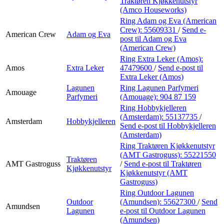
Traktøren Kjøkkenutstyr
(Amco Houseworks)
Ring Adam og Eva (American
Crew):
55609331
/
Send e-
American Crew
Adam og Eva
post
til Adam og Eva
(American Crew)
Ring Extra Leker (Amos):
Amos
Extra Leker
47479600
/
Send e-post
til
Extra Leker (Amos)
Lagunen
Ring Lagunen Parfymeri
Amouage
Parfymeri
(Amouage):
904 87 159
Ring Hobbykjelleren
(Amsterdam):
55137735
/
Amsterdam
Hobbykjelleren
Send e-post
til Hobbykjelleren
(Amsterdam)
Ring Traktøren Kjøkkenutstyr
(AMT Gastroguss):
55221550
Traktøren
AMT Gastroguss
/
Send e-post
til Traktøren
Kjøkkenutstyr
Kjøkkenutstyr (AMT
Gastroguss)
Ring Outdoor Lagunen
Outdoor
(Amundsen):
55627300
/
Send
Amundsen
Lagunen
e-post
til Outdoor Lagunen
(Amundsen)