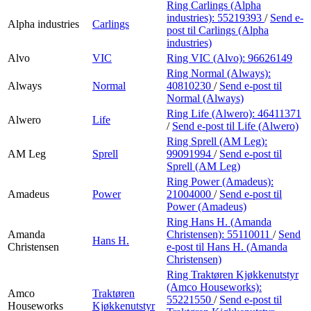
Ring Carlings (Alpha
industries):
55219393
/
Send e-
Alpha industries
Carlings
post
til Carlings (Alpha
industries)
Alvo
VIC
Ring VIC (Alvo):
96626149
Ring Normal (Always):
Always
Normal
40810230
/
Send e-post
til
Normal (Always)
Ring Life (Alwero):
46411371
Alwero
Life
/
Send e-post
til Life (Alwero)
Ring Sprell (AM Leg):
AM Leg
Sprell
99091994
/
Send e-post
til
Sprell (AM Leg)
Ring Power (Amadeus):
Amadeus
Power
21004000
/
Send e-post
til
Power (Amadeus)
Ring Hans H. (Amanda
Amanda
Christensen):
55110011
/
Send
Hans H.
Christensen
e-post
til Hans H. (Amanda
Christensen)
Ring Traktøren Kjøkkenutstyr
(Amco Houseworks):
Amco
Traktøren
55221550
/
Send e-post
til
Houseworks
Kjøkkenutstyr