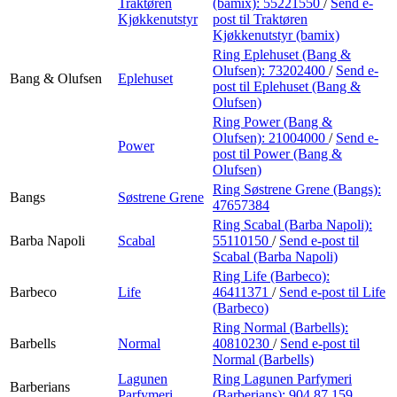
Traktøren
(bamix):
55221550
/
Send e-
Kjøkkenutstyr
post
til Traktøren
Kjøkkenutstyr (bamix)
Ring Eplehuset (Bang &
Olufsen):
73202400
/
Send e-
Bang & Olufsen
Eplehuset
post
til Eplehuset (Bang &
Olufsen)
Ring Power (Bang &
Olufsen):
21004000
/
Send e-
Power
post
til Power (Bang &
Olufsen)
Ring Søstrene Grene (Bangs):
Bangs
Søstrene Grene
47657384
Ring Scabal (Barba Napoli):
Barba Napoli
Scabal
55110150
/
Send e-post
til
Scabal (Barba Napoli)
Ring Life (Barbeco):
Barbeco
Life
46411371
/
Send e-post
til Life
(Barbeco)
Ring Normal (Barbells):
Barbells
Normal
40810230
/
Send e-post
til
Normal (Barbells)
Lagunen
Ring Lagunen Parfymeri
Barberians
Parfymeri
(Barberians):
904 87 159