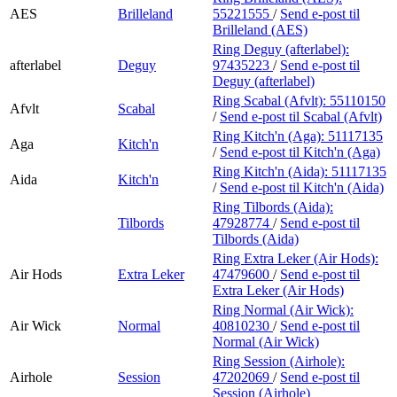
AES
Brilleland
55221555
/
Send e-post
til
Brilleland (AES)
Ring Deguy (afterlabel):
afterlabel
Deguy
97435223
/
Send e-post
til
Deguy (afterlabel)
Ring Scabal (Afvlt):
55110150
Afvlt
Scabal
/
Send e-post
til Scabal (Afvlt)
Ring Kitch'n (Aga):
51117135
Aga
Kitch'n
/
Send e-post
til Kitch'n (Aga)
Ring Kitch'n (Aida):
51117135
Aida
Kitch'n
/
Send e-post
til Kitch'n (Aida)
Ring Tilbords (Aida):
Tilbords
47928774
/
Send e-post
til
Tilbords (Aida)
Ring Extra Leker (Air Hods):
Air Hods
Extra Leker
47479600
/
Send e-post
til
Extra Leker (Air Hods)
Ring Normal (Air Wick):
Air Wick
Normal
40810230
/
Send e-post
til
Normal (Air Wick)
Ring Session (Airhole):
Airhole
Session
47202069
/
Send e-post
til
Session (Airhole)