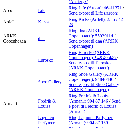
(Arc'teryx)
Ring Life (Arcon):
46411371
/
Arcon
Life
Send e-post
til Life (Arcon)
Ring Kicks (Ardell):
23 65 42
Ardell
Kicks
29
Ring dna (ARKK
ARKK
Copenhagen):
55929114
/
dna
Copenhagen
Send e-post
til dna (ARKK
Copenhagen)
Ring Eurosko (ARKK
Copenhagen):
948 40 446
/
Eurosko
Send e-post
til Eurosko
(ARKK Copenhagen)
Ring Shoe Gallery (ARKK
Copenhagen):
94840446
/
Shoe Gallery
Send e-post
til Shoe Gallery
(ARKK Copenhagen)
Ring Fredrik & Louisa
Fredrik &
(Armani):
904 87 146
/
Send
Armani
Louisa
e-post
til Fredrik & Louisa
(Armani)
Lagunen
Ring Lagunen Parfymeri
Parfymeri
(Armani):
904 87 159