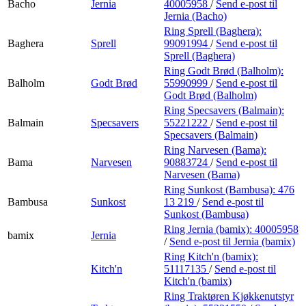
Bacho
Jernia
40005958
/
Send e-post
til
Jernia (Bacho)
Ring Sprell (Baghera):
Baghera
Sprell
99091994
/
Send e-post
til
Sprell (Baghera)
Ring Godt Brød (Balholm):
Balholm
Godt Brød
55990999
/
Send e-post
til
Godt Brød (Balholm)
Ring Specsavers (Balmain):
Balmain
Specsavers
55221222
/
Send e-post
til
Specsavers (Balmain)
Ring Narvesen (Bama):
Bama
Narvesen
90883724
/
Send e-post
til
Narvesen (Bama)
Ring Sunkost (Bambusa):
476
Bambusa
Sunkost
13 219
/
Send e-post
til
Sunkost (Bambusa)
Ring Jernia (bamix):
40005958
bamix
Jernia
/
Send e-post
til Jernia (bamix)
Ring Kitch'n (bamix):
Kitch'n
51117135
/
Send e-post
til
Kitch'n (bamix)
Ring Traktøren Kjøkkenutstyr