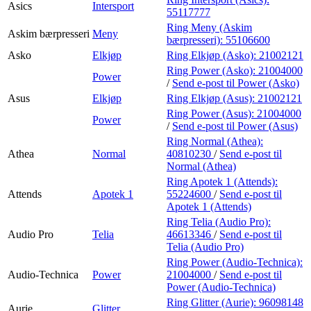
Asics
Intersport
55117777
Ring Meny (Askim
Askim bærpresseri
Meny
bærpresseri):
55106600
Asko
Elkjøp
Ring Elkjøp (Asko):
21002121
Ring Power (Asko):
21004000
Power
/
Send e-post
til Power (Asko)
Asus
Elkjøp
Ring Elkjøp (Asus):
21002121
Ring Power (Asus):
21004000
Power
/
Send e-post
til Power (Asus)
Ring Normal (Athea):
Athea
Normal
40810230
/
Send e-post
til
Normal (Athea)
Ring Apotek 1 (Attends):
Attends
Apotek 1
55224600
/
Send e-post
til
Apotek 1 (Attends)
Ring Telia (Audio Pro):
Audio Pro
Telia
46613346
/
Send e-post
til
Telia (Audio Pro)
Ring Power (Audio-Technica):
Audio-Technica
Power
21004000
/
Send e-post
til
Power (Audio-Technica)
Ring Glitter (Aurie):
96098148
Aurie
Glitter