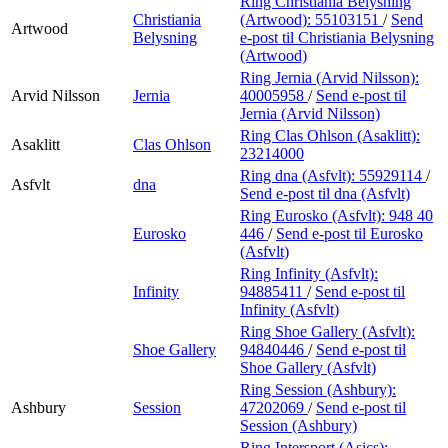
Ring Christiania Belysning
Christiania
(Artwood):
55103151
/
Send
Artwood
Belysning
e-post
til Christiania Belysning
(Artwood)
Ring Jernia (Arvid Nilsson):
Arvid Nilsson
Jernia
40005958
/
Send e-post
til
Jernia (Arvid Nilsson)
Ring Clas Ohlson (Asaklitt):
Asaklitt
Clas Ohlson
23214000
Ring dna (Asfvlt):
55929114
/
Asfvlt
dna
Send e-post
til dna (Asfvlt)
Ring Eurosko (Asfvlt):
948 40
Eurosko
446
/
Send e-post
til Eurosko
(Asfvlt)
Ring Infinity (Asfvlt):
Infinity
94885411
/
Send e-post
til
Infinity (Asfvlt)
Ring Shoe Gallery (Asfvlt):
Shoe Gallery
94840446
/
Send e-post
til
Shoe Gallery (Asfvlt)
Ring Session (Ashbury):
Ashbury
Session
47202069
/
Send e-post
til
Session (Ashbury)
Ring Intersport (Asics):