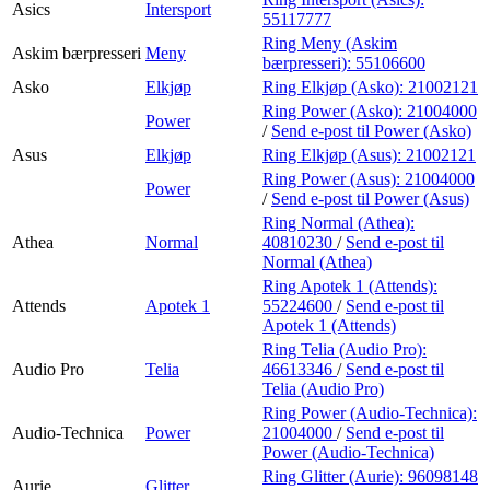
Asics
Intersport
55117777
Ring Meny (Askim
Askim bærpresseri
Meny
bærpresseri):
55106600
Asko
Elkjøp
Ring Elkjøp (Asko):
21002121
Ring Power (Asko):
21004000
Power
/
Send e-post
til Power (Asko)
Asus
Elkjøp
Ring Elkjøp (Asus):
21002121
Ring Power (Asus):
21004000
Power
/
Send e-post
til Power (Asus)
Ring Normal (Athea):
Athea
Normal
40810230
/
Send e-post
til
Normal (Athea)
Ring Apotek 1 (Attends):
Attends
Apotek 1
55224600
/
Send e-post
til
Apotek 1 (Attends)
Ring Telia (Audio Pro):
Audio Pro
Telia
46613346
/
Send e-post
til
Telia (Audio Pro)
Ring Power (Audio-Technica):
Audio-Technica
Power
21004000
/
Send e-post
til
Power (Audio-Technica)
Ring Glitter (Aurie):
96098148
Aurie
Glitter