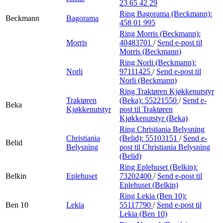
23 65 42 29
Ring Bagorama (Beckmann):
Beckmann
Bagorama
458 01 995
Ring Morris (Beckmann):
Morris
40483701
/
Send e-post
til
Morris (Beckmann)
Ring Norli (Beckmann):
Norli
97111425
/
Send e-post
til
Norli (Beckmann)
Ring Traktøren Kjøkkenutstyr
Traktøren
(Beka):
55221550
/
Send e-
Beka
Kjøkkenutstyr
post
til Traktøren
Kjøkkenutstyr (Beka)
Ring Christiania Belysning
Christiania
(Belid):
55103151
/
Send e-
Belid
Belysning
post
til Christiania Belysning
(Belid)
Ring Eplehuset (Belkin):
Belkin
Eplehuset
73202400
/
Send e-post
til
Eplehuset (Belkin)
Ring Lekia (Ben 10):
Ben 10
Lekia
55117790
/
Send e-post
til
Lekia (Ben 10)