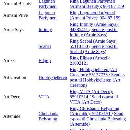
Lagunen
Ring Lagunen Parfymeri
Armani Beauty
Parfymeri
(Armani Beauty):
904 87 159
Lagunen
Ring Lagunen Parfymeri
Armani Prive
Parfymeri
(Armani Prive):
904 87 159
Ring Infinity (Arnie Says):
Arnie Says
Infinity
94885411
/
Send e-post
til
Infinity (Arnie Says)
Ring Scabal (Arnie Says):
Scabal
55110150
/
Send e-post
til
Scabal (Arnie Says)
Ring Elkjøp (Arozzi):
Arozzi
Elkjøp
21002121
Ring Hobbykjelleren (Art
Creation):
55137735
/
Send e-
Art Creation
Hobbykjelleren
post
til Hobbykjelleren (Art
Creation)
Ring VITA (Art Deco):
Art Deco
VITA
55910514
/
Send e-post
til
VITA (Art Deco)
Ring Christiania Belysning
Christiania
(Artemide):
55103151
/
Send
Artemide
Belysning
e-post
til Christiania Belysning
(Artemide)