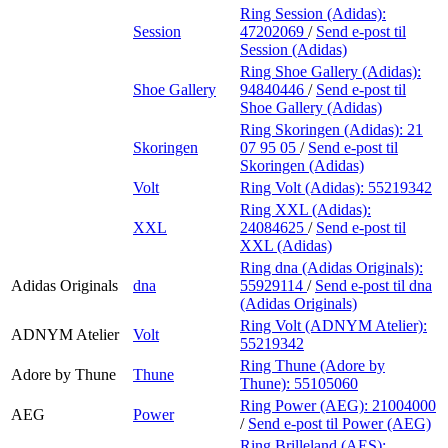
Ring Session (Adidas):
Session
47202069
/
Send e-post
til
Session (Adidas)
Ring Shoe Gallery (Adidas):
Shoe Gallery
94840446
/
Send e-post
til
Shoe Gallery (Adidas)
Ring Skoringen (Adidas):
21
Skoringen
07 95 05
/
Send e-post
til
Skoringen (Adidas)
Volt
Ring Volt (Adidas):
55219342
Ring XXL (Adidas):
XXL
24084625
/
Send e-post
til
XXL (Adidas)
Ring dna (Adidas Originals):
Adidas Originals
dna
55929114
/
Send e-post
til dna
(Adidas Originals)
Ring Volt (ADNYM Atelier):
ADNYM Atelier
Volt
55219342
Ring Thune (Adore by
Adore by Thune
Thune
Thune):
55105060
Ring Power (AEG):
21004000
AEG
Power
/
Send e-post
til Power (AEG)
Ring Brilleland (AES):