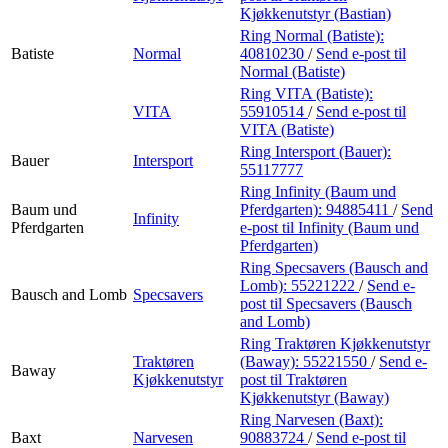
Kjøkkenutstyr (Bastian)
Ring Normal (Batiste):
Batiste
Normal
40810230
/
Send e-post
til
Normal (Batiste)
Ring VITA (Batiste):
VITA
55910514
/
Send e-post
til
VITA (Batiste)
Ring Intersport (Bauer):
Bauer
Intersport
55117777
Ring Infinity (Baum und
Baum und
Pferdgarten):
94885411
/
Send
Infinity
Pferdgarten
e-post
til Infinity (Baum und
Pferdgarten)
Ring Specsavers (Bausch and
Lomb):
55221222
/
Send e-
Bausch and Lomb
Specsavers
post
til Specsavers (Bausch
and Lomb)
Ring Traktøren Kjøkkenutstyr
Traktøren
(Baway):
55221550
/
Send e-
Baway
Kjøkkenutstyr
post
til Traktøren
Kjøkkenutstyr (Baway)
Ring Narvesen (Baxt):
Baxt
Narvesen
90883724
/
Send e-post
til