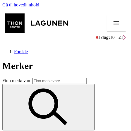
Gå til hovedinnhold
I dag:
10 - 21
Forside
Merker
Butikker
Finn merkevare
Mat og drikke
Helse
Aktiviteter
Tilbud