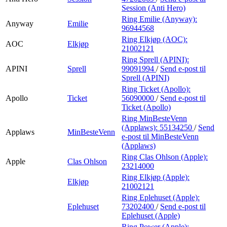
Session (Anti Hero)
Ring Emilie (Anyway):
Anyway
Emilie
96944568
Ring Elkjøp (AOC):
AOC
Elkjøp
21002121
Ring Sprell (APINI):
APINI
Sprell
99091994
/
Send e-post
til
Sprell (APINI)
Ring Ticket (Apollo):
Apollo
Ticket
56090000
/
Send e-post
til
Ticket (Apollo)
Ring MinBesteVenn
(Applaws):
55134250
/
Send
Applaws
MinBesteVenn
e-post
til MinBesteVenn
(Applaws)
Ring Clas Ohlson (Apple):
Apple
Clas Ohlson
23214000
Ring Elkjøp (Apple):
Elkjøp
21002121
Ring Eplehuset (Apple):
Eplehuset
73202400
/
Send e-post
til
Eplehuset (Apple)
Ring Power (Apple):