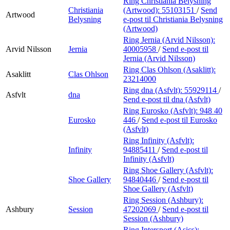
Ring Christiania Belysning
Christiania
(Artwood):
55103151
/
Send
Artwood
Belysning
e-post
til Christiania Belysning
(Artwood)
Ring Jernia (Arvid Nilsson):
Arvid Nilsson
Jernia
40005958
/
Send e-post
til
Jernia (Arvid Nilsson)
Ring Clas Ohlson (Asaklitt):
Asaklitt
Clas Ohlson
23214000
Ring dna (Asfvlt):
55929114
/
Asfvlt
dna
Send e-post
til dna (Asfvlt)
Ring Eurosko (Asfvlt):
948 40
Eurosko
446
/
Send e-post
til Eurosko
(Asfvlt)
Ring Infinity (Asfvlt):
Infinity
94885411
/
Send e-post
til
Infinity (Asfvlt)
Ring Shoe Gallery (Asfvlt):
Shoe Gallery
94840446
/
Send e-post
til
Shoe Gallery (Asfvlt)
Ring Session (Ashbury):
Ashbury
Session
47202069
/
Send e-post
til
Session (Ashbury)
Ring Intersport (Asics):