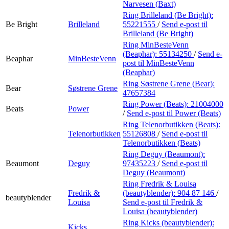
Narvesen (Baxt)
Ring Brilleland (Be Bright):
Be Bright
Brilleland
55221555
/
Send e-post
til
Brilleland (Be Bright)
Ring MinBesteVenn
(Beaphar):
55134250
/
Send e-
Beaphar
MinBesteVenn
post
til MinBesteVenn
(Beaphar)
Ring Søstrene Grene (Bear):
Bear
Søstrene Grene
47657384
Ring Power (Beats):
21004000
Beats
Power
/
Send e-post
til Power (Beats)
Ring Telenorbutikken (Beats):
Telenorbutikken
55126808
/
Send e-post
til
Telenorbutikken (Beats)
Ring Deguy (Beaumont):
Beaumont
Deguy
97435223
/
Send e-post
til
Deguy (Beaumont)
Ring Fredrik & Louisa
Fredrik &
(beautyblender):
904 87 146
/
beautyblender
Louisa
Send e-post
til Fredrik &
Louisa (beautyblender)
Ring Kicks (beautyblender):
Kicks