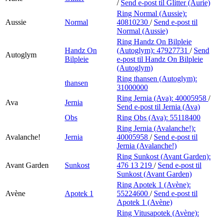
/
Send e-post
til Glitter (Aurie)
Ring Normal (Aussie):
Aussie
Normal
40810230
/
Send e-post
til
Normal (Aussie)
Ring Handz On Bilpleie
Handz On
(Autoglym):
47927731
/
Send
Autoglym
Bilpleie
e-post
til Handz On Bilpleie
(Autoglym)
Ring thansen (Autoglym):
thansen
31000000
Ring Jernia (Ava):
40005958
/
Ava
Jernia
Send e-post
til Jernia (Ava)
Obs
Ring Obs (Ava):
55118400
Ring Jernia (Avalanche!):
Avalanche!
Jernia
40005958
/
Send e-post
til
Jernia (Avalanche!)
Ring Sunkost (Avant Garden):
Avant Garden
Sunkost
476 13 219
/
Send e-post
til
Sunkost (Avant Garden)
Ring Apotek 1 (Avène):
Avène
Apotek 1
55224600
/
Send e-post
til
Apotek 1 (Avène)
Ring Vitusapotek (Avène):