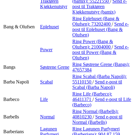
Traktøren
(bamix):
55221550
/
Send e-
Kjøkkenutstyr
post
til Traktøren
Kjøkkenutstyr (bamix)
Ring Eplehuset (Bang &
Olufsen):
73202400
/
Send e-
Bang & Olufsen
Eplehuset
post
til Eplehuset (Bang &
Olufsen)
Ring Power (Bang &
Olufsen):
21004000
/
Send e-
Power
post
til Power (Bang &
Olufsen)
Ring Søstrene Grene (Bangs):
Bangs
Søstrene Grene
47657384
Ring Scabal (Barba Napoli):
Barba Napoli
Scabal
55110150
/
Send e-post
til
Scabal (Barba Napoli)
Ring Life (Barbeco):
Barbeco
Life
46411371
/
Send e-post
til Life
(Barbeco)
Ring Normal (Barbells):
Barbells
Normal
40810230
/
Send e-post
til
Normal (Barbells)
Lagunen
Ring Lagunen Parfymeri
Barberians
Parfymeri
(Barberians):
904 87 159