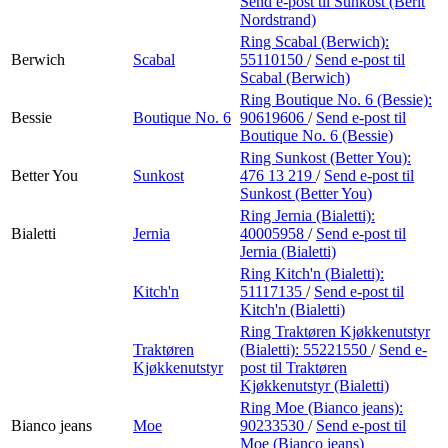
Send e-post
til Sunkost (Berit
Nordstrand)
Ring Scabal (Berwich):
Berwich
Scabal
55110150
/
Send e-post
til
Scabal (Berwich)
Ring Boutique No. 6 (Bessie):
Bessie
Boutique No. 6
90619606
/
Send e-post
til
Boutique No. 6 (Bessie)
Ring Sunkost (Better You):
Better You
Sunkost
476 13 219
/
Send e-post
til
Sunkost (Better You)
Ring Jernia (Bialetti):
Bialetti
Jernia
40005958
/
Send e-post
til
Jernia (Bialetti)
Ring Kitch'n (Bialetti):
Kitch'n
51117135
/
Send e-post
til
Kitch'n (Bialetti)
Ring Traktøren Kjøkkenutstyr
Traktøren
(Bialetti):
55221550
/
Send e-
Kjøkkenutstyr
post
til Traktøren
Kjøkkenutstyr (Bialetti)
Ring Moe (Bianco jeans):
Bianco jeans
Moe
90233530
/
Send e-post
til
Moe (Bianco jeans)