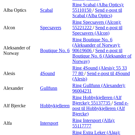
Ring Scabal (Alba Optics):
Alba Optics
Scabal
55110150
/
Send e-post
til
Scabal (Alba Optics)
Ring Specsavers (Alcon):
Alcon
Specsavers
55221222
/
Send e-post
til
Specsavers (Alcon)
Ring Boutique No. 6
(Aleksander of Norway):
Aleksander of
Boutique No. 6
90619606
/
Send e-post
til
Norway
Boutique No. 6 (Aleksander of
Norway)
Ring 4Sound (Alesis):
55 33
Alesis
4Sound
77 80
/
Send e-post
til 4Sound
(Alesis)
Ring Gullfunn (Alexander):
Alexander
Gullfunn
96004231
Ring Hobbykjelleren (Alf
Bjercke):
55137735
/
Send e-
Alf Bjercke
Hobbykjelleren
post
til Hobbykjelleren (Alf
Bjercke)
Ring Intersport (Alfa):
Alfa
Intersport
55117777
Ring Extra Leker (Alga):