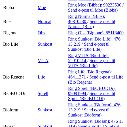
Ring Moe (Bibba):
90233530
/
Bibba
Moe
Send e-post
til Moe (Bibba)
Ring Normal (Bibs):
Bibs
Normal
40810230
/
Send e-post
til
Normal (Bibs)
Big one
Obs
Ring Obs (Big one):
55118400
Ring Sunkost (Bio Life):
476
Bio Life
Sunkost
13 219
/
Send e-post
til
Sunkost (Bio Life)
Ring VITA (Bio Life):
VITA
55910514
/
Send e-post
til
VITA (Bio Life)
Ring Life (Bio Regena):
Bio Regena
Life
46411371
/
Send e-post
til Life
(Bio Regena)
Ring Sprell (BiOBUDDi):
BiOBUDDi
Sprell
99091994
/
Send e-post
til
Sprell (BiOBUDDi)
Ring Sunkost (Bioform):
476
Bioform
Sunkost
13 219
/
Send e-post
til
Sunkost (Bioform)
Ring Sunkost (Biosan):
476 13
Biosan
Sunkost
219
/
Send e-post
til Sunkost