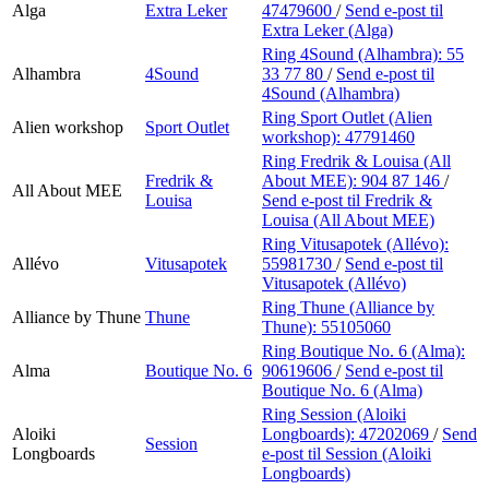
Alga
Extra Leker
47479600
/
Send e-post
til
Extra Leker (Alga)
Ring 4Sound (Alhambra):
55
Alhambra
4Sound
33 77 80
/
Send e-post
til
4Sound (Alhambra)
Ring Sport Outlet (Alien
Alien workshop
Sport Outlet
workshop):
47791460
Ring Fredrik & Louisa (All
Fredrik &
About MEE):
904 87 146
/
All About MEE
Louisa
Send e-post
til Fredrik &
Louisa (All About MEE)
Ring Vitusapotek (Allévo):
Allévo
Vitusapotek
55981730
/
Send e-post
til
Vitusapotek (Allévo)
Ring Thune (Alliance by
Alliance by Thune
Thune
Thune):
55105060
Ring Boutique No. 6 (Alma):
Alma
Boutique No. 6
90619606
/
Send e-post
til
Boutique No. 6 (Alma)
Ring Session (Aloiki
Aloiki
Longboards):
47202069
/
Send
Session
Longboards
e-post
til Session (Aloiki
Longboards)