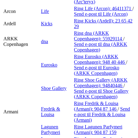
(Arc'teryx)
Ring Life (Arcon):
46411371
/
Arcon
Life
Send e-post
til Life (Arcon)
Ring Kicks (Ardell):
23 65 42
Ardell
Kicks
29
Ring dna (ARKK
ARKK
Copenhagen):
55929114
/
dna
Copenhagen
Send e-post
til dna (ARKK
Copenhagen)
Ring Eurosko (ARKK
Copenhagen):
948 40 446
/
Eurosko
Send e-post
til Eurosko
(ARKK Copenhagen)
Ring Shoe Gallery (ARKK
Copenhagen):
94840446
/
Shoe Gallery
Send e-post
til Shoe Gallery
(ARKK Copenhagen)
Ring Fredrik & Louisa
Fredrik &
(Armani):
904 87 146
/
Send
Armani
Louisa
e-post
til Fredrik & Louisa
(Armani)
Lagunen
Ring Lagunen Parfymeri
Parfymeri
(Armani):
904 87 159