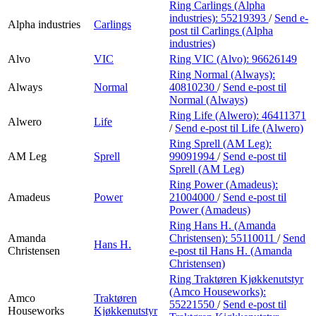
Ring Carlings (Alpha
industries):
55219393
/
Send e-
Alpha industries
Carlings
post
til Carlings (Alpha
industries)
Alvo
VIC
Ring VIC (Alvo):
96626149
Ring Normal (Always):
Always
Normal
40810230
/
Send e-post
til
Normal (Always)
Ring Life (Alwero):
46411371
Alwero
Life
/
Send e-post
til Life (Alwero)
Ring Sprell (AM Leg):
AM Leg
Sprell
99091994
/
Send e-post
til
Sprell (AM Leg)
Ring Power (Amadeus):
Amadeus
Power
21004000
/
Send e-post
til
Power (Amadeus)
Ring Hans H. (Amanda
Amanda
Christensen):
55110011
/
Send
Hans H.
Christensen
e-post
til Hans H. (Amanda
Christensen)
Ring Traktøren Kjøkkenutstyr
(Amco Houseworks):
Amco
Traktøren
55221550
/
Send e-post
til
Houseworks
Kjøkkenutstyr