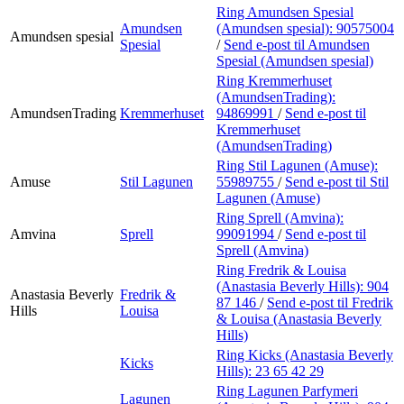
Ring Amundsen Spesial
Amundsen
(Amundsen spesial):
90575004
Amundsen spesial
Spesial
/
Send e-post
til Amundsen
Spesial (Amundsen spesial)
Ring Kremmerhuset
(AmundsenTrading):
AmundsenTrading
Kremmerhuset
94869991
/
Send e-post
til
Kremmerhuset
(AmundsenTrading)
Ring Stil Lagunen (Amuse):
Amuse
Stil Lagunen
55989755
/
Send e-post
til Stil
Lagunen (Amuse)
Ring Sprell (Amvina):
Amvina
Sprell
99091994
/
Send e-post
til
Sprell (Amvina)
Ring Fredrik & Louisa
(Anastasia Beverly Hills):
904
Anastasia Beverly
Fredrik &
87 146
/
Send e-post
til Fredrik
Hills
Louisa
& Louisa (Anastasia Beverly
Hills)
Ring Kicks (Anastasia Beverly
Kicks
Hills):
23 65 42 29
Ring Lagunen Parfymeri
Lagunen