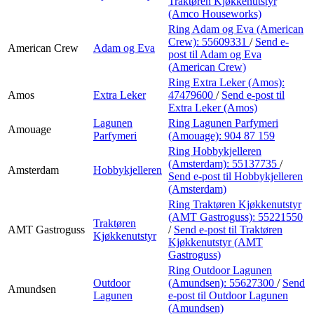
Traktøren Kjøkkenutstyr
(Amco Houseworks)
Ring Adam og Eva (American
Crew):
55609331
/
Send e-
American Crew
Adam og Eva
post
til Adam og Eva
(American Crew)
Ring Extra Leker (Amos):
Amos
Extra Leker
47479600
/
Send e-post
til
Extra Leker (Amos)
Lagunen
Ring Lagunen Parfymeri
Amouage
Parfymeri
(Amouage):
904 87 159
Ring Hobbykjelleren
(Amsterdam):
55137735
/
Amsterdam
Hobbykjelleren
Send e-post
til Hobbykjelleren
(Amsterdam)
Ring Traktøren Kjøkkenutstyr
(AMT Gastroguss):
55221550
Traktøren
AMT Gastroguss
/
Send e-post
til Traktøren
Kjøkkenutstyr
Kjøkkenutstyr (AMT
Gastroguss)
Ring Outdoor Lagunen
Outdoor
(Amundsen):
55627300
/
Send
Amundsen
Lagunen
e-post
til Outdoor Lagunen
(Amundsen)