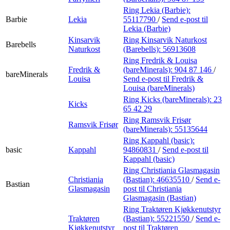
Ring Lekia (Barbie):
Barbie
Lekia
55117790
/
Send e-post
til
Lekia (Barbie)
Kinsarvik
Ring Kinsarvik Naturkost
Barebells
Naturkost
(Barebells):
56913608
Ring Fredrik & Louisa
Fredrik &
(bareMinerals):
904 87 146
/
bareMinerals
Louisa
Send e-post
til Fredrik &
Louisa (bareMinerals)
Ring Kicks (bareMinerals):
23
Kicks
65 42 29
Ring Ramsvik Frisør
Ramsvik Frisør
(bareMinerals):
55135644
Ring Kappahl (basic):
basic
Kappahl
94860831
/
Send e-post
til
Kappahl (basic)
Ring Christiania Glasmagasin
Christiania
(Bastian):
46635510
/
Send e-
Bastian
Glasmagasin
post
til Christiania
Glasmagasin (Bastian)
Ring Traktøren Kjøkkenutstyr
Traktøren
(Bastian):
55221550
/
Send e-
Kjøkkenutstyr
post
til Traktøren