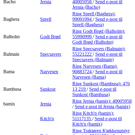
Bacho
Jernia
40005958
/
Send e-post
til
Jernia (Bacho)
Ring Sprell (Baghera):
Baghera
Sprell
99091994
/
Send e-post
til
Sprell (Baghera)
Ring Godt Brød (Balholm):
Balholm
Godt Brød
55990999
/
Send e-post
til
Godt Brød (Balholm)
Ring Specsavers (Balmain):
Balmain
Specsavers
55221222
/
Send e-post
til
Specsavers (Balmain)
Ring Narvesen (Bama):
Bama
Narvesen
90883724
/
Send e-post
til
Narvesen (Bama)
Ring Sunkost (Bambusa):
476
Bambusa
Sunkost
13 219
/
Send e-post
til
Sunkost (Bambusa)
Ring Jernia (bamix):
40005958
bamix
Jernia
/
Send e-post
til Jernia (bamix)
Ring Kitch'n (bamix):
Kitch'n
51117135
/
Send e-post
til
Kitch'n (bamix)
Ring Traktøren Kjøkkenutstyr