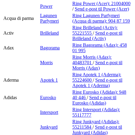
Ring Power (Acer):
21004000
Power
/
Send e-post
til Power (Acer)
Lagunen
Ring Lagunen Parfymeri
Acqua di parma
Parfymeri
(Acqua di parma):
904 87 159
Ring Brilleland (Activ):
Activ
Brilleland
55221555
/
Send e-post
til
Brilleland (Activ)
Ring Bagorama (Adax):
458
Adax
Bagorama
01 995
Ring Morris (Adax):
Morris
40483701
/
Send e-post
til
Morris (Adax)
Ring Apotek 1 (Aderma):
Aderma
Apotek 1
55224600
/
Send e-post
til
Apotek 1 (Aderma)
Ring Eurosko (Adidas):
948
Adidas
Eurosko
40 446
/
Send e-post
til
Eurosko (Adidas)
Ring Intersport (Adidas):
Intersport
55117777
Ring Junkyard (Adidas):
Junkyard
55211584
/
Send e-post
til
Junkyard (Adidas)