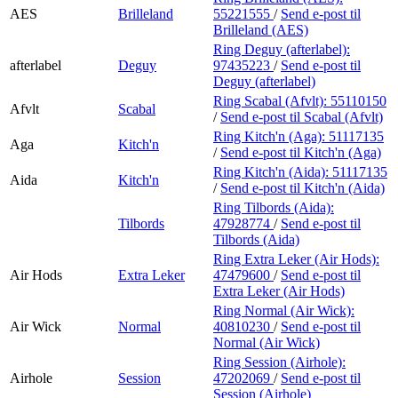
AES
Brilleland
55221555
/
Send e-post
til
Brilleland (AES)
Ring Deguy (afterlabel):
afterlabel
Deguy
97435223
/
Send e-post
til
Deguy (afterlabel)
Ring Scabal (Afvlt):
55110150
Afvlt
Scabal
/
Send e-post
til Scabal (Afvlt)
Ring Kitch'n (Aga):
51117135
Aga
Kitch'n
/
Send e-post
til Kitch'n (Aga)
Ring Kitch'n (Aida):
51117135
Aida
Kitch'n
/
Send e-post
til Kitch'n (Aida)
Ring Tilbords (Aida):
Tilbords
47928774
/
Send e-post
til
Tilbords (Aida)
Ring Extra Leker (Air Hods):
Air Hods
Extra Leker
47479600
/
Send e-post
til
Extra Leker (Air Hods)
Ring Normal (Air Wick):
Air Wick
Normal
40810230
/
Send e-post
til
Normal (Air Wick)
Ring Session (Airhole):
Airhole
Session
47202069
/
Send e-post
til
Session (Airhole)