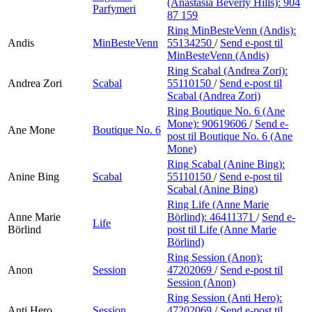
(Anastasia Beverly Hills):
904
Parfymeri
87 159
Ring MinBesteVenn (Andis):
Andis
MinBesteVenn
55134250
/
Send e-post
til
MinBesteVenn (Andis)
Ring Scabal (Andrea Zori):
Andrea Zori
Scabal
55110150
/
Send e-post
til
Scabal (Andrea Zori)
Ring Boutique No. 6 (Ane
Mone):
90619606
/
Send e-
Ane Mone
Boutique No. 6
post
til Boutique No. 6 (Ane
Mone)
Ring Scabal (Anine Bing):
Anine Bing
Scabal
55110150
/
Send e-post
til
Scabal (Anine Bing)
Ring Life (Anne Marie
Anne Marie
Börlind):
46411371
/
Send e-
Life
Börlind
post
til Life (Anne Marie
Börlind)
Ring Session (Anon):
Anon
Session
47202069
/
Send e-post
til
Session (Anon)
Ring Session (Anti Hero):
Anti Hero
Session
47202069
/
Send e-post
til