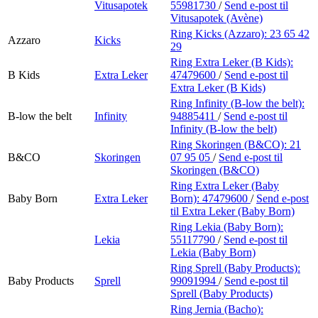
Vitusapotek
55981730
/
Send e-post
til
Vitusapotek (Avène)
Ring Kicks (Azzaro):
23 65 42
Azzaro
Kicks
29
Ring Extra Leker (B Kids):
B Kids
Extra Leker
47479600
/
Send e-post
til
Extra Leker (B Kids)
Ring Infinity (B-low the belt):
B-low the belt
Infinity
94885411
/
Send e-post
til
Infinity (B-low the belt)
Ring Skoringen (B&CO):
21
B&CO
Skoringen
07 95 05
/
Send e-post
til
Skoringen (B&CO)
Ring Extra Leker (Baby
Baby Born
Extra Leker
Born):
47479600
/
Send e-post
til Extra Leker (Baby Born)
Ring Lekia (Baby Born):
Lekia
55117790
/
Send e-post
til
Lekia (Baby Born)
Ring Sprell (Baby Products):
Baby Products
Sprell
99091994
/
Send e-post
til
Sprell (Baby Products)
Ring Jernia (Bacho):