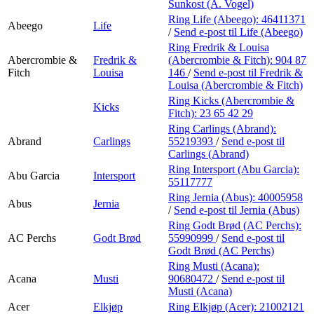
Personal Shopper
Sunkost (A. Vogel)
Ring Life (Abeego):
46411371
Abeego
Life
/
Send e-post
til Life (Abeego)
Ring Fredrik & Louisa
Abercrombie &
Fredrik &
(Abercrombie & Fitch):
904 87
Fitch
Louisa
146
/
Send e-post
til Fredrik &
Louisa (Abercrombie & Fitch)
Ring Kicks (Abercrombie &
Kicks
Fitch):
23 65 42 29
Ring Carlings (Abrand):
Abrand
Carlings
55219393
/
Send e-post
til
Carlings (Abrand)
Ring Intersport (Abu Garcia):
Abu Garcia
Intersport
55117777
Ring Jernia (Abus):
40005958
Abus
Jernia
/
Send e-post
til Jernia (Abus)
Ring Godt Brød (AC Perchs):
AC Perchs
Godt Brød
55990999
/
Send e-post
til
Godt Brød (AC Perchs)
Ring Musti (Acana):
Acana
Musti
90680472
/
Send e-post
til
Musti (Acana)
Acer
Elkjøp
Ring Elkjøp (Acer):
21002121