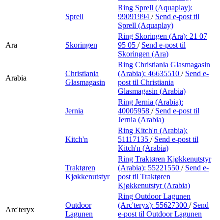
Ring Sprell (Aquaplay):
Sprell
99091994
/
Send e-post
til
Sprell (Aquaplay)
Ring Skoringen (Ara):
21 07
Ara
Skoringen
95 05
/
Send e-post
til
Skoringen (Ara)
Ring Christiania Glasmagasin
Christiania
(Arabia):
46635510
/
Send e-
Arabia
Glasmagasin
post
til Christiania
Glasmagasin (Arabia)
Ring Jernia (Arabia):
Jernia
40005958
/
Send e-post
til
Jernia (Arabia)
Ring Kitch'n (Arabia):
Kitch'n
51117135
/
Send e-post
til
Kitch'n (Arabia)
Ring Traktøren Kjøkkenutstyr
Traktøren
(Arabia):
55221550
/
Send e-
Kjøkkenutstyr
post
til Traktøren
Kjøkkenutstyr (Arabia)
Ring Outdoor Lagunen
Outdoor
(Arc'teryx):
55627300
/
Send
Arc'teryx
Lagunen
e-post
til Outdoor Lagunen