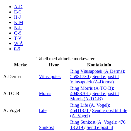
Inspirasjon
A-D
E-G
H-J
K-M
N-P
Søk
Q-S
T-V
W-Å
0-9
Åpningstider
Tabell med aktuelle merkevarer
Merke
Hvor
Kontaktinfo
Parkering
Ring Vitusapotek (A-Derma):
A-Derma
Vitusapotek
55981730
/
Send e-post
til
Praktisk informasjon
Vitusapotek (A-Derma)
Ledige stillinger
Ring Morris (A-TO-B):
A-TO-B
Morris
40483701
/
Send e-post
til
Morris (A-TO-B)
Magasin
Ring Life (A. Vogel):
Gavekort
A. Vogel
Life
46411371
/
Send e-post
til Life
(A. Vogel)
Finn frem
Ring Sunkost (A. Vogel):
476
Sunkost
13 219
/
Send e-post
til