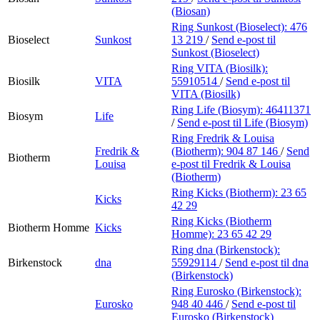
(Biosan)
Ring Sunkost (Bioselect):
476
Bioselect
Sunkost
13 219
/
Send e-post
til
Sunkost (Bioselect)
Ring VITA (Biosilk):
Biosilk
VITA
55910514
/
Send e-post
til
VITA (Biosilk)
Ring Life (Biosym):
46411371
Biosym
Life
/
Send e-post
til Life (Biosym)
Ring Fredrik & Louisa
Fredrik &
(Biotherm):
904 87 146
/
Send
Biotherm
Louisa
e-post
til Fredrik & Louisa
(Biotherm)
Ring Kicks (Biotherm):
23 65
Kicks
42 29
Ring Kicks (Biotherm
Biotherm Homme
Kicks
Homme):
23 65 42 29
Ring dna (Birkenstock):
Birkenstock
dna
55929114
/
Send e-post
til dna
(Birkenstock)
Ring Eurosko (Birkenstock):
Eurosko
948 40 446
/
Send e-post
til
Eurosko (Birkenstock)