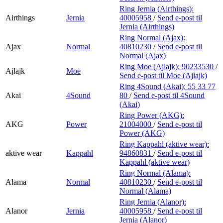
Ring Jernia (Airthings):
Airthings
Jernia
40005958
/
Send e-post
til
Jernia (Airthings)
Ring Normal (Ajax):
Ajax
Normal
40810230
/
Send e-post
til
Normal (Ajax)
Ring Moe (Ajlajk):
90233530
/
Ajlajk
Moe
Send e-post
til Moe (Ajlajk)
Ring 4Sound (Akai):
55 33 77
Akai
4Sound
80
/
Send e-post
til 4Sound
(Akai)
Ring Power (AKG):
AKG
Power
21004000
/
Send e-post
til
Power (AKG)
Ring Kappahl (aktive wear):
aktive wear
Kappahl
94860831
/
Send e-post
til
Kappahl (aktive wear)
Ring Normal (Alama):
Alama
Normal
40810230
/
Send e-post
til
Normal (Alama)
Ring Jernia (Alanor):
Alanor
Jernia
40005958
/
Send e-post
til
Jernia (Alanor)