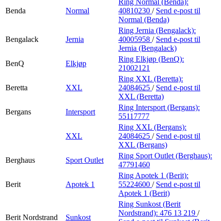
Ring Normal (Benda):
Benda
Normal
40810230
/
Send e-post
til
Normal (Benda)
Ring Jernia (Bengalack):
Bengalack
Jernia
40005958
/
Send e-post
til
Jernia (Bengalack)
Ring Elkjøp (BenQ):
BenQ
Elkjøp
21002121
Ring XXL (Beretta):
Beretta
XXL
24084625
/
Send e-post
til
XXL (Beretta)
Ring Intersport (Bergans):
Bergans
Intersport
55117777
Ring XXL (Bergans):
XXL
24084625
/
Send e-post
til
XXL (Bergans)
Ring Sport Outlet (Berghaus):
Berghaus
Sport Outlet
47791460
Ring Apotek 1 (Berit):
Berit
Apotek 1
55224600
/
Send e-post
til
Apotek 1 (Berit)
Ring Sunkost (Berit
Nordstrand):
476 13 219
/
Berit Nordstrand
Sunkost