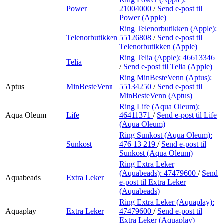
Power
21004000
/
Send e-post
til
Power (Apple)
Ring Telenorbutikken (Apple):
Telenorbutikken
55126808
/
Send e-post
til
Telenorbutikken (Apple)
Ring Telia (Apple):
46613346
Telia
/
Send e-post
til Telia (Apple)
Ring MinBesteVenn (Aptus):
Aptus
MinBesteVenn
55134250
/
Send e-post
til
MinBesteVenn (Aptus)
Ring Life (Aqua Oleum):
Aqua Oleum
Life
46411371
/
Send e-post
til Life
(Aqua Oleum)
Ring Sunkost (Aqua Oleum):
Sunkost
476 13 219
/
Send e-post
til
Sunkost (Aqua Oleum)
Ring Extra Leker
(Aquabeads):
47479600
/
Send
Aquabeads
Extra Leker
e-post
til Extra Leker
(Aquabeads)
Ring Extra Leker (Aquaplay):
Aquaplay
Extra Leker
47479600
/
Send e-post
til
Extra Leker (Aquaplay)