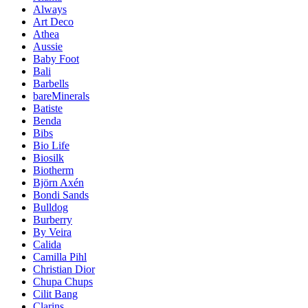
Always
Art Deco
Athea
Aussie
Baby Foot
Bali
Barbells
bareMinerals
Batiste
Benda
Bibs
Bio Life
Biosilk
Biotherm
Björn Axén
Bondi Sands
Bulldog
Burberry
By Veira
Calida
Camilla Pihl
Christian Dior
Chupa Chups
Cilit Bang
Clarins