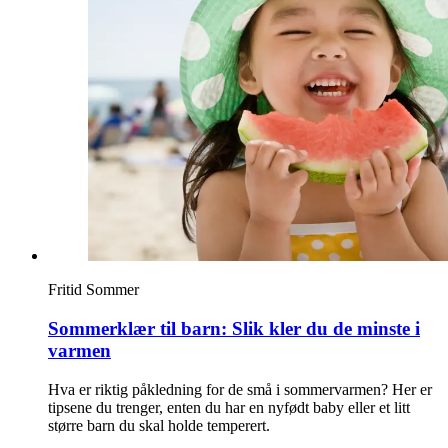
Inspirasjon
Søk
Åpningstider
Praktisk informasjon
Ledige stillinger
Fritid
Sommer
Magasin
Sommerklær til barn: Slik kler du de minste i
Gavekort
varmen
Finn frem
Hva er riktig påkledning for de små i sommervarmen? Her er
tipsene du trenger, enten du har en nyfødt baby eller et litt
større barn du skal holde temperert.