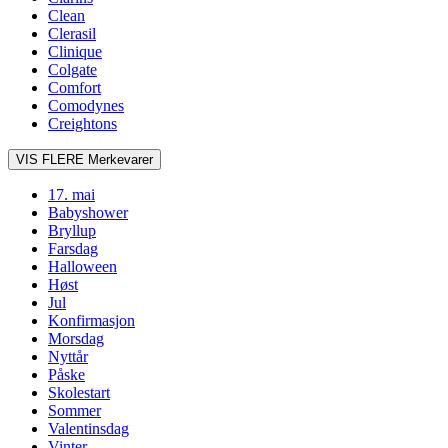
Clean
Clerasil
Clinique
Colgate
Comfort
Comodynes
Creightons
VIS FLERE
Merkevarer
17. mai
Babyshower
Bryllup
Farsdag
Halloween
Høst
Jul
Konfirmasjon
Morsdag
Nyttår
Påske
Skolestart
Sommer
Valentinsdag
Vinter