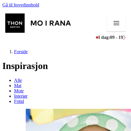
Gå til hovedinnhold
I dag:
09 - 19
Forside
Inspirasjon
Butikker
Alle
Mat
Mat og drikke
Mote
Interiør
Fritid
Aktiviteter
Tilbud
Merker