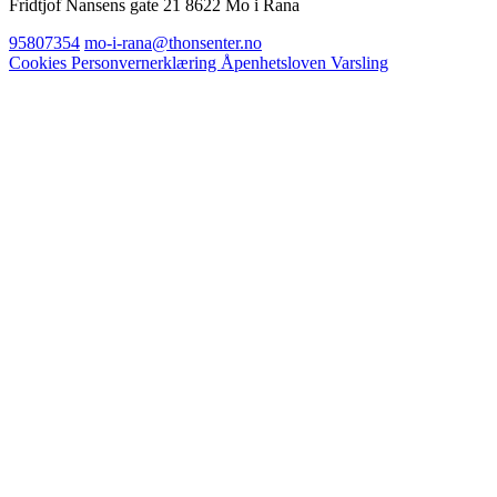
Fridtjof Nansens gate 21 8622 Mo i Rana
95807354
mo-i-rana@thonsenter.no
Cookies
Personvernerklæring
Åpenhetsloven
Varsling