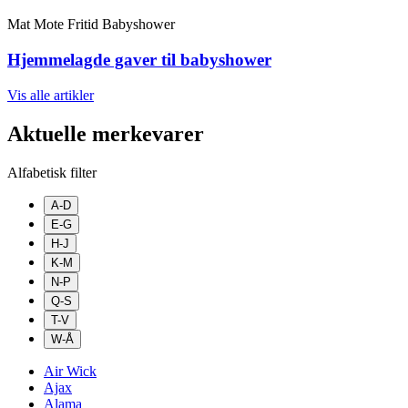
Mat
Mote
Fritid
Babyshower
Hjemmelagde gaver til babyshower
Vis alle
artikler
Aktuelle merkevarer
Alfabetisk filter
A-D
E-G
H-J
K-M
N-P
Q-S
T-V
W-Å
Air Wick
Ajax
Alama