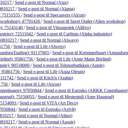
810217
/
Send e-post
til Normal (Ajax)
0810217
/
Send e-post
til Normal (Alama)
:
75151555
/
Send e-post
til Specsavers (Alcon)
n workshop):
47791426
/
Send e-post
til Sport Outlet (Alien workshop)
o):
75143140
/
Send e-post
til Vitusapotek (Allévo)
ustries):
72511042
/
Send e-post
til Carlings (Alpha industries)
40810217
/
Send e-post
til Normal (Always)
61756
/
Send e-post
til Life (Alwero)
undsenTrading):
91137903
/
Send e-post
til Kremmerhuset (Amundsen
örlind):
95861756
/
Send e-post
til Life (Anne Marie Börlind)
pple):
90518000
/
Send e-post
til Telenorbutikken (Apple)
:
95861756
/
Send e-post
til Life (Aqua Oleum)
1111742
/
Send e-post
til Kitch'n (Arabia)
1756
/
Send e-post
til Life (Arcon)
openhagen):
97050844
/
Send e-post
til Eurosko (ARKK Copenhagen
Haugrud):
75150055
/
Send e-post
til Mestergull (Arne Haugrud)
75154093
/
Send e-post
til VITA (Art Deco)
7050844
/
Send e-post
til Eurosko (Asfvlt)
810217
/
Send e-post
til Normal (Athea)
0810217
/
Send e-post
til Normal (Aussie)