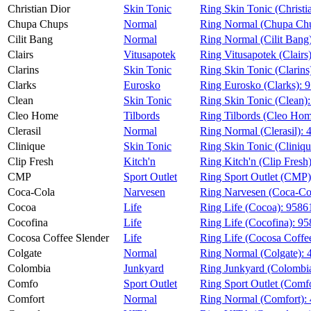
Christian Dior
Skin Tonic
Ring Skin Tonic (Christi
Chupa Chups
Normal
Ring Normal (Chupa Ch
Cilit Bang
Normal
Ring Normal (Cilit Bang
Clairs
Vitusapotek
Ring Vitusapotek (Clairs
Clarins
Skin Tonic
Ring Skin Tonic (Clarins
Clarks
Eurosko
Ring Eurosko (Clarks):
9
Clean
Skin Tonic
Ring Skin Tonic (Clean)
Cleo Home
Tilbords
Ring Tilbords (Cleo Ho
Clerasil
Normal
Ring Normal (Clerasil):
Clinique
Skin Tonic
Ring Skin Tonic (Cliniqu
Clip Fresh
Kitch'n
Ring Kitch'n (Clip Fresh
CMP
Sport Outlet
Ring Sport Outlet (CMP
Coca-Cola
Narvesen
Ring Narvesen (Coca-Co
Cocoa
Life
Ring Life (Cocoa):
9586
Cocofina
Life
Ring Life (Cocofina):
95
Cocosa Coffee Slender
Life
Ring Life (Cocosa Coffe
Colgate
Normal
Ring Normal (Colgate):
Colombia
Junkyard
Ring Junkyard (Colombi
Comfo
Sport Outlet
Ring Sport Outlet (Comf
Comfort
Normal
Ring Normal (Comfort):