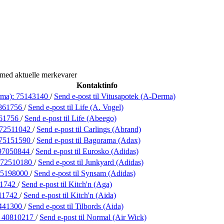
 med aktuelle merkevarer
Kontaktinfo
rma):
75143140
/
Send e-post
til Vitusapotek (A-Derma)
861756
/
Send e-post
til Life (A. Vogel)
61756
/
Send e-post
til Life (Abeego)
72511042
/
Send e-post
til Carlings (Abrand)
75151590
/
Send e-post
til Bagorama (Adax)
97050844
/
Send e-post
til Eurosko (Adidas)
72510180
/
Send e-post
til Junkyard (Adidas)
75198000
/
Send e-post
til Synsam (Adidas)
11742
/
Send e-post
til Kitch'n (Aga)
11742
/
Send e-post
til Kitch'n (Aida)
441300
/
Send e-post
til Tilbords (Aida)
:
40810217
/
Send e-post
til Normal (Air Wick)