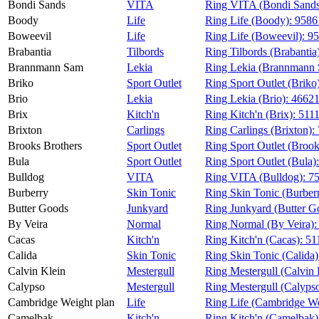
Bondi Sands
VITA
Ring VITA (Bondi Sand
Boody
Life
Ring Life (Boody):
9586
Boweevil
Life
Ring Life (Boweevil):
9
Brabantia
Tilbords
Ring Tilbords (Brabantia
Brannmann Sam
Lekia
Ring Lekia (Brannmann
Briko
Sport Outlet
Ring Sport Outlet (Briko
Brio
Lekia
Ring Lekia (Brio):
4662
Brix
Kitch'n
Ring Kitch'n (Brix):
511
Brixton
Carlings
Ring Carlings (Brixton):
Brooks Brothers
Sport Outlet
Ring Sport Outlet (Brook
Bula
Sport Outlet
Ring Sport Outlet (Bula)
Bulldog
VITA
Ring VITA (Bulldog):
7
Burberry
Skin Tonic
Ring Skin Tonic (Burber
Butter Goods
Junkyard
Ring Junkyard (Butter G
By Veira
Normal
Ring Normal (By Veira)
Cacas
Kitch'n
Ring Kitch'n (Cacas):
51
Calida
Skin Tonic
Ring Skin Tonic (Calida
Calvin Klein
Mestergull
Ring Mestergull (Calvin 
Calypso
Mestergull
Ring Mestergull (Calyps
Cambridge Weight plan
Life
Ring Life (Cambridge We
Camelbak
Kitch'n
Ring Kitch'n (Camelbak