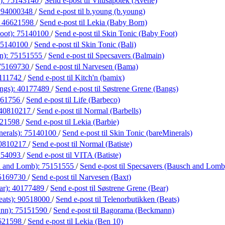
):
75143140
/
Send e-post
til Vitusapotek (Avène)
:
94000348
/
Send e-post
til b.young (b.young)
:
46621598
/
Send e-post
til Lekia (Baby Born)
oot):
75140100
/
Send e-post
til Skin Tonic (Baby Foot)
75140100
/
Send e-post
til Skin Tonic (Bali)
n):
75151555
/
Send e-post
til Specsavers (Balmain)
75169730
/
Send e-post
til Narvesen (Bama)
111742
/
Send e-post
til Kitch'n (bamix)
ngs):
40177489
/
Send e-post
til Søstrene Grene (Bangs)
861756
/
Send e-post
til Life (Barbeco)
40810217
/
Send e-post
til Normal (Barbells)
621598
/
Send e-post
til Lekia (Barbie)
nerals):
75140100
/
Send e-post
til Skin Tonic (bareMinerals)
0810217
/
Send e-post
til Normal (Batiste)
154093
/
Send e-post
til VITA (Batiste)
h and Lomb):
75151555
/
Send e-post
til Specsavers (Bausch and Lomb
5169730
/
Send e-post
til Narvesen (Baxt)
ar):
40177489
/
Send e-post
til Søstrene Grene (Bear)
eats):
90518000
/
Send e-post
til Telenorbutikken (Beats)
nn):
75151590
/
Send e-post
til Bagorama (Beckmann)
621598
/
Send e-post
til Lekia (Ben 10)