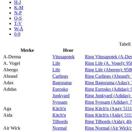
H-J
Tilbud
K-M
N-P
Q-S
T-V
Merker
W-Å
0-9
Inspirasjon
Tabell
Merke
Hvor
A-Derma
Vitusapotek
Ring Vitusapotek (A-De
A. Vogel
Life
Ring Life (A. Vogel):
95
Abeego
Life
Ring Life (Abeego):
958
Søk
Abrand
Carlings
Ring Carlings (Abrand):
Adax
Bagorama
Ring Bagorama (Adax):
Adidas
Eurosko
Ring Eurosko (Adidas):
Junkyard
Ring Junkyard (Adidas):
Synsam
Ring Synsam (Adidas):
Åpningstider
Aga
Kitch'n
Ring Kitch'n (Aga):
511
Aida
Kitch'n
Ring Kitch'n (Aida):
511
Praktisk informasjon
Tilbords
Ring Tilbords (Aida):
40
Ledige stillinger
Air Wick
Normal
Ring Normal (Air Wick)