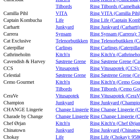
Tilbords
Ring Tilbords (Camelbak
Camilla Pihl
VITA
Ring VITA (Camilla Pihl
Captain Kombucha
Life
Ring Life (Captain Kom
Carhartt
Junkyard
Ring Junkyard (Carhartt)
Carrera
Synsam
Ring Synsam (Carrera):
Cat Exclusive
Telenorbutikken
Ring Telenorbutikken (C
Caterpillar
Carlings
Ring Carlings (Caterpilla
Cathrineholm
Kitch'n
Ring Kitch'n (Cathrineh
Cavendish & Harvey
Søstrene Grene
Ring Søstrene Grene (C
CCS
Vitusapotek
Ring Vitusapotek (CCS)
Celestial
Søstrene Grene
Ring Søstrene Grene (Cel
Cemo Gourmet
Kitch'n
Ring Kitch'n (Cemo Gou
Tilbords
Ring Tilbords (Cemo Go
CeraVe
Vitusapotek
Ring Vitusapotek (CeraV
Champion
Junkyard
Ring Junkyard (Champio
CHANGE Lingerie
Change Lingerie
Ring Change Lingerie 
Charade by Change
Change Lingerie
Ring Change Lingerie (
Chef Ørjan
Kitch'n
Ring Kitch'n (Chef Ørja
Chinatown
Junkyard
Ring Junkyard (Chinato
Chokay
Life
Ring Life (Chokay):
958