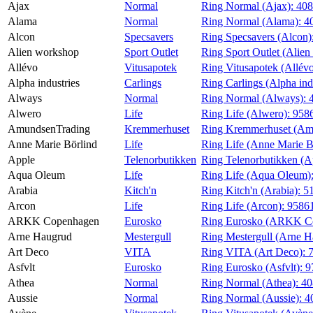
Ajax
Normal
Ring Normal (Ajax):
40
Magasin
Alama
Normal
Ring Normal (Alama):
4
Alcon
Specsavers
Ring Specsavers (Alcon)
Gavekort
Alien workshop
Sport Outlet
Ring Sport Outlet (Alie
Finn frem
Allévo
Vitusapotek
Ring Vitusapotek (Allév
Alpha industries
Carlings
Ring Carlings (Alpha ind
Always
Normal
Ring Normal (Always):
Alwero
Life
Ring Life (Alwero):
958
AmundsenTrading
Kremmerhuset
Ring Kremmerhuset (Am
Anne Marie Börlind
Life
Ring Life (Anne Marie B
Apple
Telenorbutikken
Ring Telenorbutikken (A
Aqua Oleum
Life
Ring Life (Aqua Oleum)
Arabia
Kitch'n
Ring Kitch'n (Arabia):
5
Arcon
Life
Ring Life (Arcon):
9586
ARKK Copenhagen
Eurosko
Ring Eurosko (ARKK C
Arne Haugrud
Mestergull
Ring Mestergull (Arne 
Art Deco
VITA
Ring VITA (Art Deco):
Asfvlt
Eurosko
Ring Eurosko (Asfvlt):
9
Athea
Normal
Ring Normal (Athea):
40
Aussie
Normal
Ring Normal (Aussie):
4