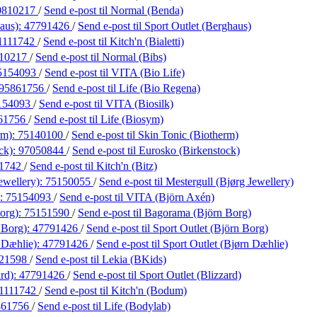
0810217
/
Send e-post
til Normal (Benda)
haus):
47791426
/
Send e-post
til Sport Outlet (Berghaus)
1111742
/
Send e-post
til Kitch'n (Bialetti)
10217
/
Send e-post
til Normal (Bibs)
5154093
/
Send e-post
til VITA (Bio Life)
95861756
/
Send e-post
til Life (Bio Regena)
154093
/
Send e-post
til VITA (Biosilk)
61756
/
Send e-post
til Life (Biosym)
rm):
75140100
/
Send e-post
til Skin Tonic (Biotherm)
ck):
97050844
/
Send e-post
til Eurosko (Birkenstock)
11742
/
Send e-post
til Kitch'n (Bitz)
ewellery):
75150055
/
Send e-post
til Mestergull (Bjørg Jewellery)
):
75154093
/
Send e-post
til VITA (Björn Axén)
org):
75151590
/
Send e-post
til Bagorama (Björn Borg)
 Borg):
47791426
/
Send e-post
til Sport Outlet (Björn Borg)
 Dæhlie):
47791426
/
Send e-post
til Sport Outlet (Bjørn Dæhlie)
21598
/
Send e-post
til Lekia (BKids)
ard):
47791426
/
Send e-post
til Sport Outlet (Blizzard)
1111742
/
Send e-post
til Kitch'n (Bodum)
861756
/
Send e-post
til Life (Bodylab)