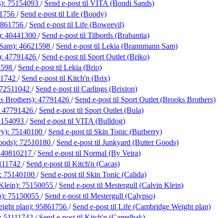
s):
75154093
/
Send e-post
til VITA (Bondi Sands)
1756
/
Send e-post
til Life (Boody)
5861756
/
Send e-post
til Life (Boweevil)
):
40441300
/
Send e-post
til Tilbords (Brabantia)
 Sam):
46621598
/
Send e-post
til Lekia (Brannmann Sam)
):
47791426
/
Send e-post
til Sport Outlet (Briko)
1598
/
Send e-post
til Lekia (Brio)
11742
/
Send e-post
til Kitch'n (Brix)
72511042
/
Send e-post
til Carlings (Brixton)
s Brothers):
47791426
/
Send e-post
til Sport Outlet (Brooks Brothers)
:
47791426
/
Send e-post
til Sport Outlet (Bula)
5154093
/
Send e-post
til VITA (Bulldog)
ry):
75140100
/
Send e-post
til Skin Tonic (Burberry)
oods):
72510180
/
Send e-post
til Junkyard (Butter Goods)
:
40810217
/
Send e-post
til Normal (By Veira)
111742
/
Send e-post
til Kitch'n (Cacas)
):
75140100
/
Send e-post
til Skin Tonic (Calida)
Klein):
75150055
/
Send e-post
til Mestergull (Calvin Klein)
o):
75150055
/
Send e-post
til Mestergull (Calypso)
ight plan):
95861756
/
Send e-post
til Life (Cambridge Weight plan)
):
51111742
/
Send e-post
til Kitch'n (Camelbak)