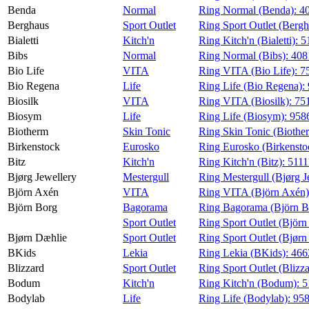
Benda
Normal
Ring Normal (Benda):
4
Berghaus
Sport Outlet
Ring Sport Outlet (Berg
Bialetti
Kitch'n
Ring Kitch'n (Bialetti):
5
Bibs
Normal
Ring Normal (Bibs):
408
Bio Life
VITA
Ring VITA (Bio Life):
7
Bio Regena
Life
Ring Life (Bio Regena):
Biosilk
VITA
Ring VITA (Biosilk):
75
Biosym
Life
Ring Life (Biosym):
958
Biotherm
Skin Tonic
Ring Skin Tonic (Biothe
Birkenstock
Eurosko
Ring Eurosko (Birkensto
Bitz
Kitch'n
Ring Kitch'n (Bitz):
511
Bjørg Jewellery
Mestergull
Ring Mestergull (Bjørg J
Björn Axén
VITA
Ring VITA (Björn Axén
Björn Borg
Bagorama
Ring Bagorama (Björn B
Sport Outlet
Ring Sport Outlet (Björn
Bjørn Dæhlie
Sport Outlet
Ring Sport Outlet (Bjørn
BKids
Lekia
Ring Lekia (BKids):
466
Blizzard
Sport Outlet
Ring Sport Outlet (Blizz
Bodum
Kitch'n
Ring Kitch'n (Bodum):
5
Bodylab
Life
Ring Life (Bodylab):
95