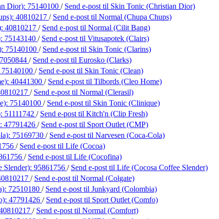
an Dior):
75140100
/
Send e-post
til Skin Tonic (Christian Dior)
ups):
40810217
/
Send e-post
til Normal (Chupa Chups)
):
40810217
/
Send e-post
til Normal (Cilit Bang)
):
75143140
/
Send e-post
til Vitusapotek (Clairs)
):
75140100
/
Send e-post
til Skin Tonic (Clarins)
7050844
/
Send e-post
til Eurosko (Clarks)
:
75140100
/
Send e-post
til Skin Tonic (Clean)
me):
40441300
/
Send e-post
til Tilbords (Cleo Home)
40810217
/
Send e-post
til Normal (Clerasil)
e):
75140100
/
Send e-post
til Skin Tonic (Clinique)
):
51111742
/
Send e-post
til Kitch'n (Clip Fresh)
):
47791426
/
Send e-post
til Sport Outlet (CMP)
la):
75169730
/
Send e-post
til Narvesen (Coca-Cola)
1756
/
Send e-post
til Life (Cocoa)
861756
/
Send e-post
til Life (Cocofina)
e Slender):
95861756
/
Send e-post
til Life (Cocosa Coffee Slender)
40810217
/
Send e-post
til Normal (Colgate)
a):
72510180
/
Send e-post
til Junkyard (Colombia)
o):
47791426
/
Send e-post
til Sport Outlet (Comfo)
40810217
/
Send e-post
til Normal (Comfort)