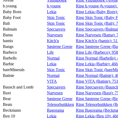
Avène
Vitusapotek
Ring Vitusapotek (Avène
b.young
b.young
Ring b.young (b.young)
Baby Born
Lekia
Ring Lekia (Baby Born)
Baby Foot
Skin Tonic
Ring Skin Tonic (Baby F
Bali
Skin Tonic
Ring Skin Tonic (Bali):
Balmain
Specsavers
Ring Specsavers (Balmai
Bama
Narvesen
Ring Narvesen (Bama):
bamix
Kitch'n
Ring Kitch'n (bamix):
51
Bangs
Søstrene Grene
Ring Søstrene Grene (Ba
Barbeco
Life
Ring Life (Barbeco):
95
Barbells
Normal
Ring Normal (Barbells):
Barbie
Lekia
Ring Lekia (Barbie):
46
bareMinerals
Skin Tonic
Ring Skin Tonic (bareMi
Batiste
Normal
Ring Normal (Batiste):
4
VITA
Ring VITA (Batiste):
75
Bausch and Lomb
Specsavers
Ring Specsavers (Bausc
Baxt
Narvesen
Ring Narvesen (Baxt):
7
Bear
Søstrene Grene
Ring Søstrene Grene (Be
Beats
Telenorbutikken
Ring Telenorbutikken (B
Beckmann
Bagorama
Ring Bagorama (Beckma
Ben 10
Lekia
Ring Lekia (Ben 10):
46