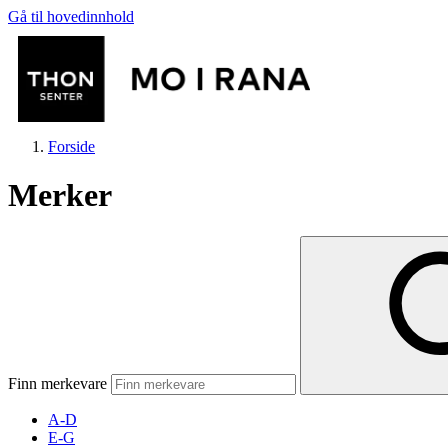
Gå til hovedinnhold
Forside
Merker
Butikker
Mat og drikke
Finn merkevare
Aktiviteter
A-D
E-G