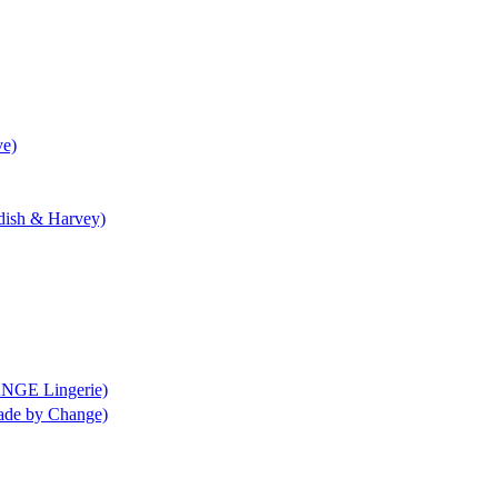
ve)
ndish & Harvey)
ANGE Lingerie)
rade by Change)