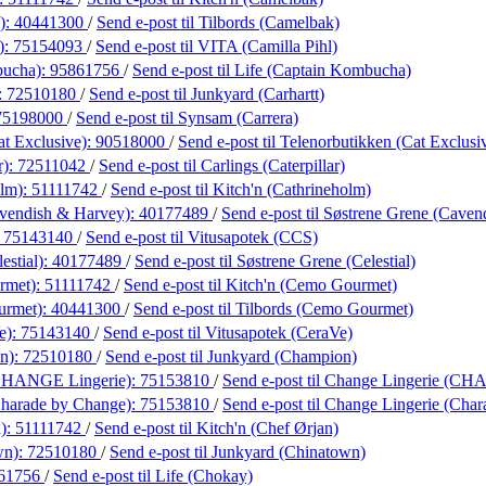
):
40441300
/
Send e-post
til Tilbords (Camelbak)
):
75154093
/
Send e-post
til VITA (Camilla Pihl)
bucha):
95861756
/
Send e-post
til Life (Captain Kombucha)
:
72510180
/
Send e-post
til Junkyard (Carhartt)
75198000
/
Send e-post
til Synsam (Carrera)
at Exclusive):
90518000
/
Send e-post
til Telenorbutikken (Cat Exclusi
r):
72511042
/
Send e-post
til Carlings (Caterpillar)
olm):
51111742
/
Send e-post
til Kitch'n (Cathrineholm)
avendish & Harvey):
40177489
/
Send e-post
til Søstrene Grene (Cave
:
75143140
/
Send e-post
til Vitusapotek (CCS)
estial):
40177489
/
Send e-post
til Søstrene Grene (Celestial)
rmet):
51111742
/
Send e-post
til Kitch'n (Cemo Gourmet)
urmet):
40441300
/
Send e-post
til Tilbords (Cemo Gourmet)
e):
75143140
/
Send e-post
til Vitusapotek (CeraVe)
n):
72510180
/
Send e-post
til Junkyard (Champion)
(CHANGE Lingerie):
75153810
/
Send e-post
til Change Lingerie (CH
Charade by Change):
75153810
/
Send e-post
til Change Lingerie (Cha
n):
51111742
/
Send e-post
til Kitch'n (Chef Ørjan)
wn):
72510180
/
Send e-post
til Junkyard (Chinatown)
61756
/
Send e-post
til Life (Chokay)