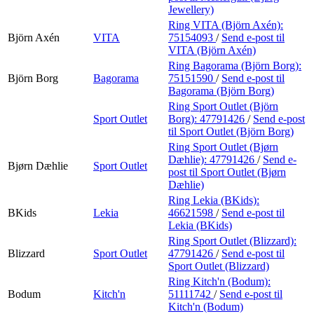
Jewellery)
Ring VITA (Björn Axén):
Björn Axén
VITA
75154093
/
Send e-post
til
VITA (Björn Axén)
Ring Bagorama (Björn Borg):
Björn Borg
Bagorama
75151590
/
Send e-post
til
Bagorama (Björn Borg)
Ring Sport Outlet (Björn
Sport Outlet
Borg):
47791426
/
Send e-post
til Sport Outlet (Björn Borg)
Ring Sport Outlet (Bjørn
Dæhlie):
47791426
/
Send e-
Bjørn Dæhlie
Sport Outlet
post
til Sport Outlet (Bjørn
Dæhlie)
Ring Lekia (BKids):
BKids
Lekia
46621598
/
Send e-post
til
Lekia (BKids)
Ring Sport Outlet (Blizzard):
Blizzard
Sport Outlet
47791426
/
Send e-post
til
Sport Outlet (Blizzard)
Ring Kitch'n (Bodum):
Bodum
Kitch'n
51111742
/
Send e-post
til
Kitch'n (Bodum)