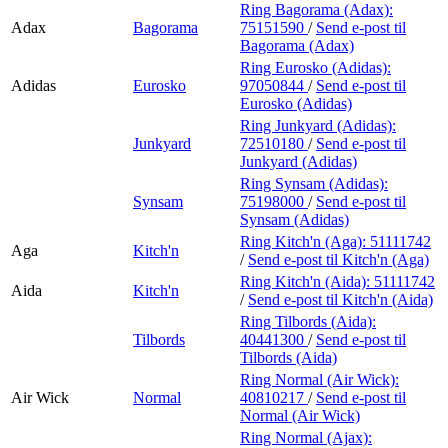
Ring Bagorama (Adax):
Adax
Bagorama
75151590
/
Send e-post
til
Bagorama (Adax)
Ring Eurosko (Adidas):
Adidas
Eurosko
97050844
/
Send e-post
til
Eurosko (Adidas)
Ring Junkyard (Adidas):
Junkyard
72510180
/
Send e-post
til
Junkyard (Adidas)
Ring Synsam (Adidas):
Synsam
75198000
/
Send e-post
til
Synsam (Adidas)
Ring Kitch'n (Aga):
51111742
Aga
Kitch'n
/
Send e-post
til Kitch'n (Aga)
Ring Kitch'n (Aida):
51111742
Aida
Kitch'n
/
Send e-post
til Kitch'n (Aida)
Ring Tilbords (Aida):
Tilbords
40441300
/
Send e-post
til
Tilbords (Aida)
Ring Normal (Air Wick):
Air Wick
Normal
40810217
/
Send e-post
til
Normal (Air Wick)
Ring Normal (Ajax):