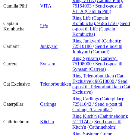
Ring VITA (Camilla Pihl):
Camilla Pihl
VITA
75154093
/
Send e-post
til
VITA (Camilla Pihl)
Ring Life (Captain
Captain
Kombucha):
95861756
/
Send
Life
Kombucha
e-post
til Life (Captain
Kombucha)
Ring Junkyard (Carhartt):
Carhartt
Junkyard
72510180
/
Send e-post
til
Junkyard (Carhartt)
Ring Synsam (Carrera):
Carrera
Synsam
75198000
/
Send e-post
til
Synsam (Carrera)
Ring Telenorbutikken (Cat
Exclusive):
90518000
/
Send
Cat Exclusive
Telenorbutikken
e-post
til Telenorbutikken (Cat
Exclusive)
Ring Carlings (Caterpillar):
Caterpillar
Carlings
72511042
/
Send e-post
til
Carlings (Caterpillar)
Ring Kitch'n (Cathrineholm):
Cathrineholm
Kitch'n
51111742
/
Send e-post
til
Kitch'n (Cathrineholm)
Ring Søstrene Grene