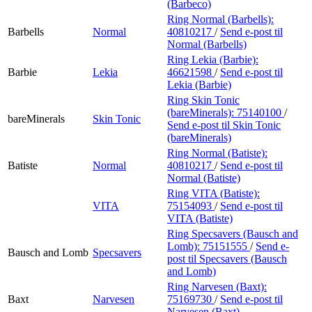
(Barbeco)
Ring Normal (Barbells):
Barbells
Normal
40810217
/
Send e-post
til
Normal (Barbells)
Ring Lekia (Barbie):
Barbie
Lekia
46621598
/
Send e-post
til
Lekia (Barbie)
Ring Skin Tonic
(bareMinerals):
75140100
/
bareMinerals
Skin Tonic
Send e-post
til Skin Tonic
(bareMinerals)
Ring Normal (Batiste):
Batiste
Normal
40810217
/
Send e-post
til
Normal (Batiste)
Ring VITA (Batiste):
VITA
75154093
/
Send e-post
til
VITA (Batiste)
Ring Specsavers (Bausch and
Lomb):
75151555
/
Send e-
Bausch and Lomb
Specsavers
post
til Specsavers (Bausch
and Lomb)
Ring Narvesen (Baxt):
Baxt
Narvesen
75169730
/
Send e-post
til
Narvesen (Baxt)