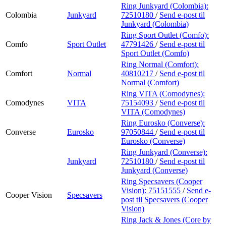
Ring Junkyard (Colombia):
Colombia
Junkyard
72510180
/
Send e-post
til
Junkyard (Colombia)
Ring Sport Outlet (Comfo):
Comfo
Sport Outlet
47791426
/
Send e-post
til
Sport Outlet (Comfo)
Ring Normal (Comfort):
Comfort
Normal
40810217
/
Send e-post
til
Normal (Comfort)
Ring VITA (Comodynes):
Comodynes
VITA
75154093
/
Send e-post
til
VITA (Comodynes)
Ring Eurosko (Converse):
Converse
Eurosko
97050844
/
Send e-post
til
Eurosko (Converse)
Ring Junkyard (Converse):
Junkyard
72510180
/
Send e-post
til
Junkyard (Converse)
Ring Specsavers (Cooper
Vision):
75151555
/
Send e-
Cooper Vision
Specsavers
post
til Specsavers (Cooper
Vision)
Ring Jack & Jones (Core by