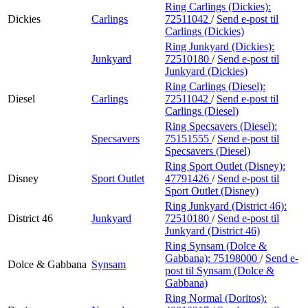
Ring Carlings (Dickies):
Dickies
Carlings
72511042
/
Send e-post
til
Carlings (Dickies)
Ring Junkyard (Dickies):
Junkyard
72510180
/
Send e-post
til
Junkyard (Dickies)
Ring Carlings (Diesel):
Diesel
Carlings
72511042
/
Send e-post
til
Carlings (Diesel)
Ring Specsavers (Diesel):
Specsavers
75151555
/
Send e-post
til
Specsavers (Diesel)
Ring Sport Outlet (Disney):
Disney
Sport Outlet
47791426
/
Send e-post
til
Sport Outlet (Disney)
Ring Junkyard (District 46):
District 46
Junkyard
72510180
/
Send e-post
til
Junkyard (District 46)
Ring Synsam (Dolce &
Gabbana):
75198000
/
Send e-
Dolce & Gabbana
Synsam
post
til Synsam (Dolce &
Gabbana)
Ring Normal (Doritos):