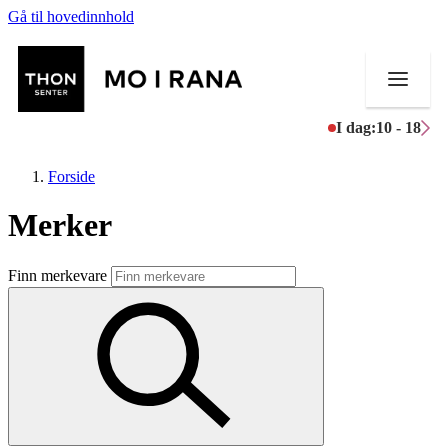
Gå til hovedinnhold
I dag:
10 - 18
Forside
Merker
Butikker
Finn merkevare
Mat og drikke
Aktiviteter
Tilbud
Merker