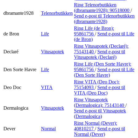
Ring Telenorbutikken
(dbramante1928):
90518000
/
dbramante1928
Telenorbutikken
Send e-post
til Telenorbutikken
(dbramante1928)
Ring Life (de Bron):
de Bron
Life
95861756
/
Send e-post
til Life
(de Bron)
Ring Vitusapotek (Declaré):
Declaré
Vitusapotek
75143140
/
Send e-post
til
Vitusapotek (Declaré)
Ring Life (Den Sorte Havre):
Den Sorte Havre
Life
95861756
/
Send e-post
til Life
(Den Sorte Havre)
Ring VITA (Deo Doc):
Deo Doc
VITA
75154093
/
Send e-post
til
VITA (Deo Doc)
Ring Vitusapotek
(Dermalogica):
75143140
/
Dermalogica
Vitusapotek
Send e-post
til Vitusapotek
(Dermalogica)
Ring Normal (Dever):
Dever
Normal
40810217
/
Send e-post
til
Normal (Dever)