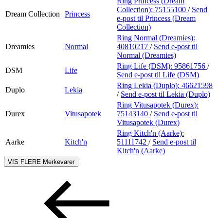
Ring Princess (Dream
Collection):
75155100
/
Send
Dream Collection
Princess
e-post
til Princess (Dream
Collection)
Ring Normal (Dreamies):
Dreamies
Normal
40810217
/
Send e-post
til
Normal (Dreamies)
Ring Life (DSM):
95861756
/
DSM
Life
Send e-post
til Life (DSM)
Ring Lekia (Duplo):
46621598
Duplo
Lekia
/
Send e-post
til Lekia (Duplo)
Ring Vitusapotek (Durex):
Durex
Vitusapotek
75143140
/
Send e-post
til
Vitusapotek (Durex)
Ring Kitch'n (Aarke):
Aarke
Kitch'n
51111742
/
Send e-post
til
Kitch'n (Aarke)
VIS FLERE
Merkevarer