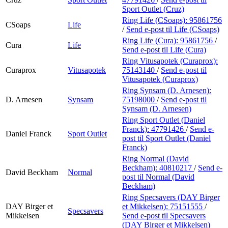
Sport Outlet (Cruz)
Ring Life (CSoaps):
95861756
CSoaps
Life
/
Send e-post
til Life (CSoaps)
Ring Life (Cura):
95861756
/
Cura
Life
Send e-post
til Life (Cura)
Ring Vitusapotek (Curaprox):
Curaprox
Vitusapotek
75143140
/
Send e-post
til
Vitusapotek (Curaprox)
Ring Synsam (D. Arnesen):
D. Arnesen
Synsam
75198000
/
Send e-post
til
Synsam (D. Arnesen)
Ring Sport Outlet (Daniel
Franck):
47791426
/
Send e-
Daniel Franck
Sport Outlet
post
til Sport Outlet (Daniel
Franck)
Ring Normal (David
Beckham):
40810217
/
Send e-
David Beckham
Normal
post
til Normal (David
Beckham)
Ring Specsavers (DAY Birger
DAY Birger et
et Mikkelsen):
75151555
/
Specsavers
Mikkelsen
Send e-post
til Specsavers
(DAY Birger et Mikkelsen)