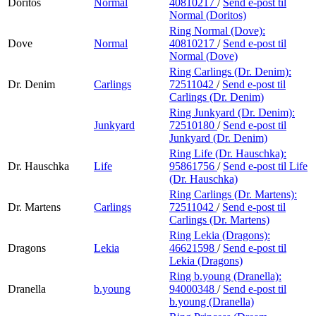
Doritos
Normal
40810217
/
Send e-post
til
Normal (Doritos)
Ring Normal (Dove):
Dove
Normal
40810217
/
Send e-post
til
Normal (Dove)
Ring Carlings (Dr. Denim):
Dr. Denim
Carlings
72511042
/
Send e-post
til
Carlings (Dr. Denim)
Ring Junkyard (Dr. Denim):
Junkyard
72510180
/
Send e-post
til
Junkyard (Dr. Denim)
Ring Life (Dr. Hauschka):
Dr. Hauschka
Life
95861756
/
Send e-post
til Life
(Dr. Hauschka)
Ring Carlings (Dr. Martens):
Dr. Martens
Carlings
72511042
/
Send e-post
til
Carlings (Dr. Martens)
Ring Lekia (Dragons):
Dragons
Lekia
46621598
/
Send e-post
til
Lekia (Dragons)
Ring b.young (Dranella):
Dranella
b.young
94000348
/
Send e-post
til
b.young (Dranella)