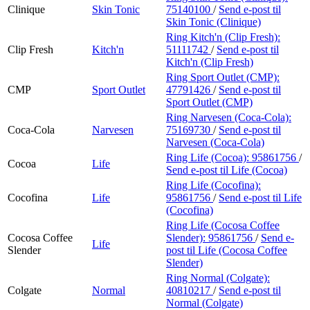
Clinique
Skin Tonic
75140100
/
Send e-post
til
Skin Tonic (Clinique)
Ring Kitch'n (Clip Fresh):
Clip Fresh
Kitch'n
51111742
/
Send e-post
til
Kitch'n (Clip Fresh)
Ring Sport Outlet (CMP):
CMP
Sport Outlet
47791426
/
Send e-post
til
Sport Outlet (CMP)
Ring Narvesen (Coca-Cola):
Coca-Cola
Narvesen
75169730
/
Send e-post
til
Narvesen (Coca-Cola)
Ring Life (Cocoa):
95861756
/
Cocoa
Life
Send e-post
til Life (Cocoa)
Ring Life (Cocofina):
Cocofina
Life
95861756
/
Send e-post
til Life
(Cocofina)
Ring Life (Cocosa Coffee
Cocosa Coffee
Slender):
95861756
/
Send e-
Life
Slender
post
til Life (Cocosa Coffee
Slender)
Ring Normal (Colgate):
Colgate
Normal
40810217
/
Send e-post
til
Normal (Colgate)