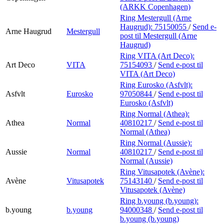
(ARKK Copenhagen)
Ring Mestergull (Arne
Haugrud):
75150055
/
Send e-
Arne Haugrud
Mestergull
post
til Mestergull (Arne
Haugrud)
Ring VITA (Art Deco):
Art Deco
VITA
75154093
/
Send e-post
til
VITA (Art Deco)
Ring Eurosko (Asfvlt):
Asfvlt
Eurosko
97050844
/
Send e-post
til
Eurosko (Asfvlt)
Ring Normal (Athea):
Athea
Normal
40810217
/
Send e-post
til
Normal (Athea)
Ring Normal (Aussie):
Aussie
Normal
40810217
/
Send e-post
til
Normal (Aussie)
Ring Vitusapotek (Avène):
Avène
Vitusapotek
75143140
/
Send e-post
til
Vitusapotek (Avène)
Ring b.young (b.young):
b.young
b.young
94000348
/
Send e-post
til
b.young (b.young)