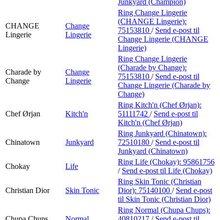
Junkyard (Champion)
Ring Change Lingerie
(CHANGE Lingerie):
CHANGE
Change
75153810
/
Send e-post
til
Lingerie
Lingerie
Change Lingerie (CHANGE
Lingerie)
Ring Change Lingerie
(Charade by Change):
Charade by
Change
75153810
/
Send e-post
til
Change
Lingerie
Change Lingerie (Charade by
Change)
Ring Kitch'n (Chef Ørjan):
Chef Ørjan
Kitch'n
51111742
/
Send e-post
til
Kitch'n (Chef Ørjan)
Ring Junkyard (Chinatown):
Chinatown
Junkyard
72510180
/
Send e-post
til
Junkyard (Chinatown)
Ring Life (Chokay):
95861756
Chokay
Life
/
Send e-post
til Life (Chokay)
Ring Skin Tonic (Christian
Christian Dior
Skin Tonic
Dior):
75140100
/
Send e-post
til Skin Tonic (Christian Dior)
Ring Normal (Chupa Chups):
Chupa Chups
Normal
40810217
/
Send e-post
til