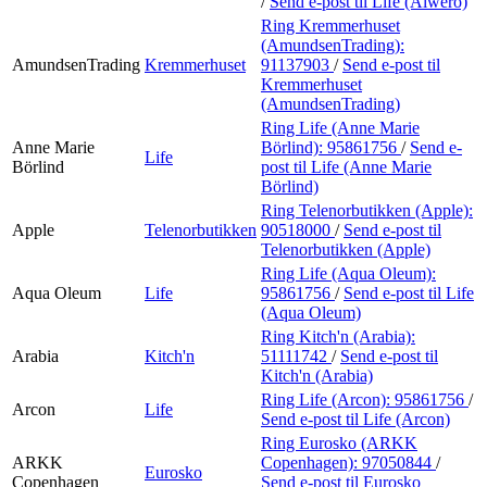
/
Send e-post
til Life (Alwero)
Ring Kremmerhuset
(AmundsenTrading):
AmundsenTrading
Kremmerhuset
91137903
/
Send e-post
til
Kremmerhuset
(AmundsenTrading)
Ring Life (Anne Marie
Anne Marie
Börlind):
95861756
/
Send e-
Life
Börlind
post
til Life (Anne Marie
Börlind)
Ring Telenorbutikken (Apple):
Apple
Telenorbutikken
90518000
/
Send e-post
til
Telenorbutikken (Apple)
Ring Life (Aqua Oleum):
Aqua Oleum
Life
95861756
/
Send e-post
til Life
(Aqua Oleum)
Ring Kitch'n (Arabia):
Arabia
Kitch'n
51111742
/
Send e-post
til
Kitch'n (Arabia)
Ring Life (Arcon):
95861756
/
Arcon
Life
Send e-post
til Life (Arcon)
Ring Eurosko (ARKK
ARKK
Copenhagen):
97050844
/
Eurosko
Copenhagen
Send e-post
til Eurosko