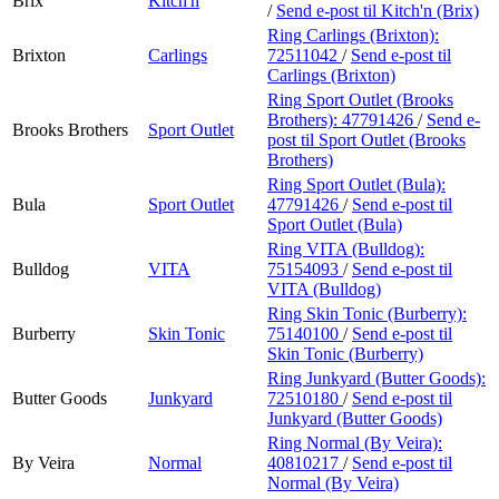
Brix
Kitch'n
/
Send e-post
til Kitch'n (Brix)
Ring Carlings (Brixton):
Brixton
Carlings
72511042
/
Send e-post
til
Carlings (Brixton)
Ring Sport Outlet (Brooks
Brothers):
47791426
/
Send e-
Brooks Brothers
Sport Outlet
post
til Sport Outlet (Brooks
Brothers)
Ring Sport Outlet (Bula):
Bula
Sport Outlet
47791426
/
Send e-post
til
Sport Outlet (Bula)
Ring VITA (Bulldog):
Bulldog
VITA
75154093
/
Send e-post
til
VITA (Bulldog)
Ring Skin Tonic (Burberry):
Burberry
Skin Tonic
75140100
/
Send e-post
til
Skin Tonic (Burberry)
Ring Junkyard (Butter Goods):
Butter Goods
Junkyard
72510180
/
Send e-post
til
Junkyard (Butter Goods)
Ring Normal (By Veira):
By Veira
Normal
40810217
/
Send e-post
til
Normal (By Veira)