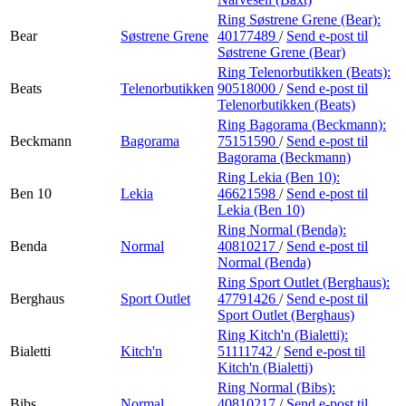
Ring Søstrene Grene (Bear):
Bear
Søstrene Grene
40177489
/
Send e-post
til
Søstrene Grene (Bear)
Ring Telenorbutikken (Beats):
Beats
Telenorbutikken
90518000
/
Send e-post
til
Telenorbutikken (Beats)
Ring Bagorama (Beckmann):
Beckmann
Bagorama
75151590
/
Send e-post
til
Bagorama (Beckmann)
Ring Lekia (Ben 10):
Ben 10
Lekia
46621598
/
Send e-post
til
Lekia (Ben 10)
Ring Normal (Benda):
Benda
Normal
40810217
/
Send e-post
til
Normal (Benda)
Ring Sport Outlet (Berghaus):
Berghaus
Sport Outlet
47791426
/
Send e-post
til
Sport Outlet (Berghaus)
Ring Kitch'n (Bialetti):
Bialetti
Kitch'n
51111742
/
Send e-post
til
Kitch'n (Bialetti)
Ring Normal (Bibs):
Bibs
Normal
40810217
/
Send e-post
til