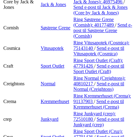
Core by Jack &
Jack & Jones):
46975496
/
Jack & Jones
Jones
Send e-post
til Jack & Jones
(Core by Jack & Jones)
Ring Søstrene Grene
(Cornish):
40177489
/
Send e-
Cornish
Søstrene Grene
post
til Søstrene Grene
(Cornish)
Ring Vitusapotek (Cosmica):
Cosmica
Vitusapotek
75143140
/
Send e-post
til
Vitusapotek (Cosmica)
Ring Sport Outlet (Craft):
Craft
Sport Outlet
47791426
/
Send e-post
til
Sport Outlet (Craft)
Ring Normal (Creightons):
Creightons
Normal
40810217
/
Send e-post
til
Normal (Creightons)
Ring Kremmerhuset (Crema):
Crema
Kremmerhuset
91137903
/
Send e-post
til
Kremmerhuset (Crema)
Ring Junkyard (crep):
crep
Junkyard
72510180
/
Send e-post
til
Junkyard (crep)
Ring Sport Outlet (Cruz):
Cruz
Sport Outlet
47791426
/
Send e-post
til