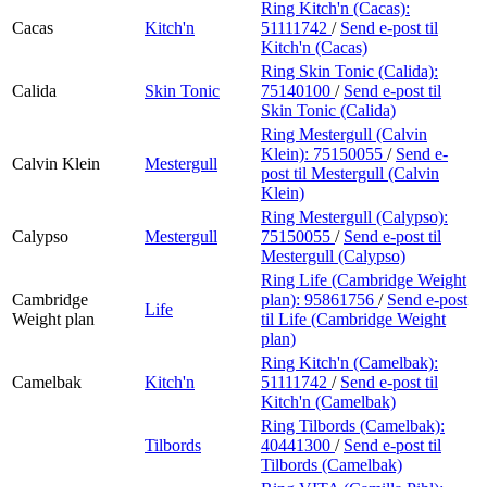
Ring Kitch'n (Cacas):
Cacas
Kitch'n
51111742
/
Send e-post
til
Kitch'n (Cacas)
Ring Skin Tonic (Calida):
Calida
Skin Tonic
75140100
/
Send e-post
til
Skin Tonic (Calida)
Ring Mestergull (Calvin
Klein):
75150055
/
Send e-
Calvin Klein
Mestergull
post
til Mestergull (Calvin
Klein)
Ring Mestergull (Calypso):
Calypso
Mestergull
75150055
/
Send e-post
til
Mestergull (Calypso)
Ring Life (Cambridge Weight
Cambridge
plan):
95861756
/
Send e-post
Life
Weight plan
til Life (Cambridge Weight
plan)
Ring Kitch'n (Camelbak):
Camelbak
Kitch'n
51111742
/
Send e-post
til
Kitch'n (Camelbak)
Ring Tilbords (Camelbak):
Tilbords
40441300
/
Send e-post
til
Tilbords (Camelbak)