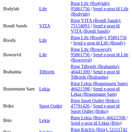
Ring Life (Bodylab):
Bodylab
Life
95861756
/
Send e-post
til Life
(Bodylab)
Ring VITA (Bondi Sands):
Bondi Sands
VITA
75154093
/
Send e-post
til
VITA (Bondi Sands)
Ring Life (Boody):
95861756
Boody
Life
/
Send e-post
til Life (Boody)
Ring Life (Boweevil):
Boweevil
Life
95861756
/
Send e-post
til Life
(Boweevil)
Ring Tilbords (Brabantia):
Brabantia
Tilbords
40441300
/
Send e-post
til
Tilbords (Brabantia)
Ring Lekia (Brannmann Sam):
Brannmann Sam
Lekia
46621598
/
Send e-post
til
Lekia (Brannmann Sam)
Ring Sport Outlet (Briko):
Briko
Sport Outlet
47791426
/
Send e-post
til
Sport Outlet (Briko)
Ring Lekia (Brio):
46621598
/
Brio
Lekia
Send e-post
til Lekia (Brio)
Ring Kitch'n (Brix):
51111742