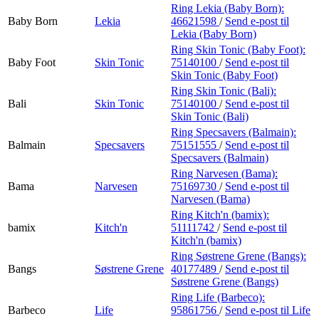
Ring Lekia (Baby Born):
Baby Born
Lekia
46621598
/
Send e-post
til
Lekia (Baby Born)
Ring Skin Tonic (Baby Foot):
Baby Foot
Skin Tonic
75140100
/
Send e-post
til
Skin Tonic (Baby Foot)
Ring Skin Tonic (Bali):
Bali
Skin Tonic
75140100
/
Send e-post
til
Skin Tonic (Bali)
Ring Specsavers (Balmain):
Balmain
Specsavers
75151555
/
Send e-post
til
Specsavers (Balmain)
Ring Narvesen (Bama):
Bama
Narvesen
75169730
/
Send e-post
til
Narvesen (Bama)
Ring Kitch'n (bamix):
bamix
Kitch'n
51111742
/
Send e-post
til
Kitch'n (bamix)
Ring Søstrene Grene (Bangs):
Bangs
Søstrene Grene
40177489
/
Send e-post
til
Søstrene Grene (Bangs)
Ring Life (Barbeco):
Barbeco
Life
95861756
/
Send e-post
til Life