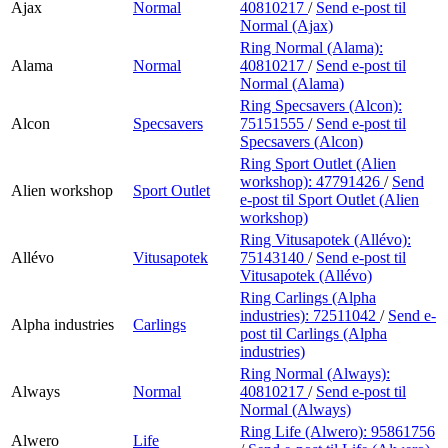
Ajax
Normal
40810217
/
Send e-post
til
Normal (Ajax)
Ring Normal (Alama):
Alama
Normal
40810217
/
Send e-post
til
Normal (Alama)
Ring Specsavers (Alcon):
Alcon
Specsavers
75151555
/
Send e-post
til
Specsavers (Alcon)
Ring Sport Outlet (Alien
workshop):
47791426
/
Send
Alien workshop
Sport Outlet
e-post
til Sport Outlet (Alien
workshop)
Ring Vitusapotek (Allévo):
Allévo
Vitusapotek
75143140
/
Send e-post
til
Vitusapotek (Allévo)
Ring Carlings (Alpha
industries):
72511042
/
Send e-
Alpha industries
Carlings
post
til Carlings (Alpha
industries)
Ring Normal (Always):
Always
Normal
40810217
/
Send e-post
til
Normal (Always)
Ring Life (Alwero):
95861756
Alwero
Life