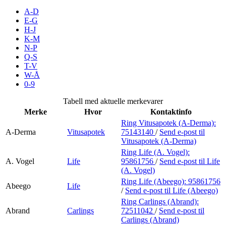
Inspirasjon
A-D
E-G
H-J
K-M
N-P
Søk
Q-S
T-V
W-Å
0-9
Åpningstider
Tabell med aktuelle merkevarer
Merke
Hvor
Kontaktinfo
Praktisk informasjon
Ring Vitusapotek (A-Derma):
A-Derma
Vitusapotek
75143140
/
Send e-post
til
Ledige stillinger
Vitusapotek (A-Derma)
Magasin
Ring Life (A. Vogel):
A. Vogel
Life
95861756
/
Send e-post
til Life
(A. Vogel)
Gavekort
Ring Life (Abeego):
95861756
Abeego
Life
Finn frem
/
Send e-post
til Life (Abeego)
Ring Carlings (Abrand):
Abrand
Carlings
72511042
/
Send e-post
til
Carlings (Abrand)