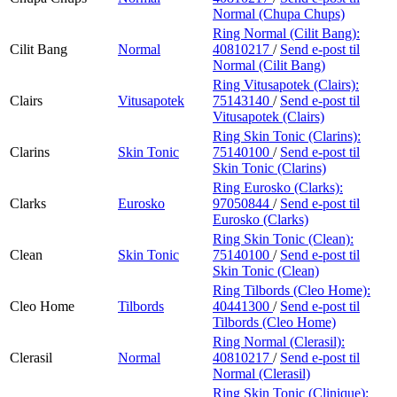
Normal (Chupa Chups)
Ring Normal (Cilit Bang):
Cilit Bang
Normal
40810217
/
Send e-post
til
Normal (Cilit Bang)
Ring Vitusapotek (Clairs):
Clairs
Vitusapotek
75143140
/
Send e-post
til
Vitusapotek (Clairs)
Ring Skin Tonic (Clarins):
Clarins
Skin Tonic
75140100
/
Send e-post
til
Skin Tonic (Clarins)
Ring Eurosko (Clarks):
Clarks
Eurosko
97050844
/
Send e-post
til
Eurosko (Clarks)
Ring Skin Tonic (Clean):
Clean
Skin Tonic
75140100
/
Send e-post
til
Skin Tonic (Clean)
Ring Tilbords (Cleo Home):
Cleo Home
Tilbords
40441300
/
Send e-post
til
Tilbords (Cleo Home)
Ring Normal (Clerasil):
Clerasil
Normal
40810217
/
Send e-post
til
Normal (Clerasil)
Ring Skin Tonic (Clinique):