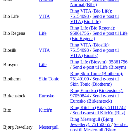
Normal (Bibs)
Ring VITA (Bio Life):
Bio Life
VITA
75154093
/
Send e-post
til
VITA (Bio Life)
Ring Life (Bio Regena):
Bio Regena
Life
95861756
/
Send e-post
til Life
(Bio Regena)
Ring VITA (Biosilk):
Biosilk
VITA
75154093
/
Send e-post
til
VITA (Biosilk)
Ring Life (Biosym):
95861756
Biosym
Life
/
Send e-post
til Life (Biosym)
Ring Skin Tonic (Biotherm):
Biotherm
Skin Tonic
75140100
/
Send e-post
til
Skin Tonic (Biotherm)
Ring Eurosko (Birkenstock):
Birkenstock
Eurosko
97050844
/
Send e-post
til
Eurosko (Birkenstock)
Ring Kitch'n (Bitz):
51111742
Bitz
Kitch'n
/
Send e-post
til Kitch'n (Bitz)
Ring Mestergull (Bjørg
Jewellery):
75150055
/
Send e-
Bjørg Jewellery
Mestergull
post
til Mestergull (Bjørg