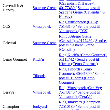
(Cavendish & Harvey):
Cavendish &
Søstrene Grene
40177489
/
Send e-post
til
Harvey
Søstrene Grene (Cavendish &
Harvey)
Ring Vitusapotek (CCS):
CCS
Vitusapotek
75143140
/
Send e-post
til
Vitusapotek (CCS)
Ring Søstrene Grene
(Celestial):
40177489
/
Send e-
Celestial
Søstrene Grene
post
til Søstrene Grene
(Celestial)
Ring Kitch'n (Cemo Gourmet):
Cemo Gourmet
Kitch'n
51111742
/
Send e-post
til
Kitch'n (Cemo Gourmet)
Ring Tilbords (Cemo
Gourmet):
40441300
/
Send e-
Tilbords
post
til Tilbords (Cemo
Gourmet)
Ring Vitusapotek (CeraVe):
CeraVe
Vitusapotek
75143140
/
Send e-post
til
Vitusapotek (CeraVe)
Ring Junkyard (Champion):
Champion
Junkyard
72510180
/
Send e-post
til