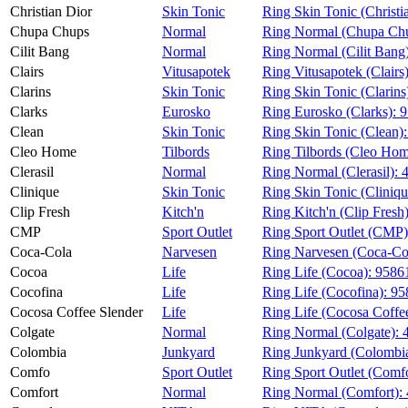
Christian Dior
Skin Tonic
Ring Skin Tonic (Christi
Chupa Chups
Normal
Ring Normal (Chupa Ch
Cilit Bang
Normal
Ring Normal (Cilit Bang
Clairs
Vitusapotek
Ring Vitusapotek (Clairs
Clarins
Skin Tonic
Ring Skin Tonic (Clarins
Clarks
Eurosko
Ring Eurosko (Clarks):
9
Clean
Skin Tonic
Ring Skin Tonic (Clean)
Cleo Home
Tilbords
Ring Tilbords (Cleo Ho
Clerasil
Normal
Ring Normal (Clerasil):
Clinique
Skin Tonic
Ring Skin Tonic (Cliniqu
Clip Fresh
Kitch'n
Ring Kitch'n (Clip Fresh
CMP
Sport Outlet
Ring Sport Outlet (CMP
Coca-Cola
Narvesen
Ring Narvesen (Coca-Co
Cocoa
Life
Ring Life (Cocoa):
9586
Cocofina
Life
Ring Life (Cocofina):
95
Cocosa Coffee Slender
Life
Ring Life (Cocosa Coffe
Colgate
Normal
Ring Normal (Colgate):
Colombia
Junkyard
Ring Junkyard (Colombi
Comfo
Sport Outlet
Ring Sport Outlet (Comf
Comfort
Normal
Ring Normal (Comfort):