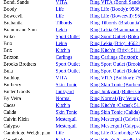
Bondi Sands
VITA
Ring VITA (Bondi Sand
Boody
Life
Ring Life (Boody):
9586
Boweevil
Life
Ring Life (Boweevil):
9
Brabantia
Tilbords
Ring Tilbords (Brabantia
Brannmann Sam
Lekia
Ring Lekia (Brannmann
Briko
Sport Outlet
Ring Sport Outlet (Briko
Brio
Lekia
Ring Lekia (Brio):
4662
Brix
Kitch'n
Ring Kitch'n (Brix):
511
Brixton
Carlings
Ring Carlings (Brixton):
Brooks Brothers
Sport Outlet
Ring Sport Outlet (Brook
Bula
Sport Outlet
Ring Sport Outlet (Bula)
Bulldog
VITA
Ring VITA (Bulldog):
7
Burberry
Skin Tonic
Ring Skin Tonic (Burber
Butter Goods
Junkyard
Ring Junkyard (Butter G
By Veira
Normal
Ring Normal (By Veira)
Cacas
Kitch'n
Ring Kitch'n (Cacas):
51
Calida
Skin Tonic
Ring Skin Tonic (Calida
Calvin Klein
Mestergull
Ring Mestergull (Calvin 
Calypso
Mestergull
Ring Mestergull (Calyps
Cambridge Weight plan
Life
Ring Life (Cambridge We
Camelbak
Kitch'n
Ring Kitch'n (Camelbak