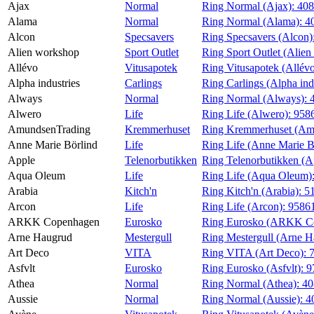
Ajax
Normal
Ring Normal (Ajax):
40
Magasin
Alama
Normal
Ring Normal (Alama):
4
Alcon
Specsavers
Ring Specsavers (Alcon)
Gavekort
Alien workshop
Sport Outlet
Ring Sport Outlet (Alie
Finn frem
Allévo
Vitusapotek
Ring Vitusapotek (Allév
Alpha industries
Carlings
Ring Carlings (Alpha ind
Always
Normal
Ring Normal (Always):
Alwero
Life
Ring Life (Alwero):
958
AmundsenTrading
Kremmerhuset
Ring Kremmerhuset (Am
Anne Marie Börlind
Life
Ring Life (Anne Marie B
Apple
Telenorbutikken
Ring Telenorbutikken (A
Aqua Oleum
Life
Ring Life (Aqua Oleum)
Arabia
Kitch'n
Ring Kitch'n (Arabia):
5
Arcon
Life
Ring Life (Arcon):
9586
ARKK Copenhagen
Eurosko
Ring Eurosko (ARKK C
Arne Haugrud
Mestergull
Ring Mestergull (Arne 
Art Deco
VITA
Ring VITA (Art Deco):
Asfvlt
Eurosko
Ring Eurosko (Asfvlt):
9
Athea
Normal
Ring Normal (Athea):
40
Aussie
Normal
Ring Normal (Aussie):
4