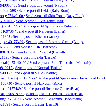
):
75143140
/
Send e-post
til Vitusapotek (Avène)
:
94000348
/
Send e-post
til b.young (b.young)
:
46621598
/
Send e-post
til Lekia (Baby Born)
oot):
75140100
/
Send e-post
til Skin Tonic (Baby Foot)
75140100
/
Send e-post
til Skin Tonic (Bali)
n):
75151555
/
Send e-post
til Specsavers (Balmain)
75169730
/
Send e-post
til Narvesen (Bama)
111742
/
Send e-post
til Kitch'n (bamix)
ngs):
40177489
/
Send e-post
til Søstrene Grene (Bangs)
861756
/
Send e-post
til Life (Barbeco)
40810217
/
Send e-post
til Normal (Barbells)
621598
/
Send e-post
til Lekia (Barbie)
nerals):
75140100
/
Send e-post
til Skin Tonic (bareMinerals)
0810217
/
Send e-post
til Normal (Batiste)
154093
/
Send e-post
til VITA (Batiste)
h and Lomb):
75151555
/
Send e-post
til Specsavers (Bausch and Lomb
5169730
/
Send e-post
til Narvesen (Baxt)
ar):
40177489
/
Send e-post
til Søstrene Grene (Bear)
eats):
90518000
/
Send e-post
til Telenorbutikken (Beats)
nn):
75151590
/
Send e-post
til Bagorama (Beckmann)
621598
/
Send e-post
til Lekia (Ben 10)