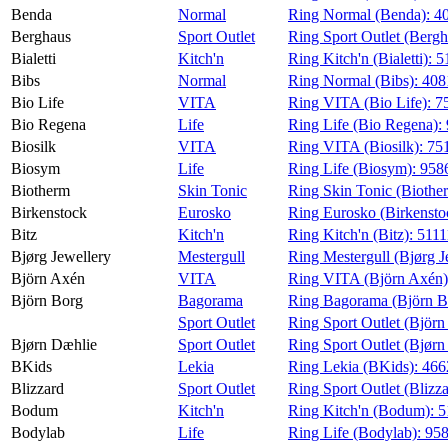
Benda
Normal
Ring Normal (Benda):
4
Berghaus
Sport Outlet
Ring Sport Outlet (Berg
Bialetti
Kitch'n
Ring Kitch'n (Bialetti):
5
Bibs
Normal
Ring Normal (Bibs):
408
Bio Life
VITA
Ring VITA (Bio Life):
7
Bio Regena
Life
Ring Life (Bio Regena):
Biosilk
VITA
Ring VITA (Biosilk):
75
Biosym
Life
Ring Life (Biosym):
958
Biotherm
Skin Tonic
Ring Skin Tonic (Biothe
Birkenstock
Eurosko
Ring Eurosko (Birkensto
Bitz
Kitch'n
Ring Kitch'n (Bitz):
511
Bjørg Jewellery
Mestergull
Ring Mestergull (Bjørg J
Björn Axén
VITA
Ring VITA (Björn Axén
Björn Borg
Bagorama
Ring Bagorama (Björn B
Sport Outlet
Ring Sport Outlet (Björn
Bjørn Dæhlie
Sport Outlet
Ring Sport Outlet (Bjørn
BKids
Lekia
Ring Lekia (BKids):
466
Blizzard
Sport Outlet
Ring Sport Outlet (Blizz
Bodum
Kitch'n
Ring Kitch'n (Bodum):
5
Bodylab
Life
Ring Life (Bodylab):
95