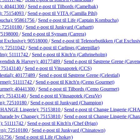
):
40441300
/
Send e-post
til Tilbords (Camelbak)
):
75154093
/
Send e-post
til VITA (Camilla Pihl)
bucha):
95861756
/
Send e-post
til Life (Captain Kombucha)
:
72510180
/
Send e-post
til Junkyard (Carhartt)
75198000
/
Send e-post
til Synsam (Carrera)
at Exclusive):
90518000
/
Send e-post
til Telenorbutikken (Cat Exclusi
r):
72511042
/
Send e-post
til Carlings (Caterpillar)
olm):
51111742
/
Send e-post
til Kitch'n (Cathrineholm)
avendish & Harvey):
40177489
/
Send e-post
til Søstrene Grene (Cave
:
75143140
/
Send e-post
til Vitusapotek (CCS)
estial):
40177489
/
Send e-post
til Søstrene Grene (Celestial)
rmet):
51111742
/
Send e-post
til Kitch'n (Cemo Gourmet)
urmet):
40441300
/
Send e-post
til Tilbords (Cemo Gourmet)
e):
75143140
/
Send e-post
til Vitusapotek (CeraVe)
n):
72510180
/
Send e-post
til Junkyard (Champion)
(CHANGE Lingerie):
75153810
/
Send e-post
til Change Lingerie (CH
Charade by Change):
75153810
/
Send e-post
til Change Lingerie (Cha
n):
51111742
/
Send e-post
til Kitch'n (Chef Ørjan)
wn):
72510180
/
Send e-post
til Junkyard (Chinatown)
61756
/
Send e-post
til Life (Chokay)