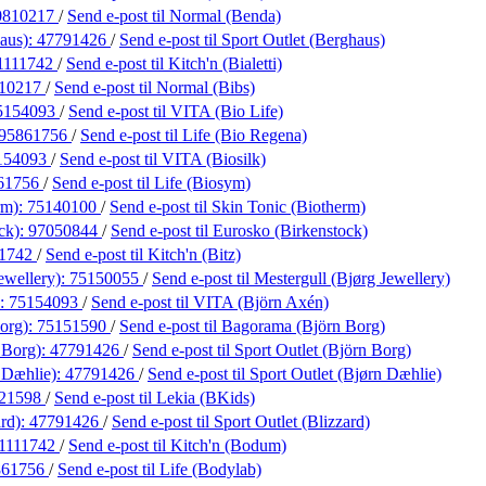
0810217
/
Send e-post
til Normal (Benda)
haus):
47791426
/
Send e-post
til Sport Outlet (Berghaus)
1111742
/
Send e-post
til Kitch'n (Bialetti)
10217
/
Send e-post
til Normal (Bibs)
5154093
/
Send e-post
til VITA (Bio Life)
95861756
/
Send e-post
til Life (Bio Regena)
154093
/
Send e-post
til VITA (Biosilk)
61756
/
Send e-post
til Life (Biosym)
rm):
75140100
/
Send e-post
til Skin Tonic (Biotherm)
ck):
97050844
/
Send e-post
til Eurosko (Birkenstock)
11742
/
Send e-post
til Kitch'n (Bitz)
ewellery):
75150055
/
Send e-post
til Mestergull (Bjørg Jewellery)
):
75154093
/
Send e-post
til VITA (Björn Axén)
org):
75151590
/
Send e-post
til Bagorama (Björn Borg)
 Borg):
47791426
/
Send e-post
til Sport Outlet (Björn Borg)
 Dæhlie):
47791426
/
Send e-post
til Sport Outlet (Bjørn Dæhlie)
21598
/
Send e-post
til Lekia (BKids)
ard):
47791426
/
Send e-post
til Sport Outlet (Blizzard)
1111742
/
Send e-post
til Kitch'n (Bodum)
861756
/
Send e-post
til Life (Bodylab)