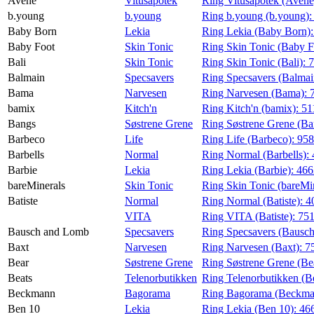
Avène
Vitusapotek
Ring Vitusapotek (Avène
b.young
b.young
Ring b.young (b.young)
Baby Born
Lekia
Ring Lekia (Baby Born)
Baby Foot
Skin Tonic
Ring Skin Tonic (Baby F
Bali
Skin Tonic
Ring Skin Tonic (Bali):
Balmain
Specsavers
Ring Specsavers (Balmai
Bama
Narvesen
Ring Narvesen (Bama):
bamix
Kitch'n
Ring Kitch'n (bamix):
51
Bangs
Søstrene Grene
Ring Søstrene Grene (Ba
Barbeco
Life
Ring Life (Barbeco):
95
Barbells
Normal
Ring Normal (Barbells):
Barbie
Lekia
Ring Lekia (Barbie):
46
bareMinerals
Skin Tonic
Ring Skin Tonic (bareMi
Batiste
Normal
Ring Normal (Batiste):
4
VITA
Ring VITA (Batiste):
75
Bausch and Lomb
Specsavers
Ring Specsavers (Bausc
Baxt
Narvesen
Ring Narvesen (Baxt):
7
Bear
Søstrene Grene
Ring Søstrene Grene (Be
Beats
Telenorbutikken
Ring Telenorbutikken (B
Beckmann
Bagorama
Ring Bagorama (Beckma
Ben 10
Lekia
Ring Lekia (Ben 10):
46