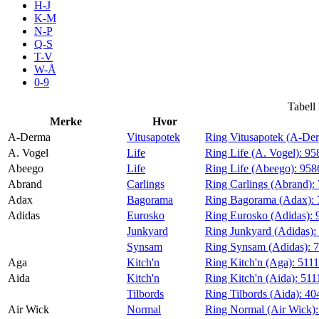
H-J
Tilbud
K-M
N-P
Q-S
T-V
Merker
W-Å
0-9
Inspirasjon
Tabell
Merke
Hvor
A-Derma
Vitusapotek
Ring Vitusapotek (A-De
A. Vogel
Life
Ring Life (A. Vogel):
95
Abeego
Life
Ring Life (Abeego):
958
Søk
Abrand
Carlings
Ring Carlings (Abrand):
Adax
Bagorama
Ring Bagorama (Adax):
Adidas
Eurosko
Ring Eurosko (Adidas):
Junkyard
Ring Junkyard (Adidas):
Synsam
Ring Synsam (Adidas):
Åpningstider
Aga
Kitch'n
Ring Kitch'n (Aga):
511
Aida
Kitch'n
Ring Kitch'n (Aida):
511
Praktisk informasjon
Tilbords
Ring Tilbords (Aida):
40
Ledige stillinger
Air Wick
Normal
Ring Normal (Air Wick)