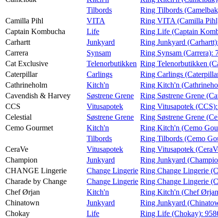
Tilbords
Ring Tilbords (Camelbak
Camilla Pihl
VITA
Ring VITA (Camilla Pihl
Captain Kombucha
Life
Ring Life (Captain Kom
Carhartt
Junkyard
Ring Junkyard (Carhartt)
Carrera
Synsam
Ring Synsam (Carrera):
Cat Exclusive
Telenorbutikken
Ring Telenorbutikken (C
Caterpillar
Carlings
Ring Carlings (Caterpilla
Cathrineholm
Kitch'n
Ring Kitch'n (Cathrineh
Cavendish & Harvey
Søstrene Grene
Ring Søstrene Grene (C
CCS
Vitusapotek
Ring Vitusapotek (CCS)
Celestial
Søstrene Grene
Ring Søstrene Grene (Cel
Cemo Gourmet
Kitch'n
Ring Kitch'n (Cemo Gou
Tilbords
Ring Tilbords (Cemo Go
CeraVe
Vitusapotek
Ring Vitusapotek (CeraV
Champion
Junkyard
Ring Junkyard (Champio
CHANGE Lingerie
Change Lingerie
Ring Change Lingerie 
Charade by Change
Change Lingerie
Ring Change Lingerie (
Chef Ørjan
Kitch'n
Ring Kitch'n (Chef Ørja
Chinatown
Junkyard
Ring Junkyard (Chinato
Chokay
Life
Ring Life (Chokay):
958