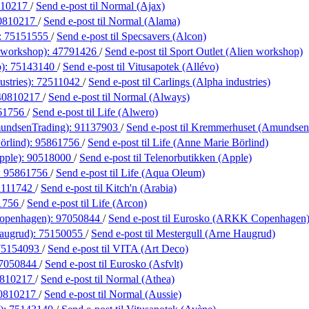
810217
/
Send e-post
til Normal (Ajax)
0810217
/
Send e-post
til Normal (Alama)
:
75151555
/
Send e-post
til Specsavers (Alcon)
n workshop):
47791426
/
Send e-post
til Sport Outlet (Alien workshop)
o):
75143140
/
Send e-post
til Vitusapotek (Allévo)
ustries):
72511042
/
Send e-post
til Carlings (Alpha industries)
40810217
/
Send e-post
til Normal (Always)
61756
/
Send e-post
til Life (Alwero)
undsenTrading):
91137903
/
Send e-post
til Kremmerhuset (Amundsen
örlind):
95861756
/
Send e-post
til Life (Anne Marie Börlind)
pple):
90518000
/
Send e-post
til Telenorbutikken (Apple)
:
95861756
/
Send e-post
til Life (Aqua Oleum)
1111742
/
Send e-post
til Kitch'n (Arabia)
1756
/
Send e-post
til Life (Arcon)
openhagen):
97050844
/
Send e-post
til Eurosko (ARKK Copenhagen
Haugrud):
75150055
/
Send e-post
til Mestergull (Arne Haugrud)
75154093
/
Send e-post
til VITA (Art Deco)
7050844
/
Send e-post
til Eurosko (Asfvlt)
810217
/
Send e-post
til Normal (Athea)
0810217
/
Send e-post
til Normal (Aussie)