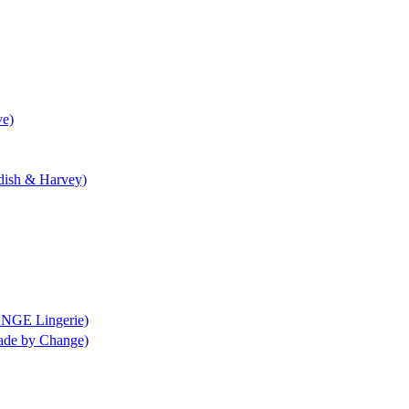
ve)
ndish & Harvey)
ANGE Lingerie)
rade by Change)