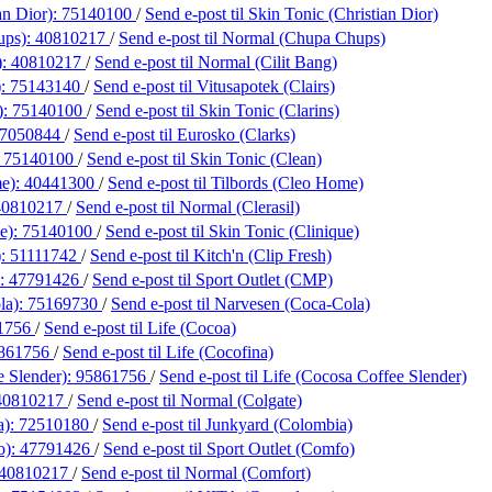
an Dior):
75140100
/
Send e-post
til Skin Tonic (Christian Dior)
ups):
40810217
/
Send e-post
til Normal (Chupa Chups)
):
40810217
/
Send e-post
til Normal (Cilit Bang)
):
75143140
/
Send e-post
til Vitusapotek (Clairs)
):
75140100
/
Send e-post
til Skin Tonic (Clarins)
7050844
/
Send e-post
til Eurosko (Clarks)
:
75140100
/
Send e-post
til Skin Tonic (Clean)
me):
40441300
/
Send e-post
til Tilbords (Cleo Home)
40810217
/
Send e-post
til Normal (Clerasil)
e):
75140100
/
Send e-post
til Skin Tonic (Clinique)
):
51111742
/
Send e-post
til Kitch'n (Clip Fresh)
):
47791426
/
Send e-post
til Sport Outlet (CMP)
la):
75169730
/
Send e-post
til Narvesen (Coca-Cola)
1756
/
Send e-post
til Life (Cocoa)
861756
/
Send e-post
til Life (Cocofina)
e Slender):
95861756
/
Send e-post
til Life (Cocosa Coffee Slender)
40810217
/
Send e-post
til Normal (Colgate)
a):
72510180
/
Send e-post
til Junkyard (Colombia)
o):
47791426
/
Send e-post
til Sport Outlet (Comfo)
40810217
/
Send e-post
til Normal (Comfort)