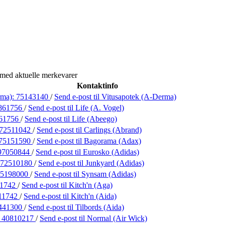
 med aktuelle merkevarer
Kontaktinfo
rma):
75143140
/
Send e-post
til Vitusapotek (A-Derma)
861756
/
Send e-post
til Life (A. Vogel)
61756
/
Send e-post
til Life (Abeego)
72511042
/
Send e-post
til Carlings (Abrand)
75151590
/
Send e-post
til Bagorama (Adax)
97050844
/
Send e-post
til Eurosko (Adidas)
72510180
/
Send e-post
til Junkyard (Adidas)
75198000
/
Send e-post
til Synsam (Adidas)
11742
/
Send e-post
til Kitch'n (Aga)
11742
/
Send e-post
til Kitch'n (Aida)
441300
/
Send e-post
til Tilbords (Aida)
:
40810217
/
Send e-post
til Normal (Air Wick)