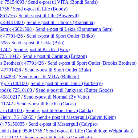
s):
75154093
/
Send e-post
til VITA (Bondi Sands)
1756
/
Send e-post
til Life (Boody)
5861756
/
Send e-post
til Life (Boweevil)
):
40441300
/
Send e-post
til Tilbords (Brabantia)
 Sam):
46621598
/
Send e-post
til Lekia (Brannmann Sam)
):
47791426
/
Send e-post
til Sport Outlet (Briko)
1598
/
Send e-post
til Lekia (Brio)
11742
/
Send e-post
til Kitch'n (Brix)
72511042
/
Send e-post
til Carlings (Brixton)
s Brothers):
47791426
/
Send e-post
til Sport Outlet (Brooks Brothers)
:
47791426
/
Send e-post
til Sport Outlet (Bula)
5154093
/
Send e-post
til VITA (Bulldog)
ry):
75140100
/
Send e-post
til Skin Tonic (Burberry)
oods):
72510180
/
Send e-post
til Junkyard (Butter Goods)
:
40810217
/
Send e-post
til Normal (By Veira)
111742
/
Send e-post
til Kitch'n (Cacas)
):
75140100
/
Send e-post
til Skin Tonic (Calida)
Klein):
75150055
/
Send e-post
til Mestergull (Calvin Klein)
o):
75150055
/
Send e-post
til Mestergull (Calypso)
ight plan):
95861756
/
Send e-post
til Life (Cambridge Weight plan)
):
51111742
/
Send e-post
til Kitch'n (Camelbak)