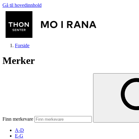
Gå til hovedinnhold
Forside
Merker
Butikker
Mat og drikke
Finn merkevare
Aktiviteter
A-D
E-G