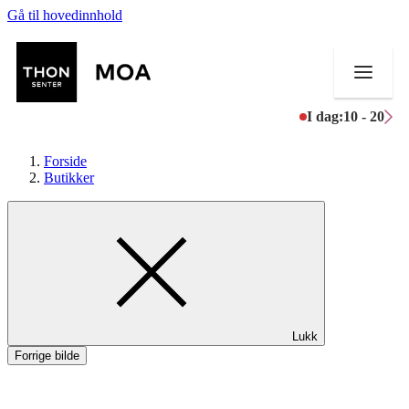
Gå til hovedinnhold
I dag:
10 - 20
Forside
Butikker
Butikker
Mat og drikke
Helse
Lukk
Aktiviteter
Forrige bilde
Tilbud