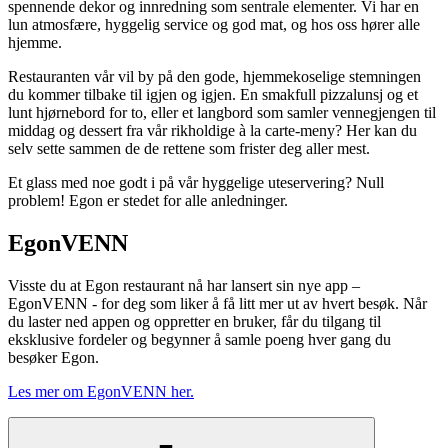
spennende dekor og innredning som sentrale elementer. Vi har en
lun atmosfære, hyggelig service og god mat, og hos oss hører alle
hjemme.
Restauranten vår vil by på den gode, hjemmekoselige stemningen
du kommer tilbake til igjen og igjen. En smakfull pizzalunsj og et
lunt hjørnebord for to, eller et langbord som samler vennegjengen til
middag og dessert fra vår rikholdige à la carte-meny? Her kan du
selv sette sammen de de rettene som frister deg aller mest.
Et glass med noe godt i på vår hyggelige uteservering? Null
problem! Egon er stedet for alle anledninger.
EgonVENN
Visste du at Egon restaurant nå har lansert sin nye app –
EgonVENN - for deg som liker å få litt mer ut av hvert besøk. Når
du laster ned appen og oppretter en bruker, får du tilgang til
eksklusive fordeler og begynner å samle poeng hver gang du
besøker Egon.
Les mer om EgonVENN her.