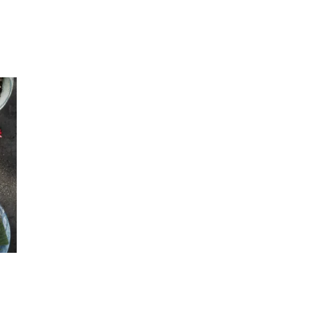
Inspirasjon
Søk
Åpningstider
Praktisk informasjon
Ledige stillinger
Magasin
Gavekort
Finn frem