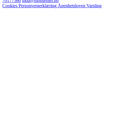
70177560
moa@thonsenter.no
Cookies
Personvernerklæring
Åpenhetsloven
Varsling