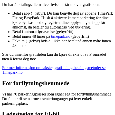
Du har 4 betalingsalternativer hvis du står ut over gratistiden:
Inspirasjon
Betal i app (+gebyr). Du kan benytte deg av appene TimePark
Fix og EasyPark. Husk å aktivere kameraparkering for dine
kjøretøy. Last ned og registrer dine opplysninger i app før
Søk
ankomst, da betaler du automatisk ved utkjøring.
Betal i automat før avreise (gebyrfritt)
Betal innen 48 timer på
timepark.no
(gebyrfritt)
Faktura (+gebyr) hvis du ikke har betalt på annen måte innen
48 timer.
Åpningstider
Står du innenfor gratistiden kan du kjøre direkte ut av P-området
Praktisk informasjon
uten å foreta deg noe.
For mer informasjon om takster, gratistid og betalingsmetoder se
Ledige stillinger
Timepark.no
Magasin
For forflytningshemmede
Gavekort
Vi har 70 parkeringsplasser som egner seg for forflytningshemmede.
Finn frem
Du finner disse nærmest senterinnganger på hver enkelt
parkeringsplass.
Ladestasjon for El-bil