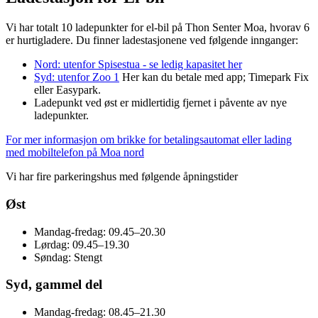
Vi har totalt 10 ladepunkter for el-bil på Thon Senter Moa, hvorav 6
er hurtigladere. Du finner ladestasjonene ved følgende innganger:
Nord: utenfor Spisestua - se ledig kapasitet her
Syd: utenfor Zoo 1
Her kan du betale med app; Timepark Fix
eller Easypark.
Ladepunkt ved øst er midlertidig fjernet i påvente av nye
ladepunkter.
For mer informasjon om brikke for betalingsautomat eller lading
med mobiltelefon på Moa nord
Vi har fire parkeringshus med følgende åpningstider
Øst
Mandag-fredag: 09.45–20.30
Lørdag: 09.45–19.30
Søndag: Stengt
Syd, gammel del
Mandag-fredag: 08.45–21.30