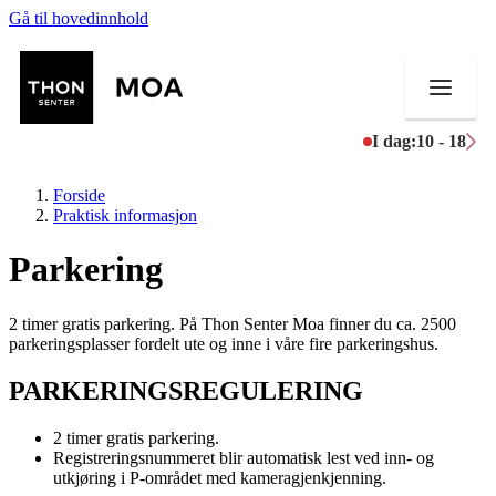
Gå til hovedinnhold
I dag:
10 - 18
Forside
Praktisk informasjon
Parkering
Butikker
2 timer gratis parkering. På Thon Senter Moa finner du ca. 2500
Mat og drikke
parkeringsplasser fordelt ute og inne i våre fire parkeringshus.
Helse
PARKERINGSREGULERING
Aktiviteter
2 timer gratis parkering.
Registreringsnummeret blir automatisk lest ved inn- og
Tilbud
utkjøring i P-området med kameragjenkjenning.