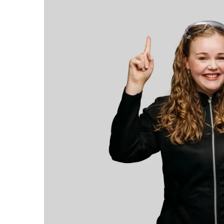
Helse
Aktiviteter
Tilbud
Inspirasjon
Søk
Åpningstider
Praktisk informasjon