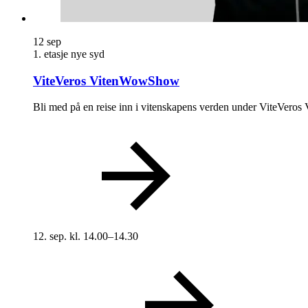
Ledige stillinger
12
sep
Magasin
1. etasje nye syd
Gavekort
ViteVeros VitenWowShow
Finn frem
Bli med på en reise inn i vitenskapens verden under ViteVer
12. sep. kl. 14.00–14.30