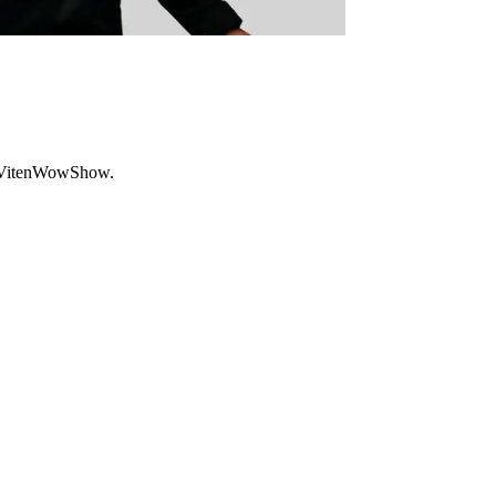
os VitenWowShow.