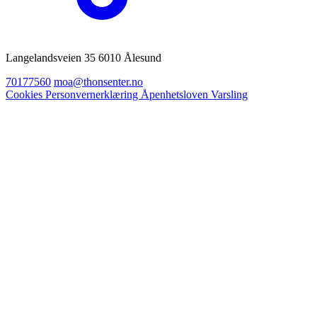
Langelandsveien 35 6010 Ålesund
70177560
moa@thonsenter.no
Cookies
Personvernerklæring
Åpenhetsloven
Varsling