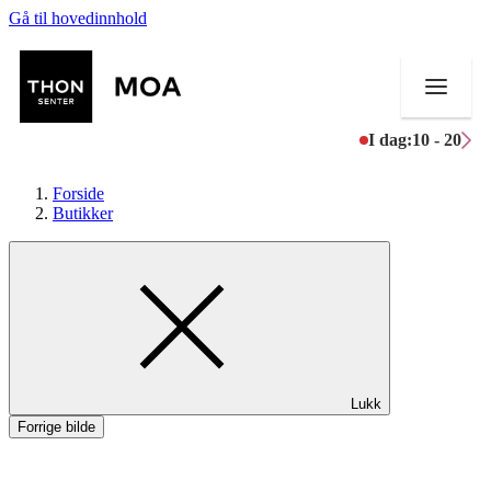
Gå til hovedinnhold
I dag:
10 - 20
Forside
Butikker
Butikker
Mat og drikke
Helse
Lukk
Aktiviteter
Forrige bilde
Tilbud