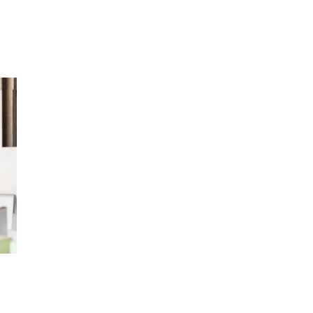
Inspirasjon
Søk
Åpningstider
Praktisk informasjon
Ledige stillinger
Magasin
Gavekort
Finn frem