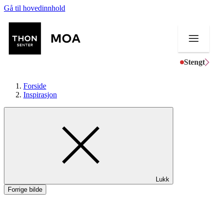
Gå til hovedinnhold
Stengt
Forside
Inspirasjon
Butikker
Mat og drikke
Helse
Lukk
Aktiviteter
Forrige bilde
Tilbud