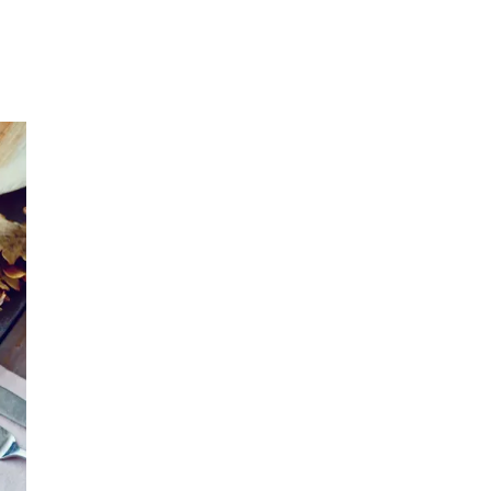
Inspirasjon
Søk
Åpningstider
Praktisk informasjon
Ledige stillinger
Magasin
Gavekort
Finn frem