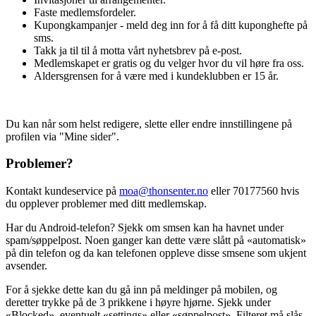
Faste medlemsfordeler.
Inspirasjon
Kupongkampanjer - meld deg inn for å få ditt kuponghefte på
sms.
Takk ja til til å motta vårt nyhetsbrev på e-post.
Medlemskapet er gratis og du velger hvor du vil høre fra oss.
Søk
Aldersgrensen for å være med i kundeklubben er 15 år.
Du kan når som helst redigere, slette eller endre innstillingene på
Åpningstider
profilen via "Mine sider".
Praktisk informasjon
Problemer?
Ledige stillinger
Kontakt kundeservice på
moa@thonsenter.no
eller
70177560
hvis
du opplever problemer med ditt medlemskap.
Magasin
Har du Android-telefon? Sjekk om smsen kan ha havnet under
Gavekort
spam/søppelpost. Noen ganger kan dette være slått på «automatisk»
på din telefon og da kan telefonen oppleve disse smsene som ukjent
Finn frem
avsender.
For å sjekke dette kan du gå inn på meldinger på mobilen, og
deretter trykke på de 3 prikkene i høyre hjørne. Sjekk under
«Blocked», eventuelt «settings» eller «søppelpost». Filteret må slås