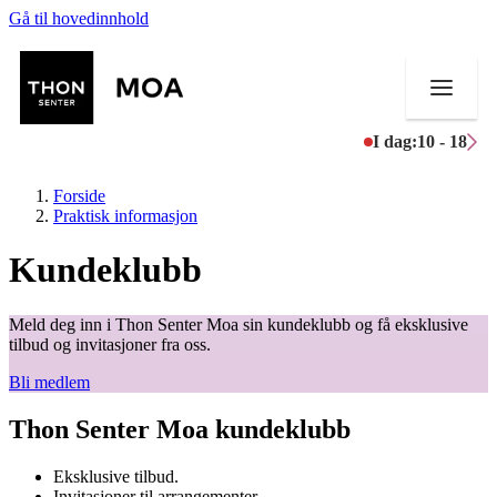
Gå til hovedinnhold
I dag:
10 - 18
Forside
Praktisk informasjon
Kundeklubb
Butikker
Meld deg inn i Thon Senter Moa sin kundeklubb og få eksklusive
Mat og drikke
tilbud og invitasjoner fra oss.
Bli medlem
Helse
Thon Senter Moa kundeklubb
Aktiviteter
Tilbud
Eksklusive tilbud.
Invitasjoner til arrangementer.