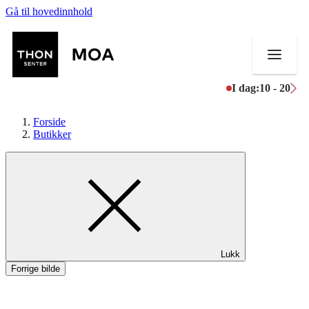
Gå til hovedinnhold
I dag:
10 - 20
Forside
Butikker
Butikker
Mat og drikke
Helse
Lukk
Aktiviteter
Forrige bilde
Tilbud