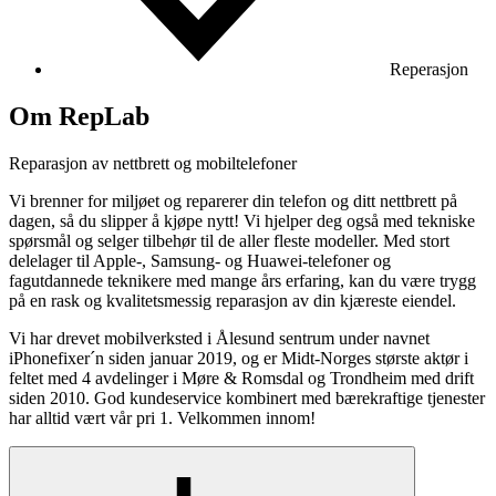
Reperasjon
Om RepLab
Reparasjon av nettbrett og mobiltelefoner
Vi brenner for miljøet og reparerer din telefon og ditt nettbrett på
dagen, så du slipper å kjøpe nytt! Vi hjelper deg også med tekniske
spørsmål og selger tilbehør til de aller fleste modeller. Med stort
delelager til Apple-, Samsung- og Huawei-telefoner og
fagutdannede teknikere med mange års erfaring, kan du være trygg
på en rask og kvalitetsmessig reparasjon av din kjæreste eiendel.
Vi har drevet mobilverksted i Ålesund sentrum under navnet
iPhonefixer´n siden januar 2019, og er Midt-Norges største aktør i
feltet med 4 avdelinger i Møre & Romsdal og Trondheim med drift
siden 2010. God kundeservice kombinert med bærekraftige tjenester
har alltid vært vår pri 1. Velkommen innom!