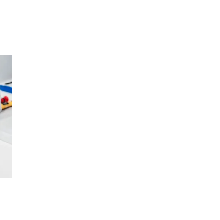
Inspirasjon
Søk
Åpningstider
Praktisk informasjon
Ledige stillinger
Magasin
Gavekort
Finn frem