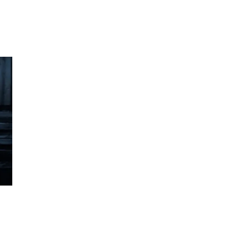
Inspirasjon
Søk
Åpningstider
Praktisk informasjon
Ledige stillinger
Magasin
Gavekort
Finn frem