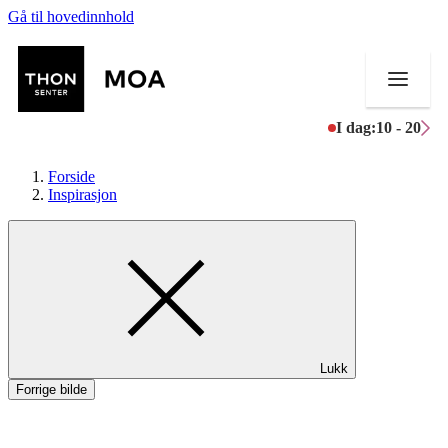
Gå til hovedinnhold
I dag:
10 - 20
Forside
Inspirasjon
Butikker
Mat og drikke
Helse
Lukk
Aktiviteter
Forrige bilde
Tilbud