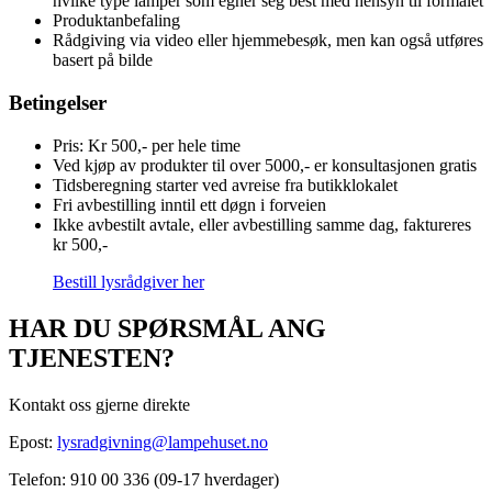
hvilke type lamper som egner seg best med hensyn til formålet
Produktanbefaling
Rådgiving via video eller hjemmebesøk, men kan også utføres
basert på bilde
Betingelser
Pris: Kr 500,- per hele time
Ved kjøp av produkter til over 5000,- er konsultasjonen gratis
Tidsberegning starter ved avreise fra butikklokalet
Fri avbestilling inntil ett døgn i forveien
Ikke avbestilt avtale, eller avbestilling samme dag, faktureres
kr 500,-
Bestill lysrådgiver her
HAR DU SPØRSMÅL ANG
TJENESTEN?
Kontakt oss gjerne direkte
Epost:
lysradgivning@lampehuset.no
Telefon: 910 00 336 (09-17 hverdager)