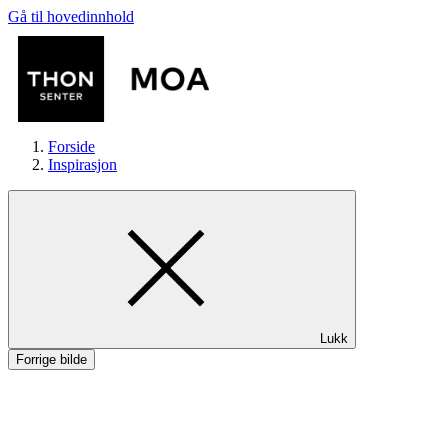
Gå til hovedinnhold
Forside
Inspirasjon
Butikker
Lukk
Mat og drikke
Forrige bilde
Helse