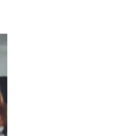
Inspirasjon
Søk
Åpningstider
Praktisk informasjon
Ledige stillinger
Magasin
Gavekort