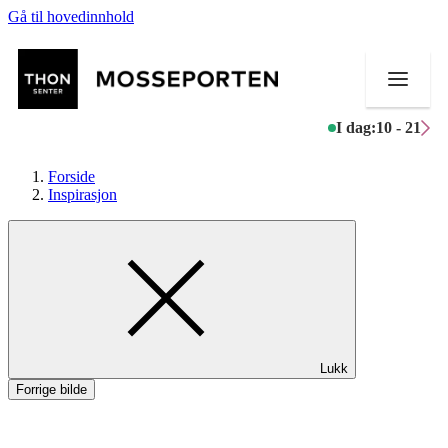
Gå til hovedinnhold
I dag:
10 - 21
Forside
Inspirasjon
Butikker
Mat og drikke
Helse
Lukk
Aktiviteter
Forrige bilde
Tilbud