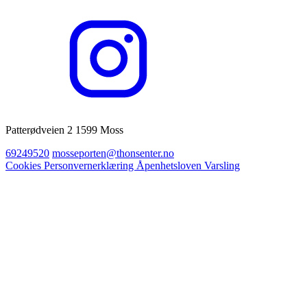
Patterødveien 2 1599 Moss
69249520
mosseporten@thonsenter.no
Cookies
Personvernerklæring
Åpenhetsloven
Varsling