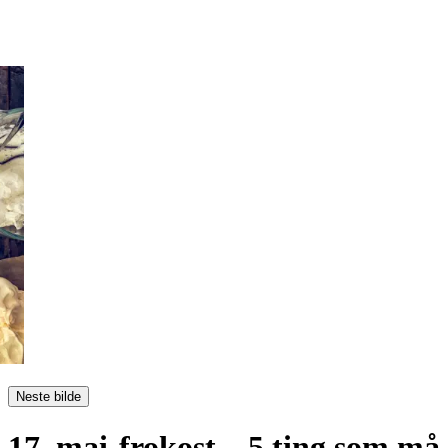
Neste bilde
17. mai-frokost – 5 ting som må