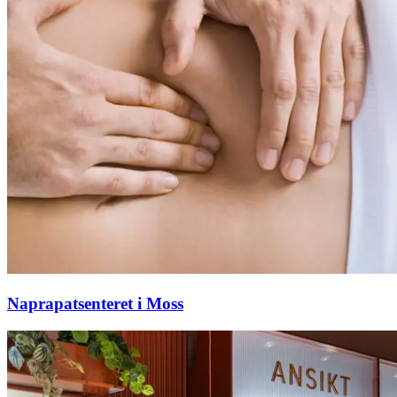
Aktiviteter
Tilbud
Inspirasjon
Søk
Naprapatsenteret i Moss
Åpningstider
Praktisk informasjon
Ledige stillinger