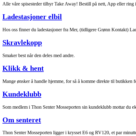
Alle våre spisesteder tilbyr Take Away! Bestill på nett, App eller ring 
Aktiviteter
Ladestasjoner elbil
Tilbud
Hos oss finner du ladestasjoner fra Mer, (tidligere Grønn Kontakt) Lad
Skravlekopp
Inspirasjon
Smaker best når den deles med andre.
Klikk & hent
Søk
Mange ønsker å handle hjemme, for så å komme direkte til butikken fo
Kundeklubb
Som medlem i Thon Senter Mosseporten sin kundeklubb mottar du eksk
Åpningstider
Om senteret
Praktisk informasjon
Ledige stillinger
Thon Senter Mosseporten ligger i krysset E6 og RV120, et par minutter