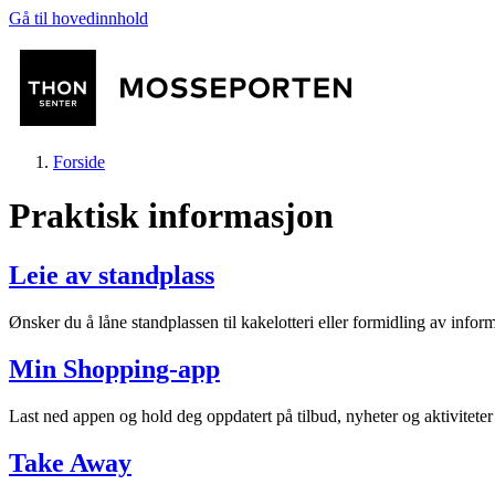
Gå til hovedinnhold
Forside
Praktisk informasjon
Leie av standplass
Butikker
Ønsker du å låne standplassen til kakelotteri eller formidling av infor
Min Shopping-app
Mat og drikke
Last ned appen og hold deg oppdatert på tilbud, nyheter og aktivitete
Helse
Take Away