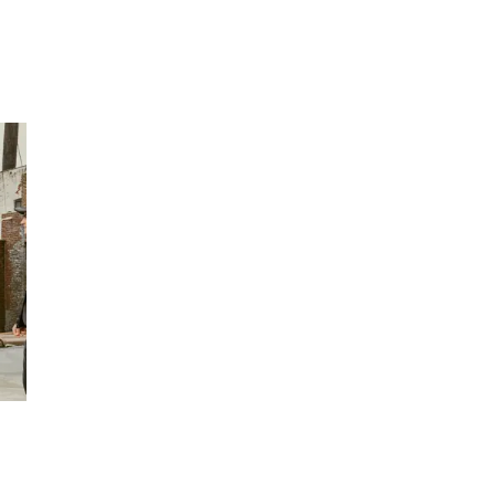
Inspirasjon
Søk
Åpningstider
Praktisk informasjon
Ledige stillinger
Magasin
Gavekort