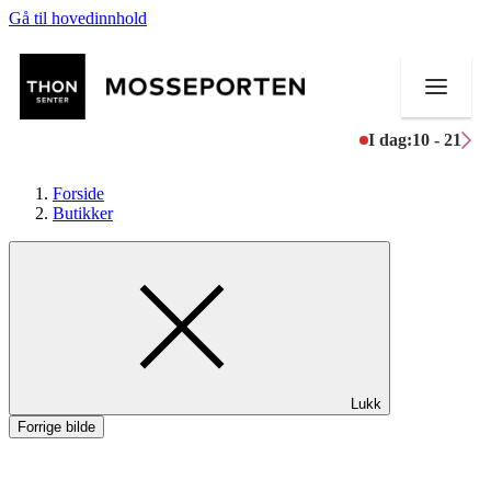
Gå til hovedinnhold
I dag:
10 - 21
Forside
Butikker
Butikker
Mat og drikke
Helse
Lukk
Aktiviteter
Forrige bilde
Tilbud