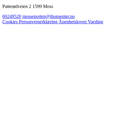
Patterødveien 2 1599 Moss
69249520
mosseporten@thonsenter.no
Cookies
Personvernerklæring
Åpenhetsloven
Varsling