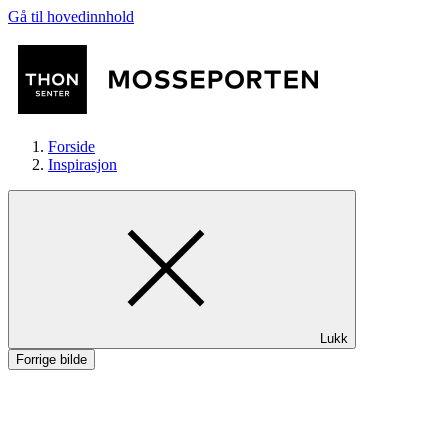
Gå til hovedinnhold
Forside
Inspirasjon
Butikker
Lukk
Mat og drikke
Forrige bilde
Helse