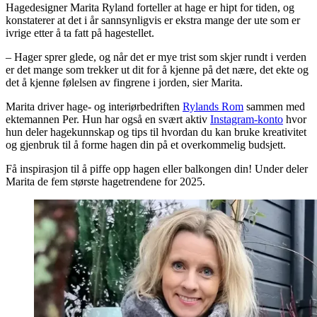
Hagedesigner Marita Ryland forteller at hage er hipt for tiden, og
konstaterer at det i år sannsynligvis er ekstra mange der ute som er
ivrige etter å ta fatt på hagestellet.
– Hager sprer glede, og når det er mye trist som skjer rundt i verden
er det mange som trekker ut dit for å kjenne på det nære, det ekte og
det å kjenne følelsen av fingrene i jorden, sier Marita.
Marita driver hage- og interiørbedriften
Rylands Rom
sammen med
ektemannen Per. Hun har også en svært aktiv
Instagram-konto
hvor
hun deler hagekunnskap og tips til hvordan du kan bruke kreativitet
og gjenbruk til å forme hagen din på et overkommelig budsjett.
Få inspirasjon til å piffe opp hagen eller balkongen din! Under deler
Marita de fem største hagetrendene for 2025.