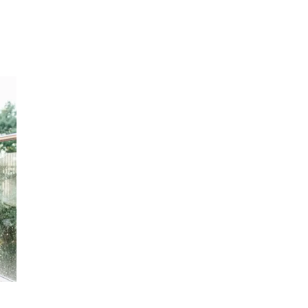
Inspirasjon
Søk
Åpningstider
Praktisk informasjon
Ledige stillinger
Magasin
Gavekort