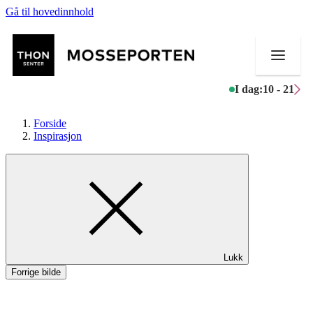
Gå til hovedinnhold
I dag:
10 - 21
Forside
Inspirasjon
Butikker
Mat og drikke
Helse
Lukk
Aktiviteter
Forrige bilde
Tilbud