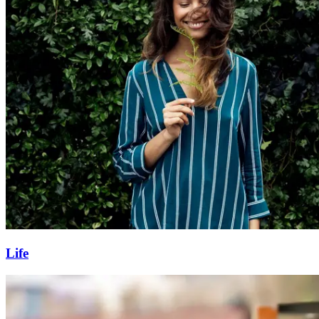
Magasin
Gavekort
Finn frem
Life