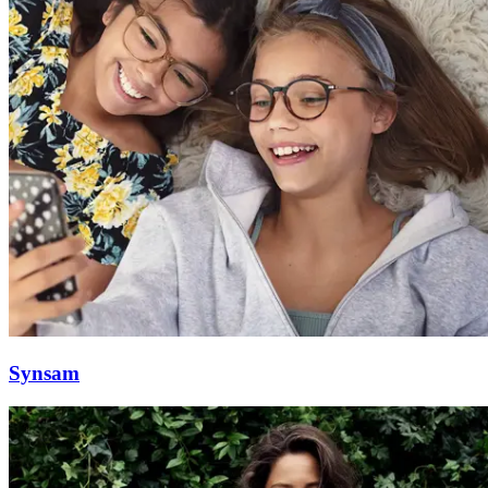
Aktiviteter
Tilbud
Inspirasjon
Søk
Synsam
Åpningstider
Praktisk informasjon
Ledige stillinger