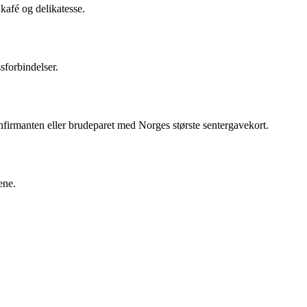
kafé og delikatesse.
forbindelser.
nfirmanten eller brudeparet med Norges største sentergavekort.
ene.