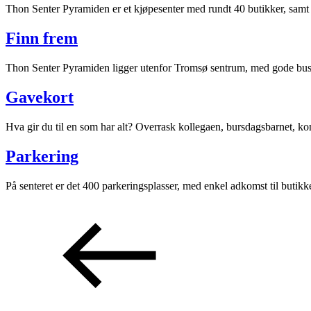
Thon Senter Pyramiden er et kjøpesenter med rundt 40 butikker, samt 
Aktiviteter
Finn frem
Tilbud
Thon Senter Pyramiden ligger utenfor Tromsø sentrum, med gode buss
Gavekort
Inspirasjon
Hva gir du til en som har alt? Overrask kollegaen, bursdagsbarnet, ko
Parkering
Søk
På senteret er det 400 parkeringsplasser, med enkel adkomst til butikk
Åpningstider
Praktisk informasjon
Ledige stillinger