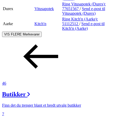
Ring Vitusapotek (Durex):
Durex
Vitusapotek
77651567
/
Send e-post
til
Vitusapotek (Durex)
Ring Kitch'n (Aarke):
Aarke
Kitch'n
51112512
/
Send e-post
til
Kitch'n (Aarke)
VIS FLERE
Merkevarer
46
Butikker
Finn det du trenger blant et bredt utvalg butikker
7