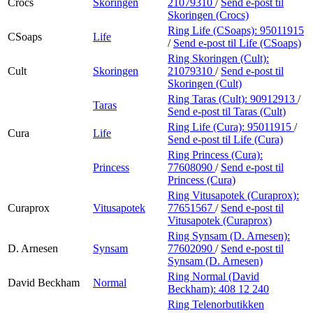
Crocs
Skoringen
21079310
/
Send e-post
til
Skoringen (Crocs)
Ring Life (CSoaps):
95011915
CSoaps
Life
/
Send e-post
til Life (CSoaps)
Ring Skoringen (Cult):
Cult
Skoringen
21079310
/
Send e-post
til
Skoringen (Cult)
Ring Taras (Cult):
90912913
/
Taras
Send e-post
til Taras (Cult)
Ring Life (Cura):
95011915
/
Cura
Life
Send e-post
til Life (Cura)
Ring Princess (Cura):
Princess
77608090
/
Send e-post
til
Princess (Cura)
Ring Vitusapotek (Curaprox):
Curaprox
Vitusapotek
77651567
/
Send e-post
til
Vitusapotek (Curaprox)
Ring Synsam (D. Arnesen):
D. Arnesen
Synsam
77602090
/
Send e-post
til
Synsam (D. Arnesen)
Ring Normal (David
David Beckham
Normal
Beckham):
408 12 240
Ring Telenorbutikken