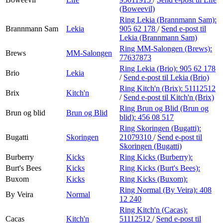
(Boweevil)
Ring Lekia (Brannmann Sam):
Brannmann Sam
Lekia
905 62 178
/
Send e-post
til
Lekia (Brannmann Sam)
Ring MM-Salongen (Brews):
Brews
MM-Salongen
77637873
Ring Lekia (Brio):
905 62 178
Brio
Lekia
/
Send e-post
til Lekia (Brio)
Ring Kitch'n (Brix):
51112512
Brix
Kitch'n
/
Send e-post
til Kitch'n (Brix)
Ring Brun og Blid (Brun og
Brun og blid
Brun og Blid
blid):
456 08 517
Ring Skoringen (Bugatti):
Bugatti
Skoringen
21079310
/
Send e-post
til
Skoringen (Bugatti)
Burberry
Kicks
Ring Kicks (Burberry):
Burt's Bees
Kicks
Ring Kicks (Burt's Bees):
Buxom
Kicks
Ring Kicks (Buxom):
Ring Normal (By Veira):
408
By Veira
Normal
12 240
Ring Kitch'n (Cacas):
Cacas
Kitch'n
51112512
/
Send e-post
til