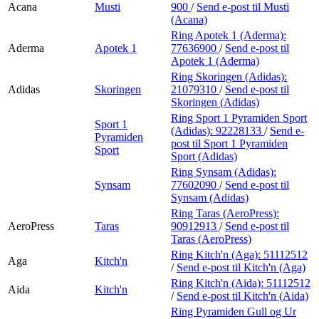
Acana
Musti
900
/
Send e-post
til Musti
(Acana)
Ring Apotek 1 (Aderma):
Aderma
Apotek 1
77636900
/
Send e-post
til
Apotek 1 (Aderma)
Ring Skoringen (Adidas):
Adidas
Skoringen
21079310
/
Send e-post
til
Skoringen (Adidas)
Ring Sport 1 Pyramiden Sport
Sport 1
(Adidas):
92228133
/
Send e-
Pyramiden
post
til Sport 1 Pyramiden
Sport
Sport (Adidas)
Ring Synsam (Adidas):
Synsam
77602090
/
Send e-post
til
Synsam (Adidas)
Ring Taras (AeroPress):
AeroPress
Taras
90912913
/
Send e-post
til
Taras (AeroPress)
Ring Kitch'n (Aga):
51112512
Aga
Kitch'n
/
Send e-post
til Kitch'n (Aga)
Ring Kitch'n (Aida):
51112512
Aida
Kitch'n
/
Send e-post
til Kitch'n (Aida)
Ring Pyramiden Gull og Ur