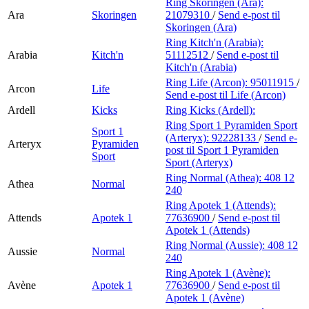
Ring Skoringen (Ara):
Ara
Skoringen
21079310
/
Send e-post
til
Skoringen (Ara)
Ring Kitch'n (Arabia):
Arabia
Kitch'n
51112512
/
Send e-post
til
Kitch'n (Arabia)
Ring Life (Arcon):
95011915
/
Arcon
Life
Send e-post
til Life (Arcon)
Ardell
Kicks
Ring Kicks (Ardell):
Ring Sport 1 Pyramiden Sport
Sport 1
(Arteryx):
92228133
/
Send e-
Arteryx
Pyramiden
post
til Sport 1 Pyramiden
Sport
Sport (Arteryx)
Ring Normal (Athea):
408 12
Athea
Normal
240
Ring Apotek 1 (Attends):
Attends
Apotek 1
77636900
/
Send e-post
til
Apotek 1 (Attends)
Ring Normal (Aussie):
408 12
Aussie
Normal
240
Ring Apotek 1 (Avène):
Avène
Apotek 1
77636900
/
Send e-post
til
Apotek 1 (Avène)