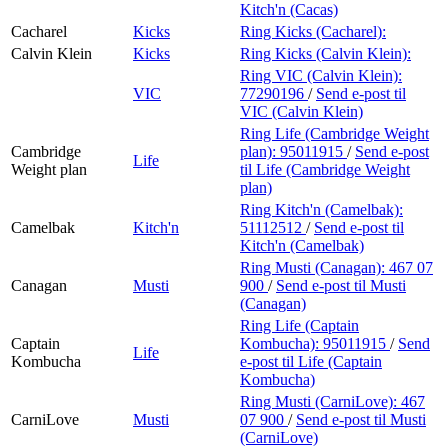
Kitch'n (Cacas)
Cacharel
Kicks
Ring Kicks (Cacharel):
Calvin Klein
Kicks
Ring Kicks (Calvin Klein):
Ring VIC (Calvin Klein):
VIC
77290196
/
Send e-post
til
VIC (Calvin Klein)
Ring Life (Cambridge Weight
Cambridge
plan):
95011915
/
Send e-post
Life
Weight plan
til Life (Cambridge Weight
plan)
Ring Kitch'n (Camelbak):
Camelbak
Kitch'n
51112512
/
Send e-post
til
Kitch'n (Camelbak)
Ring Musti (Canagan):
467 07
Canagan
Musti
900
/
Send e-post
til Musti
(Canagan)
Ring Life (Captain
Captain
Kombucha):
95011915
/
Send
Life
Kombucha
e-post
til Life (Captain
Kombucha)
Ring Musti (CarniLove):
467
CarniLove
Musti
07 900
/
Send e-post
til Musti
(CarniLove)