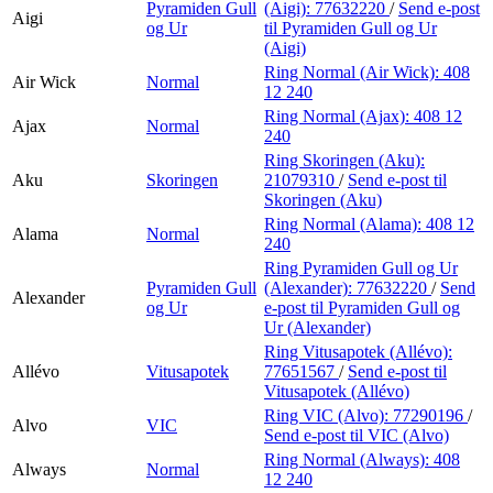
Pyramiden Gull
(Aigi):
77632220
/
Send e-post
Aigi
og Ur
til Pyramiden Gull og Ur
(Aigi)
Ring Normal (Air Wick):
408
Air Wick
Normal
12 240
Ring Normal (Ajax):
408 12
Ajax
Normal
240
Ring Skoringen (Aku):
Aku
Skoringen
21079310
/
Send e-post
til
Skoringen (Aku)
Ring Normal (Alama):
408 12
Alama
Normal
240
Ring Pyramiden Gull og Ur
Pyramiden Gull
(Alexander):
77632220
/
Send
Alexander
og Ur
e-post
til Pyramiden Gull og
Ur (Alexander)
Ring Vitusapotek (Allévo):
Allévo
Vitusapotek
77651567
/
Send e-post
til
Vitusapotek (Allévo)
Ring VIC (Alvo):
77290196
/
Alvo
VIC
Send e-post
til VIC (Alvo)
Ring Normal (Always):
408
Always
Normal
12 240