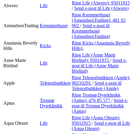
Ring Life (Alwero):
95011915
Alwero
Life
/
Send e-post
til Life (Alwero)
Ring Kremmerhuset
(AmundsenTrading):
481 02
AmundsenTrading
Kremmerhuset
902
/
Send e-post
til
Kremmerhuset
(AmundsenTrading)
Anastasia Beverly
Ring Kicks (Anastasia Beverly
Kicks
Hills
Hills):
Ring Life (Anne Marie
Anne Marie
Börlind):
95011915
/
Send e-
Life
Börlind
post
til Life (Anne Marie
Börlind)
Ring Telenorbutikken (Apple):
Apple
Telenorbutikken
90210291
/
Send e-post
til
Telenorbutikken (Apple)
Ring Tromsø Dyreklinikk
Tromsø
(Aptus):
476 85 577
/
Send e-
Aptus
Dyreklinikk
post
til Tromsø Dyreklinikk
(Aptus)
Ring Life (Aqua Oleum):
Aqua Oleum
Life
95011915
/
Send e-post
til Life
(Aqua Oleum)