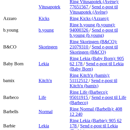
Ring Vitusapotek (Avène):
Vitusapotek
77651567
/
Send e-post
til
Vitusapotek (Avène)
Azzaro
Kicks
Ring Kicks (Azzaro):
Ring b.young (b.young):
b.young
b.young
94000326
/
Send e-post
til
b.young (b.young)
Ring Skoringen (B&CO):
B&CO
Skoringen
21079310
/
Send e-post
til
Skoringen (B&CO)
Ring Lekia (Baby Born):
905
Baby Born
Lekia
62 178
/
Send e-post
til Lekia
(Baby Born)
Ring Kitch'n (bamix):
bamix
Kitch'n
51112512
/
Send e-post
til
Kitch'n (bamix)
Ring Life (Barbeco):
Barbeco
Life
95011915
/
Send e-post
til Life
(Barbeco)
Ring Normal (Barbells):
408
Barbells
Normal
12 240
Ring Lekia (Barbie):
905 62
Barbie
Lekia
178
/
Send e-post
til Lekia