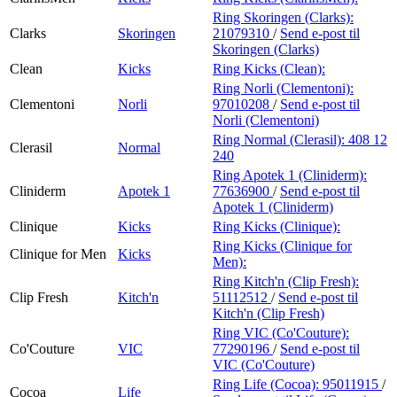
Ring Skoringen (Clarks):
Clarks
Skoringen
21079310
/
Send e-post
til
Skoringen (Clarks)
Clean
Kicks
Ring Kicks (Clean):
Ring Norli (Clementoni):
Clementoni
Norli
97010208
/
Send e-post
til
Norli (Clementoni)
Ring Normal (Clerasil):
408 12
Clerasil
Normal
240
Ring Apotek 1 (Cliniderm):
Cliniderm
Apotek 1
77636900
/
Send e-post
til
Apotek 1 (Cliniderm)
Clinique
Kicks
Ring Kicks (Clinique):
Ring Kicks (Clinique for
Clinique for Men
Kicks
Men):
Ring Kitch'n (Clip Fresh):
Clip Fresh
Kitch'n
51112512
/
Send e-post
til
Kitch'n (Clip Fresh)
Ring VIC (Co'Couture):
Co'Couture
VIC
77290196
/
Send e-post
til
VIC (Co'Couture)
Ring Life (Cocoa):
95011915
/
Cocoa
Life