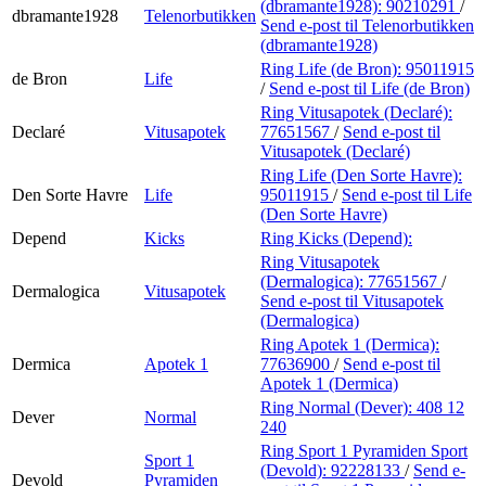
(dbramante1928):
90210291
/
dbramante1928
Telenorbutikken
Send e-post
til Telenorbutikken
(dbramante1928)
Ring Life (de Bron):
95011915
de Bron
Life
/
Send e-post
til Life (de Bron)
Ring Vitusapotek (Declaré):
Declaré
Vitusapotek
77651567
/
Send e-post
til
Vitusapotek (Declaré)
Ring Life (Den Sorte Havre):
Den Sorte Havre
Life
95011915
/
Send e-post
til Life
(Den Sorte Havre)
Depend
Kicks
Ring Kicks (Depend):
Ring Vitusapotek
(Dermalogica):
77651567
/
Dermalogica
Vitusapotek
Send e-post
til Vitusapotek
(Dermalogica)
Ring Apotek 1 (Dermica):
Dermica
Apotek 1
77636900
/
Send e-post
til
Apotek 1 (Dermica)
Ring Normal (Dever):
408 12
Dever
Normal
240
Ring Sport 1 Pyramiden Sport
Sport 1
(Devold):
92228133
/
Send e-
Devold
Pyramiden