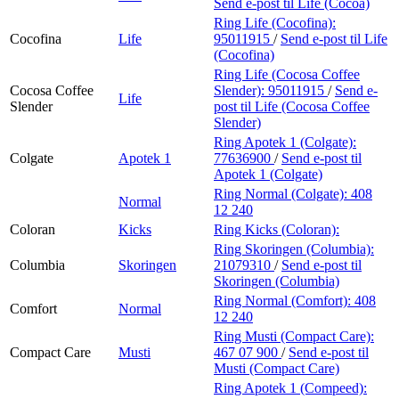
Send e-post
til Life (Cocoa)
Ring Life (Cocofina):
Cocofina
Life
95011915
/
Send e-post
til Life
(Cocofina)
Ring Life (Cocosa Coffee
Cocosa Coffee
Slender):
95011915
/
Send e-
Life
Slender
post
til Life (Cocosa Coffee
Slender)
Ring Apotek 1 (Colgate):
Colgate
Apotek 1
77636900
/
Send e-post
til
Apotek 1 (Colgate)
Ring Normal (Colgate):
408
Normal
12 240
Coloran
Kicks
Ring Kicks (Coloran):
Ring Skoringen (Columbia):
Columbia
Skoringen
21079310
/
Send e-post
til
Skoringen (Columbia)
Ring Normal (Comfort):
408
Comfort
Normal
12 240
Ring Musti (Compact Care):
Compact Care
Musti
467 07 900
/
Send e-post
til
Musti (Compact Care)
Ring Apotek 1 (Compeed):