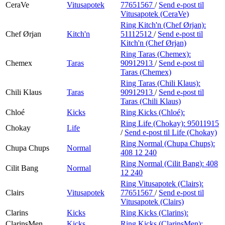
CeraVe
Vitusapotek
77651567
/
Send e-post
til
Vitusapotek (CeraVe)
Ring Kitch'n (Chef Ørjan):
Chef Ørjan
Kitch'n
51112512
/
Send e-post
til
Kitch'n (Chef Ørjan)
Ring Taras (Chemex):
Chemex
Taras
90912913
/
Send e-post
til
Taras (Chemex)
Ring Taras (Chili Klaus):
Chili Klaus
Taras
90912913
/
Send e-post
til
Taras (Chili Klaus)
Chloé
Kicks
Ring Kicks (Chloé):
Ring Life (Chokay):
95011915
Chokay
Life
/
Send e-post
til Life (Chokay)
Ring Normal (Chupa Chups):
Chupa Chups
Normal
408 12 240
Ring Normal (Cilit Bang):
408
Cilit Bang
Normal
12 240
Ring Vitusapotek (Clairs):
Clairs
Vitusapotek
77651567
/
Send e-post
til
Vitusapotek (Clairs)
Clarins
Kicks
Ring Kicks (Clarins):
ClarinsMen
Kicks
Ring Kicks (ClarinsMen):