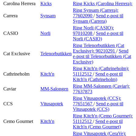
Carolina Herrera
Kicks
Ring Kicks (Carolina Herrera):
Ring Synsam (Carrera):
Carrera
Synsam
77602090
/
Send e-post
til
Synsam (Carrera)
Ring Norli (CASIO):
CASIO
Norli
97010208
/
Send e-post
til
Norli (CASIO)
Ring Telenorbutikken (Cat
Exclusive):
90210291
/
Send
Cat Exclusive
Telenorbutikken
e-post
til Telenorbutikken (Cat
Exclusive)
Ring Kitch'n (Cathrineholm):
Cathrineholm
Kitch'n
51112512
/
Send e-post
til
Kitch'n (Cathrineholm)
Ring MM-Salongen (Caviar):
Caviar
MM-Salongen
77637873
Ring Vitusapotek (CCS):
CCS
Vitusapotek
77651567
/
Send e-post
til
Vitusapotek (CCS)
Ring Kitch'n (Cemo Gourmet):
Cemo Gourmet
Kitch'n
51112512
/
Send e-post
til
Kitch'n (Cemo Gourmet)
Ring Vitusapotek (CeraVe):