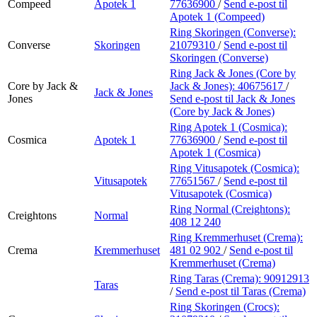
Compeed
Apotek 1
77636900
/
Send e-post
til
Apotek 1 (Compeed)
Ring Skoringen (Converse):
Converse
Skoringen
21079310
/
Send e-post
til
Skoringen (Converse)
Ring Jack & Jones (Core by
Core by Jack &
Jack & Jones):
40675617
/
Jack & Jones
Jones
Send e-post
til Jack & Jones
(Core by Jack & Jones)
Ring Apotek 1 (Cosmica):
Cosmica
Apotek 1
77636900
/
Send e-post
til
Apotek 1 (Cosmica)
Ring Vitusapotek (Cosmica):
Vitusapotek
77651567
/
Send e-post
til
Vitusapotek (Cosmica)
Ring Normal (Creightons):
Creightons
Normal
408 12 240
Ring Kremmerhuset (Crema):
Crema
Kremmerhuset
481 02 902
/
Send e-post
til
Kremmerhuset (Crema)
Ring Taras (Crema):
90912913
Taras
/
Send e-post
til Taras (Crema)
Ring Skoringen (Crocs):