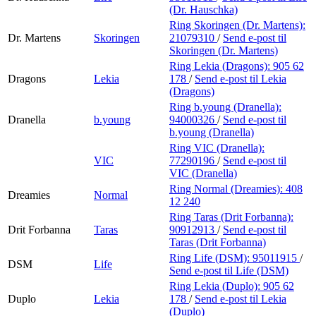
(Dr. Hauschka)
Ring Skoringen (Dr. Martens):
Dr. Martens
Skoringen
21079310
/
Send e-post
til
Skoringen (Dr. Martens)
Ring Lekia (Dragons):
905 62
Dragons
Lekia
178
/
Send e-post
til Lekia
(Dragons)
Ring b.young (Dranella):
Dranella
b.young
94000326
/
Send e-post
til
b.young (Dranella)
Ring VIC (Dranella):
VIC
77290196
/
Send e-post
til
VIC (Dranella)
Ring Normal (Dreamies):
408
Dreamies
Normal
12 240
Ring Taras (Drit Forbanna):
Drit Forbanna
Taras
90912913
/
Send e-post
til
Taras (Drit Forbanna)
Ring Life (DSM):
95011915
/
DSM
Life
Send e-post
til Life (DSM)
Ring Lekia (Duplo):
905 62
Duplo
Lekia
178
/
Send e-post
til Lekia
(Duplo)