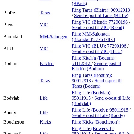
(BKids)
Ring Taras (Blafre):
90912913
Blafre
Taras
/
Send e-post
til Taras (Blafre)
Ring VIC (Blend):
77290196
/
Blend
VIC
Send e-post
til VIC (Blend)
Ring MM-Salongen
Blomdahl
MM-Salongen
(Blomdahl):
77637873
Ring VIC (BLU):
77290196
/
BLU
VIC
Send e-post
til VIC (BLU)
Ring Kitch'n (Bodum):
Bodum
Kitch'n
51112512
/
Send e-post
til
Kitch'n (Bodum)
Ring Taras (Bodum):
Taras
90912913
/
Send e-post
til
Taras (Bodum)
Ring Life (Bodylab):
Bodylab
Life
95011915
/
Send e-post
til Life
(Bodylab)
Ring Life (Boody):
95011915
/
Boody
Life
Send e-post
til Life (Boody)
Boucheron
Kicks
Ring Kicks (Boucheron):
Ring Life (Boweevil):
Boweevil
Life
95011915
/
Send e-post
til Life