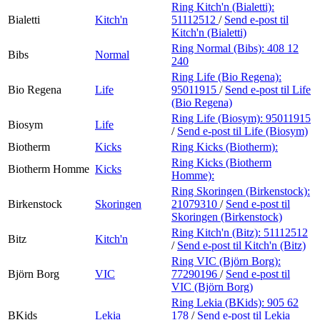
Ring Kitch'n (Bialetti):
Bialetti
Kitch'n
51112512
/
Send e-post
til
Kitch'n (Bialetti)
Ring Normal (Bibs):
408 12
Bibs
Normal
240
Ring Life (Bio Regena):
Bio Regena
Life
95011915
/
Send e-post
til Life
(Bio Regena)
Ring Life (Biosym):
95011915
Biosym
Life
/
Send e-post
til Life (Biosym)
Biotherm
Kicks
Ring Kicks (Biotherm):
Ring Kicks (Biotherm
Biotherm Homme
Kicks
Homme):
Ring Skoringen (Birkenstock):
Birkenstock
Skoringen
21079310
/
Send e-post
til
Skoringen (Birkenstock)
Ring Kitch'n (Bitz):
51112512
Bitz
Kitch'n
/
Send e-post
til Kitch'n (Bitz)
Ring VIC (Björn Borg):
Björn Borg
VIC
77290196
/
Send e-post
til
VIC (Björn Borg)
Ring Lekia (BKids):
905 62
BKids
Lekia
178
/
Send e-post
til Lekia