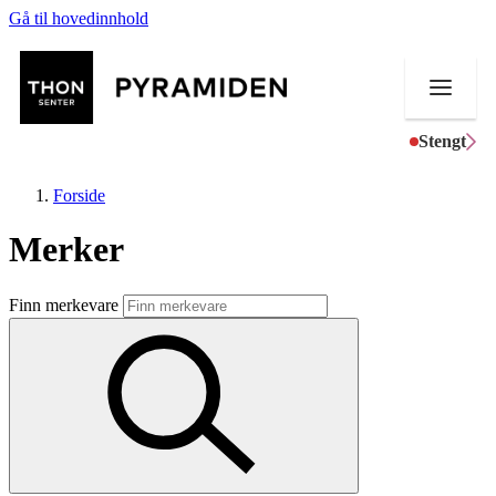
Gå til hovedinnhold
Stengt
Forside
Merker
Butikker
Finn merkevare
Mat og drikke
Helse
Aktiviteter
Tilbud