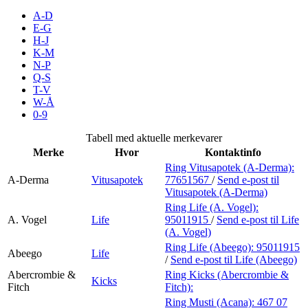
Inspirasjon
A-D
E-G
H-J
K-M
N-P
Søk
Q-S
T-V
W-Å
0-9
Åpningstider
Tabell med aktuelle merkevarer
Merke
Hvor
Kontaktinfo
Praktisk informasjon
Ring Vitusapotek (A-Derma):
A-Derma
Vitusapotek
77651567
/
Send e-post
til
Ledige stillinger
Vitusapotek (A-Derma)
Magasin
Ring Life (A. Vogel):
A. Vogel
Life
95011915
/
Send e-post
til Life
(A. Vogel)
Gavekort
Ring Life (Abeego):
95011915
Abeego
Life
Finn frem
/
Send e-post
til Life (Abeego)
Abercrombie &
Ring Kicks (Abercrombie &
Kicks
Fitch
Fitch):
Ring Musti (Acana):
467 07