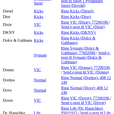
post
til Sport 1 Pyramiden
Sport
Sport (Devold)
Diesel
Kicks
Ring Kicks (Diesel):
Dior
Kicks
Ring Kicks (Dior):
Ring VIC (Dixie):
77290196
/
Dixie
VIC
Send e-post
til VIC (Dixie)
DKNY
Kicks
Ring Kicks (DKNY):
Ring Kicks (Dolce &
Dolce & Gabbana
Kicks
Gabbana):
Ring Synsam (Dolce &
Gabbana):
77602090
/
Send e-
Synsam
post
til Synsam (Dolce &
Gabbana)
Ring VIC (Donna):
77290196
Donna
VIC
/
Send e-post
til VIC (Donna)
Ring Normal (Doritos):
408 12
Doritos
Normal
240
Ring Normal (Dove):
408 12
Dove
Normal
240
Ring VIC (Dovre):
77290196
/
Dovre
VIC
Send e-post
til VIC (Dovre)
Ring Life (Dr. Hauschka):
Dr. Hauschka
Life
95011915
/
Send e-post
til Life