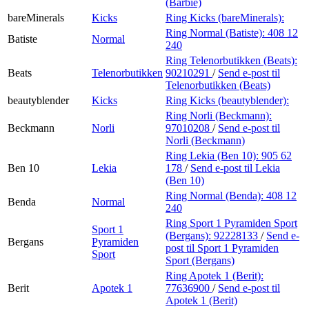
(Barbie)
bareMinerals
Kicks
Ring Kicks (bareMinerals):
Ring Normal (Batiste):
408 12
Batiste
Normal
240
Ring Telenorbutikken (Beats):
Beats
Telenorbutikken
90210291
/
Send e-post
til
Telenorbutikken (Beats)
beautyblender
Kicks
Ring Kicks (beautyblender):
Ring Norli (Beckmann):
Beckmann
Norli
97010208
/
Send e-post
til
Norli (Beckmann)
Ring Lekia (Ben 10):
905 62
Ben 10
Lekia
178
/
Send e-post
til Lekia
(Ben 10)
Ring Normal (Benda):
408 12
Benda
Normal
240
Ring Sport 1 Pyramiden Sport
Sport 1
(Bergans):
92228133
/
Send e-
Bergans
Pyramiden
post
til Sport 1 Pyramiden
Sport
Sport (Bergans)
Ring Apotek 1 (Berit):
Berit
Apotek 1
77636900
/
Send e-post
til
Apotek 1 (Berit)