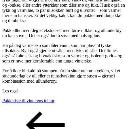
og -bukse, eller andre ytterklær som tåler snø og fukt. Husk også en
tykk og varm lue, to par ullsokker, buff og ullvotter – som varmer
mer enn hansker. Er det veldig kaldt, kan du pakke med dunjakke
og dunbukse.
Pakk alltid med deg et ekstra sett med tørre ullklær og ullundertøy
du kan sove i. Det er også lurt å sove med hals og lue.
Ha på deg varme sko som tåler vann, som har plass til tykke
ullsokker. Bytt også gjerne ut sålen med tykk ullsåle. Det finnes
også såkalte telt- og bivuakksko, som varmer og isolerer godt – og
som er mye mer komfortable enn tunge vintersko.
For å ikke bli kald på stumpen når du sitter ute om kvelden, vil et
sitteunderlag av ull eller et reinsdyrskinn gjøre susen – gjerne i
kombinasjon med ullundertøy.
Les også:
Pakkeliste til vinterens telttur