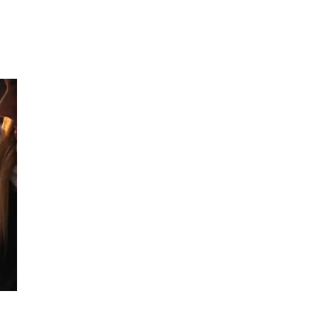
Inspirasjon
Søk
Åpningstider
Praktisk informasjon
Ledige stillinger
Magasin
Gavekort
Finn frem