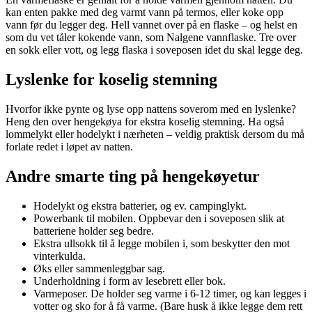
kan enten pakke med deg varmt vann på termos, eller koke opp
vann før du legger deg. Hell vannet over på en flaske – og helst en
som du vet tåler kokende vann, som Nalgene vannflaske. Tre over
en sokk eller vott, og legg flaska i soveposen idet du skal legge deg.
Lyslenke for koselig stemning
Hvorfor ikke pynte og lyse opp nattens soverom med en lyslenke?
Heng den over hengekøya for ekstra koselig stemning. Ha også
lommelykt eller hodelykt i nærheten – veldig praktisk dersom du må
forlate redet i løpet av natten.
Andre smarte ting på hengekøyetur
Hodelykt og ekstra batterier, og ev. campinglykt.
Powerbank til mobilen. Oppbevar den i soveposen slik at
batteriene holder seg bedre.
Ekstra ullsokk til å legge mobilen i, som beskytter den mot
vinterkulda.
Øks eller sammenleggbar sag.
Underholdning i form av lesebrett eller bok.
Varmeposer. De holder seg varme i 6-12 timer, og kan legges i
votter og sko for å få varme. (Bare husk å ikke legge dem rett