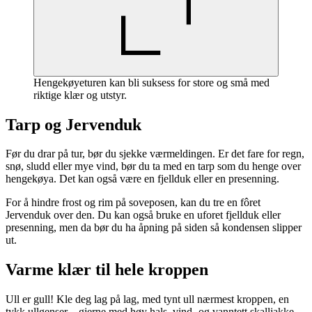
Hengekøyeturen kan bli suksess for store og små med
riktige klær og utstyr.
Tarp og Jervenduk
Før du drar på tur, bør du sjekke værmeldingen. Er det fare for regn,
snø, sludd eller mye vind, bør du ta med en tarp som du henge over
hengekøya. Det kan også være en fjellduk eller en presenning.
For å hindre frost og rim på soveposen, kan du tre en fôret
Jervenduk over den. Du kan også bruke en uforet fjellduk eller
presenning, men da bør du ha åpning på siden så kondensen slipper
ut.
Varme klær til hele kroppen
Ull er gull! Kle deg lag på lag, med tynt ull nærmest kroppen, en
tykk ullgenser – gjerne med høy hals, vind- og vanntett skalljakke