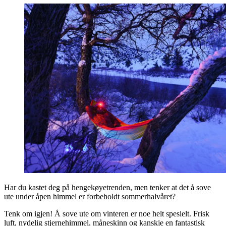
Har du kastet deg på hengekøyetrenden, men tenker at det å sove
ute under åpen himmel er forbeholdt sommerhalvåret?
Tenk om igjen! Å sove ute om vinteren er noe helt spesielt. Frisk
luft, nydelig stjernehimmel, måneskinn og kanskje en fantastisk