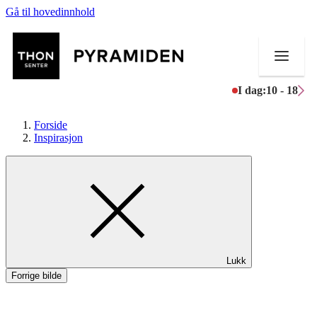
Gå til hovedinnhold
I dag:
10 - 18
Forside
Inspirasjon
Butikker
Mat og drikke
Helse
Lukk
Aktiviteter
Forrige bilde
Tilbud