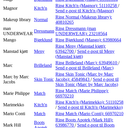
Ring Kitch'n (Magnor):
51110258
/
Magnor
Kitch'n
Send e-post
til Kitch'n (Magnor)
Ring Normal (Makeup library):
Makeup library
Normal
40810265
man
Ring Dressmann (man
Dressmann
UNDERWEAR
UNDERWEAR):
23218564
Mango
Bjørklund
Ring Bjørklund (Mango):
63980664
Ring Meny (Manstad kjøtt):
Manstad kjøtt
Meny
63942700
/
Send e-post
til Meny
(Manstad kjøtt)
Ring Brilleland (Marc):
63949610
/
Marc
Brilleland
Send e-post
til Brilleland (Marc)
Ring Skin Tonic (Marc by Marc
Marc by Marc
Skin Tonic
Jacobs):
45849843
/
Send e-post
til
Jacobs
Skin Tonic (Marc by Marc Jacobs)
Ring Match (Marie Philippe):
Marie Philippe
Match
66970210
Ring Kitch'n (Marimekko):
51110258
Marimekko
Kitch'n
/
Send e-post
til Kitch'n (Marimekko)
Mario Conti
Match
Ring Match (Mario Conti):
66970210
Ring Boots Apotek (Mark Hill):
Boots
Mark Hill
63986770
/
Send e-post
til Boots
Apotek