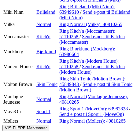
Ring Brilleland (Miki Ninn):
Miki Ninn
Brilleland
63949610
/
Send e-post
til Brilleland
(Miki Ninn)
Milka
Normal
Ring Normal (Milka):
40810265
Ring Kitch'n (Moccamaster):
Moccamaster
Kitch'n
51110258
/
Send e-post
til Kitch'n
(Moccamaster)
Ring Bjørklund (Mockberg):
Mockberg
Bjørklund
63980664
Ring Kitch'n (Modern House):
Modern House
Kitch'n
51110258
/
Send e-post
til Kitch'n
(Modern House)
Ring Skin Tonic (Molton Brown):
Molton Brown
Skin Tonic
45849843
/
Send e-post
til Skin Tonic
(Molton Brown)
Montagne
Ring Normal (Montagne Jeunesse):
Normal
Jeunesse
40810265
Ring Sport 1 (MoveOn):
63982828
/
MoveOn
Sport 1
Send e-post
til Sport 1 (MoveOn)
Møllers
Normal
Ring Normal (Møllers):
40810265
VIS FLERE
Merkevarer