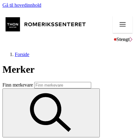
Gå til hovedinnhold
Stengt
Forside
Merker
Butikker
Finn merkevare
Mat og drikke
Helse
Aktiviteter
Tilbud