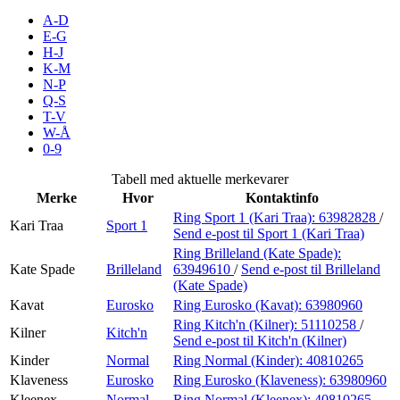
Inspirasjon
A-D
E-G
H-J
K-M
N-P
Søk
Q-S
T-V
W-Å
0-9
Åpningstider
Tabell med aktuelle merkevarer
Merke
Hvor
Kontaktinfo
Praktisk informasjon
Ring Sport 1 (Kari Traa):
63982828
/
Kari Traa
Sport 1
Send e-post
til Sport 1 (Kari Traa)
Ledige stillinger
Ring Brilleland (Kate Spade):
Magasin
Kate Spade
Brilleland
63949610
/
Send e-post
til Brilleland
(Kate Spade)
Gavekort
Kavat
Eurosko
Ring Eurosko (Kavat):
63980960
Ring Kitch'n (Kilner):
51110258
/
Kilner
Kitch'n
Finn frem
Send e-post
til Kitch'n (Kilner)
Kinder
Normal
Ring Normal (Kinder):
40810265
Klaveness
Eurosko
Ring Eurosko (Klaveness):
63980960
Kleenex
Normal
Ring Normal (Kleenex):
40810265