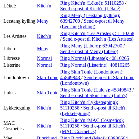
Ring Kitch'n (Lékué):
51110258
/
Lékué
Kitch'n
Send e-post
til Kitch'n (Lékué)
Ring Meny (Lerstang kylling):
Lerstang kylling
Meny
63942700
/
Send e-post
til Meny
(Lerstang kylling)
Ring Kitch'n (Les Artistes):
51110258
Les Artistes
Kitch'n
/
Send e-post
til Kitch'n (Les Artistes)
Ring Meny (Libero):
63942700
/
Libero
Meny
Send e-post
til Meny (Libero)
Libresse
Normal
Ring Normal (Libresse):
40810265
Listerine
Normal
Ring Normal (Listerine):
40810265
Ring Skin Tonic (Londontown):
Londontown
Skin Tonic
45849843
/
Send e-post
til Skin Tonic
(Londontown)
Ring Skin Tonic (Lulu's):
45849843
/
Lulu's
Skin Tonic
Send e-post
til Skin Tonic (Lulu's)
Ring Kitch'n (Lykketegning):
Lykketegning
Kitch'n
51110258
/
Send e-post
til Kitch'n
(Lykketegning)
Ring Kitch'n (MAC Cosmetics):
MAC
Kitch'n
51110258
/
Send e-post
til Kitch'n
Cosmetics
(MAC Cosmetics)
Magi
Bjørklund
Ring Bjørklund (Magi):
63980664