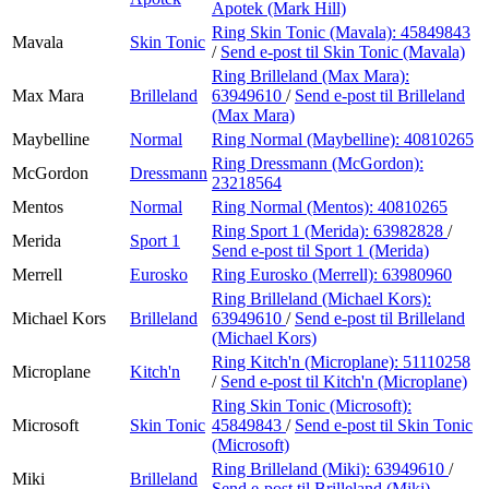
Apotek (Mark Hill)
Ring Skin Tonic (Mavala):
45849843
Mavala
Skin Tonic
/
Send e-post
til Skin Tonic (Mavala)
Ring Brilleland (Max Mara):
Max Mara
Brilleland
63949610
/
Send e-post
til Brilleland
(Max Mara)
Maybelline
Normal
Ring Normal (Maybelline):
40810265
Ring Dressmann (McGordon):
McGordon
Dressmann
23218564
Mentos
Normal
Ring Normal (Mentos):
40810265
Ring Sport 1 (Merida):
63982828
/
Merida
Sport 1
Send e-post
til Sport 1 (Merida)
Merrell
Eurosko
Ring Eurosko (Merrell):
63980960
Ring Brilleland (Michael Kors):
Michael Kors
Brilleland
63949610
/
Send e-post
til Brilleland
(Michael Kors)
Ring Kitch'n (Microplane):
51110258
Microplane
Kitch'n
/
Send e-post
til Kitch'n (Microplane)
Ring Skin Tonic (Microsoft):
Microsoft
Skin Tonic
45849843
/
Send e-post
til Skin Tonic
(Microsoft)
Ring Brilleland (Miki):
63949610
/
Miki
Brilleland
Send e-post
til Brilleland (Miki)