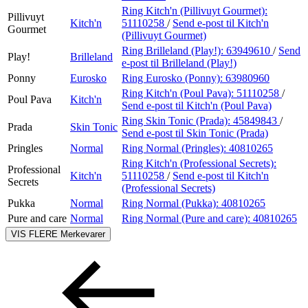
Ring Kitch'n (Pillivuyt Gourmet):
Pillivuyt
Kitch'n
51110258
/
Send e-post
til Kitch'n
Gourmet
(Pillivuyt Gourmet)
Ring Brilleland (Play!):
63949610
/
Send
Play!
Brilleland
e-post
til Brilleland (Play!)
Ponny
Eurosko
Ring Eurosko (Ponny):
63980960
Ring Kitch'n (Poul Pava):
51110258
/
Poul Pava
Kitch'n
Send e-post
til Kitch'n (Poul Pava)
Ring Skin Tonic (Prada):
45849843
/
Prada
Skin Tonic
Send e-post
til Skin Tonic (Prada)
Pringles
Normal
Ring Normal (Pringles):
40810265
Ring Kitch'n (Professional Secrets):
Professional
Kitch'n
51110258
/
Send e-post
til Kitch'n
Secrets
(Professional Secrets)
Pukka
Normal
Ring Normal (Pukka):
40810265
Pure and care
Normal
Ring Normal (Pure and care):
40810265
VIS FLERE
Merkevarer