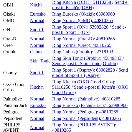
Ring Kitch'n (OBH):
51110258
/
Send e-
OBH
Kitch'n
post
til Kitch'n (OBH)
Okaki
Eurosko
Ring Eurosko (Okaki):
63980960
OMO
Normal
Ring Normal (OMO):
40810265
Ring Sport 1 (ON):
63982828
/
Send e-
ON
Sport 1
post
til Sport 1 (ON)
Oral-B
Normal
Ring Normal (Oral-B):
40810265
Oreo
Normal
Ring Normal (Oreo):
40810265
Oroblu
Cubus
Ring Cubus (Oroblu):
22318193
Ring Skin Tonic (Oroblu):
45849843
/
Skin Tonic
Send e-post
til Skin Tonic (Oroblu)
Ring Sport 1 (Osprey):
63982828
/
Send
Osprey
Sport 1
e-post
til Sport 1 (Osprey)
Ring Kitch'n (OXO Good Grips):
OXO Good
Kitch'n
51110258
/
Send e-post
til Kitch'n (OXO
Grips
Good Grips)
Palmolive
Normal
Ring Normal (Palmolive):
40810265
Panama Jack
Eurosko
Ring Eurosko (Panama Jack):
63980960
Pedigree
Normal
Ring Normal (Pedigree):
40810265
Pepsodent
Normal
Ring Normal (Pepsodent):
40810265
PHILIPS
Ring Normal (PHILIPS AVENT):
Normal
AVENT
40810265