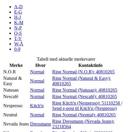
Inspirasjon
A-D
E-G
H-J
K-M
N-P
Søk
Q-S
T-V
W-Å
0-9
Åpningstider
Tabell med aktuelle merkevarer
Merke
Hvor
Kontaktinfo
Praktisk informasjon
N.O.R
Normal
Ring Normal (N.O.R):
40810265
Ledige stillinger
Natural &
Ring Normal (Natural & Easy):
Normal
Easy
40810265
Magasin
Natusan
Normal
Ring Normal (Natusan):
40810265
Nescafé
Normal
Ring Normal (Nescafé):
40810265
Gavekort
Ring Kitch'n (Nespresso):
51110258
/
Nespresso
Kitch'n
Send e-post
til Kitch'n (Nespresso)
Finn frem
Neutral
Normal
Ring Normal (Neutral):
40810265
Ring Dressmann (Nevada Jeans):
Nevada Jeans
Dressmann
23218564