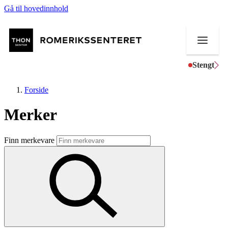
Gå til hovedinnhold
Stengt
Forside
Merker
Butikker
Finn merkevare
Mat og drikke
Helse
Aktiviteter
Tilbud