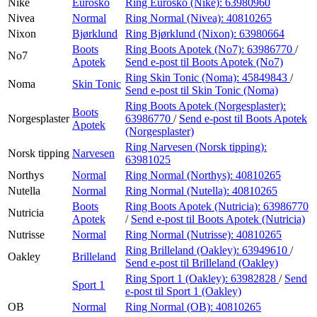
Nike
Eurosko
Ring Eurosko (Nike):
63980960
Nivea
Normal
Ring Normal (Nivea):
40810265
Nixon
Bjørklund
Ring Bjørklund (Nixon):
63980664
Boots
Ring Boots Apotek (No7):
63986770
/
No7
Apotek
Send e-post
til Boots Apotek (No7)
Ring Skin Tonic (Noma):
45849843
/
Noma
Skin Tonic
Send e-post
til Skin Tonic (Noma)
Ring Boots Apotek (Norgesplaster):
Boots
Norgesplaster
63986770
/
Send e-post
til Boots Apotek
Apotek
(Norgesplaster)
Ring Narvesen (Norsk tipping):
Norsk tipping
Narvesen
63981025
Northys
Normal
Ring Normal (Northys):
40810265
Nutella
Normal
Ring Normal (Nutella):
40810265
Boots
Ring Boots Apotek (Nutricia):
63986770
Nutricia
Apotek
/
Send e-post
til Boots Apotek (Nutricia)
Nutrisse
Normal
Ring Normal (Nutrisse):
40810265
Ring Brilleland (Oakley):
63949610
/
Oakley
Brilleland
Send e-post
til Brilleland (Oakley)
Ring Sport 1 (Oakley):
63982828
/
Send
Sport 1
e-post
til Sport 1 (Oakley)
OB
Normal
Ring Normal (OB):
40810265