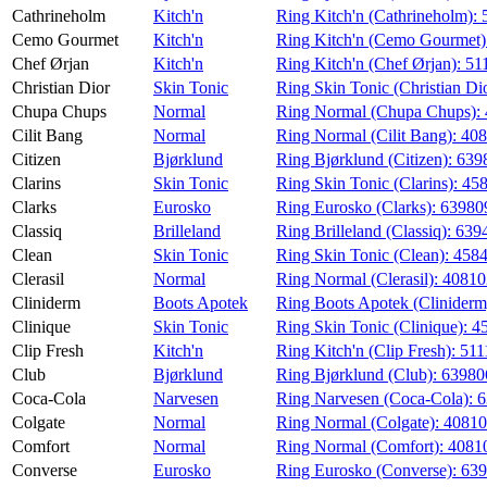
Cathrineholm
Kitch'n
Ring Kitch'n (Cathrineholm):
Cemo Gourmet
Kitch'n
Ring Kitch'n (Cemo Gourmet)
Chef Ørjan
Kitch'n
Ring Kitch'n (Chef Ørjan):
51
Christian Dior
Skin Tonic
Ring Skin Tonic (Christian Di
Chupa Chups
Normal
Ring Normal (Chupa Chups):
Cilit Bang
Normal
Ring Normal (Cilit Bang):
408
Citizen
Bjørklund
Ring Bjørklund (Citizen):
639
Clarins
Skin Tonic
Ring Skin Tonic (Clarins):
45
Clarks
Eurosko
Ring Eurosko (Clarks):
63980
Classiq
Brilleland
Ring Brilleland (Classiq):
639
Clean
Skin Tonic
Ring Skin Tonic (Clean):
458
Clerasil
Normal
Ring Normal (Clerasil):
40810
Cliniderm
Boots Apotek
Ring Boots Apotek (Cliniderm
Clinique
Skin Tonic
Ring Skin Tonic (Clinique):
4
Clip Fresh
Kitch'n
Ring Kitch'n (Clip Fresh):
511
Club
Bjørklund
Ring Bjørklund (Club):
63980
Coca-Cola
Narvesen
Ring Narvesen (Coca-Cola):
6
Colgate
Normal
Ring Normal (Colgate):
40810
Comfort
Normal
Ring Normal (Comfort):
4081
Converse
Eurosko
Ring Eurosko (Converse):
639