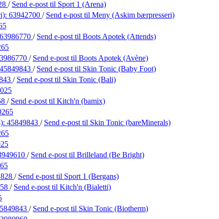
28
/
Send e-post
til Sport 1 (Arena)
i):
63942700
/
Send e-post
til Meny (Askim bærpresseri)
65
63986770
/
Send e-post
til Boots Apotek (Attends)
265
3986770
/
Send e-post
til Boots Apotek (Avène)
45849843
/
Send e-post
til Skin Tonic (Baby Foot)
9843
/
Send e-post
til Skin Tonic (Bali)
025
58
/
Send e-post
til Kitch'n (bamix)
0265
s):
45849843
/
Send e-post
til Skin Tonic (bareMinerals)
265
025
3949610
/
Send e-post
til Brilleland (Be Bright)
65
2828
/
Send e-post
til Sport 1 (Bergans)
258
/
Send e-post
til Kitch'n (Bialetti)
5
5849843
/
Send e-post
til Skin Tonic (Biotherm)