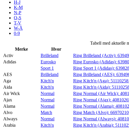
H-J
Aktiviteter
K-M
N-P
Q-S
T-V
Tilbud
W-Å
0-9
Inspirasjon
Tabell med aktuelle 
Merke
Hvor
Activ
Brilleland
Ring Brilleland (Activ):
6394
Adidas
Eurosko
Ring Eurosko (Adidas):
6398
Sport 1
Ring Sport 1 (Adidas):
63982
Søk
AES
Brilleland
Ring Brilleland (AES):
63949
Aga
Kitch'n
Ring Kitch'n (Aga):
5111025
Aida
Kitch'n
Ring Kitch'n (Aida):
5111025
Air Wick
Normal
Ring Normal (Air Wick):
408
Ajax
Normal
Ring Normal (Ajax):
4081026
Åpningstider
Alama
Normal
Ring Normal (Alama):
40810
Alvo
Match
Ring Match (Alvo):
66970210
Praktisk informasjon
Always
Normal
Ring Normal (Always):
40810
Ledige stillinger
Arabia
Kitch'n
Ring Kitch'n (Arabia):
51110