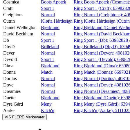
Cosmica
Boots Apotek
Ring Boots Apotek (Cosmica)
Craft
Sport 1
Ring Sport 1 (Craft):
639828
Creightons
Normal
Ring Normal (Creightons):
40
Cutrin
Kløfta Hårdesign
Ring Kløfta Hårdesign (Cutrin
Daniel Wellington
Bjørklund
Ring Bjørklund (Daniel Welli
David Beckham
Normal
Ring Normal (David Beckham
Db
Sport 1
Ring Sport 1 (Db):
63982828
DbyD
Brilleland
Ring Brilleland (DbyD):
6394
Dever
Normal
Ring Normal (Dever):
408102
Devold
Sport 1
Ring Sport 1 (Devold):
63982
Dima
Bjørklund
Ring Bjørklund (Dima):
6398
Donna
Match
Ring Match (Donna):
669702
Doritos
Normal
Ring Normal (Doritos):
40810
Dove
Normal
Ring Normal (Dove):
408102
Dreamies
Normal
Ring Normal (Dreamies):
408
Duette
Bjørklund
Ring Bjørklund (Duette):
639
Dyre Gård
Meny
Ring Meny (Dyre Gård):
639
Aarke
Kitch'n
Ring Kitch'n (Aarke):
511102
VIS FLERE
Merkevarer