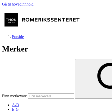
Gå til hovedinnhold
Forside
Merker
Butikker
Mat og drikke
Finn merkevare
Helse
A-D
E-G