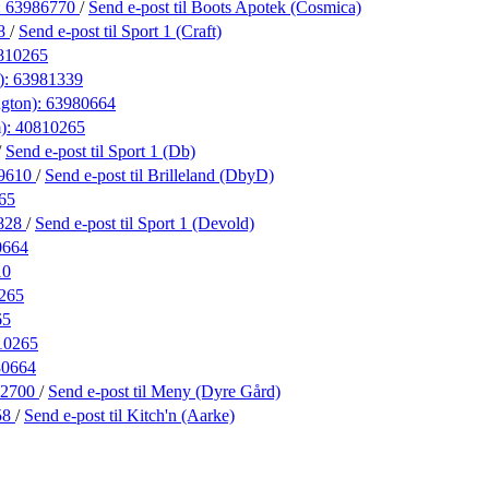
:
63986770
/
Send e-post
til Boots Apotek (Cosmica)
28
/
Send e-post
til Sport 1 (Craft)
810265
):
63981339
ngton):
63980664
):
40810265
/
Send e-post
til Sport 1 (Db)
9610
/
Send e-post
til Brilleland (DbyD)
65
828
/
Send e-post
til Sport 1 (Devold)
0664
10
265
65
10265
80664
42700
/
Send e-post
til Meny (Dyre Gård)
58
/
Send e-post
til Kitch'n (Aarke)