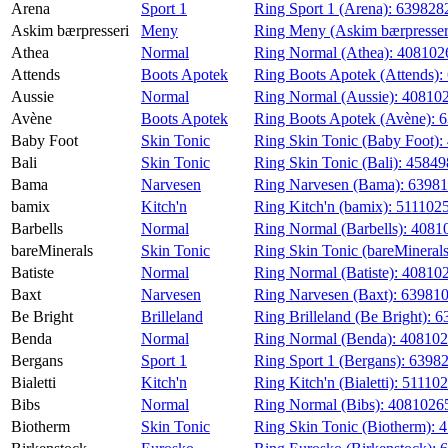
Arena
Sport 1
Ring Sport 1 (Arena):
639828
Magasin
Askim bærpresseri
Meny
Ring Meny (Askim bærpresser
Athea
Normal
Ring Normal (Athea):
408102
Gavekort
Attends
Boots Apotek
Ring Boots Apotek (Attends):
Finn frem
Aussie
Normal
Ring Normal (Aussie):
40810
Avène
Boots Apotek
Ring Boots Apotek (Avène):
6
Baby Foot
Skin Tonic
Ring Skin Tonic (Baby Foot):
Bali
Skin Tonic
Ring Skin Tonic (Bali):
4584
Bama
Narvesen
Ring Narvesen (Bama):
63981
bamix
Kitch'n
Ring Kitch'n (bamix):
511102
Barbells
Normal
Ring Normal (Barbells):
4081
bareMinerals
Skin Tonic
Ring Skin Tonic (bareMineral
Batiste
Normal
Ring Normal (Batiste):
40810
Baxt
Narvesen
Ring Narvesen (Baxt):
63981
Be Bright
Brilleland
Ring Brilleland (Be Bright):
6
Benda
Normal
Ring Normal (Benda):
408102
Bergans
Sport 1
Ring Sport 1 (Bergans):
6398
Bialetti
Kitch'n
Ring Kitch'n (Bialetti):
51110
Bibs
Normal
Ring Normal (Bibs):
4081026
Biotherm
Skin Tonic
Ring Skin Tonic (Biotherm):
4