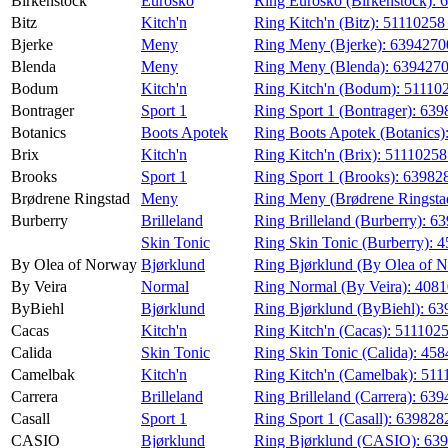
Birkenstock
Eurosko
Ring Eurosko (Birkenstock):
6
Bitz
Kitch'n
Ring Kitch'n (Bitz):
5111025
Bjerke
Meny
Ring Meny (Bjerke):
639427
Blenda
Meny
Ring Meny (Blenda):
639427
Bodum
Kitch'n
Ring Kitch'n (Bodum):
51110
Bontrager
Sport 1
Ring Sport 1 (Bontrager):
639
Botanics
Boots Apotek
Ring Boots Apotek (Botanics)
Brix
Kitch'n
Ring Kitch'n (Brix):
5111025
Brooks
Sport 1
Ring Sport 1 (Brooks):
63982
Brødrene Ringstad
Meny
Ring Meny (Brødrene Ringsta
Burberry
Brilleland
Ring Brilleland (Burberry):
63
Skin Tonic
Ring Skin Tonic (Burberry):
4
By Olea of Norway
Bjørklund
Ring Bjørklund (By Olea of 
By Veira
Normal
Ring Normal (By Veira):
4081
ByBiehl
Bjørklund
Ring Bjørklund (ByBiehl):
63
Cacas
Kitch'n
Ring Kitch'n (Cacas):
511102
Calida
Skin Tonic
Ring Skin Tonic (Calida):
458
Camelbak
Kitch'n
Ring Kitch'n (Camelbak):
511
Carrera
Brilleland
Ring Brilleland (Carrera):
639
Casall
Sport 1
Ring Sport 1 (Casall):
639828
CASIO
Bjørklund
Ring Bjørklund (CASIO):
639