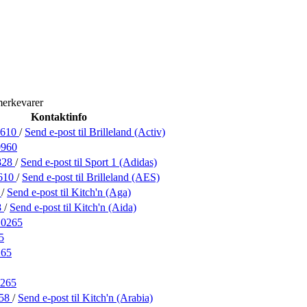
merkevarer
Kontaktinfo
9610
/
Send e-post
til Brilleland (Activ)
0960
828
/
Send e-post
til Sport 1 (Adidas)
610
/
Send e-post
til Brilleland (AES)
8
/
Send e-post
til Kitch'n (Aga)
8
/
Send e-post
til Kitch'n (Aida)
10265
5
265
265
258
/
Send e-post
til Kitch'n (Arabia)