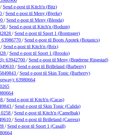
3980960
8
/
Send e-post
til Kitch'n (Bitz)
00
/
Send e-post
til Meny (Bjerke)
00
/
Send e-post
til Meny (Blenda)
258
/
Send e-post
til Kitch'n (Bodum)
82828
/
Send e-post
til Sport 1 (Bontrager)
:
63986770
/
Send e-post
til Boots Apotek (Botanics)
8
/
Send e-post
til Kitch'n (Brix)
828
/
Send e-post
til Sport 1 (Brooks)
d):
63942700
/
Send e-post
til Meny (Brødrene Ringstad)
949610
/
Send e-post
til Brilleland (Burberry)
5849843
/
Send e-post
til Skin Tonic (Burberry)
Norway):
63980664
0265
980664
58
/
Send e-post
til Kitch'n (Cacas)
49843
/
Send e-post
til Skin Tonic (Calida)
10258
/
Send e-post
til Kitch'n (Camelbak)
49610
/
Send e-post
til Brilleland (Carrera)
28
/
Send e-post
til Sport 1 (Casall)
80664