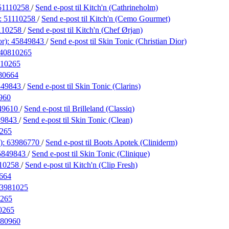
51110258
/
Send e-post
til Kitch'n (Cathrineholm)
:
51110258
/
Send e-post
til Kitch'n (Cemo Gourmet)
110258
/
Send e-post
til Kitch'n (Chef Ørjan)
or):
45849843
/
Send e-post
til Skin Tonic (Christian Dior)
40810265
10265
80664
849843
/
Send e-post
til Skin Tonic (Clarins)
960
49610
/
Send e-post
til Brilleland (Classiq)
49843
/
Send e-post
til Skin Tonic (Clean)
265
):
63986770
/
Send e-post
til Boots Apotek (Cliniderm)
5849843
/
Send e-post
til Skin Tonic (Clinique)
10258
/
Send e-post
til Kitch'n (Clip Fresh)
664
3981025
265
0265
80960