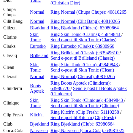
Dior
Tonic
(Christian Dior)
Chupa
Normal
Ring Normal (Chupa Chups):
40810265
Chups
Cilit Bang
Normal
Ring Normal (Cilit Bang):
40810265
Citizen
Bjørklund
Ring Bjørklund (Citizen):
63980664
Skin
Ring Skin Tonic (Clarins):
45849843
/
Clarins
Tonic
Send e-post
til Skin Tonic (Clarins)
Clarks
Eurosko
Ring Eurosko (Clarks):
63980960
Ring Brilleland (Classiq):
63949610
/
Classiq
Brilleland
Send e-post
til Brilleland (Classiq)
Skin
Ring Skin Tonic (Clean):
45849843
/
Clean
Tonic
Send e-post
til Skin Tonic (Clean)
Clerasil
Normal
Ring Normal (Clerasil):
40810265
Ring Boots Apotek (Cliniderm):
Boots
Cliniderm
63986770
/
Send e-post
til Boots Apotek
Apotek
(Cliniderm)
Skin
Ring Skin Tonic (Clinique):
45849843
/
Clinique
Tonic
Send e-post
til Skin Tonic (Clinique)
Ring Kitch'n (Clip Fresh):
51110258
/
Clip Fresh
Kitch'n
Send e-post
til Kitch'n (Clip Fresh)
Club
Bjørklund
Ring Bjørklund (Club):
63980664
Coca-Cola
Narvesen
Ring Narvesen (Coca-Cola):
63981025