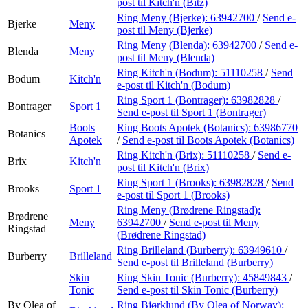
post
til Kitch'n (Bitz)
Ring Meny (Bjerke):
63942700
/
Send e-
Bjerke
Meny
post
til Meny (Bjerke)
Ring Meny (Blenda):
63942700
/
Send e-
Blenda
Meny
post
til Meny (Blenda)
Ring Kitch'n (Bodum):
51110258
/
Send
Bodum
Kitch'n
e-post
til Kitch'n (Bodum)
Ring Sport 1 (Bontrager):
63982828
/
Bontrager
Sport 1
Send e-post
til Sport 1 (Bontrager)
Boots
Ring Boots Apotek (Botanics):
63986770
Botanics
Apotek
/
Send e-post
til Boots Apotek (Botanics)
Ring Kitch'n (Brix):
51110258
/
Send e-
Brix
Kitch'n
post
til Kitch'n (Brix)
Ring Sport 1 (Brooks):
63982828
/
Send
Brooks
Sport 1
e-post
til Sport 1 (Brooks)
Ring Meny (Brødrene Ringstad):
Brødrene
Meny
63942700
/
Send e-post
til Meny
Ringstad
(Brødrene Ringstad)
Ring Brilleland (Burberry):
63949610
/
Burberry
Brilleland
Send e-post
til Brilleland (Burberry)
Skin
Ring Skin Tonic (Burberry):
45849843
/
Tonic
Send e-post
til Skin Tonic (Burberry)
By Olea of
Ring Bjørklund (By Olea of Norway):