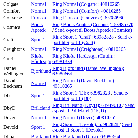
Colgate
Normal
Ring Normal (Colgate):
40810265
Comfort
Normal
Ring Normal (Comfort):
40810265
Converse
Eurosko
Ring Eurosko (Converse):
63980960
Boots
Ring Boots Apotek (Cosmica):
63986770
Cosmica
Apotek
/
Send e-post
til Boots Apotek (Cosmica)
Ring Sport 1 (Craft):
63982828
/
Send e-
Craft
Sport 1
post
til Sport 1 (Craft)
Creightons
Normal
Ring Normal (Creightons):
40810265
Kløfta
Ring Kløfta Hårdesign (Cutrin):
Cutrin
Hårdesign
63981339
Daniel
Ring Bjørklund (Daniel Wellington):
Bjørklund
Wellington
63980664
David
Ring Normal (David Beckham):
Normal
Beckham
40810265
Ring Sport 1 (Db):
63982828
/
Send e-
Db
Sport 1
post
til Sport 1 (Db)
Ring Brilleland (DbyD):
63949610
/
Send
DbyD
Brilleland
e-post
til Brilleland (DbyD)
Dever
Normal
Ring Normal (Dever):
40810265
Ring Sport 1 (Devold):
63982828
/
Send
Devold
Sport 1
e-post
til Sport 1 (Devold)
Dima
Bjørklund
Ring Bjørklund (Dima):
63980664