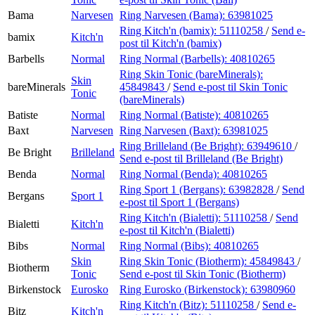
Bama
Narvesen
Ring Narvesen (Bama):
63981025
Ring Kitch'n (bamix):
51110258
/
Send e-
bamix
Kitch'n
post
til Kitch'n (bamix)
Barbells
Normal
Ring Normal (Barbells):
40810265
Ring Skin Tonic (bareMinerals):
Skin
bareMinerals
45849843
/
Send e-post
til Skin Tonic
Tonic
(bareMinerals)
Batiste
Normal
Ring Normal (Batiste):
40810265
Baxt
Narvesen
Ring Narvesen (Baxt):
63981025
Ring Brilleland (Be Bright):
63949610
/
Be Bright
Brilleland
Send e-post
til Brilleland (Be Bright)
Benda
Normal
Ring Normal (Benda):
40810265
Ring Sport 1 (Bergans):
63982828
/
Send
Bergans
Sport 1
e-post
til Sport 1 (Bergans)
Ring Kitch'n (Bialetti):
51110258
/
Send
Bialetti
Kitch'n
e-post
til Kitch'n (Bialetti)
Bibs
Normal
Ring Normal (Bibs):
40810265
Skin
Ring Skin Tonic (Biotherm):
45849843
/
Biotherm
Tonic
Send e-post
til Skin Tonic (Biotherm)
Birkenstock
Eurosko
Ring Eurosko (Birkenstock):
63980960
Ring Kitch'n (Bitz):
51110258
/
Send e-
Bitz
Kitch'n