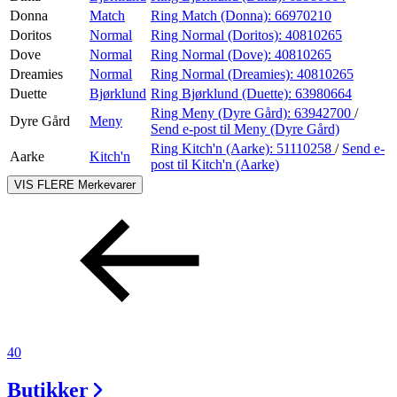
Donna
Match
Ring Match (Donna):
66970210
Doritos
Normal
Ring Normal (Doritos):
40810265
Dove
Normal
Ring Normal (Dove):
40810265
Dreamies
Normal
Ring Normal (Dreamies):
40810265
Duette
Bjørklund
Ring Bjørklund (Duette):
63980664
Ring Meny (Dyre Gård):
63942700
/
Dyre Gård
Meny
Send e-post
til Meny (Dyre Gård)
Ring Kitch'n (Aarke):
51110258
/
Send e-
Aarke
Kitch'n
post
til Kitch'n (Aarke)
VIS FLERE
Merkevarer
40
Butikker