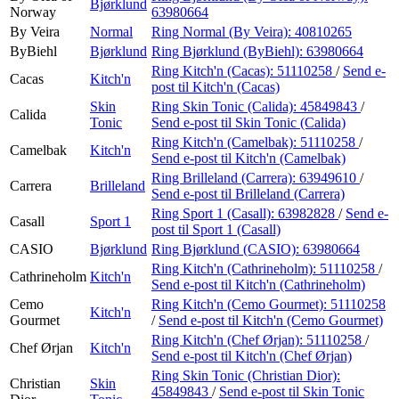
Bjørklund
Norway
63980664
By Veira
Normal
Ring Normal (By Veira):
40810265
ByBiehl
Bjørklund
Ring Bjørklund (ByBiehl):
63980664
Ring Kitch'n (Cacas):
51110258
/
Send e-
Cacas
Kitch'n
post
til Kitch'n (Cacas)
Skin
Ring Skin Tonic (Calida):
45849843
/
Calida
Tonic
Send e-post
til Skin Tonic (Calida)
Ring Kitch'n (Camelbak):
51110258
/
Camelbak
Kitch'n
Send e-post
til Kitch'n (Camelbak)
Ring Brilleland (Carrera):
63949610
/
Carrera
Brilleland
Send e-post
til Brilleland (Carrera)
Ring Sport 1 (Casall):
63982828
/
Send e-
Casall
Sport 1
post
til Sport 1 (Casall)
CASIO
Bjørklund
Ring Bjørklund (CASIO):
63980664
Ring Kitch'n (Cathrineholm):
51110258
/
Cathrineholm
Kitch'n
Send e-post
til Kitch'n (Cathrineholm)
Cemo
Ring Kitch'n (Cemo Gourmet):
51110258
Kitch'n
Gourmet
/
Send e-post
til Kitch'n (Cemo Gourmet)
Ring Kitch'n (Chef Ørjan):
51110258
/
Chef Ørjan
Kitch'n
Send e-post
til Kitch'n (Chef Ørjan)
Ring Skin Tonic (Christian Dior):
Christian
Skin
45849843
/
Send e-post
til Skin Tonic