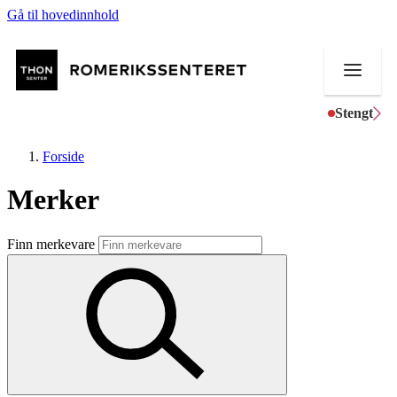
Gå til hovedinnhold
Stengt
Forside
Merker
Butikker
Finn merkevare
Mat og drikke
Helse
Aktiviteter
Tilbud