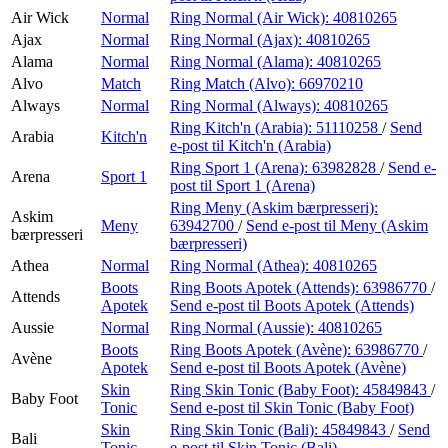
Air Wick
Normal
Ring Normal (Air Wick):
40810265
Ajax
Normal
Ring Normal (Ajax):
40810265
Alama
Normal
Ring Normal (Alama):
40810265
Alvo
Match
Ring Match (Alvo):
66970210
Always
Normal
Ring Normal (Always):
40810265
Ring Kitch'n (Arabia):
51110258
/
Send
Arabia
Kitch'n
e-post
til Kitch'n (Arabia)
Ring Sport 1 (Arena):
63982828
/
Send e-
Arena
Sport 1
post
til Sport 1 (Arena)
Ring Meny (Askim bærpresseri):
Askim
Meny
63942700
/
Send e-post
til Meny (Askim
bærpresseri
bærpresseri)
Athea
Normal
Ring Normal (Athea):
40810265
Boots
Ring Boots Apotek (Attends):
63986770
/
Attends
Apotek
Send e-post
til Boots Apotek (Attends)
Aussie
Normal
Ring Normal (Aussie):
40810265
Boots
Ring Boots Apotek (Avène):
63986770
/
Avène
Apotek
Send e-post
til Boots Apotek (Avène)
Skin
Ring Skin Tonic (Baby Foot):
45849843
/
Baby Foot
Tonic
Send e-post
til Skin Tonic (Baby Foot)
Skin
Ring Skin Tonic (Bali):
45849843
/
Send
Bali
Tonic
e-post
til Skin Tonic (Bali)