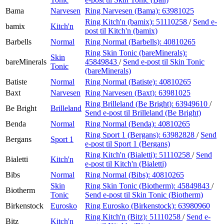
Bama
Narvesen
Ring Narvesen (Bama):
63981025
Ring Kitch'n (bamix):
51110258
/
Send e-
bamix
Kitch'n
post
til Kitch'n (bamix)
Barbells
Normal
Ring Normal (Barbells):
40810265
Ring Skin Tonic (bareMinerals):
Skin
bareMinerals
45849843
/
Send e-post
til Skin Tonic
Tonic
(bareMinerals)
Batiste
Normal
Ring Normal (Batiste):
40810265
Baxt
Narvesen
Ring Narvesen (Baxt):
63981025
Ring Brilleland (Be Bright):
63949610
/
Be Bright
Brilleland
Send e-post
til Brilleland (Be Bright)
Benda
Normal
Ring Normal (Benda):
40810265
Ring Sport 1 (Bergans):
63982828
/
Send
Bergans
Sport 1
e-post
til Sport 1 (Bergans)
Ring Kitch'n (Bialetti):
51110258
/
Send
Bialetti
Kitch'n
e-post
til Kitch'n (Bialetti)
Bibs
Normal
Ring Normal (Bibs):
40810265
Skin
Ring Skin Tonic (Biotherm):
45849843
/
Biotherm
Tonic
Send e-post
til Skin Tonic (Biotherm)
Birkenstock
Eurosko
Ring Eurosko (Birkenstock):
63980960
Ring Kitch'n (Bitz):
51110258
/
Send e-
Bitz
Kitch'n