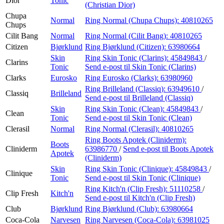
Dior
Tonic
(Christian Dior)
Chupa
Normal
Ring Normal (Chupa Chups):
40810265
Chups
Cilit Bang
Normal
Ring Normal (Cilit Bang):
40810265
Citizen
Bjørklund
Ring Bjørklund (Citizen):
63980664
Skin
Ring Skin Tonic (Clarins):
45849843
/
Clarins
Tonic
Send e-post
til Skin Tonic (Clarins)
Clarks
Eurosko
Ring Eurosko (Clarks):
63980960
Ring Brilleland (Classiq):
63949610
/
Classiq
Brilleland
Send e-post
til Brilleland (Classiq)
Skin
Ring Skin Tonic (Clean):
45849843
/
Clean
Tonic
Send e-post
til Skin Tonic (Clean)
Clerasil
Normal
Ring Normal (Clerasil):
40810265
Ring Boots Apotek (Cliniderm):
Boots
Cliniderm
63986770
/
Send e-post
til Boots Apotek
Apotek
(Cliniderm)
Skin
Ring Skin Tonic (Clinique):
45849843
/
Clinique
Tonic
Send e-post
til Skin Tonic (Clinique)
Ring Kitch'n (Clip Fresh):
51110258
/
Clip Fresh
Kitch'n
Send e-post
til Kitch'n (Clip Fresh)
Club
Bjørklund
Ring Bjørklund (Club):
63980664
Coca-Cola
Narvesen
Ring Narvesen (Coca-Cola):
63981025