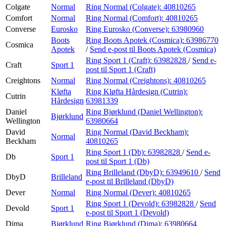
Colgate
Normal
Ring Normal (Colgate):
40810265
Comfort
Normal
Ring Normal (Comfort):
40810265
Converse
Eurosko
Ring Eurosko (Converse):
63980960
Boots
Ring Boots Apotek (Cosmica):
63986770
Cosmica
Apotek
/
Send e-post
til Boots Apotek (Cosmica)
Ring Sport 1 (Craft):
63982828
/
Send e-
Craft
Sport 1
post
til Sport 1 (Craft)
Creightons
Normal
Ring Normal (Creightons):
40810265
Kløfta
Ring Kløfta Hårdesign (Cutrin):
Cutrin
Hårdesign
63981339
Daniel
Ring Bjørklund (Daniel Wellington):
Bjørklund
Wellington
63980664
David
Ring Normal (David Beckham):
Normal
Beckham
40810265
Ring Sport 1 (Db):
63982828
/
Send e-
Db
Sport 1
post
til Sport 1 (Db)
Ring Brilleland (DbyD):
63949610
/
Send
DbyD
Brilleland
e-post
til Brilleland (DbyD)
Dever
Normal
Ring Normal (Dever):
40810265
Ring Sport 1 (Devold):
63982828
/
Send
Devold
Sport 1
e-post
til Sport 1 (Devold)
Dima
Bjørklund
Ring Bjørklund (Dima):
63980664