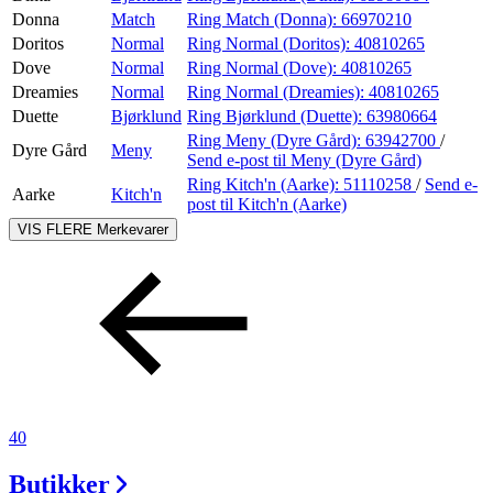
Donna
Match
Ring Match (Donna):
66970210
Doritos
Normal
Ring Normal (Doritos):
40810265
Dove
Normal
Ring Normal (Dove):
40810265
Dreamies
Normal
Ring Normal (Dreamies):
40810265
Duette
Bjørklund
Ring Bjørklund (Duette):
63980664
Ring Meny (Dyre Gård):
63942700
/
Dyre Gård
Meny
Send e-post
til Meny (Dyre Gård)
Ring Kitch'n (Aarke):
51110258
/
Send e-
Aarke
Kitch'n
post
til Kitch'n (Aarke)
VIS FLERE
Merkevarer
40
Butikker