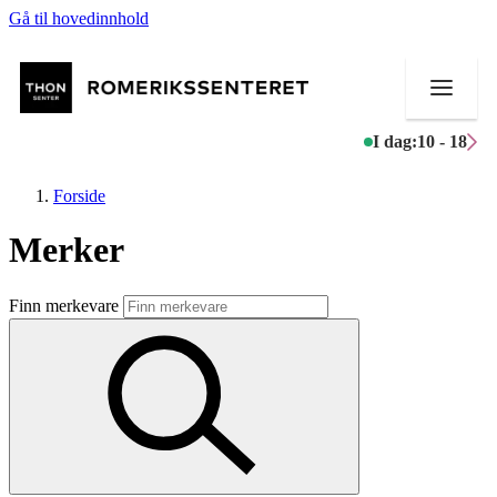
Gå til hovedinnhold
I dag:
10 - 18
Forside
Merker
Butikker
Finn merkevare
Mat og drikke
Helse
Aktiviteter
Tilbud