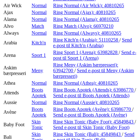
Air Wick
Normal
Ring Normal (Air Wick):
40810265
Ajax
Normal
Ring Normal (Ajax):
40810265
Alama
Normal
Ring Normal (Alama):
40810265
Alvo
Match
Ring Match (Alvo):
66970210
Always
Normal
Ring Normal (Always):
40810265
Ring Kitch'n (Arabia):
51110258
/
Send
Arabia
Kitch'n
e-post
til Kitch'n (Arabia)
Ring Sport 1 (Arena):
63982828
/
Send e-
Arena
Sport 1
post
til Sport 1 (Arena)
Ring Meny (Askim bærpresseri):
Askim
Meny
63942700
/
Send e-post
til Meny (Askim
bærpresseri
bærpresseri)
Athea
Normal
Ring Normal (Athea):
40810265
Boots
Ring Boots Apotek (Attends):
63986770
/
Attends
Apotek
Send e-post
til Boots Apotek (Attends)
Aussie
Normal
Ring Normal (Aussie):
40810265
Boots
Ring Boots Apotek (Avène):
63986770
/
Avène
Apotek
Send e-post
til Boots Apotek (Avène)
Skin
Ring Skin Tonic (Baby Foot):
45849843
/
Baby Foot
Tonic
Send e-post
til Skin Tonic (Baby Foot)
Skin
Ring Skin Tonic (Bali):
45849843
/
Send
Bali
Tonic
e-post
til Skin Tonic (Bali)