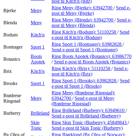
post
til Kitch'n (Bitz)
Ring Meny (Bjerke):
63942700
/
Send e-
Bjerke
Meny
post
til Meny (Bjerke)
Ring Meny (Blenda):
63942700
/
Send e-
Blenda
Meny
post
til Meny (Blenda)
Ring Kitch'n (Bodum):
51110258
/
Send
Bodum
Kitch'n
e-post
til Kitch'n (Bodum)
Ring Sport 1 (Bontrager):
63982828
/
Bontrager
Sport 1
Send e-post
til Sport 1 (Bontrager)
Boots
Ring Boots Apotek (Botanics):
63986770
Botanics
Apotek
/
Send e-post
til Boots Apotek (Botanics)
Ring Kitch'n (Brix):
51110258
/
Send e-
Brix
Kitch'n
post
til Kitch'n (Brix)
Ring Sport 1 (Brooks):
63982828
/
Send
Brooks
Sport 1
e-post
til Sport 1 (Brooks)
Ring Meny (Brødrene Ringstad):
Brødrene
Meny
63942700
/
Send e-post
til Meny
Ringstad
(Brødrene Ringstad)
Ring Brilleland (Burberry):
63949610
/
Burberry
Brilleland
Send e-post
til Brilleland (Burberry)
Skin
Ring Skin Tonic (Burberry):
45849843
/
Tonic
Send e-post
til Skin Tonic (Burberry)
By Olea of
Ring Bjørklund (By Olea of Norway):