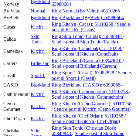
Bjørklund
Norway
63980664
By Veira
Normal
Ring Normal (By Veira):
40810265
ByBiehl
Bjørklund
Ring Bjørklund (ByBiehl):
63980664
Ring Kitch'n (Cacas):
51110258
/
Send e-
Cacas
Kitch'n
post
til Kitch'n (Cacas)
Skin
Ring Skin Tonic (Calida):
45849843
/
Calida
Tonic
Send e-post
til Skin Tonic (Calida)
Ring Kitch'n (Camelbak):
51110258
/
Camelbak
Kitch'n
Send e-post
til Kitch'n (Camelbak)
Ring Brilleland (Carrera):
63949610
/
Carrera
Brilleland
Send e-post
til Brilleland (Carrera)
Ring Sport 1 (Casall):
63982828
/
Send e-
Casall
Sport 1
post
til Sport 1 (Casall)
CASIO
Bjørklund
Ring Bjørklund (CASIO):
63980664
Ring Kitch'n (Cathrineholm):
51110258
/
Cathrineholm
Kitch'n
Send e-post
til Kitch'n (Cathrineholm)
Cemo
Ring Kitch'n (Cemo Gourmet):
51110258
Kitch'n
Gourmet
/
Send e-post
til Kitch'n (Cemo Gourmet)
Ring Kitch'n (Chef Ørjan):
51110258
/
Chef Ørjan
Kitch'n
Send e-post
til Kitch'n (Chef Ørjan)
Ring Skin Tonic (Christian Dior):
Christian
Skin
45849843
/
Send e-post
til Skin Tonic