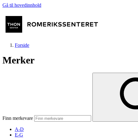
Gå til hovedinnhold
Forside
Merker
Butikker
Mat og drikke
Finn merkevare
Helse
A-D
E-G