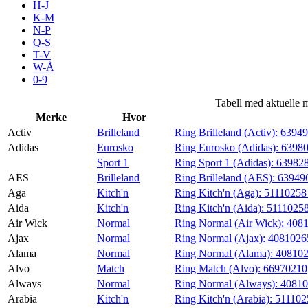
H-J
Aktiviteter
K-M
N-P
Q-S
T-V
Tilbud
W-Å
0-9
Inspirasjon
Tabell med aktuelle 
Merke
Hvor
Activ
Brilleland
Ring Brilleland (Activ):
6394
Adidas
Eurosko
Ring Eurosko (Adidas):
6398
Sport 1
Ring Sport 1 (Adidas):
63982
Søk
AES
Brilleland
Ring Brilleland (AES):
63949
Aga
Kitch'n
Ring Kitch'n (Aga):
5111025
Aida
Kitch'n
Ring Kitch'n (Aida):
5111025
Air Wick
Normal
Ring Normal (Air Wick):
408
Ajax
Normal
Ring Normal (Ajax):
4081026
Åpningstider
Alama
Normal
Ring Normal (Alama):
40810
Alvo
Match
Ring Match (Alvo):
66970210
Praktisk informasjon
Always
Normal
Ring Normal (Always):
40810
Ledige stillinger
Arabia
Kitch'n
Ring Kitch'n (Arabia):
51110