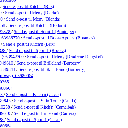
3980960
8
/
Send e-post
til Kitch'n (Bitz)
00
/
Send e-post
til Meny (Bjerke)
00
/
Send e-post
til Meny (Blenda)
258
/
Send e-post
til Kitch'n (Bodum)
82828
/
Send e-post
til Sport 1 (Bontrager)
:
63986770
/
Send e-post
til Boots Apotek (Botanics)
8
/
Send e-post
til Kitch'n (Brix)
828
/
Send e-post
til Sport 1 (Brooks)
d):
63942700
/
Send e-post
til Meny (Brødrene Ringstad)
949610
/
Send e-post
til Brilleland (Burberry)
5849843
/
Send e-post
til Skin Tonic (Burberry)
Norway):
63980664
0265
980664
58
/
Send e-post
til Kitch'n (Cacas)
49843
/
Send e-post
til Skin Tonic (Calida)
10258
/
Send e-post
til Kitch'n (Camelbak)
49610
/
Send e-post
til Brilleland (Carrera)
28
/
Send e-post
til Sport 1 (Casall)
80664