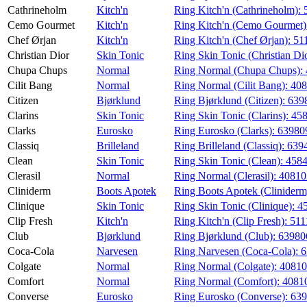
Cathrineholm
Kitch'n
Ring Kitch'n (Cathrineholm):
Cemo Gourmet
Kitch'n
Ring Kitch'n (Cemo Gourmet)
Chef Ørjan
Kitch'n
Ring Kitch'n (Chef Ørjan):
51
Christian Dior
Skin Tonic
Ring Skin Tonic (Christian Di
Chupa Chups
Normal
Ring Normal (Chupa Chups):
Cilit Bang
Normal
Ring Normal (Cilit Bang):
408
Citizen
Bjørklund
Ring Bjørklund (Citizen):
639
Clarins
Skin Tonic
Ring Skin Tonic (Clarins):
45
Clarks
Eurosko
Ring Eurosko (Clarks):
63980
Classiq
Brilleland
Ring Brilleland (Classiq):
639
Clean
Skin Tonic
Ring Skin Tonic (Clean):
458
Clerasil
Normal
Ring Normal (Clerasil):
40810
Cliniderm
Boots Apotek
Ring Boots Apotek (Cliniderm
Clinique
Skin Tonic
Ring Skin Tonic (Clinique):
4
Clip Fresh
Kitch'n
Ring Kitch'n (Clip Fresh):
511
Club
Bjørklund
Ring Bjørklund (Club):
63980
Coca-Cola
Narvesen
Ring Narvesen (Coca-Cola):
6
Colgate
Normal
Ring Normal (Colgate):
40810
Comfort
Normal
Ring Normal (Comfort):
4081
Converse
Eurosko
Ring Eurosko (Converse):
639