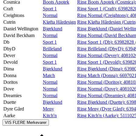
Cosmica
Boots Apotek
Ring Boots Apotek (Cosmica)
Craft
Sport 1
Ring Sport 1 (Craft):
639828
Creightons
Normal
Ring Normal (Creightons):
40
Cutrin
Kløfta Hårdesign
Ring Kløfta Hårdesign (Cutrin
Daniel Wellington
Bjørklund
Ring Bjørklund (Daniel Welli
David Beckham
Normal
Ring Normal (David Beckham
Db
Sport 1
Ring Sport 1 (Db):
63982828
DbyD
Brilleland
Ring Brilleland (DbyD):
6394
Dever
Normal
Ring Normal (Dever):
408102
Devold
Sport 1
Ring Sport 1 (Devold):
63982
Dima
Bjørklund
Ring Bjørklund (Dima):
6398
Donna
Match
Ring Match (Donna):
669702
Doritos
Normal
Ring Normal (Doritos):
40810
Dove
Normal
Ring Normal (Dove):
408102
Dreamies
Normal
Ring Normal (Dreamies):
408
Duette
Bjørklund
Ring Bjørklund (Duette):
639
Dyre Gård
Meny
Ring Meny (Dyre Gård):
639
Aarke
Kitch'n
Ring Kitch'n (Aarke):
511102
VIS FLERE
Merkevarer