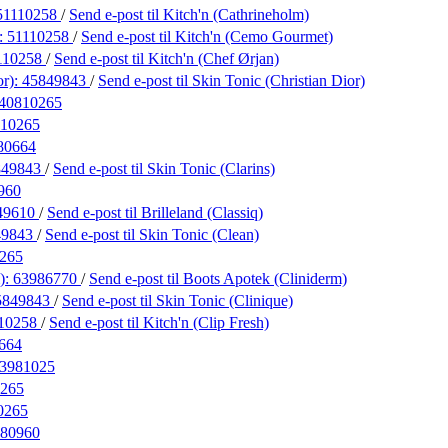
51110258
/
Send e-post
til Kitch'n (Cathrineholm)
:
51110258
/
Send e-post
til Kitch'n (Cemo Gourmet)
110258
/
Send e-post
til Kitch'n (Chef Ørjan)
or):
45849843
/
Send e-post
til Skin Tonic (Christian Dior)
40810265
10265
80664
849843
/
Send e-post
til Skin Tonic (Clarins)
960
49610
/
Send e-post
til Brilleland (Classiq)
49843
/
Send e-post
til Skin Tonic (Clean)
265
):
63986770
/
Send e-post
til Boots Apotek (Cliniderm)
5849843
/
Send e-post
til Skin Tonic (Clinique)
10258
/
Send e-post
til Kitch'n (Clip Fresh)
664
3981025
265
0265
80960