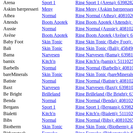
Arena
Sport 1
Ring Sport 1 (Arena):
639828
Magasin
Askim bærpresseri
Meny
Ring Meny (Askim bærpresser
Athea
Normal
Ring Normal (Athea):
408102
Gavekort
Attends
Boots Apotek
Ring Boots Apotek (Attends):
Finn frem
Aussie
Normal
Ring Normal (Aussie):
40810
Avène
Boots Apotek
Ring Boots Apotek (Avène):
6
Baby Foot
Skin Tonic
Ring Skin Tonic (Baby Foot):
Bali
Skin Tonic
Ring Skin Tonic (Bali):
4584
Bama
Narvesen
Ring Narvesen (Bama):
63981
bamix
Kitch'n
Ring Kitch'n (bamix):
511102
Barbells
Normal
Ring Normal (Barbells):
4081
bareMinerals
Skin Tonic
Ring Skin Tonic (bareMineral
Batiste
Normal
Ring Normal (Batiste):
40810
Baxt
Narvesen
Ring Narvesen (Baxt):
63981
Be Bright
Brilleland
Ring Brilleland (Be Bright):
6
Benda
Normal
Ring Normal (Benda):
408102
Bergans
Sport 1
Ring Sport 1 (Bergans):
6398
Bialetti
Kitch'n
Ring Kitch'n (Bialetti):
51110
Bibs
Normal
Ring Normal (Bibs):
4081026
Biotherm
Skin Tonic
Ring Skin Tonic (Biotherm):
4