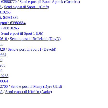
:
63986770
/
Send e-post
til Boots Apotek (Cosmica)
28
/
Send e-post
til Sport 1 (Craft)
810265
):
63981339
ngton):
63980664
):
40810265
/
Send e-post
til Sport 1 (Db)
9610
/
Send e-post
til Brilleland (DbyD)
65
828
/
Send e-post
til Sport 1 (Devold)
0664
10
265
65
10265
80664
42700
/
Send e-post
til Meny (Dyre Gård)
58
/
Send e-post
til Kitch'n (Aarke)