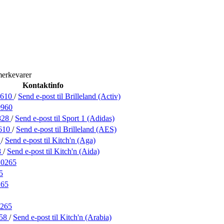
merkevarer
Kontaktinfo
9610
/
Send e-post
til Brilleland (Activ)
0960
828
/
Send e-post
til Sport 1 (Adidas)
610
/
Send e-post
til Brilleland (AES)
8
/
Send e-post
til Kitch'n (Aga)
8
/
Send e-post
til Kitch'n (Aida)
10265
5
265
265
258
/
Send e-post
til Kitch'n (Arabia)