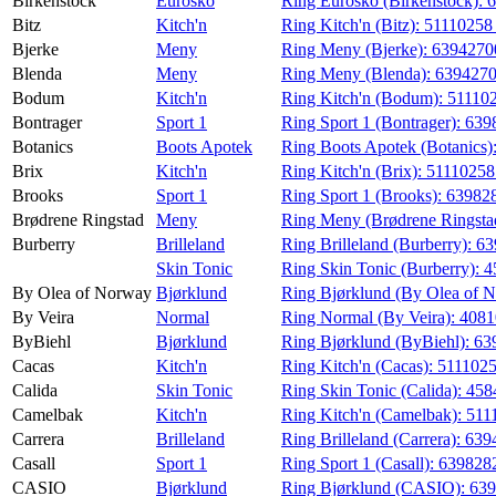
Birkenstock
Eurosko
Ring Eurosko (Birkenstock):
6
Bitz
Kitch'n
Ring Kitch'n (Bitz):
5111025
Bjerke
Meny
Ring Meny (Bjerke):
639427
Blenda
Meny
Ring Meny (Blenda):
639427
Bodum
Kitch'n
Ring Kitch'n (Bodum):
51110
Bontrager
Sport 1
Ring Sport 1 (Bontrager):
639
Botanics
Boots Apotek
Ring Boots Apotek (Botanics)
Brix
Kitch'n
Ring Kitch'n (Brix):
5111025
Brooks
Sport 1
Ring Sport 1 (Brooks):
63982
Brødrene Ringstad
Meny
Ring Meny (Brødrene Ringsta
Burberry
Brilleland
Ring Brilleland (Burberry):
63
Skin Tonic
Ring Skin Tonic (Burberry):
4
By Olea of Norway
Bjørklund
Ring Bjørklund (By Olea of 
By Veira
Normal
Ring Normal (By Veira):
4081
ByBiehl
Bjørklund
Ring Bjørklund (ByBiehl):
63
Cacas
Kitch'n
Ring Kitch'n (Cacas):
511102
Calida
Skin Tonic
Ring Skin Tonic (Calida):
458
Camelbak
Kitch'n
Ring Kitch'n (Camelbak):
511
Carrera
Brilleland
Ring Brilleland (Carrera):
639
Casall
Sport 1
Ring Sport 1 (Casall):
639828
CASIO
Bjørklund
Ring Bjørklund (CASIO):
639