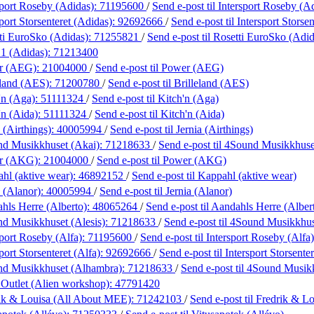
sport Roseby (Adidas):
71195600
/
Send e-post
til Intersport Roseby (A
port Storsenteret (Adidas):
92692666
/
Send e-post
til Intersport Storse
ti EuroSko (Adidas):
71255821
/
Send e-post
til Rosetti EuroSko (Adid
 1 (Adidas):
71213400
r (AEG):
21004000
/
Send e-post
til Power (AEG)
eland (AES):
71200780
/
Send e-post
til Brilleland (AES)
'n (Aga):
51111324
/
Send e-post
til Kitch'n (Aga)
'n (Aida):
51111324
/
Send e-post
til Kitch'n (Aida)
 (Airthings):
40005994
/
Send e-post
til Jernia (Airthings)
d Musikkhuset (Akai):
71218633
/
Send e-post
til 4Sound Musikkhuse
r (AKG):
21004000
/
Send e-post
til Power (AKG)
hl (aktive wear):
46892152
/
Send e-post
til Kappahl (aktive wear)
a (Alanor):
40005994
/
Send e-post
til Jernia (Alanor)
hls Herre (Alberto):
48065264
/
Send e-post
til Aandahls Herre (Alber
d Musikkhuset (Alesis):
71218633
/
Send e-post
til 4Sound Musikkhus
sport Roseby (Alfa):
71195600
/
Send e-post
til Intersport Roseby (Alfa)
port Storsenteret (Alfa):
92692666
/
Send e-post
til Intersport Storsente
nd Musikkhuset (Alhambra):
71218633
/
Send e-post
til 4Sound Musik
 Outlet (Alien workshop):
47791420
ik & Louisa (All About MEE):
71242103
/
Send e-post
til Fredrik & 