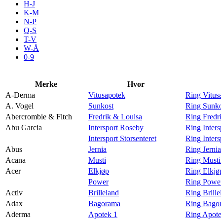
H-J
Aktiviteter
K-M
N-P
Q-S
T-V
Tilbud
W-Å
0-9
Inspirasjon
Merke
Hvor
A-Derma
Vitusapotek
Ring Vitus
A. Vogel
Sunkost
Ring Sunko
Abercrombie & Fitch
Fredrik & Louisa
Ring Fredr
Søk
Abu Garcia
Intersport Roseby
Ring Inter
Intersport Storsenteret
Ring Inters
Abus
Jernia
Ring Jerni
Acana
Musti
Ring Musti
Acer
Elkjøp
Ring Elkjø
Åpningstider
Power
Ring Power
Activ
Brilleland
Ring Brille
Praktisk informasjon
Adax
Bagorama
Ring Bago
Ledige stillinger
Aderma
Apotek 1
Ring Apot