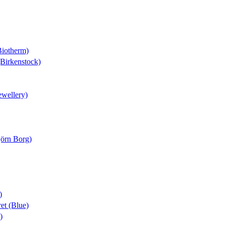
Biotherm)
(Birkenstock)
ewellery)
jörn Borg)
)
ret (Blue)
)