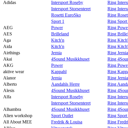
Adidas
Intersport Roseby
Ring Inter
Magasin
Intersport Storsenteret
Ring Inters
Rosetti EuroSko
Ring Roset
Gavekort
Sport 1
Ring Sport
Finn frem
AEG
Power
Ring Powe
AES
Brilleland
Ring Brill
Aga
Kitch'n
Ring Kitch
Aida
Kitch'n
Ring Kitch
Airthings
Jernia
Ring Jernia
Akai
4Sound Musikkhuset
Ring 4Soun
AKG
Power
Ring Powe
aktive wear
Kappahl
Ring Kappa
Alanor
Jernia
Ring Jerni
Alberto
Aandahls Herre
Ring Aanda
Alesis
4Sound Musikkhuset
Ring 4Soun
Alfa
Intersport Roseby
Ring Inter
Intersport Storsenteret
Ring Inters
Alhambra
4Sound Musikkhuset
Ring 4Sou
Alien workshop
Sport Outlet
Ring Sport
All About MEE
Fredrik & Louisa
Ring Fredr