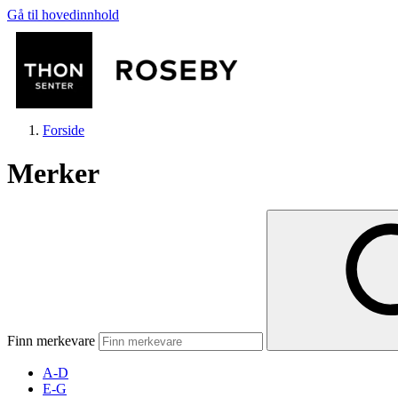
Gå til hovedinnhold
Forside
Merker
Butikker
Mat og drikke
Finn merkevare
Helse
A-D
E-G