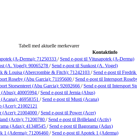
Tabell med aktuelle merkevarer
Kontaktinfo
apotek (A-Derma):
71250333
/
Send e-post
til Vitusapotek (A-Derma)
st (A. Vogel):
90065278
/
Send e-post
til Sunkost (A. Vogel)
ik & Louisa (Abercrombie & Fitch):
71242103
/
Send e-post
til Fredr
sport Roseby (Abu Garcia):
71195600
/
Send e-post
til Intersport Rose
port Storsenteret (Abu Garcia):
92692666
/
Send e-post
til Intersport S
a (Abus):
40005994
/
Send e-post
til Jernia (Abus)
 (Acana):
46958351
/
Send e-post
til Musti (Acana)
p (Acer):
21002121
 (Acer):
21004000
/
Send e-post
til Power (Acer)
land (Activ):
71200780
/
Send e-post
til Brilleland (Activ)
rama (Adax):
41348545
/
Send e-post
til Bagorama (Adax)
ek 1 (Aderma):
71206460
/
Send e-post
til Apotek 1 (Aderma)