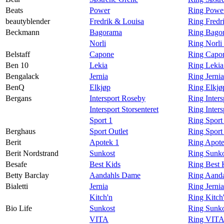
Beats
Power
Ring Power
beautyblender
Fredrik & Louisa
Ring Fredr
Beckmann
Bagorama
Ring Bago
Norli
Ring Norli
Belstaff
Capone
Ring Capon
Ben 10
Lekia
Ring Lekia
Bengalack
Jernia
Ring Jerni
BenQ
Elkjøp
Ring Elkj
Bergans
Intersport Roseby
Ring Inter
Intersport Storsenteret
Ring Inters
Sport 1
Ring Sport
Berghaus
Sport Outlet
Ring Sport
Berit
Apotek 1
Ring Apote
Berit Nordstrand
Sunkost
Ring Sunko
Besafe
Best Kids
Ring Best 
Betty Barclay
Aandahls Dame
Ring Aanda
Bialetti
Jernia
Ring Jernia
Kitch'n
Ring Kitch'
Bio Life
Sunkost
Ring Sunko
VITA
Ring VITA 