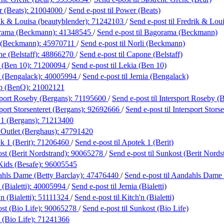
 (Beats):
21004000
/
Send e-post
til Power (Beats)
ik & Louisa (beautyblender):
71242103
/
Send e-post
til Fredrik & Lou
rama (Beckmann):
41348545
/
Send e-post
til Bagorama (Beckmann)
 (Beckmann):
45970711
/
Send e-post
til Norli (Beckmann)
e (Belstaff):
48866270
/
Send e-post
til Capone (Belstaff)
 (Ben 10):
71200094
/
Send e-post
til Lekia (Ben 10)
a (Bengalack):
40005994
/
Send e-post
til Jernia (Bengalack)
øp (BenQ):
21002121
sport Roseby (Bergans):
71195600
/
Send e-post
til Intersport Roseby (
port Storsenteret (Bergans):
92692666
/
Send e-post
til Intersport Stors
 1 (Bergans):
71213400
 Outlet (Berghaus):
47791420
k 1 (Berit):
71206460
/
Send e-post
til Apotek 1 (Berit)
st (Berit Nordstrand):
90065278
/
Send e-post
til Sunkost (Berit Nords
Kids (Besafe):
96005545
hls Dame (Betty Barclay):
47476440
/
Send e-post
til Aandahls Dame 
 (Bialetti):
40005994
/
Send e-post
til Jernia (Bialetti)
n (Bialetti):
51111324
/
Send e-post
til Kitch'n (Bialetti)
st (Bio Life):
90065278
/
Send e-post
til Sunkost (Bio Life)
(Bio Life):
71241366