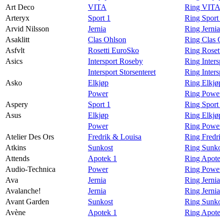
Art Deco
VITA
Ring VITA
Arteryx
Sport 1
Ring Sport
Arvid Nilsson
Jernia
Ring Jernia
Asaklitt
Clas Ohlson
Ring Clas 
Asfvlt
Rosetti EuroSko
Ring Roset
Asics
Intersport Roseby
Ring Inter
Intersport Storsenteret
Ring Inters
Asko
Elkjøp
Ring Elkjø
Power
Ring Powe
Aspery
Sport 1
Ring Sport
Asus
Elkjøp
Ring Elkjø
Power
Ring Powe
Atelier Des Ors
Fredrik & Louisa
Ring Fredr
Atkins
Sunkost
Ring Sunko
Attends
Apotek 1
Ring Apote
Audio-Technica
Power
Ring Power
Ava
Jernia
Ring Jerni
Avalanche!
Jernia
Ring Jerni
Avant Garden
Sunkost
Ring Sunko
Avène
Apotek 1
Ring Apote