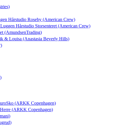
tries)
uggen Hårstudio Roseby (American Crew)
l Luggen Hårstudio Storsenteret (American Crew)
set (AmundsenTrading)
rik & Louisa (Anastasia Beverly Hills)
r)
)
i EuroSko (ARKK Copenhagen)
ls Herre (ARKK Copenhagen)
rmani)
ugrud)