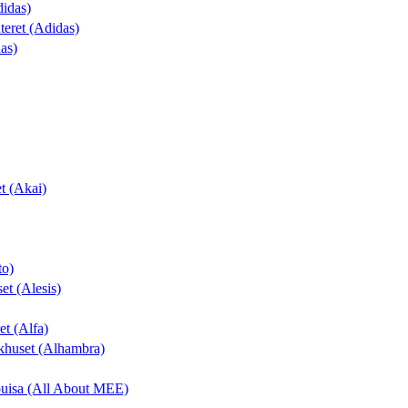
didas)
nteret (Adidas)
as)
t (Akai)
to)
et (Alesis)
ret (Alfa)
khuset (Alhambra)
Louisa (All About MEE)