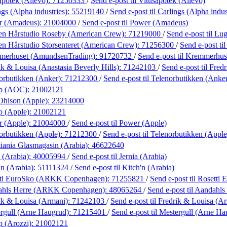
apotek (Allévo):
71250333
/
Send e-post
til Vitusapotek (Allévo)
gs (Alpha industries):
55219140
/
Send e-post
til Carlings (Alpha indus
r (Amadeus):
21004000
/
Send e-post
til Power (Amadeus)
en Hårstudio Roseby (American Crew):
71219000
/
Send e-post
til L
n Hårstudio Storsenteret (American Crew):
71256300
/
Send e-post
ti
merhuset (AmundsenTrading):
91720732
/
Send e-post
til Kremmerhu
ik & Louisa (Anastasia Beverly Hills):
71242103
/
Send e-post
til Fred
orbutikken (Anker):
71212300
/
Send e-post
til Telenorbutikken (Anke
øp (AOC):
21002121
Ohlson (Apple):
23214000
p (Apple):
21002121
r (Apple):
21004000
/
Send e-post
til Power (Apple)
orbutikken (Apple):
71212300
/
Send e-post
til Telenorbutikken (Apple
tiania Glasmagasin (Arabia):
46622640
 (Arabia):
40005994
/
Send e-post
til Jernia (Arabia)
'n (Arabia):
51111324
/
Send e-post
til Kitch'n (Arabia)
tti EuroSko (ARKK Copenhagen):
71255821
/
Send e-post
til Rosett
ahls Herre (ARKK Copenhagen):
48065264
/
Send e-post
til Aandah
ik & Louisa (Armani):
71242103
/
Send e-post
til Fredrik & Louisa (A
rgull (Arne Haugrud):
71215401
/
Send e-post
til Mestergull (Arne Ha
p (Arozzi):
21002121