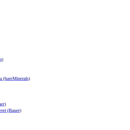
n)
sa (bareMinerals)
uer)
teret (Bauer)