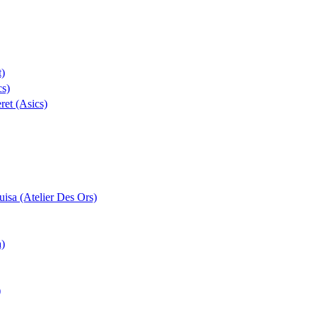
t)
cs)
eret (Asics)
uisa (Atelier Des Ors)
a)
)