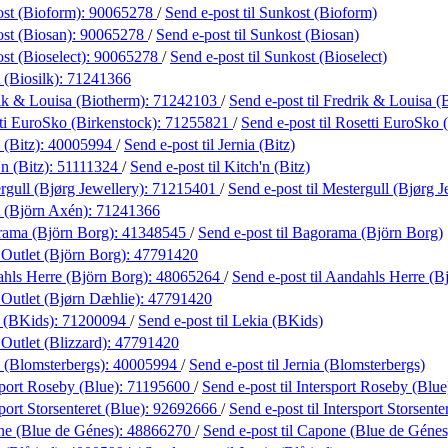
st (Bioform):
90065278
/
Send e-post
til Sunkost (Bioform)
st (Biosan):
90065278
/
Send e-post
til Sunkost (Biosan)
st (Bioselect):
90065278
/
Send e-post
til Sunkost (Bioselect)
(Biosilk):
71241366
ik & Louisa (Biotherm):
71242103
/
Send e-post
til Fredrik & Louisa (
ti EuroSko (Birkenstock):
71255821
/
Send e-post
til Rosetti EuroSko 
 (Bitz):
40005994
/
Send e-post
til Jernia (Bitz)
n (Bitz):
51111324
/
Send e-post
til Kitch'n (Bitz)
rgull (Bjørg Jewellery):
71215401
/
Send e-post
til Mestergull (Bjørg J
 (Björn Axén):
71241366
ama (Björn Borg):
41348545
/
Send e-post
til Bagorama (Björn Borg)
 Outlet (Björn Borg):
47791420
hls Herre (Björn Borg):
48065264
/
Send e-post
til Aandahls Herre (B
 Outlet (Bjørn Dæhlie):
47791420
 (BKids):
71200094
/
Send e-post
til Lekia (BKids)
Outlet (Blizzard):
47791420
a (Blomsterbergs):
40005994
/
Send e-post
til Jernia (Blomsterbergs)
sport Roseby (Blue):
71195600
/
Send e-post
til Intersport Roseby (Blue
port Storsenteret (Blue):
92692666
/
Send e-post
til Intersport Storsente
e (Blue de Génes):
48866270
/
Send e-post
til Capone (Blue de Génes