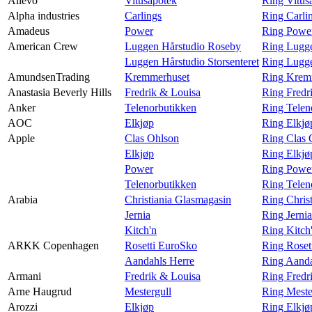
Allévo
Vitusapotek
Ring Vitus
Alpha industries
Carlings
Ring Carlin
Amadeus
Power
Ring Powe
American Crew
Luggen Hårstudio Roseby
Ring Lugg
Luggen Hårstudio Storsenteret
Ring Lugge
AmundsenTrading
Kremmerhuset
Ring Krem
Anastasia Beverly Hills
Fredrik & Louisa
Ring Fredr
Anker
Telenorbutikken
Ring Telen
AOC
Elkjøp
Ring Elkj
Apple
Clas Ohlson
Ring Clas 
Elkjøp
Ring Elkjø
Power
Ring Powe
Telenorbutikken
Ring Telen
Arabia
Christiania Glasmagasin
Ring Chris
Jernia
Ring Jernia
Kitch'n
Ring Kitch
ARKK Copenhagen
Rosetti EuroSko
Ring Rose
Aandahls Herre
Ring Aand
Armani
Fredrik & Louisa
Ring Fredr
Arne Haugrud
Mestergull
Ring Meste
Arozzi
Elkjøp
Ring Elkjø