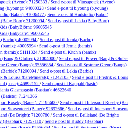
apotek (Avène):
71250333
/
Send e-post
til Vitusapotek (Avène)
ng (b.young):
94000328
/
Send e-post
til b.young (b.young)
udio (Babor):
91006477
/
Send e-post
til Hudstudio (Babor)
 (Baby Born):
71200094
/
Send e-post
til Lekia (Baby Born)
Kids (BabyBjörn):
96005545
Kids (Babycare):
96005545
a (Bacho):
40005994
/
Send e-post
til Jernia (Bacho)
a (bamix):
40005994
/
Send e-post
til Jernia (bamix)
'n (bamix):
51111324
/
Send e-post
til Kitch'n (bamix)
r (Bang & Olufsen):
21004000
/
Send e-post
til Power (Bang & Olufse
ene Grene (Bangs):
95556854
/
Send e-post
til Søstrene Grene (Bangs)
 (Barbie):
71200094
/
Send e-post
til Lekia (Barbie)
ik & Louisa (bareMinerals):
71242103
/
Send e-post
til Fredrik & Loui
hl (basic):
46892152
/
Send e-post
til Kappahl (basic)
tiania Glasmagasin (Bastian):
46622640
(Batiste):
71241366
sport Roseby (Bauer):
71195600
/
Send e-post
til Intersport Roseby (Ba
port Storsenteret (Bauer):
92692666
/
Send e-post
til Intersport Storsen
land (Be Bright):
71200780
/
Send e-post
til Brilleland (Be Bright)
y (Beaphar):
71257110
/
Send e-post
til Buddy (Beaphar)
ene Grene (Bear):
95556854
/
Send e-post
til Søstrene Grene (Bear)