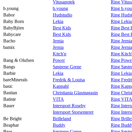
Vitusapotek
Ring Vitus
b.young
b.young
Ring b.you
Babor
Hudstudio
Ring Hudst
Baby Born
Lekia
Ring Lekia
BabyBjörn
Best Kids
Ring Best 
Babycare
Best Kids
Ring Best 
Bacho
Jernia
Ring Jerni
bamix
Jernia
Ring Jerni
Kitch'n
Ring Kitch
Bang & Olufsen
Power
Ring Powe
Bangs
Søstrene Grene
Ring Søstr
Barbie
Lekia
Ring Lekia
bareMinerals
Fredrik & Louisa
Ring Fredr
basic
Kappahl
Ring Kappa
Bastian
Christiania Glasmagasin
Ring Chris
Batiste
VITA
Ring VITA 
Bauer
Intersport Roseby
Ring Inter
Intersport Storsenteret
Ring Inters
Be Bright
Brilleland
Ring Brille
Beaphar
Buddy
Ring Budd
Bear
Søstrene Grene
Ring Søstr