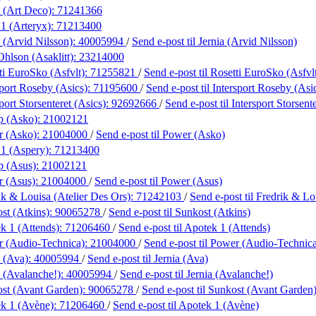
 (Art Deco):
71241366
 1 (Arteryx):
71213400
 (Arvid Nilsson):
40005994
/
Send e-post
til Jernia (Arvid Nilsson)
Ohlson (Asaklitt):
23214000
ti EuroSko (Asfvlt):
71255821
/
Send e-post
til Rosetti EuroSko (Asfvl
sport Roseby (Asics):
71195600
/
Send e-post
til Intersport Roseby (Asi
port Storsenteret (Asics):
92692666
/
Send e-post
til Intersport Storsent
p (Asko):
21002121
r (Asko):
21004000
/
Send e-post
til Power (Asko)
 1 (Aspery):
71213400
p (Asus):
21002121
r (Asus):
21004000
/
Send e-post
til Power (Asus)
ik & Louisa (Atelier Des Ors):
71242103
/
Send e-post
til Fredrik & Lo
st (Atkins):
90065278
/
Send e-post
til Sunkost (Atkins)
k 1 (Attends):
71206460
/
Send e-post
til Apotek 1 (Attends)
 (Audio-Technica):
21004000
/
Send e-post
til Power (Audio-Technic
a (Ava):
40005994
/
Send e-post
til Jernia (Ava)
a (Avalanche!):
40005994
/
Send e-post
til Jernia (Avalanche!)
st (Avant Garden):
90065278
/
Send e-post
til Sunkost (Avant Garden
k 1 (Avène):
71206460
/
Send e-post
til Apotek 1 (Avène)