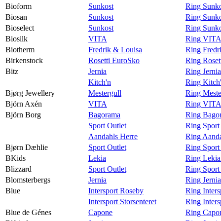
Bioform
Sunkost
Ring Sunko
Biosan
Sunkost
Ring Sunko
Bioselect
Sunkost
Ring Sunko
Biosilk
VITA
Ring VITA 
Biotherm
Fredrik & Louisa
Ring Fredr
Birkenstock
Rosetti EuroSko
Ring Roset
Bitz
Jernia
Ring Jernia
Kitch'n
Ring Kitch'
Bjørg Jewellery
Mestergull
Ring Meste
Björn Axén
VITA
Ring VITA
Björn Borg
Bagorama
Ring Bagor
Sport Outlet
Ring Sport
Aandahls Herre
Ring Aanda
Bjørn Dæhlie
Sport Outlet
Ring Sport
BKids
Lekia
Ring Lekia
Blizzard
Sport Outlet
Ring Sport 
Blomsterbergs
Jernia
Ring Jerni
Blue
Intersport Roseby
Ring Inter
Intersport Storsenteret
Ring Inters
Blue de Génes
Capone
Ring Capon