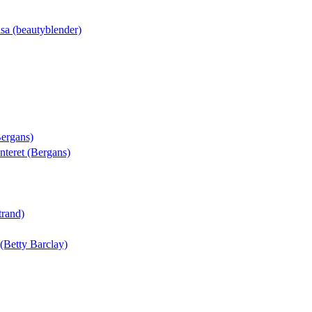
isa (beautyblender)
Bergans)
enteret (Bergans)
trand)
(Betty Barclay)