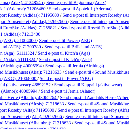
rama (Adax):
41348545
/
Send e-post
til Bagorama (Adax)
ek 1 (Aderma):
71206460
/
Send e-post
til Apotek 1 (Aderma)
sport Roseby (Adidas):
71195600
/
Send e-post
til Intersport Roseby (A
port Storsenteret (Adidas):
92692666
/
Send e-post
til Intersport Storse
ti EuroSko (Adidas):
71255821
/
Send e-post
til Rosetti EuroSko (Adid
 1 (Adidas):
71213400
r (AEG):
21004000
/
Send e-post
til Power (AEG)
eland (AES):
71200780
/
Send e-post
til Brilleland (AES)
'n (Aga):
51111324
/
Send e-post
til Kitch'n (Aga)
'n (Aida):
51111324
/
Send e-post
til Kitch'n (Aida)
 (Airthings):
40005994
/
Send e-post
til Jernia (Airthings)
d Musikkhuset (Akai):
71218633
/
Send e-post
til 4Sound Musikkhuse
r (AKG):
21004000
/
Send e-post
til Power (AKG)
hl (aktive wear):
46892152
/
Send e-post
til Kappahl (aktive wear)
a (Alanor):
40005994
/
Send e-post
til Jernia (Alanor)
hls Herre (Alberto):
48065264
/
Send e-post
til Aandahls Herre (Alber
d Musikkhuset (Alesis):
71218633
/
Send e-post
til 4Sound Musikkhus
sport Roseby (Alfa):
71195600
/
Send e-post
til Intersport Roseby (Alfa)
port Storsenteret (Alfa):
92692666
/
Send e-post
til Intersport Storsente
nd Musikkhuset (Alhambra):
71218633
/
Send e-post
til 4Sound Musik