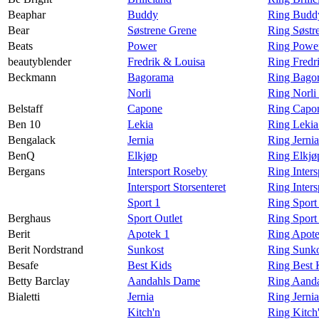
Beaphar
Buddy
Ring Budd
Bear
Søstrene Grene
Ring Søstr
Beats
Power
Ring Power
beautyblender
Fredrik & Louisa
Ring Fredr
Beckmann
Bagorama
Ring Bago
Norli
Ring Norli
Belstaff
Capone
Ring Capon
Ben 10
Lekia
Ring Lekia
Bengalack
Jernia
Ring Jerni
BenQ
Elkjøp
Ring Elkj
Bergans
Intersport Roseby
Ring Inter
Intersport Storsenteret
Ring Inters
Sport 1
Ring Sport
Berghaus
Sport Outlet
Ring Sport
Berit
Apotek 1
Ring Apote
Berit Nordstrand
Sunkost
Ring Sunko
Besafe
Best Kids
Ring Best 
Betty Barclay
Aandahls Dame
Ring Aanda
Bialetti
Jernia
Ring Jernia
Kitch'n
Ring Kitch'