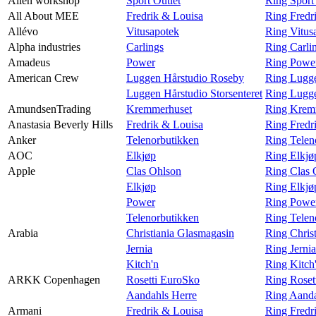
Alien workshop
Sport Outlet
Ring Sport
All About MEE
Fredrik & Louisa
Ring Fredr
Allévo
Vitusapotek
Ring Vitus
Alpha industries
Carlings
Ring Carlin
Amadeus
Power
Ring Powe
American Crew
Luggen Hårstudio Roseby
Ring Lugg
Luggen Hårstudio Storsenteret
Ring Lugge
AmundsenTrading
Kremmerhuset
Ring Krem
Anastasia Beverly Hills
Fredrik & Louisa
Ring Fredr
Anker
Telenorbutikken
Ring Telen
AOC
Elkjøp
Ring Elkj
Apple
Clas Ohlson
Ring Clas 
Elkjøp
Ring Elkjø
Power
Ring Powe
Telenorbutikken
Ring Telen
Arabia
Christiania Glasmagasin
Ring Chris
Jernia
Ring Jernia
Kitch'n
Ring Kitch
ARKK Copenhagen
Rosetti EuroSko
Ring Rose
Aandahls Herre
Ring Aand
Armani
Fredrik & Louisa
Ring Fredr