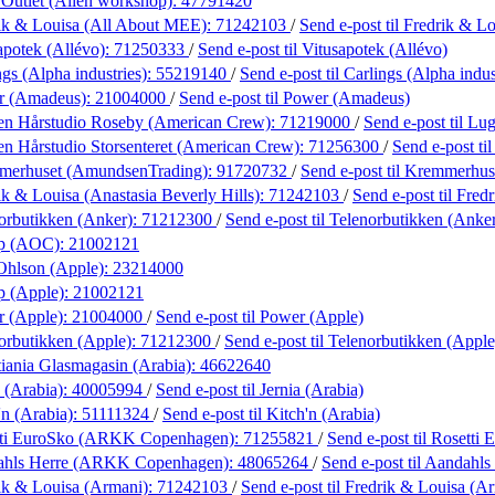
 Outlet (Alien workshop):
47791420
ik & Louisa (All About MEE):
71242103
/
Send e-post
til Fredrik & 
apotek (Allévo):
71250333
/
Send e-post
til Vitusapotek (Allévo)
gs (Alpha industries):
55219140
/
Send e-post
til Carlings (Alpha indus
r (Amadeus):
21004000
/
Send e-post
til Power (Amadeus)
en Hårstudio Roseby (American Crew):
71219000
/
Send e-post
til L
n Hårstudio Storsenteret (American Crew):
71256300
/
Send e-post
ti
merhuset (AmundsenTrading):
91720732
/
Send e-post
til Kremmerhu
ik & Louisa (Anastasia Beverly Hills):
71242103
/
Send e-post
til Fred
orbutikken (Anker):
71212300
/
Send e-post
til Telenorbutikken (Anke
øp (AOC):
21002121
Ohlson (Apple):
23214000
p (Apple):
21002121
r (Apple):
21004000
/
Send e-post
til Power (Apple)
orbutikken (Apple):
71212300
/
Send e-post
til Telenorbutikken (Apple
tiania Glasmagasin (Arabia):
46622640
 (Arabia):
40005994
/
Send e-post
til Jernia (Arabia)
'n (Arabia):
51111324
/
Send e-post
til Kitch'n (Arabia)
tti EuroSko (ARKK Copenhagen):
71255821
/
Send e-post
til Rosett
ahls Herre (ARKK Copenhagen):
48065264
/
Send e-post
til Aandah
ik & Louisa (Armani):
71242103
/
Send e-post
til Fredrik & Louisa (A