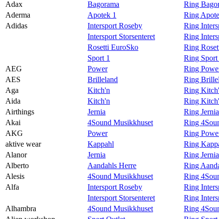
Adax
Bagorama
Ring Bago
Magasin
Aderma
Apotek 1
Ring Apot
Adidas
Intersport Roseby
Ring Inter
Gavekort
Intersport Storsenteret
Ring Inters
Finn frem
Rosetti EuroSko
Ring Roset
Sport 1
Ring Sport
AEG
Power
Ring Powe
AES
Brilleland
Ring Brill
Aga
Kitch'n
Ring Kitch
Aida
Kitch'n
Ring Kitch
Airthings
Jernia
Ring Jernia
Akai
4Sound Musikkhuset
Ring 4Soun
AKG
Power
Ring Powe
aktive wear
Kappahl
Ring Kappa
Alanor
Jernia
Ring Jerni
Alberto
Aandahls Herre
Ring Aanda
Alesis
4Sound Musikkhuset
Ring 4Soun
Alfa
Intersport Roseby
Ring Inter
Intersport Storsenteret
Ring Inters
Alhambra
4Sound Musikkhuset
Ring 4Sou