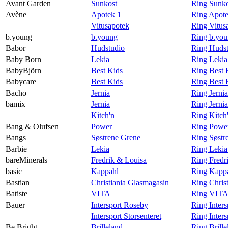
Avant Garden
Sunkost
Ring Sunko
Avène
Apotek 1
Ring Apote
Vitusapotek
Ring Vitus
b.young
b.young
Ring b.you
Babor
Hudstudio
Ring Hudst
Baby Born
Lekia
Ring Lekia
BabyBjörn
Best Kids
Ring Best 
Babycare
Best Kids
Ring Best 
Bacho
Jernia
Ring Jerni
bamix
Jernia
Ring Jerni
Kitch'n
Ring Kitch
Bang & Olufsen
Power
Ring Powe
Bangs
Søstrene Grene
Ring Søstr
Barbie
Lekia
Ring Lekia
bareMinerals
Fredrik & Louisa
Ring Fredr
basic
Kappahl
Ring Kappa
Bastian
Christiania Glasmagasin
Ring Chris
Batiste
VITA
Ring VITA 
Bauer
Intersport Roseby
Ring Inter
Intersport Storsenteret
Ring Inters
Be Bright
Brilleland
Ring Brille