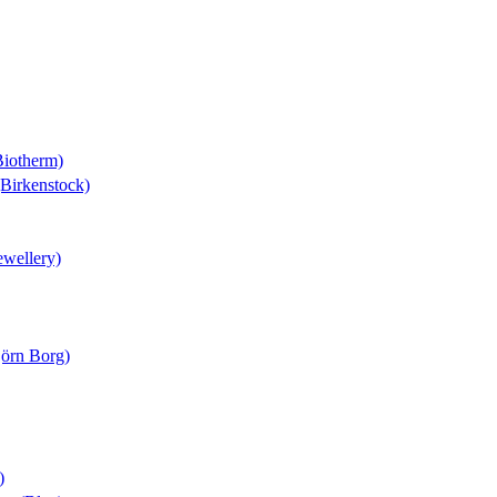
Biotherm)
(Birkenstock)
ewellery)
jörn Borg)
)