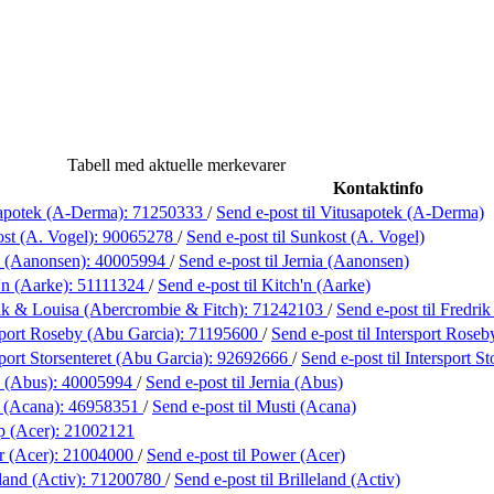
Tabell med aktuelle merkevarer
Kontaktinfo
apotek (A-Derma):
71250333
/
Send e-post
til Vitusapotek (A-Derma)
st (A. Vogel):
90065278
/
Send e-post
til Sunkost (A. Vogel)
a (Aanonsen):
40005994
/
Send e-post
til Jernia (Aanonsen)
'n (Aarke):
51111324
/
Send e-post
til Kitch'n (Aarke)
ik & Louisa (Abercrombie & Fitch):
71242103
/
Send e-post
til Fredr
sport Roseby (Abu Garcia):
71195600
/
Send e-post
til Intersport Rose
port Storsenteret (Abu Garcia):
92692666
/
Send e-post
til Intersport S
a (Abus):
40005994
/
Send e-post
til Jernia (Abus)
 (Acana):
46958351
/
Send e-post
til Musti (Acana)
p (Acer):
21002121
 (Acer):
21004000
/
Send e-post
til Power (Acer)
land (Activ):
71200780
/
Send e-post
til Brilleland (Activ)