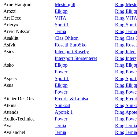
Arne Haugrud
Mestergull
Ring Meste
Arozzi
Elkjøp
Ring Elkjø
Art Deco
VITA
Ring VITA
Arteryx
Sport 1
Ring Sport
Arvid Nilsson
Jernia
Ring Jernia
Asaklitt
Clas Ohlson
Ring Clas 
Asfvlt
Rosetti EuroSko
Ring Roset
Asics
Intersport Roseby
Ring Inter
Intersport Storsenteret
Ring Inters
Asko
Elkjøp
Ring Elkjø
Power
Ring Powe
Aspery
Sport 1
Ring Sport
Asus
Elkjøp
Ring Elkjø
Power
Ring Powe
Atelier Des Ors
Fredrik & Louisa
Ring Fredr
Atkins
Sunkost
Ring Sunko
Attends
Apotek 1
Ring Apote
Audio-Technica
Power
Ring Power
Ava
Jernia
Ring Jerni
Avalanche!
Jernia
Ring Jerni