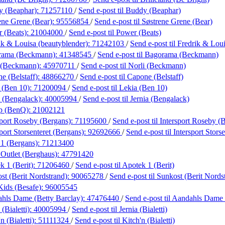
y (Beaphar):
71257110
/
Send e-post
til Buddy (Beaphar)
ene Grene (Bear):
95556854
/
Send e-post
til Søstrene Grene (Bear)
 (Beats):
21004000
/
Send e-post
til Power (Beats)
ik & Louisa (beautyblender):
71242103
/
Send e-post
til Fredrik & Lou
rama (Beckmann):
41348545
/
Send e-post
til Bagorama (Beckmann)
 (Beckmann):
45970711
/
Send e-post
til Norli (Beckmann)
e (Belstaff):
48866270
/
Send e-post
til Capone (Belstaff)
 (Ben 10):
71200094
/
Send e-post
til Lekia (Ben 10)
a (Bengalack):
40005994
/
Send e-post
til Jernia (Bengalack)
øp (BenQ):
21002121
sport Roseby (Bergans):
71195600
/
Send e-post
til Intersport Roseby (
port Storsenteret (Bergans):
92692666
/
Send e-post
til Intersport Stors
 1 (Bergans):
71213400
 Outlet (Berghaus):
47791420
k 1 (Berit):
71206460
/
Send e-post
til Apotek 1 (Berit)
st (Berit Nordstrand):
90065278
/
Send e-post
til Sunkost (Berit Nords
Kids (Besafe):
96005545
hls Dame (Betty Barclay):
47476440
/
Send e-post
til Aandahls Dame 
 (Bialetti):
40005994
/
Send e-post
til Jernia (Bialetti)
n (Bialetti):
51111324
/
Send e-post
til Kitch'n (Bialetti)