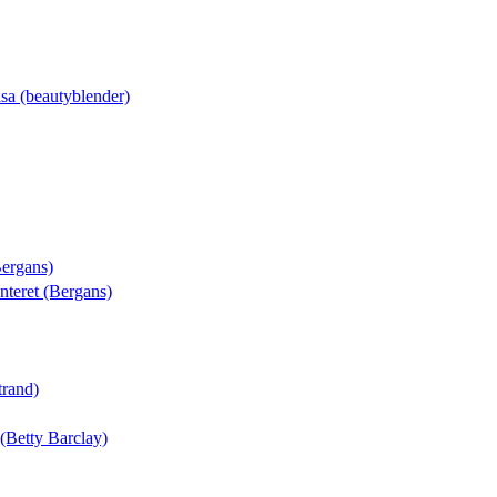
isa (beautyblender)
Bergans)
enteret (Bergans)
trand)
(Betty Barclay)