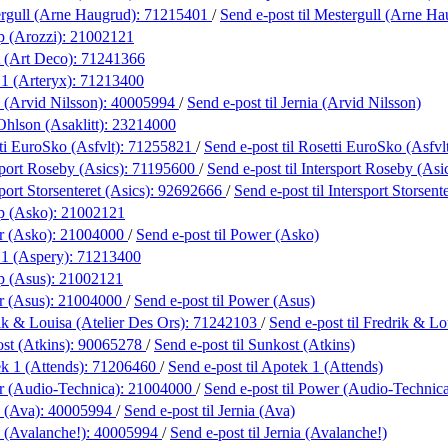
rgull (Arne Haugrud):
71215401
/
Send e-post
til Mestergull (Arne Ha
p (Arozzi):
21002121
 (Art Deco):
71241366
 1 (Arteryx):
71213400
 (Arvid Nilsson):
40005994
/
Send e-post
til Jernia (Arvid Nilsson)
Ohlson (Asaklitt):
23214000
ti EuroSko (Asfvlt):
71255821
/
Send e-post
til Rosetti EuroSko (Asfvl
sport Roseby (Asics):
71195600
/
Send e-post
til Intersport Roseby (Asi
port Storsenteret (Asics):
92692666
/
Send e-post
til Intersport Storsent
p (Asko):
21002121
r (Asko):
21004000
/
Send e-post
til Power (Asko)
 1 (Aspery):
71213400
p (Asus):
21002121
r (Asus):
21004000
/
Send e-post
til Power (Asus)
ik & Louisa (Atelier Des Ors):
71242103
/
Send e-post
til Fredrik & Lo
st (Atkins):
90065278
/
Send e-post
til Sunkost (Atkins)
k 1 (Attends):
71206460
/
Send e-post
til Apotek 1 (Attends)
 (Audio-Technica):
21004000
/
Send e-post
til Power (Audio-Technic
a (Ava):
40005994
/
Send e-post
til Jernia (Ava)
a (Avalanche!):
40005994
/
Send e-post
til Jernia (Avalanche!)