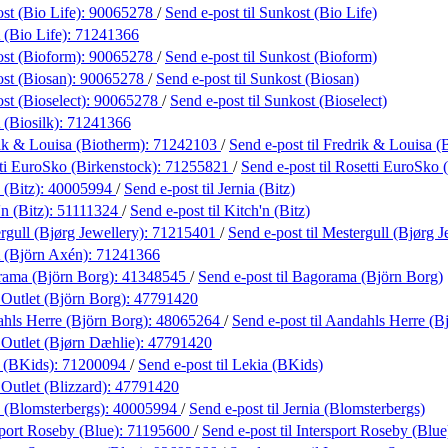
st (Bio Life):
90065278
/
Send e-post
til Sunkost (Bio Life)
(Bio Life):
71241366
st (Bioform):
90065278
/
Send e-post
til Sunkost (Bioform)
st (Biosan):
90065278
/
Send e-post
til Sunkost (Biosan)
st (Bioselect):
90065278
/
Send e-post
til Sunkost (Bioselect)
(Biosilk):
71241366
ik & Louisa (Biotherm):
71242103
/
Send e-post
til Fredrik & Louisa (
ti EuroSko (Birkenstock):
71255821
/
Send e-post
til Rosetti EuroSko 
 (Bitz):
40005994
/
Send e-post
til Jernia (Bitz)
n (Bitz):
51111324
/
Send e-post
til Kitch'n (Bitz)
rgull (Bjørg Jewellery):
71215401
/
Send e-post
til Mestergull (Bjørg J
 (Björn Axén):
71241366
ama (Björn Borg):
41348545
/
Send e-post
til Bagorama (Björn Borg)
 Outlet (Björn Borg):
47791420
hls Herre (Björn Borg):
48065264
/
Send e-post
til Aandahls Herre (B
 Outlet (Bjørn Dæhlie):
47791420
 (BKids):
71200094
/
Send e-post
til Lekia (BKids)
Outlet (Blizzard):
47791420
a (Blomsterbergs):
40005994
/
Send e-post
til Jernia (Blomsterbergs)
sport Roseby (Blue):
71195600
/
Send e-post
til Intersport Roseby (Blue