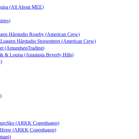
Louisa (All About MEE)
tries)
uggen Hårstudio Roseby (American Crew)
l Luggen Hårstudio Storsenteret (American Crew)
set (AmundsenTrading)
rik & Louisa (Anastasia Beverly Hills)
r)
)
i EuroSko (ARKK Copenhagen)
ls Herre (ARKK Copenhagen)
rmani)