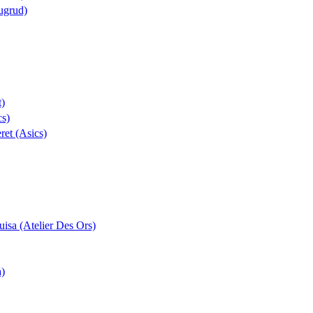
ugrud)
t)
cs)
eret (Asics)
uisa (Atelier Des Ors)
a)