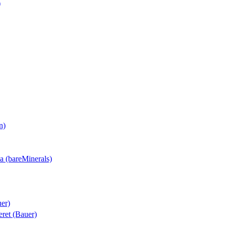
)
n)
sa (bareMinerals)
uer)
teret (Bauer)