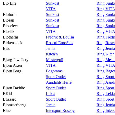
Bio Life
Sunkost
Ring Sunko
VITA
Ring VITA 
Bioform
Sunkost
Ring Sunko
Biosan
Sunkost
Ring Sunko
Bioselect
Sunkost
Ring Sunko
Biosilk
VITA
Ring VITA 
Biotherm
Fredrik & Louisa
Ring Fredr
Birkenstock
Rosetti EuroSko
Ring Roset
Bitz
Jernia
Ring Jernia
Kitch'n
Ring Kitch'
Bjørg Jewellery
Mestergull
Ring Meste
Björn Axén
VITA
Ring VITA
Björn Borg
Bagorama
Ring Bagor
Sport Outlet
Ring Sport
Aandahls Herre
Ring Aanda
Bjørn Dæhlie
Sport Outlet
Ring Sport
BKids
Lekia
Ring Lekia
Blizzard
Sport Outlet
Ring Sport 
Blomsterbergs
Jernia
Ring Jerni
Blue
Intersport Roseby
Ring Inter