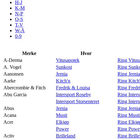
H-J
Aktiviteter
K-M
N-P
Q-S
T-V
Tilbud
W-Å
0-9
Inspirasjon
Merke
Hvor
A-Derma
Vitusapotek
Ring Vitus
A. Vogel
Sunkost
Ring Sunko
Aanonsen
Jernia
Ring Jerni
Søk
Aarke
Kitch'n
Ring Kitch
Abercrombie & Fitch
Fredrik & Louisa
Ring Fredr
Abu Garcia
Intersport Roseby
Ring Inter
Intersport Storsenteret
Ring Inters
Abus
Jernia
Ring Jerni
Åpningstider
Acana
Musti
Ring Musti
Acer
Elkjøp
Ring Elkjø
Praktisk informasjon
Power
Ring Power
Ledige stillinger
Activ
Brilleland
Ring Brille