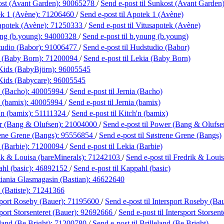
st (Avant Garden):
90065278
/
Send e-post
til Sunkost (Avant Garden
k 1 (Avène):
71206460
/
Send e-post
til Apotek 1 (Avène)
apotek (Avène):
71250333
/
Send e-post
til Vitusapotek (Avène)
ng (b.young):
94000328
/
Send e-post
til b.young (b.young)
udio (Babor):
91006477
/
Send e-post
til Hudstudio (Babor)
 (Baby Born):
71200094
/
Send e-post
til Lekia (Baby Born)
Kids (BabyBjörn):
96005545
Kids (Babycare):
96005545
a (Bacho):
40005994
/
Send e-post
til Jernia (Bacho)
a (bamix):
40005994
/
Send e-post
til Jernia (bamix)
'n (bamix):
51111324
/
Send e-post
til Kitch'n (bamix)
r (Bang & Olufsen):
21004000
/
Send e-post
til Power (Bang & Olufse
ene Grene (Bangs):
95556854
/
Send e-post
til Søstrene Grene (Bangs)
 (Barbie):
71200094
/
Send e-post
til Lekia (Barbie)
ik & Louisa (bareMinerals):
71242103
/
Send e-post
til Fredrik & Loui
hl (basic):
46892152
/
Send e-post
til Kappahl (basic)
tiania Glasmagasin (Bastian):
46622640
(Batiste):
71241366
sport Roseby (Bauer):
71195600
/
Send e-post
til Intersport Roseby (Ba
port Storsenteret (Bauer):
92692666
/
Send e-post
til Intersport Storsen
land (Be Bright):
71200780
/
Send e-post
til Brilleland (Be Bright)