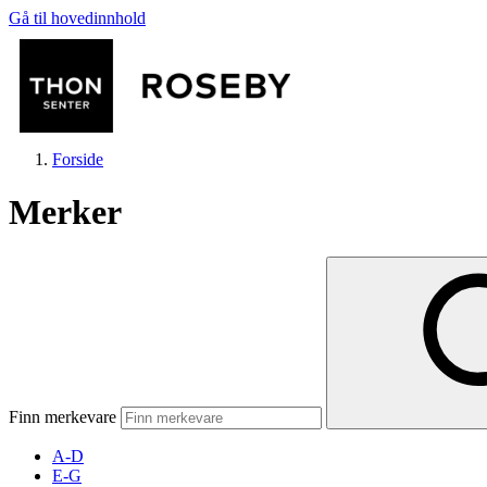
Gå til hovedinnhold
Forside
Merker
Butikker
Mat og drikke
Finn merkevare
Helse
A-D
E-G