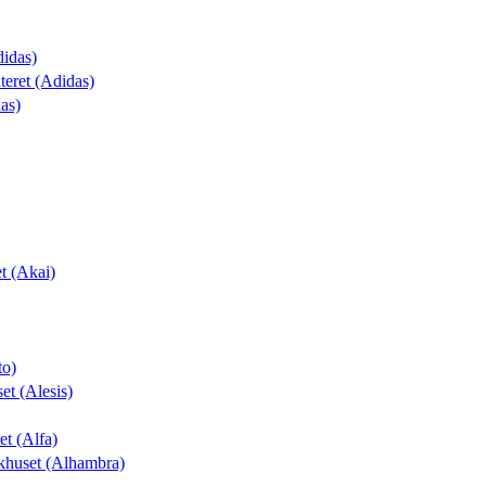
didas)
nteret (Adidas)
as)
t (Akai)
to)
et (Alesis)
ret (Alfa)
khuset (Alhambra)