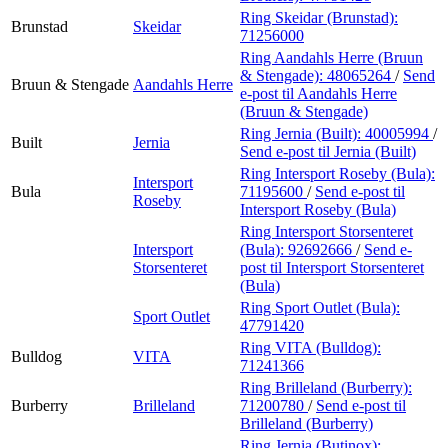
Ring Skeidar (Brunstad):
Brunstad
Skeidar
71256000
Ring Aandahls Herre (Bruun
& Stengade):
48065264
/
Send
Bruun & Stengade
Aandahls Herre
e-post
til Aandahls Herre
(Bruun & Stengade)
Ring Jernia (Built):
40005994
/
Built
Jernia
Send e-post
til Jernia (Built)
Ring Intersport Roseby (Bula):
Intersport
Bula
71195600
/
Send e-post
til
Roseby
Intersport Roseby (Bula)
Ring Intersport Storsenteret
Intersport
(Bula):
92692666
/
Send e-
Storsenteret
post
til Intersport Storsenteret
(Bula)
Ring Sport Outlet (Bula):
Sport Outlet
47791420
Ring VITA (Bulldog):
Bulldog
VITA
71241366
Ring Brilleland (Burberry):
Burberry
Brilleland
71200780
/
Send e-post
til
Brilleland (Burberry)
Ring Jernia (Butinox):