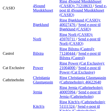
Ring 4Sound Musikkhuset
4Sound
(CASIO):
71218633
/
Send e-
CASIO
Musikkhuset
post
til 4Sound Musikkhuset
(CASIO)
Ring Bjørklund (CASIO):
Bjørklund
40027476
/
Send e-post
til
Bjørklund (CASIO)
Ring Norli (CASIO):
Norli
45970711
/
Send e-post
til
Norli (CASIO)
Ring Bilxtra (Castrol):
Castrol
Bilxtra
71240444
/
Send e-post
til
Bilxtra (Castrol)
Ring Power (Cat Exclusive):
Cat Exclusive
Power
21004000
/
Send e-post
til
Power (Cat Exclusive)
Christiania
Ring Christiania Glasmagasin
Cathrineholm
Glasmagasin
(Cathrineholm):
46622640
Ring Jernia (Cathrineholm):
Jernia
40005994
/
Send e-post
til
Jernia (Cathrineholm)
Ring Kitch'n (Cathrineholm):
Kitch'n
51111324
/
Send e-post
til
Kitch'n (Cathrineholm)