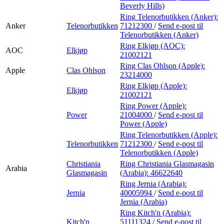
Beverly Hills)
Ring Telenorbutikken (Anker):
Anker
Telenorbutikken
71212300
/
Send e-post
til
Telenorbutikken (Anker)
Ring Elkjøp (AOC):
AOC
Elkjøp
21002121
Ring Clas Ohlson (Apple):
Apple
Clas Ohlson
23214000
Ring Elkjøp (Apple):
Elkjøp
21002121
Ring Power (Apple):
Power
21004000
/
Send e-post
til
Power (Apple)
Ring Telenorbutikken (Apple):
Telenorbutikken
71212300
/
Send e-post
til
Telenorbutikken (Apple)
Christiania
Ring Christiania Glasmagasin
Arabia
Glasmagasin
(Arabia):
46622640
Ring Jernia (Arabia):
Jernia
40005994
/
Send e-post
til
Jernia (Arabia)
Ring Kitch'n (Arabia):
Kitch'n
51111324
/
Send e-post
til