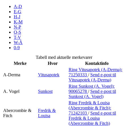
Inspirasjon
A-D
E-G
H-J
K-M
N-P
Søk
Q-S
T-V
W-Å
0-9
Åpningstider
Tabell med aktuelle merkevarer
Merke
Hvor
Kontaktinfo
Praktisk informasjon
Ring Vitusapotek (A-Derma):
A-Derma
Vitusapotek
71250333
/
Send e-post
til
Ledige stillinger
Vitusapotek (A-Derma)
Magasin
Ring Sunkost (A. Vogel):
A. Vogel
Sunkost
90065278
/
Send e-post
til
Sunkost (A. Vogel)
Gavekort
Ring Fredrik & Louisa
Finn frem
(Abercrombie & Fitch):
Abercrombie &
Fredrik &
71242103
/
Send e-post
til
Fitch
Louisa
Fredrik & Louisa
(Abercrombie & Fitch)