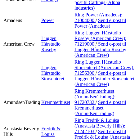
post
til Carlings (Alpha
industries)
Ring Power (Amadeus):
Amadeus
Power
21004000
/
Send e-post
til
Power (Amadeus)
Ring Luggen Hårstudio
Luggen
Roseby (American Crew):
American Crew
Hårstudio
71219000
/
Send e-post
til
Roseby
Luggen Hårstudio Roseby
(American Crew)
Ring Luggen Hårstudio
Luggen
Storsenteret (American Crew):
Hårstudio
71256300
/
Send e-post
til
Storsenteret
Luggen Hårstudio Storsenteret
(American Crew)
Ring Kremmerhuset
(AmundsenTrading):
AmundsenTrading
Kremmerhuset
91720732
/
Send e-post
til
Kremmerhuset
(AmundsenTrading)
Ring Fredrik & Louisa
(Anastasia Beverly Hills):
Anastasia Beverly
Fredrik &
71242103
/
Send e-post
til
Hills
Louisa
Fredrik & Louisa (Anastasia