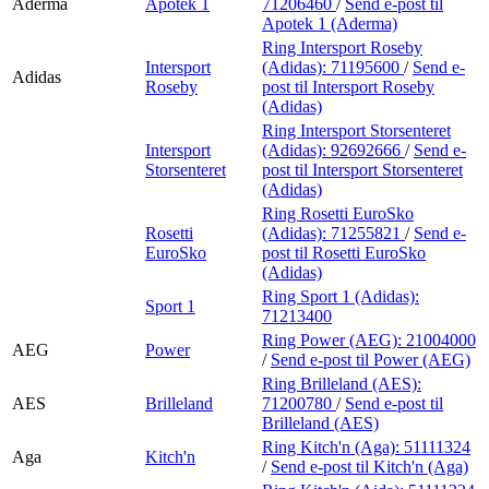
Aderma
Apotek 1
71206460
/
Send e-post
til
Apotek 1 (Aderma)
Ring Intersport Roseby
Intersport
(Adidas):
71195600
/
Send e-
Adidas
Roseby
post
til Intersport Roseby
(Adidas)
Ring Intersport Storsenteret
Intersport
(Adidas):
92692666
/
Send e-
Storsenteret
post
til Intersport Storsenteret
(Adidas)
Ring Rosetti EuroSko
Rosetti
(Adidas):
71255821
/
Send e-
EuroSko
post
til Rosetti EuroSko
(Adidas)
Ring Sport 1 (Adidas):
Sport 1
71213400
Ring Power (AEG):
21004000
AEG
Power
/
Send e-post
til Power (AEG)
Ring Brilleland (AES):
AES
Brilleland
71200780
/
Send e-post
til
Brilleland (AES)
Ring Kitch'n (Aga):
51111324
Aga
Kitch'n
/
Send e-post
til Kitch'n (Aga)