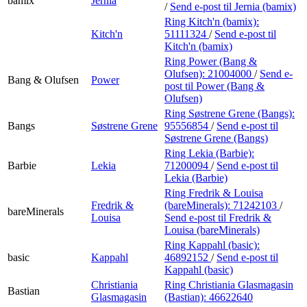
bamix
Jernia
/
Send e-post
til Jernia (bamix)
Ring Kitch'n (bamix):
Kitch'n
51111324
/
Send e-post
til
Kitch'n (bamix)
Ring Power (Bang &
Olufsen):
21004000
/
Send e-
Bang & Olufsen
Power
post
til Power (Bang &
Olufsen)
Ring Søstrene Grene (Bangs):
Bangs
Søstrene Grene
95556854
/
Send e-post
til
Søstrene Grene (Bangs)
Ring Lekia (Barbie):
Barbie
Lekia
71200094
/
Send e-post
til
Lekia (Barbie)
Ring Fredrik & Louisa
Fredrik &
(bareMinerals):
71242103
/
bareMinerals
Louisa
Send e-post
til Fredrik &
Louisa (bareMinerals)
Ring Kappahl (basic):
basic
Kappahl
46892152
/
Send e-post
til
Kappahl (basic)
Christiania
Ring Christiania Glasmagasin
Bastian
Glasmagasin
(Bastian):
46622640