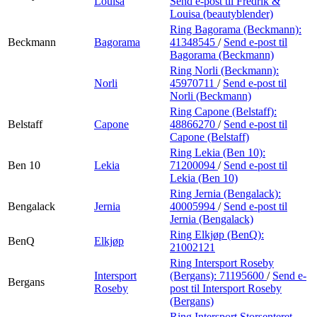
Louisa
Send e-post
til Fredrik &
Louisa (beautyblender)
Ring Bagorama (Beckmann):
Beckmann
Bagorama
41348545
/
Send e-post
til
Bagorama (Beckmann)
Ring Norli (Beckmann):
Norli
45970711
/
Send e-post
til
Norli (Beckmann)
Ring Capone (Belstaff):
Belstaff
Capone
48866270
/
Send e-post
til
Capone (Belstaff)
Ring Lekia (Ben 10):
Ben 10
Lekia
71200094
/
Send e-post
til
Lekia (Ben 10)
Ring Jernia (Bengalack):
Bengalack
Jernia
40005994
/
Send e-post
til
Jernia (Bengalack)
Ring Elkjøp (BenQ):
BenQ
Elkjøp
21002121
Ring Intersport Roseby
Intersport
(Bergans):
71195600
/
Send e-
Bergans
Roseby
post
til Intersport Roseby
(Bergans)
Ring Intersport Storsenteret