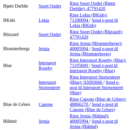
Ring Sport Outlet (Bjørn
Bjørn Dæhlie
Sport Outlet
Dæhlie):
47791420
Ring Lekia (BKids):
BKids
Lekia
71200094
/
Send e-post
til
Lekia (BKids)
Ring Sport Outlet (Blizzard):
Blizzard
Sport Outlet
47791420
Ring Jernia (Blomsterbergs):
Blomsterbergs
Jernia
40005994
/
Send e-post
til
Jernia (Blomsterbergs)
Ring Intersport Roseby (Blue):
Intersport
Blue
71195600
/
Send e-post
til
Roseby
Intersport Roseby (Blue)
Ring Intersport Storsenteret
Intersport
(Blue):
92692666
/
Send e-
Storsenteret
post
til Intersport Storsenteret
(Blue)
Ring Capone (Blue de Génes):
Blue de Génes
Capone
48866270
/
Send e-post
til
Capone (Blue de Génes)
Ring Jernia (Blåtind):
Blåtind
Jernia
40005994
/
Send e-post
til
Jernia (Blåtind)