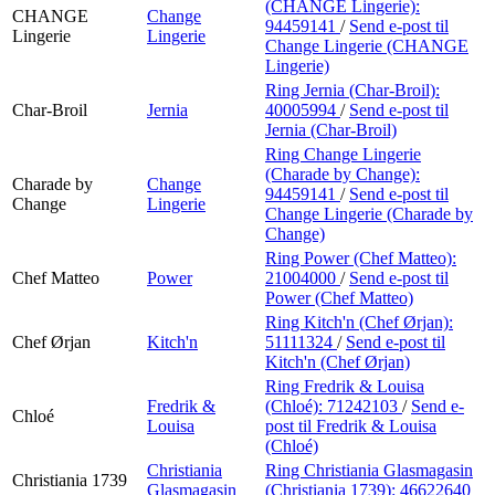
(CHANGE Lingerie):
CHANGE
Change
94459141
/
Send e-post
til
Lingerie
Lingerie
Change Lingerie (CHANGE
Lingerie)
Ring Jernia (Char-Broil):
Char-Broil
Jernia
40005994
/
Send e-post
til
Jernia (Char-Broil)
Ring Change Lingerie
(Charade by Change):
Charade by
Change
94459141
/
Send e-post
til
Change
Lingerie
Change Lingerie (Charade by
Change)
Ring Power (Chef Matteo):
Chef Matteo
Power
21004000
/
Send e-post
til
Power (Chef Matteo)
Ring Kitch'n (Chef Ørjan):
Chef Ørjan
Kitch'n
51111324
/
Send e-post
til
Kitch'n (Chef Ørjan)
Ring Fredrik & Louisa
Fredrik &
(Chloé):
71242103
/
Send e-
Chloé
Louisa
post
til Fredrik & Louisa
(Chloé)
Christiania
Ring Christiania Glasmagasin
Christiania 1739
Glasmagasin
(Christiania 1739):
46622640