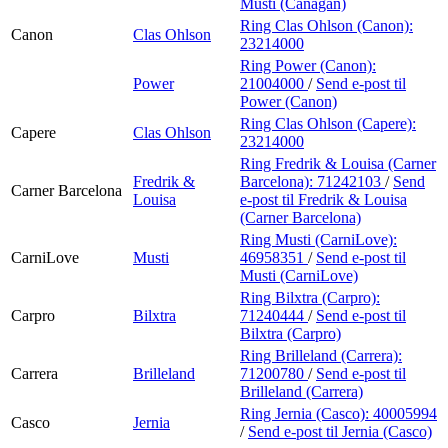
Musti (Canagan)
Ring Clas Ohlson (Canon):
Canon
Clas Ohlson
23214000
Ring Power (Canon):
Power
21004000
/
Send e-post
til
Power (Canon)
Ring Clas Ohlson (Capere):
Capere
Clas Ohlson
23214000
Ring Fredrik & Louisa (Carner
Fredrik &
Barcelona):
71242103
/
Send
Carner Barcelona
Louisa
e-post
til Fredrik & Louisa
(Carner Barcelona)
Ring Musti (CarniLove):
CarniLove
Musti
46958351
/
Send e-post
til
Musti (CarniLove)
Ring Bilxtra (Carpro):
Carpro
Bilxtra
71240444
/
Send e-post
til
Bilxtra (Carpro)
Ring Brilleland (Carrera):
Carrera
Brilleland
71200780
/
Send e-post
til
Brilleland (Carrera)
Ring Jernia (Casco):
40005994
Casco
Jernia
/
Send e-post
til Jernia (Casco)