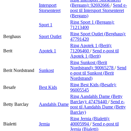
Intersport
(Bergans):
92692666
/
Send e-
Storsenteret
post
til Intersport Storsenteret
(Bergans)
Ring Sport 1 (Bergans):
Sport 1
71213400
Ring Sport Outlet (Berghaus):
Berghaus
Sport Outlet
47791420
Ring Apotek 1 (Berit):
Berit
Apotek 1
71206460
/
Send e-post
til
Apotek 1 (Berit)
Ring Sunkost (Berit
Nordstrand):
90065278
/
Send
Berit Nordstrand
Sunkost
e-post
til Sunkost (Berit
Nordstrand)
Ring Best Kids (Besafe):
Besafe
Best Kids
96005545
Ring Aandahls Dame (Betty
Barclay):
47476440
/
Send e-
Betty Barclay
Aandahls Dame
post
til Aandahls Dame (Betty
Barclay)
Ring Jernia (Bialetti):
Bialetti
Jernia
40005994
/
Send e-post
til
Jernia (Bialetti)