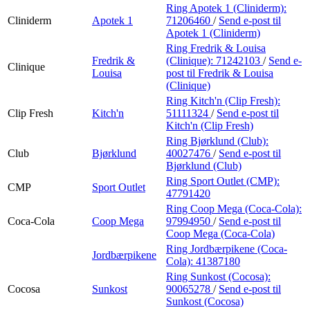
Ring Apotek 1 (Cliniderm):
Cliniderm
Apotek 1
71206460
/
Send e-post
til
Apotek 1 (Cliniderm)
Ring Fredrik & Louisa
Fredrik &
(Clinique):
71242103
/
Send e-
Clinique
Louisa
post
til Fredrik & Louisa
(Clinique)
Ring Kitch'n (Clip Fresh):
Clip Fresh
Kitch'n
51111324
/
Send e-post
til
Kitch'n (Clip Fresh)
Ring Bjørklund (Club):
Club
Bjørklund
40027476
/
Send e-post
til
Bjørklund (Club)
Ring Sport Outlet (CMP):
CMP
Sport Outlet
47791420
Ring Coop Mega (Coca-Cola):
Coca-Cola
Coop Mega
97994950
/
Send e-post
til
Coop Mega (Coca-Cola)
Ring Jordbærpikene (Coca-
Jordbærpikene
Cola):
41387180
Ring Sunkost (Cocosa):
Cocosa
Sunkost
90065278
/
Send e-post
til
Sunkost (Cocosa)