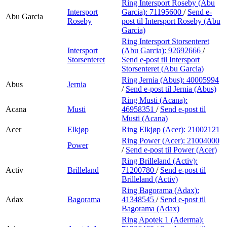
Ring Intersport Roseby (Abu
Intersport
Garcia):
71195600
/
Send e-
Abu Garcia
Roseby
post
til Intersport Roseby (Abu
Garcia)
Ring Intersport Storsenteret
Intersport
(Abu Garcia):
92692666
/
Storsenteret
Send e-post
til Intersport
Storsenteret (Abu Garcia)
Ring Jernia (Abus):
40005994
Abus
Jernia
/
Send e-post
til Jernia (Abus)
Ring Musti (Acana):
Acana
Musti
46958351
/
Send e-post
til
Musti (Acana)
Acer
Elkjøp
Ring Elkjøp (Acer):
21002121
Ring Power (Acer):
21004000
Power
/
Send e-post
til Power (Acer)
Ring Brilleland (Activ):
Activ
Brilleland
71200780
/
Send e-post
til
Brilleland (Activ)
Ring Bagorama (Adax):
Adax
Bagorama
41348545
/
Send e-post
til
Bagorama (Adax)
Ring Apotek 1 (Aderma):