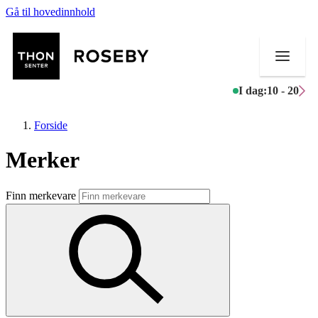
Gå til hovedinnhold
I dag:
10 - 20
Forside
Merker
Butikker
Finn merkevare
Mat og drikke
Helse
Aktiviteter
Tilbud