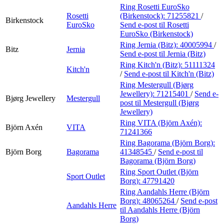
Ring Rosetti EuroSko
Rosetti
(Birkenstock):
71255821
/
Birkenstock
EuroSko
Send e-post
til Rosetti
EuroSko (Birkenstock)
Ring Jernia (Bitz):
40005994
/
Bitz
Jernia
Send e-post
til Jernia (Bitz)
Ring Kitch'n (Bitz):
51111324
Kitch'n
/
Send e-post
til Kitch'n (Bitz)
Ring Mestergull (Bjørg
Jewellery):
71215401
/
Send e-
Bjørg Jewellery
Mestergull
post
til Mestergull (Bjørg
Jewellery)
Ring VITA (Björn Axén):
Björn Axén
VITA
71241366
Ring Bagorama (Björn Borg):
Björn Borg
Bagorama
41348545
/
Send e-post
til
Bagorama (Björn Borg)
Ring Sport Outlet (Björn
Sport Outlet
Borg):
47791420
Ring Aandahls Herre (Björn
Borg):
48065264
/
Send e-post
Aandahls Herre
til Aandahls Herre (Björn
Borg)