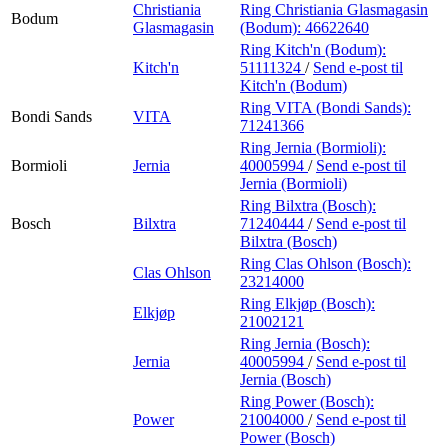
Christiania
Ring Christiania Glasmagasin
Bodum
Glasmagasin
(Bodum):
46622640
Ring Kitch'n (Bodum):
Kitch'n
51111324
/
Send e-post
til
Kitch'n (Bodum)
Ring VITA (Bondi Sands):
Bondi Sands
VITA
71241366
Ring Jernia (Bormioli):
Bormioli
Jernia
40005994
/
Send e-post
til
Jernia (Bormioli)
Ring Bilxtra (Bosch):
Bosch
Bilxtra
71240444
/
Send e-post
til
Bilxtra (Bosch)
Ring Clas Ohlson (Bosch):
Clas Ohlson
23214000
Ring Elkjøp (Bosch):
Elkjøp
21002121
Ring Jernia (Bosch):
Jernia
40005994
/
Send e-post
til
Jernia (Bosch)
Ring Power (Bosch):
Power
21004000
/
Send e-post
til
Power (Bosch)