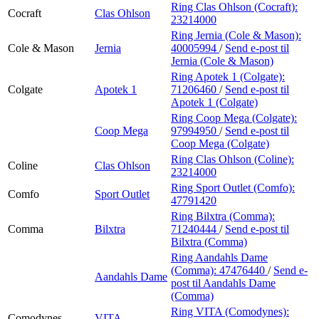
Ring Clas Ohlson (Cocraft):
Cocraft
Clas Ohlson
23214000
Ring Jernia (Cole & Mason):
Cole & Mason
Jernia
40005994
/
Send e-post
til
Jernia (Cole & Mason)
Ring Apotek 1 (Colgate):
Colgate
Apotek 1
71206460
/
Send e-post
til
Apotek 1 (Colgate)
Ring Coop Mega (Colgate):
Coop Mega
97994950
/
Send e-post
til
Coop Mega (Colgate)
Ring Clas Ohlson (Coline):
Coline
Clas Ohlson
23214000
Ring Sport Outlet (Comfo):
Comfo
Sport Outlet
47791420
Ring Bilxtra (Comma):
Comma
Bilxtra
71240444
/
Send e-post
til
Bilxtra (Comma)
Ring Aandahls Dame
(Comma):
47476440
/
Send e-
Aandahls Dame
post
til Aandahls Dame
(Comma)
Ring VITA (Comodynes):
Comodynes
VITA