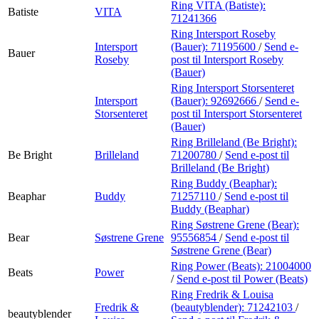
Ring VITA (Batiste):
Batiste
VITA
71241366
Ring Intersport Roseby
Intersport
(Bauer):
71195600
/
Send e-
Bauer
Roseby
post
til Intersport Roseby
(Bauer)
Ring Intersport Storsenteret
Intersport
(Bauer):
92692666
/
Send e-
Storsenteret
post
til Intersport Storsenteret
(Bauer)
Ring Brilleland (Be Bright):
Be Bright
Brilleland
71200780
/
Send e-post
til
Brilleland (Be Bright)
Ring Buddy (Beaphar):
Beaphar
Buddy
71257110
/
Send e-post
til
Buddy (Beaphar)
Ring Søstrene Grene (Bear):
Bear
Søstrene Grene
95556854
/
Send e-post
til
Søstrene Grene (Bear)
Ring Power (Beats):
21004000
Beats
Power
/
Send e-post
til Power (Beats)
Ring Fredrik & Louisa
Fredrik &
(beautyblender):
71242103
/
beautyblender