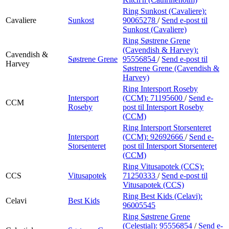
Ring Sunkost (Cavaliere):
Cavaliere
Sunkost
90065278
/
Send e-post
til
Sunkost (Cavaliere)
Ring Søstrene Grene
(Cavendish & Harvey):
Cavendish &
Søstrene Grene
95556854
/
Send e-post
til
Harvey
Søstrene Grene (Cavendish &
Harvey)
Ring Intersport Roseby
Intersport
(CCM):
71195600
/
Send e-
CCM
Roseby
post
til Intersport Roseby
(CCM)
Ring Intersport Storsenteret
Intersport
(CCM):
92692666
/
Send e-
Storsenteret
post
til Intersport Storsenteret
(CCM)
Ring Vitusapotek (CCS):
CCS
Vitusapotek
71250333
/
Send e-post
til
Vitusapotek (CCS)
Ring Best Kids (Celavi):
Celavi
Best Kids
96005545
Ring Søstrene Grene
(Celestial):
95556854
/
Send e-