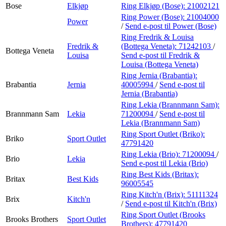
Bose
Elkjøp
Ring Elkjøp (Bose):
21002121
Ring Power (Bose):
21004000
Power
/
Send e-post
til Power (Bose)
Ring Fredrik & Louisa
Fredrik &
(Bottega Veneta):
71242103
/
Bottega Veneta
Louisa
Send e-post
til Fredrik &
Louisa (Bottega Veneta)
Ring Jernia (Brabantia):
Brabantia
Jernia
40005994
/
Send e-post
til
Jernia (Brabantia)
Ring Lekia (Brannmann Sam):
Brannmann Sam
Lekia
71200094
/
Send e-post
til
Lekia (Brannmann Sam)
Ring Sport Outlet (Briko):
Briko
Sport Outlet
47791420
Ring Lekia (Brio):
71200094
/
Brio
Lekia
Send e-post
til Lekia (Brio)
Ring Best Kids (Britax):
Britax
Best Kids
96005545
Ring Kitch'n (Brix):
51111324
Brix
Kitch'n
/
Send e-post
til Kitch'n (Brix)
Ring Sport Outlet (Brooks
Brooks Brothers
Sport Outlet
Brothers):
47791420