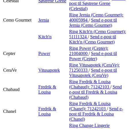
Celestial
Søstrene Grene
post
til Søstrene Grene
(Celestial)
Ring Jernia (Cemo Gourmet):
Cemo Gourmet
Jernia
40005994
/
Send e-post
til
Jernia (Cemo Gourmet)
Ring Kitch'n (Cemo Gourmet):
Kitch'n
51111324
/
Send e-post
til
Kitch'n (Cemo Gourmet)
Ring Power (Cepter):
Cepter
Power
21004000
/
Send e-post
til
Power (Cepter)
Ring Vitusapotek (CeraVe):
CeraVe
Vitusapotek
71250333
/
Send e-post
til
Vitusapotek (CeraVe)
Ring Fredrik & Louisa
Fredrik &
(Chabaud):
71242103
/
Send
Chabaud
Louisa
e-post
til Fredrik & Louisa
(Chabaud)
Ring Fredrik & Louisa
Fredrik &
(Chanel):
71242103
/
Send e-
Chanel
Louisa
post
til Fredrik & Louisa
(Chanel)
Ring Change Lingerie