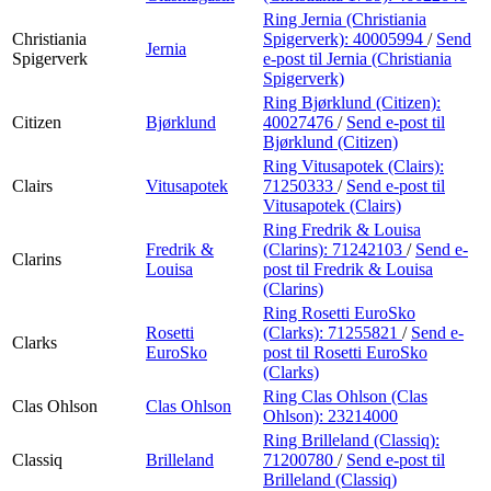
Ring Jernia (Christiania
Christiania
Spigerverk):
40005994
/
Send
Jernia
Spigerverk
e-post
til Jernia (Christiania
Spigerverk)
Ring Bjørklund (Citizen):
Citizen
Bjørklund
40027476
/
Send e-post
til
Bjørklund (Citizen)
Ring Vitusapotek (Clairs):
Clairs
Vitusapotek
71250333
/
Send e-post
til
Vitusapotek (Clairs)
Ring Fredrik & Louisa
Fredrik &
(Clarins):
71242103
/
Send e-
Clarins
Louisa
post
til Fredrik & Louisa
(Clarins)
Ring Rosetti EuroSko
Rosetti
(Clarks):
71255821
/
Send e-
Clarks
EuroSko
post
til Rosetti EuroSko
(Clarks)
Ring Clas Ohlson (Clas
Clas Ohlson
Clas Ohlson
Ohlson):
23214000
Ring Brilleland (Classiq):
Classiq
Brilleland
71200780
/
Send e-post
til
Brilleland (Classiq)