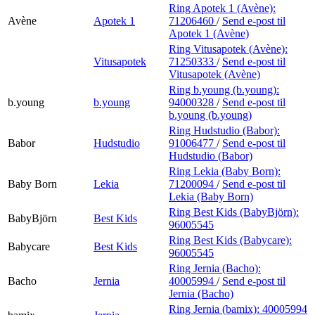
Ring Apotek 1 (Avène):
Avène
Apotek 1
71206460
/
Send e-post
til
Apotek 1 (Avène)
Ring Vitusapotek (Avène):
Vitusapotek
71250333
/
Send e-post
til
Vitusapotek (Avène)
Ring b.young (b.young):
b.young
b.young
94000328
/
Send e-post
til
b.young (b.young)
Ring Hudstudio (Babor):
Babor
Hudstudio
91006477
/
Send e-post
til
Hudstudio (Babor)
Ring Lekia (Baby Born):
Baby Born
Lekia
71200094
/
Send e-post
til
Lekia (Baby Born)
Ring Best Kids (BabyBjörn):
BabyBjörn
Best Kids
96005545
Ring Best Kids (Babycare):
Babycare
Best Kids
96005545
Ring Jernia (Bacho):
Bacho
Jernia
40005994
/
Send e-post
til
Jernia (Bacho)
Ring Jernia (bamix):
40005994