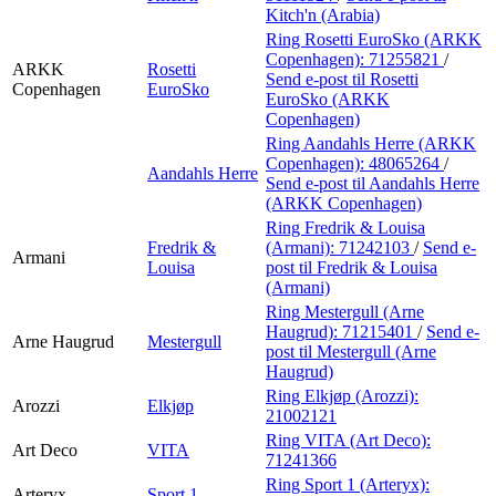
Kitch'n (Arabia)
Ring Rosetti EuroSko (ARKK
Copenhagen):
71255821
/
ARKK
Rosetti
Send e-post
til Rosetti
Copenhagen
EuroSko
EuroSko (ARKK
Copenhagen)
Ring Aandahls Herre (ARKK
Copenhagen):
48065264
/
Aandahls Herre
Send e-post
til Aandahls Herre
(ARKK Copenhagen)
Ring Fredrik & Louisa
Fredrik &
(Armani):
71242103
/
Send e-
Armani
Louisa
post
til Fredrik & Louisa
(Armani)
Ring Mestergull (Arne
Haugrud):
71215401
/
Send e-
Arne Haugrud
Mestergull
post
til Mestergull (Arne
Haugrud)
Ring Elkjøp (Arozzi):
Arozzi
Elkjøp
21002121
Ring VITA (Art Deco):
Art Deco
VITA
71241366
Ring Sport 1 (Arteryx):
Arteryx
Sport 1