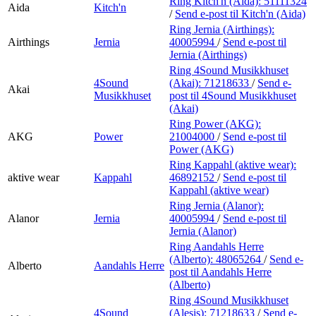
Ring Kitch'n (Aida):
51111324
Aida
Kitch'n
/
Send e-post
til Kitch'n (Aida)
Ring Jernia (Airthings):
Airthings
Jernia
40005994
/
Send e-post
til
Jernia (Airthings)
Ring 4Sound Musikkhuset
4Sound
(Akai):
71218633
/
Send e-
Akai
Musikkhuset
post
til 4Sound Musikkhuset
(Akai)
Ring Power (AKG):
AKG
Power
21004000
/
Send e-post
til
Power (AKG)
Ring Kappahl (aktive wear):
aktive wear
Kappahl
46892152
/
Send e-post
til
Kappahl (aktive wear)
Ring Jernia (Alanor):
Alanor
Jernia
40005994
/
Send e-post
til
Jernia (Alanor)
Ring Aandahls Herre
(Alberto):
48065264
/
Send e-
Alberto
Aandahls Herre
post
til Aandahls Herre
(Alberto)
Ring 4Sound Musikkhuset
4Sound
(Alesis):
71218633
/
Send e-