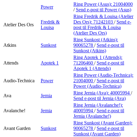
Ring Power (Asus):
21004000
Power
/
Send e-post
til Power (Asus)
Ring Fredrik & Louisa (Atelier
Fredrik &
Des Ors):
71242103
/
Send e-
Atelier Des Ors
Louisa
post
til Fredrik & Louisa
(Atelier Des Ors)
Ring Sunkost (Atkins):
Atkins
Sunkost
90065278
/
Send e-post
til
Sunkost (Atkins)
Ring Apotek 1 (Attends):
Attends
Apotek 1
71206460
/
Send e-post
til
Apotek 1 (Attends)
Ring Power (Audio-Technica):
Audio-Technica
Power
21004000
/
Send e-post
til
Power (Audio-Technica)
Ring Jernia (Ava):
40005994
/
Ava
Jernia
Send e-post
til Jernia (Ava)
Ring Jernia (Avalanche!):
Avalanche!
Jernia
40005994
/
Send e-post
til
Jernia (Avalanche!)
Ring Sunkost (Avant Garden):
Avant Garden
Sunkost
90065278
/
Send e-post
til
Sunkost (Avant Garden)