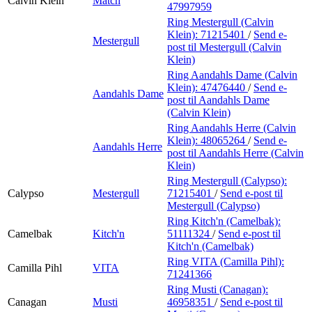
Calvin Klein
Match
47997959
Ring Mestergull (Calvin
Klein):
71215401
/
Send e-
Mestergull
post
til Mestergull (Calvin
Klein)
Ring Aandahls Dame (Calvin
Klein):
47476440
/
Send e-
Aandahls Dame
post
til Aandahls Dame
(Calvin Klein)
Ring Aandahls Herre (Calvin
Klein):
48065264
/
Send e-
Aandahls Herre
post
til Aandahls Herre (Calvin
Klein)
Ring Mestergull (Calypso):
Calypso
Mestergull
71215401
/
Send e-post
til
Mestergull (Calypso)
Ring Kitch'n (Camelbak):
Camelbak
Kitch'n
51111324
/
Send e-post
til
Kitch'n (Camelbak)
Ring VITA (Camilla Pihl):
Camilla Pihl
VITA
71241366
Ring Musti (Canagan):
Canagan
Musti
46958351
/
Send e-post
til