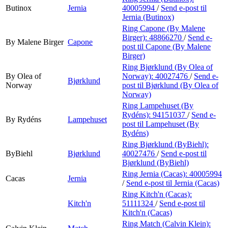
Butinox
Jernia
40005994
/
Send e-post
til
Jernia (Butinox)
Ring Capone (By Malene
Birger):
48866270
/
Send e-
By Malene Birger
Capone
post
til Capone (By Malene
Birger)
Ring Bjørklund (By Olea of
By Olea of
Norway):
40027476
/
Send e-
Bjørklund
Norway
post
til Bjørklund (By Olea of
Norway)
Ring Lampehuset (By
Rydéns):
94151037
/
Send e-
By Rydéns
Lampehuset
post
til Lampehuset (By
Rydéns)
Ring Bjørklund (ByBiehl):
ByBiehl
Bjørklund
40027476
/
Send e-post
til
Bjørklund (ByBiehl)
Ring Jernia (Cacas):
40005994
Cacas
Jernia
/
Send e-post
til Jernia (Cacas)
Ring Kitch'n (Cacas):
Kitch'n
51111324
/
Send e-post
til
Kitch'n (Cacas)
Ring Match (Calvin Klein):