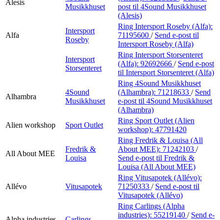
Alesis
Musikkhuset
post
til 4Sound Musikkhuset
(Alesis)
Ring Intersport Roseby (Alfa):
Intersport
Alfa
71195600
/
Send e-post
til
Roseby
Intersport Roseby (Alfa)
Ring Intersport Storsenteret
Intersport
(Alfa):
92692666
/
Send e-post
Storsenteret
til Intersport Storsenteret (Alfa)
Ring 4Sound Musikkhuset
4Sound
(Alhambra):
71218633
/
Send
Alhambra
Musikkhuset
e-post
til 4Sound Musikkhuset
(Alhambra)
Ring Sport Outlet (Alien
Alien workshop
Sport Outlet
workshop):
47791420
Ring Fredrik & Louisa (All
Fredrik &
About MEE):
71242103
/
All About MEE
Louisa
Send e-post
til Fredrik &
Louisa (All About MEE)
Ring Vitusapotek (Allévo):
Allévo
Vitusapotek
71250333
/
Send e-post
til
Vitusapotek (Allévo)
Ring Carlings (Alpha
industries):
55219140
/
Send e-
Alpha industries
Carlings