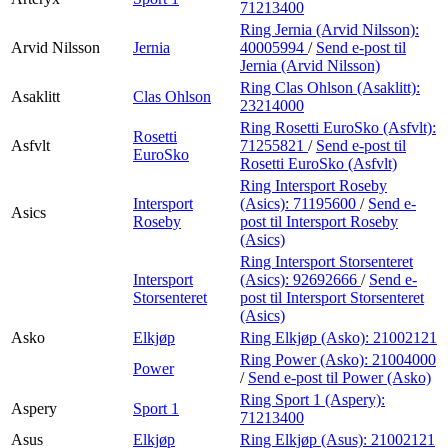
71213400
Ring Jernia (Arvid Nilsson):
Arvid Nilsson
Jernia
40005994
/
Send e-post
til
Jernia (Arvid Nilsson)
Ring Clas Ohlson (Asaklitt):
Asaklitt
Clas Ohlson
23214000
Ring Rosetti EuroSko (Asfvlt):
Rosetti
Asfvlt
71255821
/
Send e-post
til
EuroSko
Rosetti EuroSko (Asfvlt)
Ring Intersport Roseby
Intersport
(Asics):
71195600
/
Send e-
Asics
Roseby
post
til Intersport Roseby
(Asics)
Ring Intersport Storsenteret
Intersport
(Asics):
92692666
/
Send e-
Storsenteret
post
til Intersport Storsenteret
(Asics)
Asko
Elkjøp
Ring Elkjøp (Asko):
21002121
Ring Power (Asko):
21004000
Power
/
Send e-post
til Power (Asko)
Ring Sport 1 (Aspery):
Aspery
Sport 1
71213400
Asus
Elkjøp
Ring Elkjøp (Asus):
21002121