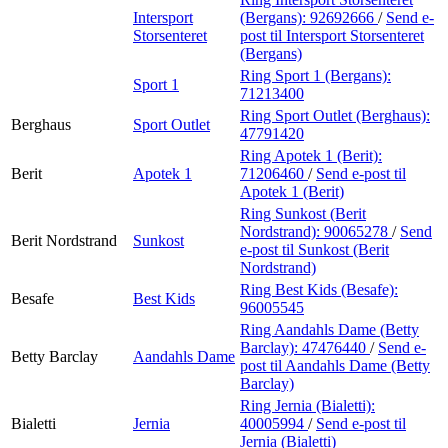
Intersport
(Bergans):
92692666
/
Send e-
Storsenteret
post
til Intersport Storsenteret
(Bergans)
Ring Sport 1 (Bergans):
Sport 1
71213400
Ring Sport Outlet (Berghaus):
Berghaus
Sport Outlet
47791420
Ring Apotek 1 (Berit):
Berit
Apotek 1
71206460
/
Send e-post
til
Apotek 1 (Berit)
Ring Sunkost (Berit
Nordstrand):
90065278
/
Send
Berit Nordstrand
Sunkost
e-post
til Sunkost (Berit
Nordstrand)
Ring Best Kids (Besafe):
Besafe
Best Kids
96005545
Ring Aandahls Dame (Betty
Barclay):
47476440
/
Send e-
Betty Barclay
Aandahls Dame
post
til Aandahls Dame (Betty
Barclay)
Ring Jernia (Bialetti):
Bialetti
Jernia
40005994
/
Send e-post
til
Jernia (Bialetti)