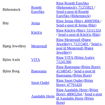
Ring Rosetti EuroSko
Rosetti
(Birkenstock):
71255821
/
Birkenstock
EuroSko
Send e-post
til Rosetti
EuroSko (Birkenstock)
Ring Jernia (Bitz):
40005994
/
Bitz
Jernia
Send e-post
til Jernia (Bitz)
Ring Kitch'n (Bitz):
51111324
Kitch'n
/
Send e-post
til Kitch'n (Bitz)
Ring Mestergull (Bjørg
Jewellery):
71215401
/
Send e-
Bjørg Jewellery
Mestergull
post
til Mestergull (Bjørg
Jewellery)
Ring VITA (Björn Axén):
Björn Axén
VITA
71241366
Ring Bagorama (Björn Borg):
Björn Borg
Bagorama
41348545
/
Send e-post
til
Bagorama (Björn Borg)
Ring Sport Outlet (Björn
Sport Outlet
Borg):
47791420
Ring Aandahls Herre (Björn
Borg):
48065264
/
Send e-post
Aandahls Herre
til Aandahls Herre (Björn
Borg)