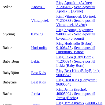
Ring Apotek 1 (Avène):
Avène
Apotek 1
71206460
/
Send e-post
til
Apotek 1 (Avène)
Ring Vitusapotek (Avène):
Vitusapotek
71250333
/
Send e-post
til
Vitusapotek (Avène)
Ring b.young (b.young):
b.young
b.young
94000328
/
Send e-post
til
b.young (b.young)
Ring Hudstudio (Babor):
Babor
Hudstudio
91006477
/
Send e-post
til
Hudstudio (Babor)
Ring Lekia (Baby Born):
Baby Born
Lekia
71200094
/
Send e-post
til
Lekia (Baby Born)
Ring Best Kids (BabyBjörn):
BabyBjörn
Best Kids
96005545
Ring Best Kids (Babycare):
Babycare
Best Kids
96005545
Ring Jernia (Bacho):
Bacho
Jernia
40005994
/
Send e-post
til
Jernia (Bacho)
Ring Jernia (bamix):
40005994