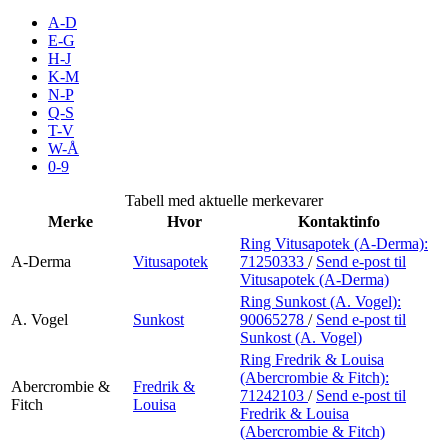
Inspirasjon
A-D
E-G
H-J
K-M
N-P
Søk
Q-S
T-V
W-Å
0-9
Åpningstider
Tabell med aktuelle merkevarer
Merke
Hvor
Kontaktinfo
Praktisk informasjon
Ring Vitusapotek (A-Derma):
A-Derma
Vitusapotek
71250333
/
Send e-post
til
Ledige stillinger
Vitusapotek (A-Derma)
Magasin
Ring Sunkost (A. Vogel):
A. Vogel
Sunkost
90065278
/
Send e-post
til
Sunkost (A. Vogel)
Gavekort
Ring Fredrik & Louisa
Finn frem
(Abercrombie & Fitch):
Abercrombie &
Fredrik &
71242103
/
Send e-post
til
Fitch
Louisa
Fredrik & Louisa
(Abercrombie & Fitch)