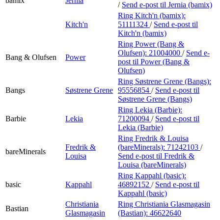
bamix
Jernia
/
Send e-post
til Jernia (bamix)
Ring Kitch'n (bamix):
Kitch'n
51111324
/
Send e-post
til
Kitch'n (bamix)
Ring Power (Bang &
Olufsen):
21004000
/
Send e-
Bang & Olufsen
Power
post
til Power (Bang &
Olufsen)
Ring Søstrene Grene (Bangs):
Bangs
Søstrene Grene
95556854
/
Send e-post
til
Søstrene Grene (Bangs)
Ring Lekia (Barbie):
Barbie
Lekia
71200094
/
Send e-post
til
Lekia (Barbie)
Ring Fredrik & Louisa
Fredrik &
(bareMinerals):
71242103
/
bareMinerals
Louisa
Send e-post
til Fredrik &
Louisa (bareMinerals)
Ring Kappahl (basic):
basic
Kappahl
46892152
/
Send e-post
til
Kappahl (basic)
Christiania
Ring Christiania Glasmagasin
Bastian
Glasmagasin
(Bastian):
46622640