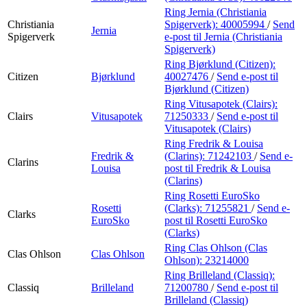
Ring Jernia (Christiania
Christiania
Spigerverk):
40005994
/
Send
Jernia
Spigerverk
e-post
til Jernia (Christiania
Spigerverk)
Ring Bjørklund (Citizen):
Citizen
Bjørklund
40027476
/
Send e-post
til
Bjørklund (Citizen)
Ring Vitusapotek (Clairs):
Clairs
Vitusapotek
71250333
/
Send e-post
til
Vitusapotek (Clairs)
Ring Fredrik & Louisa
Fredrik &
(Clarins):
71242103
/
Send e-
Clarins
Louisa
post
til Fredrik & Louisa
(Clarins)
Ring Rosetti EuroSko
Rosetti
(Clarks):
71255821
/
Send e-
Clarks
EuroSko
post
til Rosetti EuroSko
(Clarks)
Ring Clas Ohlson (Clas
Clas Ohlson
Clas Ohlson
Ohlson):
23214000
Ring Brilleland (Classiq):
Classiq
Brilleland
71200780
/
Send e-post
til
Brilleland (Classiq)