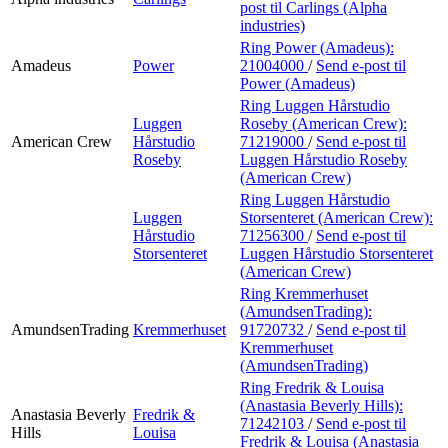
post
til Carlings (Alpha
industries)
Ring Power (Amadeus):
Amadeus
Power
21004000
/
Send e-post
til
Power (Amadeus)
Ring Luggen Hårstudio
Luggen
Roseby (American Crew):
American Crew
Hårstudio
71219000
/
Send e-post
til
Roseby
Luggen Hårstudio Roseby
(American Crew)
Ring Luggen Hårstudio
Luggen
Storsenteret (American Crew):
Hårstudio
71256300
/
Send e-post
til
Storsenteret
Luggen Hårstudio Storsenteret
(American Crew)
Ring Kremmerhuset
(AmundsenTrading):
AmundsenTrading
Kremmerhuset
91720732
/
Send e-post
til
Kremmerhuset
(AmundsenTrading)
Ring Fredrik & Louisa
(Anastasia Beverly Hills):
Anastasia Beverly
Fredrik &
71242103
/
Send e-post
til
Hills
Louisa
Fredrik & Louisa (Anastasia