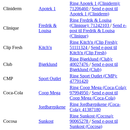
Ring Apotek 1 (Cliniderm):
Cliniderm
Apotek 1
71206460
/
Send e-post
til
Apotek 1 (Cliniderm)
Ring Fredrik & Louisa
Fredrik &
(Clinique):
71242103
/
Send e-
Clinique
Louisa
post
til Fredrik & Louisa
(Clinique)
Ring Kitch'n (Clip Fresh):
Clip Fresh
Kitch'n
51111324
/
Send e-post
til
Kitch'n (Clip Fresh)
Ring Bjørklund (Club):
Club
Bjørklund
40027476
/
Send e-post
til
Bjørklund (Club)
Ring Sport Outlet (CMP):
CMP
Sport Outlet
47791420
Ring Coop Mega (Coca-Cola):
Coca-Cola
Coop Mega
97994950
/
Send e-post
til
Coop Mega (Coca-Cola)
Ring Jordbærpikene (Coca-
Jordbærpikene
Cola):
41387180
Ring Sunkost (Cocosa):
Cocosa
Sunkost
90065278
/
Send e-post
til
Sunkost (Cocosa)