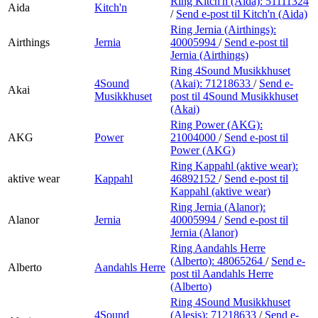
Ring Kitch'n (Aida):
51111324
Aida
Kitch'n
/
Send e-post
til Kitch'n (Aida)
Ring Jernia (Airthings):
Airthings
Jernia
40005994
/
Send e-post
til
Jernia (Airthings)
Ring 4Sound Musikkhuset
4Sound
(Akai):
71218633
/
Send e-
Akai
Musikkhuset
post
til 4Sound Musikkhuset
(Akai)
Ring Power (AKG):
AKG
Power
21004000
/
Send e-post
til
Power (AKG)
Ring Kappahl (aktive wear):
aktive wear
Kappahl
46892152
/
Send e-post
til
Kappahl (aktive wear)
Ring Jernia (Alanor):
Alanor
Jernia
40005994
/
Send e-post
til
Jernia (Alanor)
Ring Aandahls Herre
(Alberto):
48065264
/
Send e-
Alberto
Aandahls Herre
post
til Aandahls Herre
(Alberto)
Ring 4Sound Musikkhuset
4Sound
(Alesis):
71218633
/
Send e-