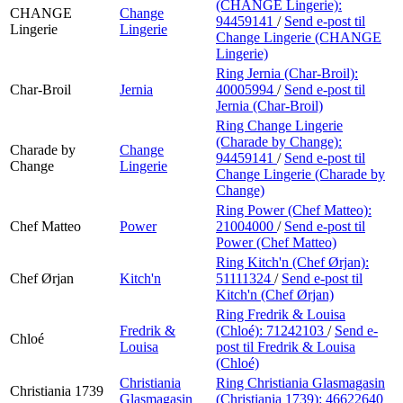
(CHANGE Lingerie):
CHANGE
Change
94459141
/
Send e-post
til
Lingerie
Lingerie
Change Lingerie (CHANGE
Lingerie)
Ring Jernia (Char-Broil):
Char-Broil
Jernia
40005994
/
Send e-post
til
Jernia (Char-Broil)
Ring Change Lingerie
(Charade by Change):
Charade by
Change
94459141
/
Send e-post
til
Change
Lingerie
Change Lingerie (Charade by
Change)
Ring Power (Chef Matteo):
Chef Matteo
Power
21004000
/
Send e-post
til
Power (Chef Matteo)
Ring Kitch'n (Chef Ørjan):
Chef Ørjan
Kitch'n
51111324
/
Send e-post
til
Kitch'n (Chef Ørjan)
Ring Fredrik & Louisa
Fredrik &
(Chloé):
71242103
/
Send e-
Chloé
Louisa
post
til Fredrik & Louisa
(Chloé)
Christiania
Ring Christiania Glasmagasin
Christiania 1739
Glasmagasin
(Christiania 1739):
46622640