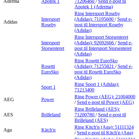
Aderma
Apotek 1
71206460
/
Send e-post
til
Apotek 1 (Aderma)
Ring Intersport Roseby
Intersport
(Adidas):
71195600
/
Send e-
Adidas
Roseby
post
til Intersport Roseby
(Adidas)
Ring Intersport Storsenteret
Intersport
(Adidas):
92692666
/
Send e-
Storsenteret
post
til Intersport Storsenteret
(Adidas)
Ring Rosetti EuroSko
Rosetti
(Adidas):
71255821
/
Send e-
EuroSko
post
til Rosetti EuroSko
(Adidas)
Ring Sport 1 (Adidas):
Sport 1
71213400
Ring Power (AEG):
21004000
AEG
Power
/
Send e-post
til Power (AEG)
Ring Brilleland (AES):
AES
Brilleland
71200780
/
Send e-post
til
Brilleland (AES)
Ring Kitch'n (Aga):
51111324
Aga
Kitch'n
/
Send e-post
til Kitch'n (Aga)