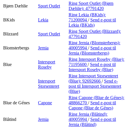
Ring Sport Outlet (Bjørn
Bjørn Dæhlie
Sport Outlet
Dæhlie):
47791420
Ring Lekia (BKids):
BKids
Lekia
71200094
/
Send e-post
til
Lekia (BKids)
Ring Sport Outlet (Blizzard):
Blizzard
Sport Outlet
47791420
Ring Jernia (Blomsterbergs):
Blomsterbergs
Jernia
40005994
/
Send e-post
til
Jernia (Blomsterbergs)
Ring Intersport Roseby (Blue):
Intersport
Blue
71195600
/
Send e-post
til
Roseby
Intersport Roseby (Blue)
Ring Intersport Storsenteret
Intersport
(Blue):
92692666
/
Send e-
Storsenteret
post
til Intersport Storsenteret
(Blue)
Ring Capone (Blue de Génes):
Blue de Génes
Capone
48866270
/
Send e-post
til
Capone (Blue de Génes)
Ring Jernia (Blåtind):
Blåtind
Jernia
40005994
/
Send e-post
til
Jernia (Blåtind)