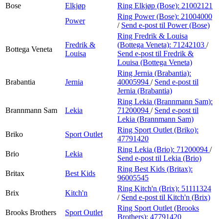
Bose
Elkjøp
Ring Elkjøp (Bose):
21002121
Ring Power (Bose):
21004000
Power
/
Send e-post
til Power (Bose)
Ring Fredrik & Louisa
Fredrik &
(Bottega Veneta):
71242103
/
Bottega Veneta
Louisa
Send e-post
til Fredrik &
Louisa (Bottega Veneta)
Ring Jernia (Brabantia):
Brabantia
Jernia
40005994
/
Send e-post
til
Jernia (Brabantia)
Ring Lekia (Brannmann Sam):
Brannmann Sam
Lekia
71200094
/
Send e-post
til
Lekia (Brannmann Sam)
Ring Sport Outlet (Briko):
Briko
Sport Outlet
47791420
Ring Lekia (Brio):
71200094
/
Brio
Lekia
Send e-post
til Lekia (Brio)
Ring Best Kids (Britax):
Britax
Best Kids
96005545
Ring Kitch'n (Brix):
51111324
Brix
Kitch'n
/
Send e-post
til Kitch'n (Brix)
Ring Sport Outlet (Brooks
Brooks Brothers
Sport Outlet
Brothers):
47791420