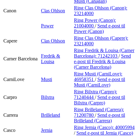
Musti (Canagan)
Ring Clas Ohlson (Canon):
Canon
Clas Ohlson
23214000
Ring Power (Canon):
Power
21004000
/
Send e-post
til
Power (Canon)
Ring Clas Ohlson (Capere):
Capere
Clas Ohlson
23214000
Ring Fredrik & Louisa (Carner
Fredrik &
Barcelona):
71242103
/
Send
Carner Barcelona
Louisa
e-post
til Fredrik & Louisa
(Carner Barcelona)
Ring Musti (CarniLove):
CarniLove
Musti
46958351
/
Send e-post
til
Musti (CarniLove)
Ring Bilxtra (Carpro):
Carpro
Bilxtra
71240444
/
Send e-post
til
Bilxtra (Carpro)
Ring Brilleland (Carrera):
Carrera
Brilleland
71200780
/
Send e-post
til
Brilleland (Carrera)
Ring Jernia (Casco):
40005994
Casco
Jernia
/
Send e-post
til Jernia (Casco)