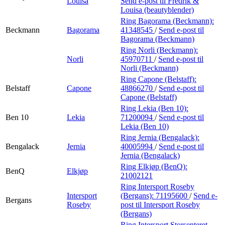
Louisa
Send e-post
til Fredrik &
Louisa (beautyblender)
Ring Bagorama (Beckmann):
Beckmann
Bagorama
41348545
/
Send e-post
til
Bagorama (Beckmann)
Ring Norli (Beckmann):
Norli
45970711
/
Send e-post
til
Norli (Beckmann)
Ring Capone (Belstaff):
Belstaff
Capone
48866270
/
Send e-post
til
Capone (Belstaff)
Ring Lekia (Ben 10):
Ben 10
Lekia
71200094
/
Send e-post
til
Lekia (Ben 10)
Ring Jernia (Bengalack):
Bengalack
Jernia
40005994
/
Send e-post
til
Jernia (Bengalack)
Ring Elkjøp (BenQ):
BenQ
Elkjøp
21002121
Ring Intersport Roseby
Intersport
(Bergans):
71195600
/
Send e-
Bergans
Roseby
post
til Intersport Roseby
(Bergans)
Ring Intersport Storsenteret