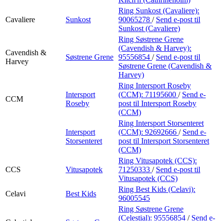
Ring Sunkost (Cavaliere):
Cavaliere
Sunkost
90065278
/
Send e-post
til
Sunkost (Cavaliere)
Ring Søstrene Grene
(Cavendish & Harvey):
Cavendish &
Søstrene Grene
95556854
/
Send e-post
til
Harvey
Søstrene Grene (Cavendish &
Harvey)
Ring Intersport Roseby
Intersport
(CCM):
71195600
/
Send e-
CCM
Roseby
post
til Intersport Roseby
(CCM)
Ring Intersport Storsenteret
Intersport
(CCM):
92692666
/
Send e-
Storsenteret
post
til Intersport Storsenteret
(CCM)
Ring Vitusapotek (CCS):
CCS
Vitusapotek
71250333
/
Send e-post
til
Vitusapotek (CCS)
Ring Best Kids (Celavi):
Celavi
Best Kids
96005545
Ring Søstrene Grene
(Celestial):
95556854
/
Send e-