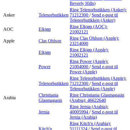
Beverly Hills)
Ring Telenorbutikken (Anker):
Anker
Telenorbutikken
71212300
/
Send e-post
til
Telenorbutikken (Anker)
Ring Elkjøp (AOC):
AOC
Elkjøp
21002121
Ring Clas Ohlson (Apple):
Apple
Clas Ohlson
23214000
Ring Elkjøp (Apple):
Elkjøp
21002121
Ring Power (Apple):
Power
21004000
/
Send e-post
til
Power (Apple)
Ring Telenorbutikken (Apple):
Telenorbutikken
71212300
/
Send e-post
til
Telenorbutikken (Apple)
Christiania
Ring Christiania Glasmagasin
Arabia
Glasmagasin
(Arabia):
46622640
Ring Jernia (Arabia):
Jernia
40005994
/
Send e-post
til
Jernia (Arabia)
Ring Kitch'n (Arabia):
Kitch'n
51111324
/
Send e-post
til