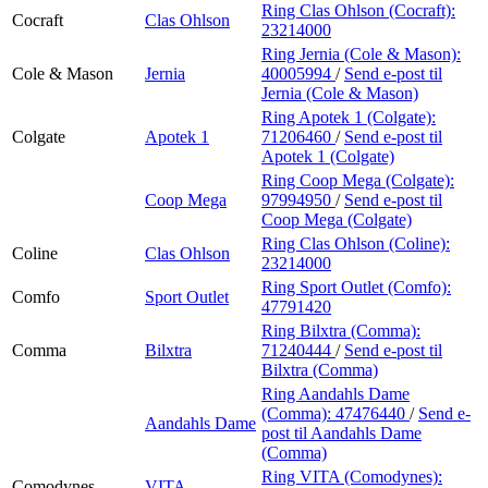
Ring Clas Ohlson (Cocraft):
Cocraft
Clas Ohlson
23214000
Ring Jernia (Cole & Mason):
Cole & Mason
Jernia
40005994
/
Send e-post
til
Jernia (Cole & Mason)
Ring Apotek 1 (Colgate):
Colgate
Apotek 1
71206460
/
Send e-post
til
Apotek 1 (Colgate)
Ring Coop Mega (Colgate):
Coop Mega
97994950
/
Send e-post
til
Coop Mega (Colgate)
Ring Clas Ohlson (Coline):
Coline
Clas Ohlson
23214000
Ring Sport Outlet (Comfo):
Comfo
Sport Outlet
47791420
Ring Bilxtra (Comma):
Comma
Bilxtra
71240444
/
Send e-post
til
Bilxtra (Comma)
Ring Aandahls Dame
(Comma):
47476440
/
Send e-
Aandahls Dame
post
til Aandahls Dame
(Comma)
Ring VITA (Comodynes):
Comodynes
VITA