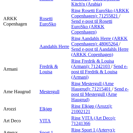
Kitch'n (Arabia)
Ring Rosetti EuroSko (ARKK
Copenhagen):
71255821
/
ARKK
Rosetti
Send e-post
til Rosetti
Copenhagen
EuroSko
EuroSko (ARKK
Copenhagen)
Ring Aandahls Herre (ARKK
Copenhagen):
48065264
/
Aandahls Herre
Send e-post
til Aandahls Herre
(ARKK Copenhagen)
Ring Fredrik & Louisa
Fredrik &
(Armani):
71242103
/
Send e-
Armani
Louisa
post
til Fredrik & Louisa
(Armani)
Ring Mestergull (Arne
Haugrud):
71215401
/
Send e-
Arne Haugrud
Mestergull
post
til Mestergull (Arne
Haugrud)
Ring Elkjøp (Arozzi):
Arozzi
Elkjøp
21002121
Ring VITA (Art Deco):
Art Deco
VITA
71241366
Ring Sport 1 (Arteryx):
Arteryx
Sport 1