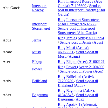
Ring Intersport Roseby (Abu
Intersport
Garcia):
71195600
/
Send e-
Abu Garcia
Roseby
post
til Intersport Roseby (Abu
Garcia)
Ring Intersport Storsenteret
Intersport
(Abu Garcia):
92692666
/
Storsenteret
Send e-post
til Intersport
Storsenteret (Abu Garcia)
Ring Jernia (Abus):
40005994
Abus
Jernia
/
Send e-post
til Jernia (Abus)
Ring Musti (Acana):
Acana
Musti
46958351
/
Send e-post
til
Musti (Acana)
Acer
Elkjøp
Ring Elkjøp (Acer):
21002121
Ring Power (Acer):
21004000
Power
/
Send e-post
til Power (Acer)
Ring Brilleland (Activ):
Activ
Brilleland
71200780
/
Send e-post
til
Brilleland (Activ)
Ring Bagorama (Adax):
Adax
Bagorama
41348545
/
Send e-post
til
Bagorama (Adax)
Ring Apotek 1 (Aderma):