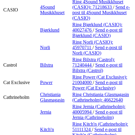
Ring 4Sound Musikkhuset
4Sound
(CASIO):
71218633
/
Send e-
CASIO
Musikkhuset
post
til 4Sound Musikkhuset
(CASIO)
Ring Bjørklund (CASIO):
Bjørklund
40027476
/
Send e-post
til
Bjørklund (CASIO)
Ring Norli (CASIO):
Norli
45970711
/
Send e-post
til
Norli (CASIO)
Ring Bilxtra (Castrol):
Castrol
Bilxtra
71240444
/
Send e-post
til
Bilxtra (Castrol)
Ring Power (Cat Exclusive):
Cat Exclusive
Power
21004000
/
Send e-post
til
Power (Cat Exclusive)
Christiania
Ring Christiania Glasmagasin
Cathrineholm
Glasmagasin
(Cathrineholm):
46622640
Ring Jernia (Cathrineholm):
Jernia
40005994
/
Send e-post
til
Jernia (Cathrineholm)
Ring Kitch'n (Cathrineholm):
Kitch'n
51111324
/
Send e-post
til
Kitch'n (Cathrineholm)