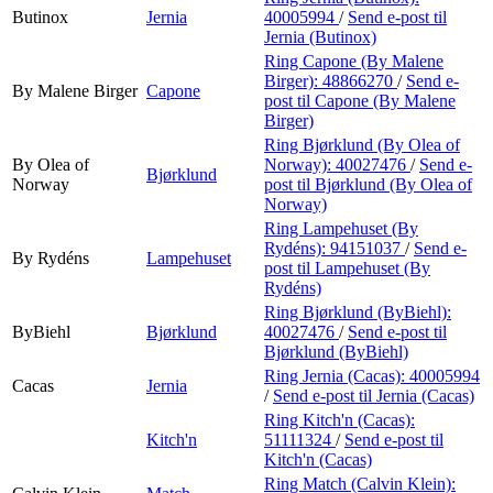
Butinox
Jernia
40005994
/
Send e-post
til
Jernia (Butinox)
Ring Capone (By Malene
Birger):
48866270
/
Send e-
By Malene Birger
Capone
post
til Capone (By Malene
Birger)
Ring Bjørklund (By Olea of
By Olea of
Norway):
40027476
/
Send e-
Bjørklund
Norway
post
til Bjørklund (By Olea of
Norway)
Ring Lampehuset (By
Rydéns):
94151037
/
Send e-
By Rydéns
Lampehuset
post
til Lampehuset (By
Rydéns)
Ring Bjørklund (ByBiehl):
ByBiehl
Bjørklund
40027476
/
Send e-post
til
Bjørklund (ByBiehl)
Ring Jernia (Cacas):
40005994
Cacas
Jernia
/
Send e-post
til Jernia (Cacas)
Ring Kitch'n (Cacas):
Kitch'n
51111324
/
Send e-post
til
Kitch'n (Cacas)
Ring Match (Calvin Klein):