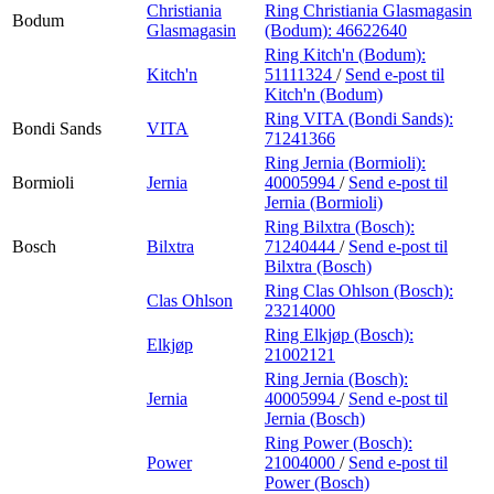
Christiania
Ring Christiania Glasmagasin
Bodum
Glasmagasin
(Bodum):
46622640
Ring Kitch'n (Bodum):
Kitch'n
51111324
/
Send e-post
til
Kitch'n (Bodum)
Ring VITA (Bondi Sands):
Bondi Sands
VITA
71241366
Ring Jernia (Bormioli):
Bormioli
Jernia
40005994
/
Send e-post
til
Jernia (Bormioli)
Ring Bilxtra (Bosch):
Bosch
Bilxtra
71240444
/
Send e-post
til
Bilxtra (Bosch)
Ring Clas Ohlson (Bosch):
Clas Ohlson
23214000
Ring Elkjøp (Bosch):
Elkjøp
21002121
Ring Jernia (Bosch):
Jernia
40005994
/
Send e-post
til
Jernia (Bosch)
Ring Power (Bosch):
Power
21004000
/
Send e-post
til
Power (Bosch)