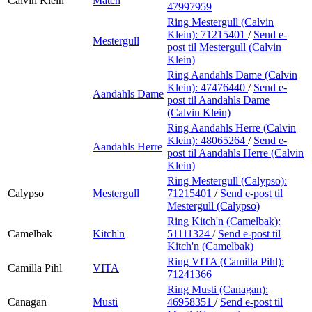
Calvin Klein
Match
47997959
Ring Mestergull (Calvin
Klein):
71215401
/
Send e-
Mestergull
post
til Mestergull (Calvin
Klein)
Ring Aandahls Dame (Calvin
Klein):
47476440
/
Send e-
Aandahls Dame
post
til Aandahls Dame
(Calvin Klein)
Ring Aandahls Herre (Calvin
Klein):
48065264
/
Send e-
Aandahls Herre
post
til Aandahls Herre (Calvin
Klein)
Ring Mestergull (Calypso):
Calypso
Mestergull
71215401
/
Send e-post
til
Mestergull (Calypso)
Ring Kitch'n (Camelbak):
Camelbak
Kitch'n
51111324
/
Send e-post
til
Kitch'n (Camelbak)
Ring VITA (Camilla Pihl):
Camilla Pihl
VITA
71241366
Ring Musti (Canagan):
Canagan
Musti
46958351
/
Send e-post
til