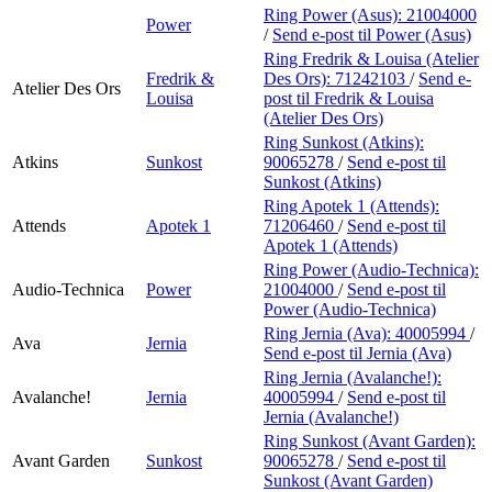
Ring Power (Asus):
21004000
Power
/
Send e-post
til Power (Asus)
Ring Fredrik & Louisa (Atelier
Fredrik &
Des Ors):
71242103
/
Send e-
Atelier Des Ors
Louisa
post
til Fredrik & Louisa
(Atelier Des Ors)
Ring Sunkost (Atkins):
Atkins
Sunkost
90065278
/
Send e-post
til
Sunkost (Atkins)
Ring Apotek 1 (Attends):
Attends
Apotek 1
71206460
/
Send e-post
til
Apotek 1 (Attends)
Ring Power (Audio-Technica):
Audio-Technica
Power
21004000
/
Send e-post
til
Power (Audio-Technica)
Ring Jernia (Ava):
40005994
/
Ava
Jernia
Send e-post
til Jernia (Ava)
Ring Jernia (Avalanche!):
Avalanche!
Jernia
40005994
/
Send e-post
til
Jernia (Avalanche!)
Ring Sunkost (Avant Garden):
Avant Garden
Sunkost
90065278
/
Send e-post
til
Sunkost (Avant Garden)