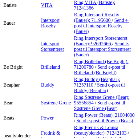
Ring VITA (Batiste):
Batiste
VITA
71241366
Ring Intersport Roseby
Intersport
(Bauer):
71195600
/
Send e-
Bauer
Roseby
post
til Intersport Roseby
(Bauer)
Ring Intersport Storsenteret
Intersport
(Bauer):
92692666
/
Send e-
Storsenteret
post
til Intersport Storsenteret
(Bauer)
Ring Brilleland (Be Bright):
Be Bright
Brilleland
71200780
/
Send e-post
til
Brilleland (Be Bright)
Ring Buddy (Beaphar):
Beaphar
Buddy
71257110
/
Send e-post
til
Buddy (Beaphar)
Ring Søstrene Grene (Bear):
Bear
Søstrene Grene
95556854
/
Send e-post
til
Søstrene Grene (Bear)
Ring Power (Beats):
21004000
Beats
Power
/
Send e-post
til Power (Beats)
Ring Fredrik & Louisa
Fredrik &
(beautyblender):
71242103
/
beautyblender