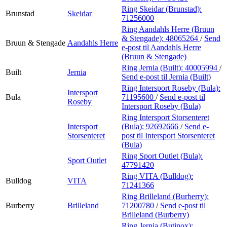
Ring Skeidar (Brunstad):
Brunstad
Skeidar
71256000
Ring Aandahls Herre (Bruun
& Stengade):
48065264
/
Send
Bruun & Stengade
Aandahls Herre
e-post
til Aandahls Herre
(Bruun & Stengade)
Ring Jernia (Built):
40005994
/
Built
Jernia
Send e-post
til Jernia (Built)
Ring Intersport Roseby (Bula):
Intersport
Bula
71195600
/
Send e-post
til
Roseby
Intersport Roseby (Bula)
Ring Intersport Storsenteret
Intersport
(Bula):
92692666
/
Send e-
Storsenteret
post
til Intersport Storsenteret
(Bula)
Ring Sport Outlet (Bula):
Sport Outlet
47791420
Ring VITA (Bulldog):
Bulldog
VITA
71241366
Ring Brilleland (Burberry):
Burberry
Brilleland
71200780
/
Send e-post
til
Brilleland (Burberry)
Ring Jernia (Butinox):