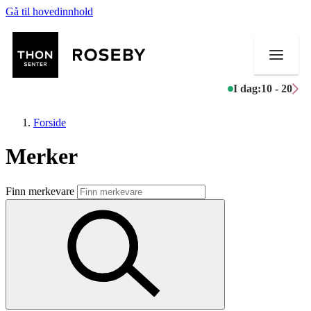
Gå til hovedinnhold
I dag:
10 - 20
Forside
Merker
Butikker
Finn merkevare
Mat og drikke
Helse
Aktiviteter
Tilbud