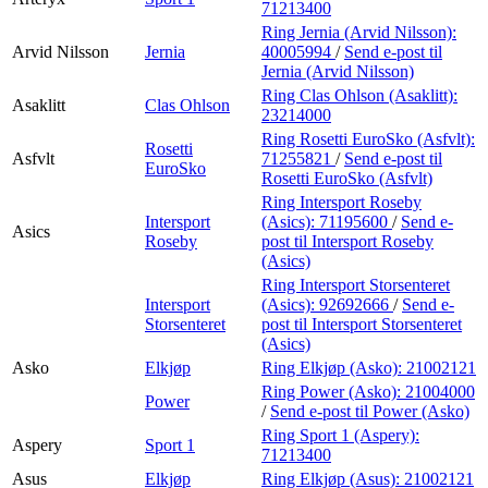
71213400
Ring Jernia (Arvid Nilsson):
Arvid Nilsson
Jernia
40005994
/
Send e-post
til
Jernia (Arvid Nilsson)
Ring Clas Ohlson (Asaklitt):
Asaklitt
Clas Ohlson
23214000
Ring Rosetti EuroSko (Asfvlt):
Rosetti
Asfvlt
71255821
/
Send e-post
til
EuroSko
Rosetti EuroSko (Asfvlt)
Ring Intersport Roseby
Intersport
(Asics):
71195600
/
Send e-
Asics
Roseby
post
til Intersport Roseby
(Asics)
Ring Intersport Storsenteret
Intersport
(Asics):
92692666
/
Send e-
Storsenteret
post
til Intersport Storsenteret
(Asics)
Asko
Elkjøp
Ring Elkjøp (Asko):
21002121
Ring Power (Asko):
21004000
Power
/
Send e-post
til Power (Asko)
Ring Sport 1 (Aspery):
Aspery
Sport 1
71213400
Asus
Elkjøp
Ring Elkjøp (Asus):
21002121