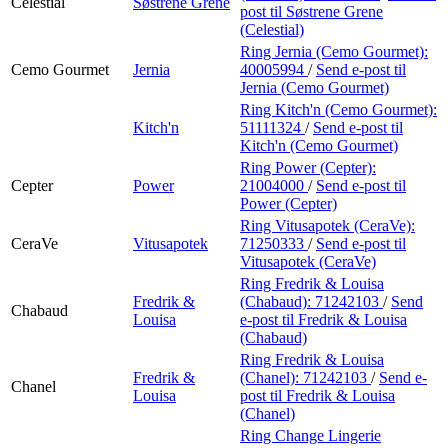
Celestial
Søstrene Grene
post
til Søstrene Grene
(Celestial)
Ring Jernia (Cemo Gourmet):
Cemo Gourmet
Jernia
40005994
/
Send e-post
til
Jernia (Cemo Gourmet)
Ring Kitch'n (Cemo Gourmet):
Kitch'n
51111324
/
Send e-post
til
Kitch'n (Cemo Gourmet)
Ring Power (Cepter):
Cepter
Power
21004000
/
Send e-post
til
Power (Cepter)
Ring Vitusapotek (CeraVe):
CeraVe
Vitusapotek
71250333
/
Send e-post
til
Vitusapotek (CeraVe)
Ring Fredrik & Louisa
Fredrik &
(Chabaud):
71242103
/
Send
Chabaud
Louisa
e-post
til Fredrik & Louisa
(Chabaud)
Ring Fredrik & Louisa
Fredrik &
(Chanel):
71242103
/
Send e-
Chanel
Louisa
post
til Fredrik & Louisa
(Chanel)
Ring Change Lingerie