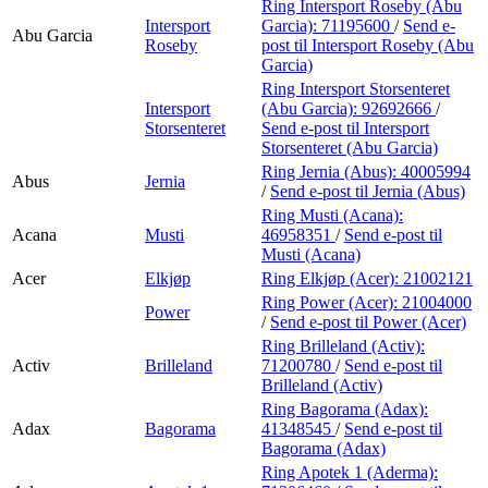
Ring Intersport Roseby (Abu
Intersport
Garcia):
71195600
/
Send e-
Abu Garcia
Roseby
post
til Intersport Roseby (Abu
Garcia)
Ring Intersport Storsenteret
Intersport
(Abu Garcia):
92692666
/
Storsenteret
Send e-post
til Intersport
Storsenteret (Abu Garcia)
Ring Jernia (Abus):
40005994
Abus
Jernia
/
Send e-post
til Jernia (Abus)
Ring Musti (Acana):
Acana
Musti
46958351
/
Send e-post
til
Musti (Acana)
Acer
Elkjøp
Ring Elkjøp (Acer):
21002121
Ring Power (Acer):
21004000
Power
/
Send e-post
til Power (Acer)
Ring Brilleland (Activ):
Activ
Brilleland
71200780
/
Send e-post
til
Brilleland (Activ)
Ring Bagorama (Adax):
Adax
Bagorama
41348545
/
Send e-post
til
Bagorama (Adax)
Ring Apotek 1 (Aderma):