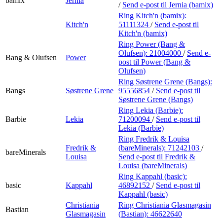
bamix
Jernia
/
Send e-post
til Jernia (bamix)
Ring Kitch'n (bamix):
Kitch'n
51111324
/
Send e-post
til
Kitch'n (bamix)
Ring Power (Bang &
Olufsen):
21004000
/
Send e-
Bang & Olufsen
Power
post
til Power (Bang &
Olufsen)
Ring Søstrene Grene (Bangs):
Bangs
Søstrene Grene
95556854
/
Send e-post
til
Søstrene Grene (Bangs)
Ring Lekia (Barbie):
Barbie
Lekia
71200094
/
Send e-post
til
Lekia (Barbie)
Ring Fredrik & Louisa
Fredrik &
(bareMinerals):
71242103
/
bareMinerals
Louisa
Send e-post
til Fredrik &
Louisa (bareMinerals)
Ring Kappahl (basic):
basic
Kappahl
46892152
/
Send e-post
til
Kappahl (basic)
Christiania
Ring Christiania Glasmagasin
Bastian
Glasmagasin
(Bastian):
46622640