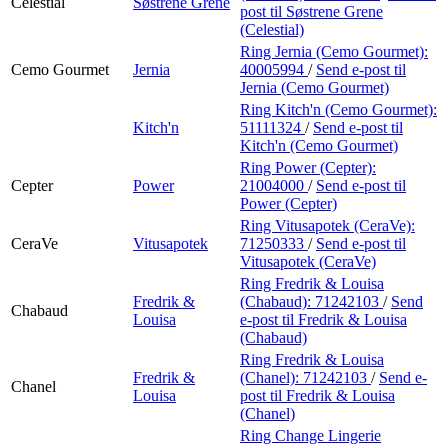
Celestial
Søstrene Grene
post
til Søstrene Grene
(Celestial)
Ring Jernia (Cemo Gourmet):
Cemo Gourmet
Jernia
40005994
/
Send e-post
til
Jernia (Cemo Gourmet)
Ring Kitch'n (Cemo Gourmet):
Kitch'n
51111324
/
Send e-post
til
Kitch'n (Cemo Gourmet)
Ring Power (Cepter):
Cepter
Power
21004000
/
Send e-post
til
Power (Cepter)
Ring Vitusapotek (CeraVe):
CeraVe
Vitusapotek
71250333
/
Send e-post
til
Vitusapotek (CeraVe)
Ring Fredrik & Louisa
Fredrik &
(Chabaud):
71242103
/
Send
Chabaud
Louisa
e-post
til Fredrik & Louisa
(Chabaud)
Ring Fredrik & Louisa
Fredrik &
(Chanel):
71242103
/
Send e-
Chanel
Louisa
post
til Fredrik & Louisa
(Chanel)
Ring Change Lingerie