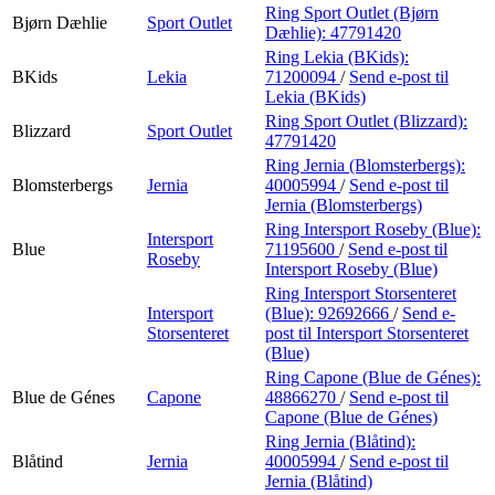
Ring Sport Outlet (Bjørn
Bjørn Dæhlie
Sport Outlet
Dæhlie):
47791420
Ring Lekia (BKids):
BKids
Lekia
71200094
/
Send e-post
til
Lekia (BKids)
Ring Sport Outlet (Blizzard):
Blizzard
Sport Outlet
47791420
Ring Jernia (Blomsterbergs):
Blomsterbergs
Jernia
40005994
/
Send e-post
til
Jernia (Blomsterbergs)
Ring Intersport Roseby (Blue):
Intersport
Blue
71195600
/
Send e-post
til
Roseby
Intersport Roseby (Blue)
Ring Intersport Storsenteret
Intersport
(Blue):
92692666
/
Send e-
Storsenteret
post
til Intersport Storsenteret
(Blue)
Ring Capone (Blue de Génes):
Blue de Génes
Capone
48866270
/
Send e-post
til
Capone (Blue de Génes)
Ring Jernia (Blåtind):
Blåtind
Jernia
40005994
/
Send e-post
til
Jernia (Blåtind)