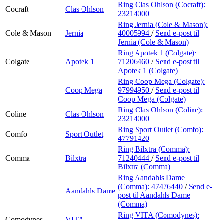
Ring Clas Ohlson (Cocraft):
Cocraft
Clas Ohlson
23214000
Ring Jernia (Cole & Mason):
Cole & Mason
Jernia
40005994
/
Send e-post
til
Jernia (Cole & Mason)
Ring Apotek 1 (Colgate):
Colgate
Apotek 1
71206460
/
Send e-post
til
Apotek 1 (Colgate)
Ring Coop Mega (Colgate):
Coop Mega
97994950
/
Send e-post
til
Coop Mega (Colgate)
Ring Clas Ohlson (Coline):
Coline
Clas Ohlson
23214000
Ring Sport Outlet (Comfo):
Comfo
Sport Outlet
47791420
Ring Bilxtra (Comma):
Comma
Bilxtra
71240444
/
Send e-post
til
Bilxtra (Comma)
Ring Aandahls Dame
(Comma):
47476440
/
Send e-
Aandahls Dame
post
til Aandahls Dame
(Comma)
Ring VITA (Comodynes):
Comodynes
VITA