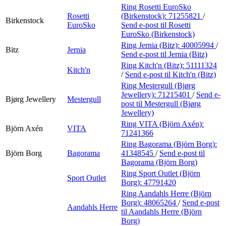
Ring Rosetti EuroSko
Rosetti
(Birkenstock):
71255821
/
Birkenstock
EuroSko
Send e-post
til Rosetti
EuroSko (Birkenstock)
Ring Jernia (Bitz):
40005994
/
Bitz
Jernia
Send e-post
til Jernia (Bitz)
Ring Kitch'n (Bitz):
51111324
Kitch'n
/
Send e-post
til Kitch'n (Bitz)
Ring Mestergull (Bjørg
Jewellery):
71215401
/
Send e-
Bjørg Jewellery
Mestergull
post
til Mestergull (Bjørg
Jewellery)
Ring VITA (Björn Axén):
Björn Axén
VITA
71241366
Ring Bagorama (Björn Borg):
Björn Borg
Bagorama
41348545
/
Send e-post
til
Bagorama (Björn Borg)
Ring Sport Outlet (Björn
Sport Outlet
Borg):
47791420
Ring Aandahls Herre (Björn
Borg):
48065264
/
Send e-post
Aandahls Herre
til Aandahls Herre (Björn
Borg)