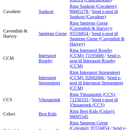
Ring Sunkost (Cavaliere):
Cavaliere
Sunkost
90065278
/
Send e-post
til
Sunkost (Cavaliere)
Ring Søstrene Grene
(Cavendish & Harvey):
Cavendish &
Søstrene Grene
95556854
/
Send e-post
til
Harvey
Søstrene Grene (Cavendish &
Harvey)
Ring Intersport Roseby
Intersport
(CCM):
71195600
/
Send e-
CCM
Roseby
post
til Intersport Roseby
(CCM)
Ring Intersport Storsenteret
Intersport
(CCM):
92692666
/
Send e-
Storsenteret
post
til Intersport Storsenteret
(CCM)
Ring Vitusapotek (CCS):
CCS
Vitusapotek
71250333
/
Send e-post
til
Vitusapotek (CCS)
Ring Best Kids (Celavi):
Celavi
Best Kids
96005545
Ring Søstrene Grene
(Celestial):
95556854
/
Send e-