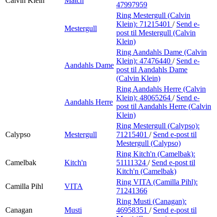
Calvin Klein
Match
47997959
Ring Mestergull (Calvin
Klein):
71215401
/
Send e-
Mestergull
post
til Mestergull (Calvin
Klein)
Ring Aandahls Dame (Calvin
Klein):
47476440
/
Send e-
Aandahls Dame
post
til Aandahls Dame
(Calvin Klein)
Ring Aandahls Herre (Calvin
Klein):
48065264
/
Send e-
Aandahls Herre
post
til Aandahls Herre (Calvin
Klein)
Ring Mestergull (Calypso):
Calypso
Mestergull
71215401
/
Send e-post
til
Mestergull (Calypso)
Ring Kitch'n (Camelbak):
Camelbak
Kitch'n
51111324
/
Send e-post
til
Kitch'n (Camelbak)
Ring VITA (Camilla Pihl):
Camilla Pihl
VITA
71241366
Ring Musti (Canagan):
Canagan
Musti
46958351
/
Send e-post
til