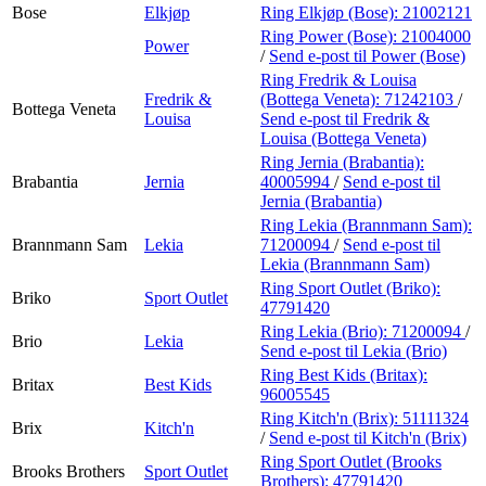
Bose
Elkjøp
Ring Elkjøp (Bose):
21002121
Ring Power (Bose):
21004000
Power
/
Send e-post
til Power (Bose)
Ring Fredrik & Louisa
Fredrik &
(Bottega Veneta):
71242103
/
Bottega Veneta
Louisa
Send e-post
til Fredrik &
Louisa (Bottega Veneta)
Ring Jernia (Brabantia):
Brabantia
Jernia
40005994
/
Send e-post
til
Jernia (Brabantia)
Ring Lekia (Brannmann Sam):
Brannmann Sam
Lekia
71200094
/
Send e-post
til
Lekia (Brannmann Sam)
Ring Sport Outlet (Briko):
Briko
Sport Outlet
47791420
Ring Lekia (Brio):
71200094
/
Brio
Lekia
Send e-post
til Lekia (Brio)
Ring Best Kids (Britax):
Britax
Best Kids
96005545
Ring Kitch'n (Brix):
51111324
Brix
Kitch'n
/
Send e-post
til Kitch'n (Brix)
Ring Sport Outlet (Brooks
Brooks Brothers
Sport Outlet
Brothers):
47791420