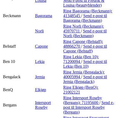
Louisa
Send e-post
til Fredrik &
Louisa (beautyblender)
Ring Bagorama (Beckmann):
Beckmann
Bagorama
41348545
/
Send e-post
til
Bagorama (Beckmann)
Ring Norli (Beckmann):
Norli
45970711
/
Send e-post
til
Norli (Beckmann)
Ring Capone (Belstaff):
Belstaff
Capone
48866270
/
Send e-post
til
Capone (Belstaff)
Ring Lekia (Ben 10):
Ben 10
Lekia
71200094
/
Send e-post
til
Lekia (Ben 10)
Ring Jernia (Bengalack):
Bengalack
Jernia
40005994
/
Send e-post
til
Jernia (Bengalack)
Ring Elkjøp (BenQ):
BenQ
Elkjøp
21002121
Ring Intersport Roseby
Intersport
(Bergans):
71195600
/
Send e-
Bergans
Roseby
post
til Intersport Roseby
(Bergans)
Ring Intersport Storsenteret