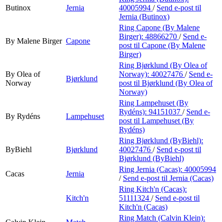
Butinox
Jernia
40005994
/
Send e-post
til
Jernia (Butinox)
Ring Capone (By Malene
Birger):
48866270
/
Send e-
By Malene Birger
Capone
post
til Capone (By Malene
Birger)
Ring Bjørklund (By Olea of
By Olea of
Norway):
40027476
/
Send e-
Bjørklund
Norway
post
til Bjørklund (By Olea of
Norway)
Ring Lampehuset (By
Rydéns):
94151037
/
Send e-
By Rydéns
Lampehuset
post
til Lampehuset (By
Rydéns)
Ring Bjørklund (ByBiehl):
ByBiehl
Bjørklund
40027476
/
Send e-post
til
Bjørklund (ByBiehl)
Ring Jernia (Cacas):
40005994
Cacas
Jernia
/
Send e-post
til Jernia (Cacas)
Ring Kitch'n (Cacas):
Kitch'n
51111324
/
Send e-post
til
Kitch'n (Cacas)
Ring Match (Calvin Klein):