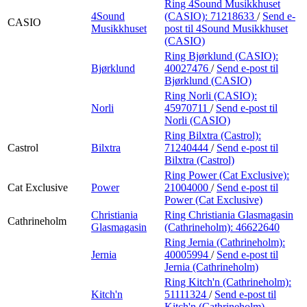
Ring 4Sound Musikkhuset
4Sound
(CASIO):
71218633
/
Send e-
CASIO
Musikkhuset
post
til 4Sound Musikkhuset
(CASIO)
Ring Bjørklund (CASIO):
Bjørklund
40027476
/
Send e-post
til
Bjørklund (CASIO)
Ring Norli (CASIO):
Norli
45970711
/
Send e-post
til
Norli (CASIO)
Ring Bilxtra (Castrol):
Castrol
Bilxtra
71240444
/
Send e-post
til
Bilxtra (Castrol)
Ring Power (Cat Exclusive):
Cat Exclusive
Power
21004000
/
Send e-post
til
Power (Cat Exclusive)
Christiania
Ring Christiania Glasmagasin
Cathrineholm
Glasmagasin
(Cathrineholm):
46622640
Ring Jernia (Cathrineholm):
Jernia
40005994
/
Send e-post
til
Jernia (Cathrineholm)
Ring Kitch'n (Cathrineholm):
Kitch'n
51111324
/
Send e-post
til
Kitch'n (Cathrineholm)