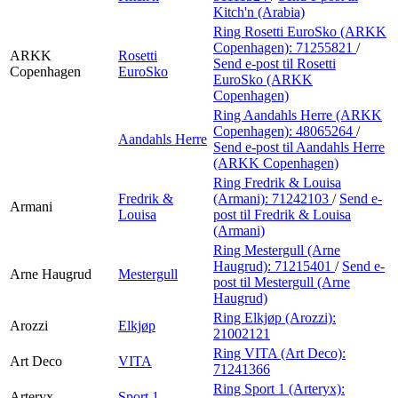
Kitch'n (Arabia)
Ring Rosetti EuroSko (ARKK
Copenhagen):
71255821
/
ARKK
Rosetti
Send e-post
til Rosetti
Copenhagen
EuroSko
EuroSko (ARKK
Copenhagen)
Ring Aandahls Herre (ARKK
Copenhagen):
48065264
/
Aandahls Herre
Send e-post
til Aandahls Herre
(ARKK Copenhagen)
Ring Fredrik & Louisa
Fredrik &
(Armani):
71242103
/
Send e-
Armani
Louisa
post
til Fredrik & Louisa
(Armani)
Ring Mestergull (Arne
Haugrud):
71215401
/
Send e-
Arne Haugrud
Mestergull
post
til Mestergull (Arne
Haugrud)
Ring Elkjøp (Arozzi):
Arozzi
Elkjøp
21002121
Ring VITA (Art Deco):
Art Deco
VITA
71241366
Ring Sport 1 (Arteryx):
Arteryx
Sport 1