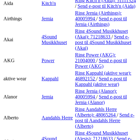
Ring Kitch'n (Aida):
51111324
Aida
Kitch'n
/
Send e-post
til Kitch'n (Aida)
Ring Jernia (Airthings):
Airthings
Jernia
40005994
/
Send e-post
til
Jernia (Airthings)
Ring 4Sound Musikkhuset
4Sound
(Akai):
71218633
/
Send e-
Akai
Musikkhuset
post
til 4Sound Musikkhuset
(Akai)
Ring Power (AKG):
AKG
Power
21004000
/
Send e-post
til
Power (AKG)
Ring Kappahl (aktive wear):
aktive wear
Kappahl
46892152
/
Send e-post
til
Kappahl (aktive wear)
Ring Jernia (Alanor):
Alanor
Jernia
40005994
/
Send e-post
til
Jernia (Alanor)
Ring Aandahls Herre
(Alberto):
48065264
/
Send e-
Alberto
Aandahls Herre
post
til Aandahls Herre
(Alberto)
Ring 4Sound Musikkhuset
4Sound
(Alesis):
71218633
/
Send e-