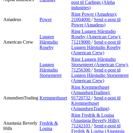
post
til Carlings (Alpha
industries)
Ring Power (Amadeus):
Amadeus
Power
21004000
/
Send e-post
til
Power (Amadeus)
Ring Luggen Hårstudio
Luggen
Roseby (American Crew):
American Crew
Hårstudio
71219000
/
Send e-post
til
Roseby
Luggen Hårstudio Roseby
(American Crew)
Ring Luggen Hårstudio
Luggen
Storsenteret (American Crew):
Hårstudio
71256300
/
Send e-post
til
Storsenteret
Luggen Hårstudio Storsenteret
(American Crew)
Ring Kremmerhuset
(AmundsenTrading):
AmundsenTrading
Kremmerhuset
91720732
/
Send e-post
til
Kremmerhuset
(AmundsenTrading)
Ring Fredrik & Louisa
(Anastasia Beverly Hills):
Anastasia Beverly
Fredrik &
71242103
/
Send e-post
til
Hills
Louisa
Fredrik & Louisa (Anastasia