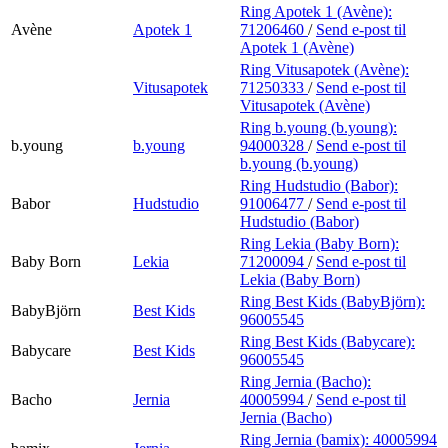
Ring Apotek 1 (Avène):
Avène
Apotek 1
71206460
/
Send e-post
til
Apotek 1 (Avène)
Ring Vitusapotek (Avène):
Vitusapotek
71250333
/
Send e-post
til
Vitusapotek (Avène)
Ring b.young (b.young):
b.young
b.young
94000328
/
Send e-post
til
b.young (b.young)
Ring Hudstudio (Babor):
Babor
Hudstudio
91006477
/
Send e-post
til
Hudstudio (Babor)
Ring Lekia (Baby Born):
Baby Born
Lekia
71200094
/
Send e-post
til
Lekia (Baby Born)
Ring Best Kids (BabyBjörn):
BabyBjörn
Best Kids
96005545
Ring Best Kids (Babycare):
Babycare
Best Kids
96005545
Ring Jernia (Bacho):
Bacho
Jernia
40005994
/
Send e-post
til
Jernia (Bacho)
Ring Jernia (bamix):
40005994