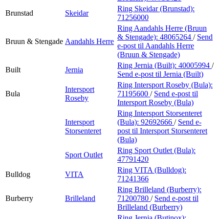
Ring Skeidar (Brunstad):
Brunstad
Skeidar
71256000
Ring Aandahls Herre (Bruun
& Stengade):
48065264
/
Send
Bruun & Stengade
Aandahls Herre
e-post
til Aandahls Herre
(Bruun & Stengade)
Ring Jernia (Built):
40005994
/
Built
Jernia
Send e-post
til Jernia (Built)
Ring Intersport Roseby (Bula):
Intersport
Bula
71195600
/
Send e-post
til
Roseby
Intersport Roseby (Bula)
Ring Intersport Storsenteret
Intersport
(Bula):
92692666
/
Send e-
Storsenteret
post
til Intersport Storsenteret
(Bula)
Ring Sport Outlet (Bula):
Sport Outlet
47791420
Ring VITA (Bulldog):
Bulldog
VITA
71241366
Ring Brilleland (Burberry):
Burberry
Brilleland
71200780
/
Send e-post
til
Brilleland (Burberry)
Ring Jernia (Butinox):