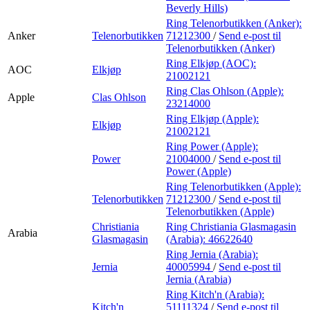
Beverly Hills)
Ring Telenorbutikken (Anker):
Anker
Telenorbutikken
71212300
/
Send e-post
til
Telenorbutikken (Anker)
Ring Elkjøp (AOC):
AOC
Elkjøp
21002121
Ring Clas Ohlson (Apple):
Apple
Clas Ohlson
23214000
Ring Elkjøp (Apple):
Elkjøp
21002121
Ring Power (Apple):
Power
21004000
/
Send e-post
til
Power (Apple)
Ring Telenorbutikken (Apple):
Telenorbutikken
71212300
/
Send e-post
til
Telenorbutikken (Apple)
Christiania
Ring Christiania Glasmagasin
Arabia
Glasmagasin
(Arabia):
46622640
Ring Jernia (Arabia):
Jernia
40005994
/
Send e-post
til
Jernia (Arabia)
Ring Kitch'n (Arabia):
Kitch'n
51111324
/
Send e-post
til