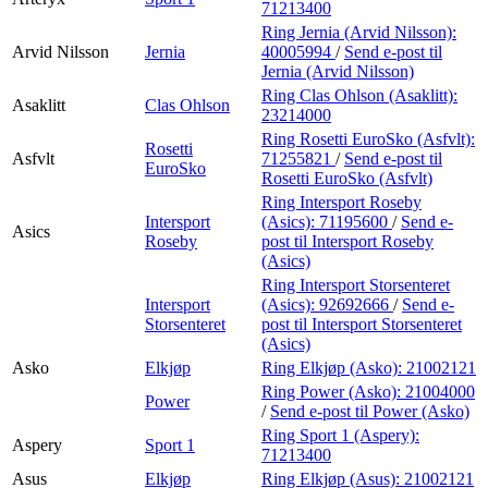
71213400
Ring Jernia (Arvid Nilsson):
Arvid Nilsson
Jernia
40005994
/
Send e-post
til
Jernia (Arvid Nilsson)
Ring Clas Ohlson (Asaklitt):
Asaklitt
Clas Ohlson
23214000
Ring Rosetti EuroSko (Asfvlt):
Rosetti
Asfvlt
71255821
/
Send e-post
til
EuroSko
Rosetti EuroSko (Asfvlt)
Ring Intersport Roseby
Intersport
(Asics):
71195600
/
Send e-
Asics
Roseby
post
til Intersport Roseby
(Asics)
Ring Intersport Storsenteret
Intersport
(Asics):
92692666
/
Send e-
Storsenteret
post
til Intersport Storsenteret
(Asics)
Asko
Elkjøp
Ring Elkjøp (Asko):
21002121
Ring Power (Asko):
21004000
Power
/
Send e-post
til Power (Asko)
Ring Sport 1 (Aspery):
Aspery
Sport 1
71213400
Asus
Elkjøp
Ring Elkjøp (Asus):
21002121