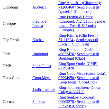
Ring Apotek 1 (Cliniderm):
Cliniderm
Apotek 1
71206460
/
Send e-post
til
Apotek 1 (Cliniderm)
Ring Fredrik & Louisa
Fredrik &
(Clinique):
71242103
/
Send e-
Clinique
Louisa
post
til Fredrik & Louisa
(Clinique)
Ring Kitch'n (Clip Fresh):
Clip Fresh
Kitch'n
51111324
/
Send e-post
til
Kitch'n (Clip Fresh)
Ring Bjørklund (Club):
Club
Bjørklund
40027476
/
Send e-post
til
Bjørklund (Club)
Ring Sport Outlet (CMP):
CMP
Sport Outlet
47791420
Ring Coop Mega (Coca-Cola):
Coca-Cola
Coop Mega
97994950
/
Send e-post
til
Coop Mega (Coca-Cola)
Ring Jordbærpikene (Coca-
Jordbærpikene
Cola):
41387180
Ring Sunkost (Cocosa):
Cocosa
Sunkost
90065278
/
Send e-post
til
Sunkost (Cocosa)