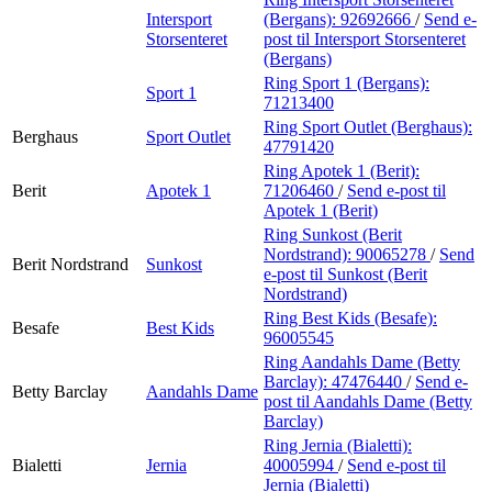
Intersport
(Bergans):
92692666
/
Send e-
Storsenteret
post
til Intersport Storsenteret
(Bergans)
Ring Sport 1 (Bergans):
Sport 1
71213400
Ring Sport Outlet (Berghaus):
Berghaus
Sport Outlet
47791420
Ring Apotek 1 (Berit):
Berit
Apotek 1
71206460
/
Send e-post
til
Apotek 1 (Berit)
Ring Sunkost (Berit
Nordstrand):
90065278
/
Send
Berit Nordstrand
Sunkost
e-post
til Sunkost (Berit
Nordstrand)
Ring Best Kids (Besafe):
Besafe
Best Kids
96005545
Ring Aandahls Dame (Betty
Barclay):
47476440
/
Send e-
Betty Barclay
Aandahls Dame
post
til Aandahls Dame (Betty
Barclay)
Ring Jernia (Bialetti):
Bialetti
Jernia
40005994
/
Send e-post
til
Jernia (Bialetti)