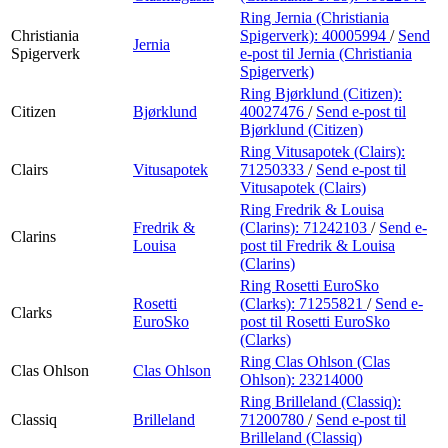
Ring Jernia (Christiania
Christiania
Spigerverk):
40005994
/
Send
Jernia
Spigerverk
e-post
til Jernia (Christiania
Spigerverk)
Ring Bjørklund (Citizen):
Citizen
Bjørklund
40027476
/
Send e-post
til
Bjørklund (Citizen)
Ring Vitusapotek (Clairs):
Clairs
Vitusapotek
71250333
/
Send e-post
til
Vitusapotek (Clairs)
Ring Fredrik & Louisa
Fredrik &
(Clarins):
71242103
/
Send e-
Clarins
Louisa
post
til Fredrik & Louisa
(Clarins)
Ring Rosetti EuroSko
Rosetti
(Clarks):
71255821
/
Send e-
Clarks
EuroSko
post
til Rosetti EuroSko
(Clarks)
Ring Clas Ohlson (Clas
Clas Ohlson
Clas Ohlson
Ohlson):
23214000
Ring Brilleland (Classiq):
Classiq
Brilleland
71200780
/
Send e-post
til
Brilleland (Classiq)