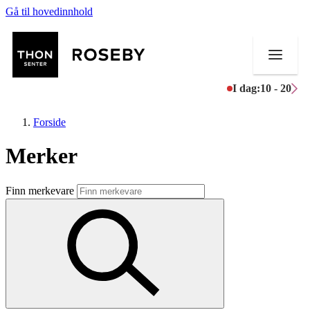
Gå til hovedinnhold
I dag:
10 - 20
Forside
Merker
Butikker
Finn merkevare
Mat og drikke
Helse
Aktiviteter
Tilbud