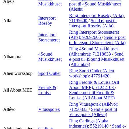
Alesis
Musikkhuset
post
til 4Sound Musikkhuset
(Alesis)
Ring Intersport Roseby (Alfa):
Intersport
Alfa
71195600
/
Send e-post
til
Roseby
Intersport Roseby (Alfa)
Ring Intersport Storsenteret
Intersport
(Alfa):
92692666
/
Send e-post
Storsenteret
til Intersport Storsenteret (Alfa)
Ring 4Sound Musikkhuset
4Sound
(Alhambra):
71218633
/
Send
Alhambra
Musikkhuset
e-post
til 4Sound Musikkhuset
(Alhambra)
Ring Sport Outlet (Alien
Alien workshop
Sport Outlet
workshop):
47791420
Ring Fredrik & Louisa (All
Fredrik &
About MEE):
71242103
/
All About MEE
Louisa
Send e-post
til Fredrik &
Louisa (All About MEE)
Ring Vitusapotek (Allévo):
Allévo
Vitusapotek
71250333
/
Send e-post
til
Vitusapotek (Allévo)
Ring Carlings (Alpha
industries):
55219140
/
Send e-
Alpha industries
Carlings