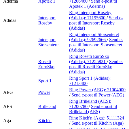
Aderma
Apotek 1
71206460
/
Send e-post
til
Apotek 1 (Aderma)
Ring Intersport Roseby
Intersport
(Adidas):
71195600
/
Send e-
Adidas
Roseby
post
til Intersport Roseby
(Adidas)
Ring Intersport Storsenteret
Intersport
(Adidas):
92692666
/
Send e-
Storsenteret
post
til Intersport Storsenteret
(Adidas)
Ring Rosetti EuroSko
Rosetti
(Adidas):
71255821
/
Send e-
EuroSko
post
til Rosetti EuroSko
(Adidas)
Ring Sport 1 (Adidas):
Sport 1
71213400
Ring Power (AEG):
21004000
AEG
Power
/
Send e-post
til Power (AEG)
Ring Brilleland (AES):
AES
Brilleland
71200780
/
Send e-post
til
Brilleland (AES)
Ring Kitch'n (Aga):
51111324
Aga
Kitch'n
/
Send e-post
til Kitch'n (Aga)