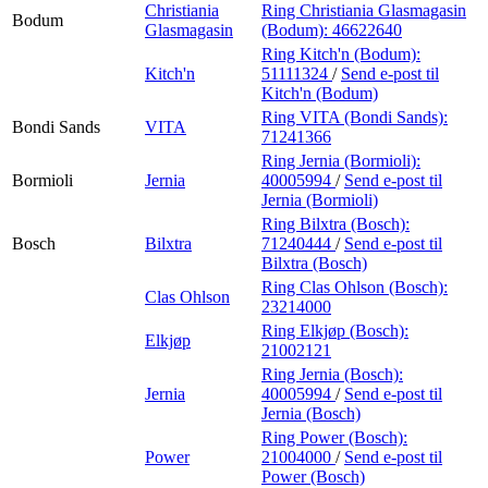
Christiania
Ring Christiania Glasmagasin
Bodum
Glasmagasin
(Bodum):
46622640
Ring Kitch'n (Bodum):
Kitch'n
51111324
/
Send e-post
til
Kitch'n (Bodum)
Ring VITA (Bondi Sands):
Bondi Sands
VITA
71241366
Ring Jernia (Bormioli):
Bormioli
Jernia
40005994
/
Send e-post
til
Jernia (Bormioli)
Ring Bilxtra (Bosch):
Bosch
Bilxtra
71240444
/
Send e-post
til
Bilxtra (Bosch)
Ring Clas Ohlson (Bosch):
Clas Ohlson
23214000
Ring Elkjøp (Bosch):
Elkjøp
21002121
Ring Jernia (Bosch):
Jernia
40005994
/
Send e-post
til
Jernia (Bosch)
Ring Power (Bosch):
Power
21004000
/
Send e-post
til
Power (Bosch)