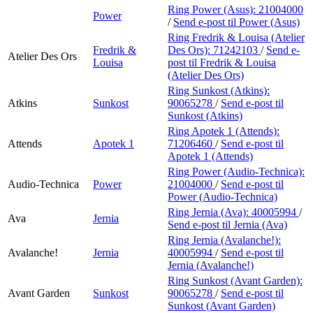
Ring Power (Asus):
21004000
Power
/
Send e-post
til Power (Asus)
Ring Fredrik & Louisa (Atelier
Fredrik &
Des Ors):
71242103
/
Send e-
Atelier Des Ors
Louisa
post
til Fredrik & Louisa
(Atelier Des Ors)
Ring Sunkost (Atkins):
Atkins
Sunkost
90065278
/
Send e-post
til
Sunkost (Atkins)
Ring Apotek 1 (Attends):
Attends
Apotek 1
71206460
/
Send e-post
til
Apotek 1 (Attends)
Ring Power (Audio-Technica):
Audio-Technica
Power
21004000
/
Send e-post
til
Power (Audio-Technica)
Ring Jernia (Ava):
40005994
/
Ava
Jernia
Send e-post
til Jernia (Ava)
Ring Jernia (Avalanche!):
Avalanche!
Jernia
40005994
/
Send e-post
til
Jernia (Avalanche!)
Ring Sunkost (Avant Garden):
Avant Garden
Sunkost
90065278
/
Send e-post
til
Sunkost (Avant Garden)