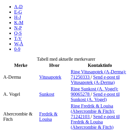
Inspirasjon
A-D
E-G
H-J
K-M
N-P
Søk
Q-S
T-V
W-Å
0-9
Åpningstider
Tabell med aktuelle merkevarer
Merke
Hvor
Kontaktinfo
Praktisk informasjon
Ring Vitusapotek (A-Derma):
A-Derma
Vitusapotek
71250333
/
Send e-post
til
Ledige stillinger
Vitusapotek (A-Derma)
Magasin
Ring Sunkost (A. Vogel):
A. Vogel
Sunkost
90065278
/
Send e-post
til
Sunkost (A. Vogel)
Gavekort
Ring Fredrik & Louisa
Finn frem
(Abercrombie & Fitch):
Abercrombie &
Fredrik &
71242103
/
Send e-post
til
Fitch
Louisa
Fredrik & Louisa
(Abercrombie & Fitch)