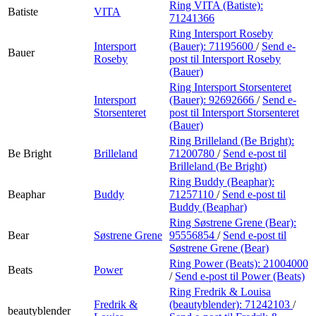
Ring VITA (Batiste):
Batiste
VITA
71241366
Ring Intersport Roseby
Intersport
(Bauer):
71195600
/
Send e-
Bauer
Roseby
post
til Intersport Roseby
(Bauer)
Ring Intersport Storsenteret
Intersport
(Bauer):
92692666
/
Send e-
Storsenteret
post
til Intersport Storsenteret
(Bauer)
Ring Brilleland (Be Bright):
Be Bright
Brilleland
71200780
/
Send e-post
til
Brilleland (Be Bright)
Ring Buddy (Beaphar):
Beaphar
Buddy
71257110
/
Send e-post
til
Buddy (Beaphar)
Ring Søstrene Grene (Bear):
Bear
Søstrene Grene
95556854
/
Send e-post
til
Søstrene Grene (Bear)
Ring Power (Beats):
21004000
Beats
Power
/
Send e-post
til Power (Beats)
Ring Fredrik & Louisa
Fredrik &
(beautyblender):
71242103
/
beautyblender