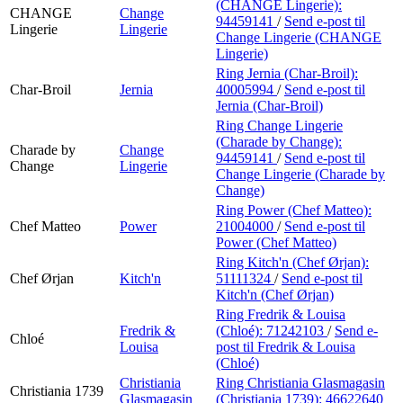
(CHANGE Lingerie):
CHANGE
Change
94459141
/
Send e-post
til
Lingerie
Lingerie
Change Lingerie (CHANGE
Lingerie)
Ring Jernia (Char-Broil):
Char-Broil
Jernia
40005994
/
Send e-post
til
Jernia (Char-Broil)
Ring Change Lingerie
(Charade by Change):
Charade by
Change
94459141
/
Send e-post
til
Change
Lingerie
Change Lingerie (Charade by
Change)
Ring Power (Chef Matteo):
Chef Matteo
Power
21004000
/
Send e-post
til
Power (Chef Matteo)
Ring Kitch'n (Chef Ørjan):
Chef Ørjan
Kitch'n
51111324
/
Send e-post
til
Kitch'n (Chef Ørjan)
Ring Fredrik & Louisa
Fredrik &
(Chloé):
71242103
/
Send e-
Chloé
Louisa
post
til Fredrik & Louisa
(Chloé)
Christiania
Ring Christiania Glasmagasin
Christiania 1739
Glasmagasin
(Christiania 1739):
46622640