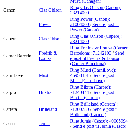
Musti (Canagan)
Ring Clas Ohlson (Canon):
Canon
Clas Ohlson
23214000
Ring Power (Canon):
Power
21004000
/
Send e-post
til
Power (Canon)
Ring Clas Ohlson (Capere):
Capere
Clas Ohlson
23214000
Ring Fredrik & Louisa (Carner
Fredrik &
Barcelona):
71242103
/
Send
Carner Barcelona
Louisa
e-post
til Fredrik & Louisa
(Carner Barcelona)
Ring Musti (CarniLove):
CarniLove
Musti
46958351
/
Send e-post
til
Musti (CarniLove)
Ring Bilxtra (Carpro):
Carpro
Bilxtra
71240444
/
Send e-post
til
Bilxtra (Carpro)
Ring Brilleland (Carrera):
Carrera
Brilleland
71200780
/
Send e-post
til
Brilleland (Carrera)
Ring Jernia (Casco):
40005994
Casco
Jernia
/
Send e-post
til Jernia (Casco)