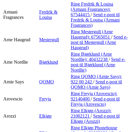
Ring Fredrik & Louisa
(Armani Fragrances):
Armani
Fredrik &
67544415
/
Send e-post
til
Fragrances
Louisa
Fredrik & Louisa (Armani
Fragrances)
Ring Mestergull (Arne
Haugrud):
67565051
/
Send e-
Arne Haugrud
Mestergull
post
til Mestergull (Arne
Haugrud)
Ring Bjørklund (Arne
Nordlie):
40432238
/
Send e-
Arne Nordlie
Bjørklund
post
til Bjørklund (Arne
Nordlie)
Ring QOMO (Arnie Says):
Arnie Says
QOMO
922 00 242
/
Send e-post
til
QOMO (Arnie Says)
Ring Freyja (Arovescio):
Arovescio
Freyja
92140400
/
Send e-post
til
Freyja (Arovescio)
Ring Elkjøp (Arozzi):
Arozzi
Elkjøp
21002121
/
Send e-post
til
Elkjøp (Arozzi)
Ring Elkjøp Phonehouse