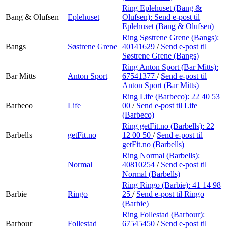
Ring Eplehuset (Bang &
Bang & Olufsen
Eplehuset
Olufsen):
Send e-post
til
Eplehuset (Bang & Olufsen)
Ring Søstrene Grene (Bangs):
Bangs
Søstrene Grene
40141629
/
Send e-post
til
Søstrene Grene (Bangs)
Ring Anton Sport (Bar Mitts):
Bar Mitts
Anton Sport
67541377
/
Send e-post
til
Anton Sport (Bar Mitts)
Ring Life (Barbeco):
22 40 53
Barbeco
Life
00
/
Send e-post
til Life
(Barbeco)
Ring getFit.no (Barbells):
22
Barbells
getFit.no
12 00 50
/
Send e-post
til
getFit.no (Barbells)
Ring Normal (Barbells):
Normal
40810254
/
Send e-post
til
Normal (Barbells)
Ring Ringo (Barbie):
41 14 98
Barbie
Ringo
25
/
Send e-post
til Ringo
(Barbie)
Ring Follestad (Barbour):
Barbour
Follestad
67545450
/
Send e-post
til