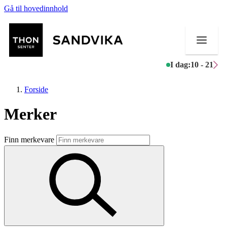
Gå til hovedinnhold
I dag:
10 - 21
Forside
Merker
Butikker
Finn merkevare
Mat og drikke
Helse
Aktiviteter
Tilbud