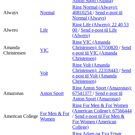
Anton Sport (Alpina)
Ring Normal (Always):
Always
Normal
40810254
/
Send e-post
til
Normal (Always)
Ring Life (Alwero):
22 40 53
Alwero
Life
00
/
Send e-post
til Life
(Alwero)
Ring VIC (Amanda
Amanda
Christensen):
67550820
/
Send
VIC
Christensen
e-post
til VIC (Amanda
Christensen)
Ring Volt (Amanda
Christensen):
22318443
/
Send
Volt
e-post
til Volt (Amanda
Christensen)
Ring Anton Sport (Amazonas):
Amazonas
Anton Sport
67541377
/
Send e-post
til
Anton Sport (Amazonas)
Ring For Men & For Women
(American College):
67566444
For Men & For
American College
/
Send e-post
til For Men &
Women
For Women (American
College)
Ring Adam og Eva Frisør