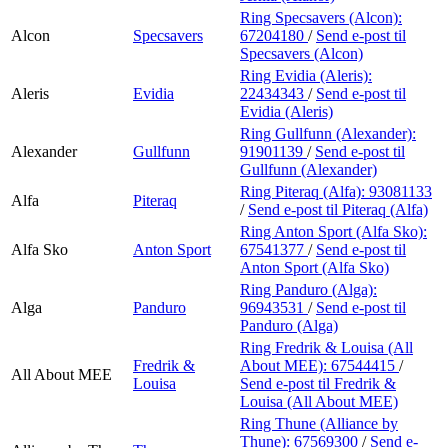
Ring Specsavers (Alcon):
Alcon
Specsavers
67204180
/
Send e-post
til
Specsavers (Alcon)
Ring Evidia (Aleris):
Aleris
Evidia
22434343
/
Send e-post
til
Evidia (Aleris)
Ring Gullfunn (Alexander):
Alexander
Gullfunn
91901139
/
Send e-post
til
Gullfunn (Alexander)
Ring Piteraq (Alfa):
93081133
Alfa
Piteraq
/
Send e-post
til Piteraq (Alfa)
Ring Anton Sport (Alfa Sko):
Alfa Sko
Anton Sport
67541377
/
Send e-post
til
Anton Sport (Alfa Sko)
Ring Panduro (Alga):
Alga
Panduro
96943531
/
Send e-post
til
Panduro (Alga)
Ring Fredrik & Louisa (All
Fredrik &
About MEE):
67544415
/
All About MEE
Louisa
Send e-post
til Fredrik &
Louisa (All About MEE)
Ring Thune (Alliance by
Thune):
67569300
/
Send e-