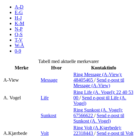
Merker
A-D
E-G
H-J
Inspirasjon
K-M
N-P
Q-S
T-V
Søk
W-Å
0-9
Tabell med aktuelle merkevarer
Merke
Hvor
Kontaktinfo
Åpningstider
Ring Message (A-View):
A-View
Message
48405465
/
Send e-post
til
Praktisk informasjon
Message (A-View)
Ring Life (A. Vogel):
22 40 53
Ledige stillinger
A. Vogel
Life
00
/
Send e-post
til Life (A.
Vogel)
Magasin
Ring Sunkost (A. Vogel):
Sunkost
67566622
/
Send e-post
til
Gavekort
Sunkost (A. Vogel)
Finn frem
Ring Volt (A.Kjærbede):
A.Kjærbede
Volt
22318443
/
Send e-post
til Volt