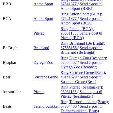
BBB
Anton Sport
67541377
/
Send e-post
til
Anton Sport (BBB)
Ring Anton Sport (BCA):
BCA
Anton Sport
67541377
/
Send e-post
til
Anton Sport (BCA)
Ring Piteraq (BCA):
Piteraq
93081133
/
Send e-post
til
Piteraq (BCA)
Ring Brilleland (Be Bright):
Be Bright
Brilleland
67565156
/
Send e-post
til
Brilleland (Be Bright)
Ring Dyrego Zoo (Beaphar):
Beaphar
Dyrego Zoo
67564467
/
Send e-post
til
Dyrego Zoo (Beaphar)
Ring Søstrene Grene (Bear):
Bear
Søstrene Grene
40141629
/
Send e-post
til
Søstrene Grene (Bear)
Ring Piteraq (beastmaker):
beastmaker
Piteraq
93081133
/
Send e-post
til
Piteraq (beastmaker)
Ring Telenorbutikken (Beats):
Beats
Telenorbutikken
67804400
/
Send e-post
til
Telenorbutikken (Beats)