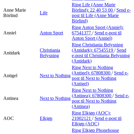
Ring Life (Anne Marie
Anne Marie
Börlind):
22 40 53 00
/
Send e-
Life
Börlind
post
til Life (Anne Marie
Börlind)
Ring Anton Sport (Anniel):
Anniel
Anton Sport
67541377
/
Send e-post
til
Anton Sport (Anniel)
Ring Christiania Belysning
Christiania
(Antidark):
67545519
/
Send
Antidark
Belysning
e-post
til Christiania Belysning
(Antidark)
Ring Next to Nothing
(Antigel):
67808300
/
Send e-
Antigel
Next to Nothing
post
til Next to Nothing
(Antigel)
Ring Next to Nothing
(Antinea):
67808300
/
Send e-
Antinea
Next to Nothing
post
til Next to Nothing
(Antinea)
Ring Elkjøp (AOC):
AOC
Elkjøp
21002121
/
Send e-post
til
Elkjøp (AOC)
Ring Elkjøp Phonehouse