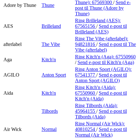
Thune):
67569300
/
Send e-
Adore by Thune
Thune
post
til Thune (Adore by
Thune)
Ring Brilleland (AES):
AES
Brilleland
67565156
/
Send e-post
til
Brilleland (AES)
Ring The Vibe (afterlabel):
afterlabel
The Vibe
94821816
/
Send e-post
til The
Vibe (afterlabel)
Ring Kitch'n (Aga):
67550960
Aga
Kitch'n
/
Send e-post
til Kitch'n (Aga)
Ring Anton Sport (AGILO):
AGILO
Anton Sport
67541377
/
Send e-post
til
Anton Sport (AGILO)
Ring Kitch'n (Aida):
Aida
Kitch'n
67550960
/
Send e-post
til
Kitch'n (Aida)
Ring Tilbords (Aida):
Tilbords
45964155
/
Send e-post
til
Tilbords (Aida)
Ring Normal (Air Wick):
Air Wick
Normal
40810254
/
Send e-post
til
Normal (Air Wick)