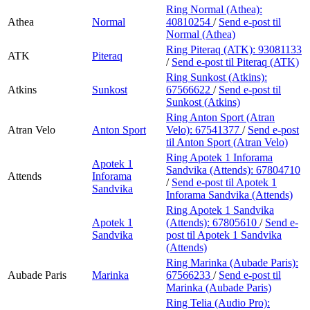
Ring Normal (Athea):
Athea
Normal
40810254
/
Send e-post
til
Normal (Athea)
Ring Piteraq (ATK):
93081133
ATK
Piteraq
/
Send e-post
til Piteraq (ATK)
Ring Sunkost (Atkins):
Atkins
Sunkost
67566622
/
Send e-post
til
Sunkost (Atkins)
Ring Anton Sport (Atran
Atran Velo
Anton Sport
Velo):
67541377
/
Send e-post
til Anton Sport (Atran Velo)
Ring Apotek 1 Inforama
Apotek 1
Sandvika (Attends):
67804710
Attends
Inforama
/
Send e-post
til Apotek 1
Sandvika
Inforama Sandvika (Attends)
Ring Apotek 1 Sandvika
Apotek 1
(Attends):
67805610
/
Send e-
Sandvika
post
til Apotek 1 Sandvika
(Attends)
Ring Marinka (Aubade Paris):
Aubade Paris
Marinka
67566233
/
Send e-post
til
Marinka (Aubade Paris)
Ring Telia (Audio Pro):