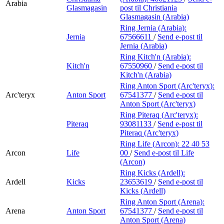
Arabia
Glasmagasin
post
til Christiania
Glasmagasin (Arabia)
Ring Jernia (Arabia):
Jernia
67566611
/
Send e-post
til
Jernia (Arabia)
Ring Kitch'n (Arabia):
Kitch'n
67550960
/
Send e-post
til
Kitch'n (Arabia)
Ring Anton Sport (Arc'teryx):
Arc'teryx
Anton Sport
67541377
/
Send e-post
til
Anton Sport (Arc'teryx)
Ring Piteraq (Arc'teryx):
Piteraq
93081133
/
Send e-post
til
Piteraq (Arc'teryx)
Ring Life (Arcon):
22 40 53
Arcon
Life
00
/
Send e-post
til Life
(Arcon)
Ring Kicks (Ardell):
Ardell
Kicks
23653619
/
Send e-post
til
Kicks (Ardell)
Ring Anton Sport (Arena):
Arena
Anton Sport
67541377
/
Send e-post
til
Anton Sport (Arena)