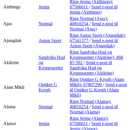
Ring Jernia (Airthings):
Airthings
Jernia
67566611
/
Send e-post
til
Jernia (Airthings)
Ring Normal (Ajax):
Ajax
Normal
40810254
/
Send e-post
til
Normal (Ajax)
Ring Anton Sport (Ajungilak):
Ajungilak
Anton Sport
67541377
/
Send e-post
til
Anton Sport (Ajungilak)
Ring Sandvika Hud og
Sandvika Hud
Kroppssenter (Akileine):
468
Akileine
og
85 592
/
Send e-post
til
Kroppssenter
Sandvika Hud og
Kroppssenter (Akileine)
Ring Optiker G Krogh (Alain
Optiker G
Mikli):
67807290
/
Send e-post
Alain Mikli
Krogh
til Optiker G Krogh (Alain
Mikli)
Ring Normal (Alama):
Alama
Normal
40810254
/
Send e-post
til
Normal (Alama)
Ring Jernia (Alanor):
Alanor
Jernia
67566611
/
Send e-post
til
Jernia (Alanor)