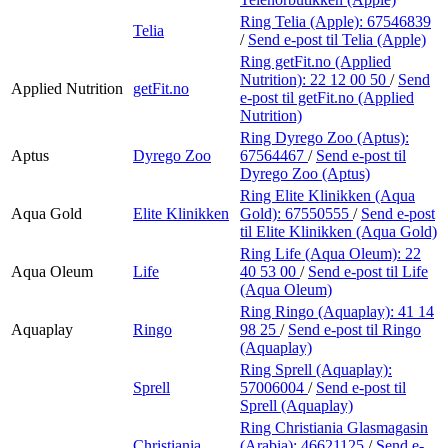
Ring Telia (Apple):
67546839
Telia
/
Send e-post
til Telia (Apple)
Ring getFit.no (Applied
Nutrition):
22 12 00 50
/
Send
Applied Nutrition
getFit.no
e-post
til getFit.no (Applied
Nutrition)
Ring Dyrego Zoo (Aptus):
Aptus
Dyrego Zoo
67564467
/
Send e-post
til
Dyrego Zoo (Aptus)
Ring Elite Klinikken (Aqua
Aqua Gold
Elite Klinikken
Gold):
67550555
/
Send e-post
til Elite Klinikken (Aqua Gold)
Ring Life (Aqua Oleum):
22
Aqua Oleum
Life
40 53 00
/
Send e-post
til Life
(Aqua Oleum)
Ring Ringo (Aquaplay):
41 14
Aquaplay
Ringo
98 25
/
Send e-post
til Ringo
(Aquaplay)
Ring Sprell (Aquaplay):
Sprell
57006004
/
Send e-post
til
Sprell (Aquaplay)
Ring Christiania Glasmagasin
Christiania
(Arabia):
46621125
/
Send e-