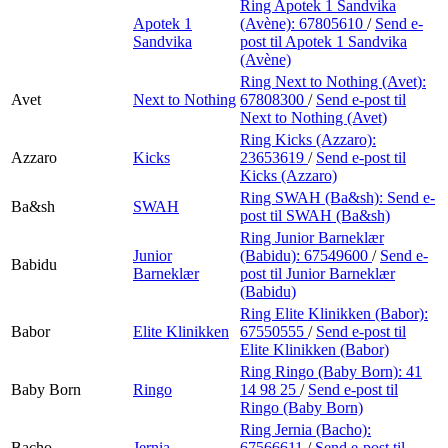
Ring Apotek 1 Sandvika
Apotek 1
(Avène):
67805610
/
Send e-
Sandvika
post
til Apotek 1 Sandvika
(Avène)
Ring Next to Nothing (Avet):
Avet
Next to Nothing
67808300
/
Send e-post
til
Next to Nothing (Avet)
Ring Kicks (Azzaro):
Azzaro
Kicks
23653619
/
Send e-post
til
Kicks (Azzaro)
Ring SWAH (Ba&sh):
Send e-
Ba&sh
SWAH
post
til SWAH (Ba&sh)
Ring Junior Barneklær
Junior
(Babidu):
67549600
/
Send e-
Babidu
Barneklær
post
til Junior Barneklær
(Babidu)
Ring Elite Klinikken (Babor):
Babor
Elite Klinikken
67550555
/
Send e-post
til
Elite Klinikken (Babor)
Ring Ringo (Baby Born):
41
Baby Born
Ringo
14 98 25
/
Send e-post
til
Ringo (Baby Born)
Ring Jernia (Bacho):
Bacho
Jernia
67566611
/
Send e-post
til