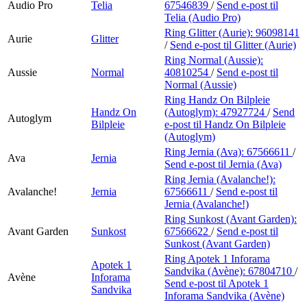
Audio Pro
Telia
67546839
/
Send e-post
til
Telia (Audio Pro)
Ring Glitter (Aurie):
96098141
Aurie
Glitter
/
Send e-post
til Glitter (Aurie)
Ring Normal (Aussie):
Aussie
Normal
40810254
/
Send e-post
til
Normal (Aussie)
Ring Handz On Bilpleie
Handz On
(Autoglym):
47927724
/
Send
Autoglym
Bilpleie
e-post
til Handz On Bilpleie
(Autoglym)
Ring Jernia (Ava):
67566611
/
Ava
Jernia
Send e-post
til Jernia (Ava)
Ring Jernia (Avalanche!):
Avalanche!
Jernia
67566611
/
Send e-post
til
Jernia (Avalanche!)
Ring Sunkost (Avant Garden):
Avant Garden
Sunkost
67566622
/
Send e-post
til
Sunkost (Avant Garden)
Ring Apotek 1 Inforama
Apotek 1
Sandvika (Avène):
67804710
/
Avène
Inforama
Send e-post
til Apotek 1
Sandvika
Inforama Sandvika (Avène)