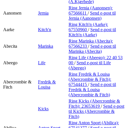
Min Shopping-app
(A.Kjærbede)
Ring Jernia (Aanonsen):
Aanonsen
Jernia
67566611
/
Send e-post
til
Jernia (Aanonsen)
Ring Kitch'n (Aarke):
Aarke
Kitch'n
67550960
/
Send e-post
til
Kitch'n (Aarke)
Ring Marinka (Abecita):
Abecita
Marinka
67566233
/
Send e-post
til
Marinka (Abecita)
Ring Life (Abeego):
22 40 53
Abeego
Life
00
/
Send e-post
til Life
(Abeego)
Ring Fredrik & Louisa
(Abercrombie & Fitch):
Abercrombie &
Fredrik &
67544415
/
Send e-post
til
Fitch
Louisa
Fredrik & Louisa
(Abercrombie & Fitch)
Ring Kicks (Abercrombie &
Fitch):
23653619
/
Send e-post
Kicks
til Kicks (Abercrombie &
Fitch)
Ring Anton Sport (Abilica):
Abilica
Anton Sport
67541377
/
Send e-post
til