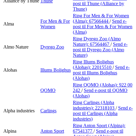
Alliance by Thune
Thune
post
til Thune (Alliance by
Thune)
Ring For Men & For Women
For Men & For
(Alma):
67566444
/
Send e-
Alma
Women
post
til For Men & For Women
(Alma)
Ring Dyrego Zoo (Almo
Nature):
67564467
/
Send e-
Almo Nature
Dyrego Zoo
post
til Dyrego Zoo (Almo
Nature)
Ring Illums Bolighus
(Alohas):
22015510
/
Send e-
Alohas
Illums Bolighus
post
til Illums Bolighus
(Alohas)
Ring QOMO (Alohas):
922 00
QOMO
242
/
Send e-post
til QOMO
(Alohas)
Ring Carlings (Alpha
industries):
22318103
/
Send e-
Alpha industries
Carlings
post
til Carlings (Alpha
industries)
Ring Anton Sport (Alpina):
Alpina
Anton Sport
67541377
/
Send e-post
til