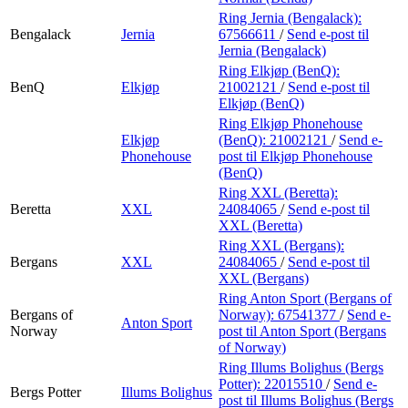
Ring Jernia (Bengalack):
Bengalack
Jernia
67566611
/
Send e-post
til
Jernia (Bengalack)
Ring Elkjøp (BenQ):
BenQ
Elkjøp
21002121
/
Send e-post
til
Elkjøp (BenQ)
Ring Elkjøp Phonehouse
Elkjøp
(BenQ):
21002121
/
Send e-
Phonehouse
post
til Elkjøp Phonehouse
(BenQ)
Ring XXL (Beretta):
Beretta
XXL
24084065
/
Send e-post
til
XXL (Beretta)
Ring XXL (Bergans):
Bergans
XXL
24084065
/
Send e-post
til
XXL (Bergans)
Ring Anton Sport (Bergans of
Bergans of
Norway):
67541377
/
Send e-
Anton Sport
Norway
post
til Anton Sport (Bergans
of Norway)
Ring Illums Bolighus (Bergs
Potter):
22015510
/
Send e-
Bergs Potter
Illums Bolighus
post
til Illums Bolighus (Bergs