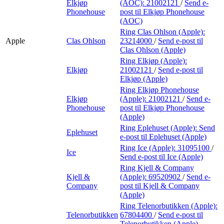
Elkjøp
(AOC):
21002121
/
Send e-
Phonehouse
post
til Elkjøp Phonehouse
(AOC)
Ring Clas Ohlson (Apple):
Apple
Clas Ohlson
23214000
/
Send e-post
til
Clas Ohlson (Apple)
Ring Elkjøp (Apple):
Elkjøp
21002121
/
Send e-post
til
Elkjøp (Apple)
Ring Elkjøp Phonehouse
Elkjøp
(Apple):
21002121
/
Send e-
Phonehouse
post
til Elkjøp Phonehouse
(Apple)
Ring Eplehuset (Apple):
Send
Eplehuset
e-post
til Eplehuset (Apple)
Ring Ice (Apple):
31095100
/
Ice
Send e-post
til Ice (Apple)
Ring Kjell & Company
Kjell &
(Apple):
69520902
/
Send e-
Company
post
til Kjell & Company
(Apple)
Ring Telenorbutikken (Apple):
Telenorbutikken
67804400
/
Send e-post
til
Telenorbutikken (Apple)