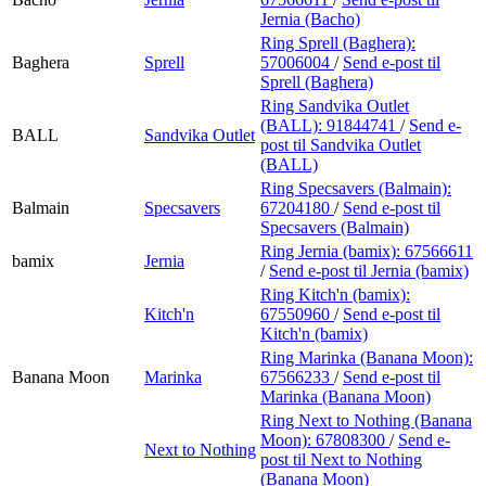
Jernia (Bacho)
Ring Sprell (Baghera):
Baghera
Sprell
57006004
/
Send e-post
til
Sprell (Baghera)
Ring Sandvika Outlet
(BALL):
91844741
/
Send e-
BALL
Sandvika Outlet
post
til Sandvika Outlet
(BALL)
Ring Specsavers (Balmain):
Balmain
Specsavers
67204180
/
Send e-post
til
Specsavers (Balmain)
Ring Jernia (bamix):
67566611
bamix
Jernia
/
Send e-post
til Jernia (bamix)
Ring Kitch'n (bamix):
Kitch'n
67550960
/
Send e-post
til
Kitch'n (bamix)
Ring Marinka (Banana Moon):
Banana Moon
Marinka
67566233
/
Send e-post
til
Marinka (Banana Moon)
Ring Next to Nothing (Banana
Moon):
67808300
/
Send e-
Next to Nothing
post
til Next to Nothing
(Banana Moon)