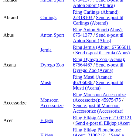
Anton Sport (Abilica)
Ring Carlings (Abrand):
Abrand
Carlings
22318103
/
Send e-post
til
Carlings (Abrand)
Ring Anton Sport (Abus):
Abus
Anton Sport
67541377
/
Send e-post
til
Anton Sport (Abus)
Ring Jernia (Abus):
67566611
Jernia
/
Send e-post
til Jernia (Abus)
Ring Dyrego Zoo (Acana):
Acana
Dyrego Zoo
67564467
/
Send e-post
til
Dyrego Zoo (Acana)
Ring Musti (Acana):
Musti
46706036
/
Send e-post
til
Musti (Acana)
Ring Monsoon Accessorize
Monsoon
(Accessorize):
45975475
/
Accessorize
Accessorize
Send e-post
til Monsoon
Accessorize (Accessorize)
Ring Elkjøp (Acer):
21002121
Acer
Elkjøp
/
Send e-post
til Elkjøp (Acer)
Ring Elkjøp Phonehouse
Elkjøp
(Acer):
21002121
/
Send e-