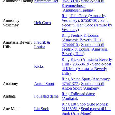
AmundsenTrading
Kremmerhuset
95273070
/
Send e-post
til
Kremmerhuset
(AmundsenTrading)
Ring Helt Coco (Amuse by
Amuse by
Veslemøy):
67550730
/
Send
Helt Coco
Veslemøy
e-post
til Helt Coco (Amuse by
Veslemøy)
Ring Fredrik & Louisa
(Anastasia Beverly Hills):
Anastasia Beverly
Fredrik &
67544415
/
Send e-post
til
Hills
Louisa
Fredrik & Louisa (Anastasia
Beverly Hills)
Ring Kicks (Anastasia Beverly
Hills):
23653619
/
Send e-post
Kicks
til Kicks (Anastasia Beverly
Hills)
Ring Anton Sport (Anatomy):
Anatomy
Anton Sport
67541377
/
Send e-post
til
Anton Sport (Anatomy)
Ring Follestad dame
Andiata
Follestad dame
(Andiata):
Ring Litt Snob (Ane Mone):
Ane Mone
Litt Snob
91136951
/
Send e-post
til Litt
Snob (Ane Mone)