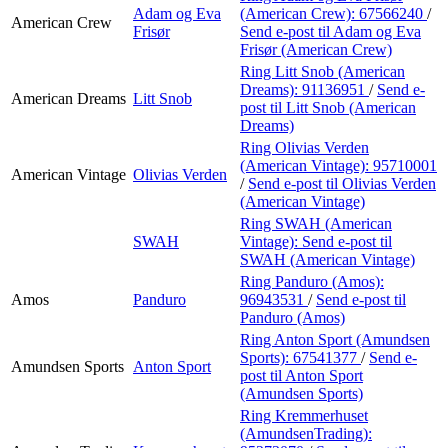
Adam og Eva
(American Crew):
67566240
/
American Crew
Frisør
Send e-post
til Adam og Eva
Frisør (American Crew)
Ring Litt Snob (American
Dreams):
91136951
/
Send e-
American Dreams
Litt Snob
post
til Litt Snob (American
Dreams)
Ring Olivias Verden
(American Vintage):
95710001
American Vintage
Olivias Verden
/
Send e-post
til Olivias Verden
(American Vintage)
Ring SWAH (American
SWAH
Vintage):
Send e-post
til
SWAH (American Vintage)
Ring Panduro (Amos):
Amos
Panduro
96943531
/
Send e-post
til
Panduro (Amos)
Ring Anton Sport (Amundsen
Sports):
67541377
/
Send e-
Amundsen Sports
Anton Sport
post
til Anton Sport
(Amundsen Sports)
Ring Kremmerhuset
(AmundsenTrading):