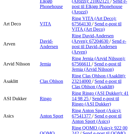
Elkjøp
(Arozzi):
21002121
/
Send e-
Phonehouse
post
til Elkjøp Phonehouse
(Arozzi)
Ring VITA (Art Deco):
Art Deco
VITA
67564130
/
Send e-post
til
VITA (Art Deco)
Ring David-Andersen
David-
(Arven):
67204630
/
Send e-
Arven
Andersen
post
til David-Andersen
(Arven)
Ring Jernia (Arvid Nilsson):
Arvid Nilsson
Jernia
67566611
/
Send e-post
til
Jernia (Arvid Nilsson)
Ring Clas Ohlson (Asaklitt):
Asaklitt
Clas Ohlson
23214000
/
Send e-post
til
Clas Ohlson (Asaklitt)
Ring Ringo (ASI Dukker):
41
ASI Dukker
Ringo
14 98 25
/
Send e-post
til
Ringo (ASI Dukker)
Ring Anton Sport (Asics):
Asics
Anton Sport
67541377
/
Send e-post
til
Anton Sport (Asics)
Ring QOMO (Asics):
922 00
QOMO
242
/
Send e-post
til QOMO