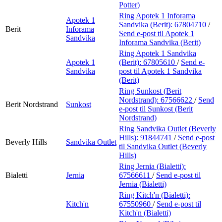
Potter)
Ring Apotek 1 Inforama
Apotek 1
Sandvika (Berit):
67804710
/
Berit
Inforama
Send e-post
til Apotek 1
Sandvika
Inforama Sandvika (Berit)
Ring Apotek 1 Sandvika
Apotek 1
(Berit):
67805610
/
Send e-
Sandvika
post
til Apotek 1 Sandvika
(Berit)
Ring Sunkost (Berit
Nordstrand):
67566622
/
Send
Berit Nordstrand
Sunkost
e-post
til Sunkost (Berit
Nordstrand)
Ring Sandvika Outlet (Beverly
Hills):
91844741
/
Send e-post
Beverly Hills
Sandvika Outlet
til Sandvika Outlet (Beverly
Hills)
Ring Jernia (Bialetti):
Bialetti
Jernia
67566611
/
Send e-post
til
Jernia (Bialetti)
Ring Kitch'n (Bialetti):
Kitch'n
67550960
/
Send e-post
til
Kitch'n (Bialetti)