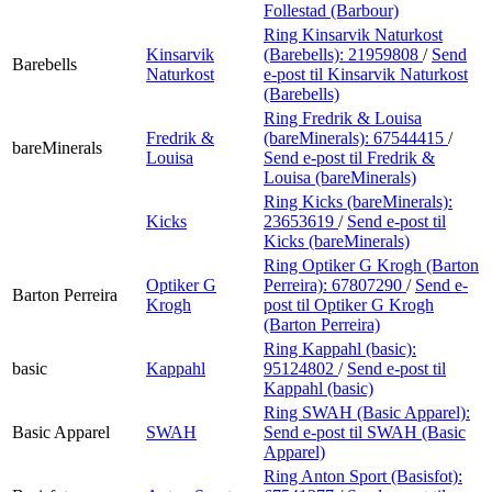
Follestad (Barbour)
Ring Kinsarvik Naturkost
Kinsarvik
(Barebells):
21959808
/
Send
Barebells
Naturkost
e-post
til Kinsarvik Naturkost
(Barebells)
Ring Fredrik & Louisa
Fredrik &
(bareMinerals):
67544415
/
bareMinerals
Louisa
Send e-post
til Fredrik &
Louisa (bareMinerals)
Ring Kicks (bareMinerals):
Kicks
23653619
/
Send e-post
til
Kicks (bareMinerals)
Ring Optiker G Krogh (Barton
Optiker G
Perreira):
67807290
/
Send e-
Barton Perreira
Krogh
post
til Optiker G Krogh
(Barton Perreira)
Ring Kappahl (basic):
basic
Kappahl
95124802
/
Send e-post
til
Kappahl (basic)
Ring SWAH (Basic Apparel):
Basic Apparel
SWAH
Send e-post
til SWAH (Basic
Apparel)
Ring Anton Sport (Basisfot):