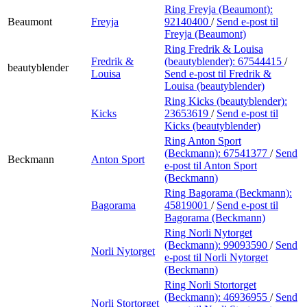
Ring Freyja (Beaumont):
Beaumont
Freyja
92140400
/
Send e-post
til
Freyja (Beaumont)
Ring Fredrik & Louisa
Fredrik &
(beautyblender):
67544415
/
beautyblender
Louisa
Send e-post
til Fredrik &
Louisa (beautyblender)
Ring Kicks (beautyblender):
Kicks
23653619
/
Send e-post
til
Kicks (beautyblender)
Ring Anton Sport
(Beckmann):
67541377
/
Send
Beckmann
Anton Sport
e-post
til Anton Sport
(Beckmann)
Ring Bagorama (Beckmann):
Bagorama
45819001
/
Send e-post
til
Bagorama (Beckmann)
Ring Norli Nytorget
(Beckmann):
99093590
/
Send
Norli Nytorget
e-post
til Norli Nytorget
(Beckmann)
Ring Norli Stortorget
(Beckmann):
46936955
/
Send
Norli Stortorget