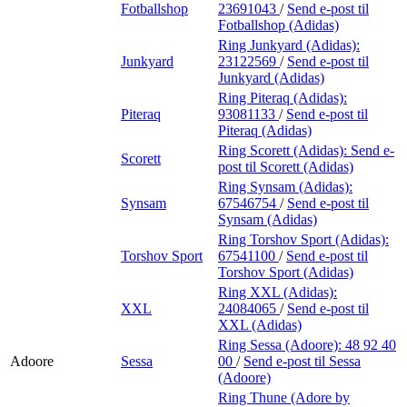
Fotballshop
23691043
/
Send e-post
til
Fotballshop (Adidas)
Ring Junkyard (Adidas):
Junkyard
23122569
/
Send e-post
til
Junkyard (Adidas)
Ring Piteraq (Adidas):
Piteraq
93081133
/
Send e-post
til
Piteraq (Adidas)
Ring Scorett (Adidas):
Send e-
Scorett
post
til Scorett (Adidas)
Ring Synsam (Adidas):
Synsam
67546754
/
Send e-post
til
Synsam (Adidas)
Ring Torshov Sport (Adidas):
Torshov Sport
67541100
/
Send e-post
til
Torshov Sport (Adidas)
Ring XXL (Adidas):
XXL
24084065
/
Send e-post
til
XXL (Adidas)
Ring Sessa (Adoore):
48 92 40
Adoore
Sessa
00
/
Send e-post
til Sessa
(Adoore)
Ring Thune (Adore by