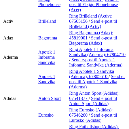
Phonehouse
post
til Elkjøp Phonehouse
(Acer)
Ring Brilleland (Activ):
Activ
Brilleland
67565156
/
Send e-post
til
Brilleland (Activ)
Ring Bagorama (Adax):
Adax
Bagorama
45819001
/
Send e-post
til
Bagorama (Adax)
Ring Apotek 1 Inforama
Apotek 1
Sandvika (Aderma):
67804710
Aderma
Inforama
/
Send e-post
til Apotek 1
Sandvika
Inforama Sandvika (Aderma)
Ring Apotek 1 Sandvika
Apotek 1
(Aderma):
67805610
/
Send e-
Sandvika
post
til Apotek 1 Sandvika
(Aderma)
Ring Anton Sport (Adidas):
Adidas
Anton Sport
67541377
/
Send e-post
til
Anton Sport (Adidas)
Ring Eurosko (Adidas):
Eurosko
67546260
/
Send e-post
til
Eurosko (Adidas)
Ring Fotballshop (Adidas):