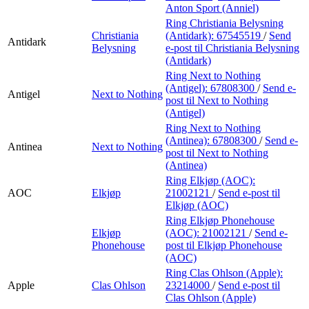
Anton Sport (Anniel)
Ring Christiania Belysning
Christiania
(Antidark):
67545519
/
Send
Antidark
Belysning
e-post
til Christiania Belysning
(Antidark)
Ring Next to Nothing
(Antigel):
67808300
/
Send e-
Antigel
Next to Nothing
post
til Next to Nothing
(Antigel)
Ring Next to Nothing
(Antinea):
67808300
/
Send e-
Antinea
Next to Nothing
post
til Next to Nothing
(Antinea)
Ring Elkjøp (AOC):
AOC
Elkjøp
21002121
/
Send e-post
til
Elkjøp (AOC)
Ring Elkjøp Phonehouse
Elkjøp
(AOC):
21002121
/
Send e-
Phonehouse
post
til Elkjøp Phonehouse
(AOC)
Ring Clas Ohlson (Apple):
Apple
Clas Ohlson
23214000
/
Send e-post
til
Clas Ohlson (Apple)