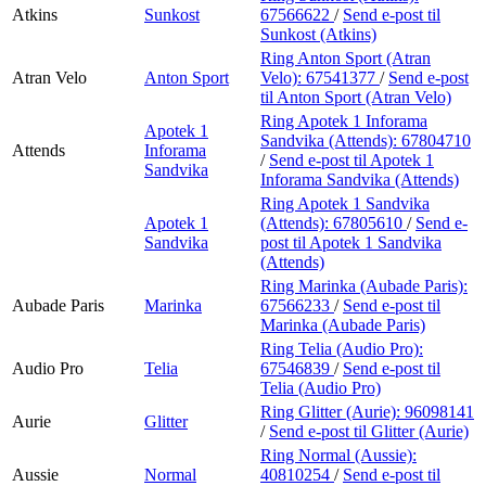
Atkins
Sunkost
67566622
/
Send e-post
til
Sunkost (Atkins)
Ring Anton Sport (Atran
Atran Velo
Anton Sport
Velo):
67541377
/
Send e-post
til Anton Sport (Atran Velo)
Ring Apotek 1 Inforama
Apotek 1
Sandvika (Attends):
67804710
Attends
Inforama
/
Send e-post
til Apotek 1
Sandvika
Inforama Sandvika (Attends)
Ring Apotek 1 Sandvika
Apotek 1
(Attends):
67805610
/
Send e-
Sandvika
post
til Apotek 1 Sandvika
(Attends)
Ring Marinka (Aubade Paris):
Aubade Paris
Marinka
67566233
/
Send e-post
til
Marinka (Aubade Paris)
Ring Telia (Audio Pro):
Audio Pro
Telia
67546839
/
Send e-post
til
Telia (Audio Pro)
Ring Glitter (Aurie):
96098141
Aurie
Glitter
/
Send e-post
til Glitter (Aurie)
Ring Normal (Aussie):
Aussie
Normal
40810254
/
Send e-post
til