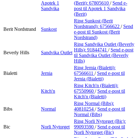
Apotek 1
(Berit):
67805610
/
Send e-
Sandvika
post
til Apotek 1 Sandvika
(Berit)
Ring Sunkost (Berit
Nordstrand):
67566622
/
Send
Berit Nordstrand
Sunkost
e-post
til Sunkost (Berit
Nordstrand)
Ring Sandvika Outlet (Beverly
Hills):
91844741
/
Send e-post
Beverly Hills
Sandvika Outlet
til Sandvika Outlet (Beverly
Hills)
Ring Jernia (Bialetti):
Bialetti
Jernia
67566611
/
Send e-post
til
Jernia (Bialetti)
Ring Kitch'n (Bialetti):
Kitch'n
67550960
/
Send e-post
til
Kitch'n (Bialetti)
Ring Normal (Bibs):
Bibs
Normal
40810254
/
Send e-post
til
Normal (Bibs)
Ring Norli Nytorget (Bic):
Bic
Norli Nytorget
99093590
/
Send e-post
til
Norli Nytorget (Bic)