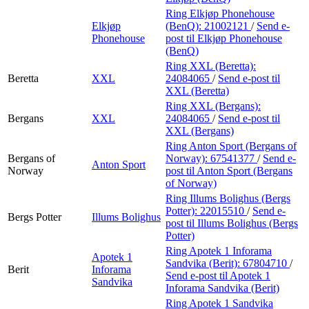
Ring Elkjøp Phonehouse
Elkjøp
(BenQ):
21002121
/
Send e-
Phonehouse
post
til Elkjøp Phonehouse
(BenQ)
Ring XXL (Beretta):
Beretta
XXL
24084065
/
Send e-post
til
XXL (Beretta)
Ring XXL (Bergans):
Bergans
XXL
24084065
/
Send e-post
til
XXL (Bergans)
Ring Anton Sport (Bergans of
Bergans of
Norway):
67541377
/
Send e-
Anton Sport
Norway
post
til Anton Sport (Bergans
of Norway)
Ring Illums Bolighus (Bergs
Potter):
22015510
/
Send e-
Bergs Potter
Illums Bolighus
post
til Illums Bolighus (Bergs
Potter)
Ring Apotek 1 Inforama
Apotek 1
Sandvika (Berit):
67804710
/
Berit
Inforama
Send e-post
til Apotek 1
Sandvika
Inforama Sandvika (Berit)
Ring Apotek 1 Sandvika