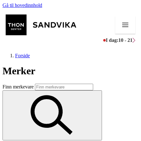
Gå til hovedinnhold
I dag:
10 - 21
Forside
Merker
Butikker
Finn merkevare
Mat og drikke
Helse
Aktiviteter
Tilbud