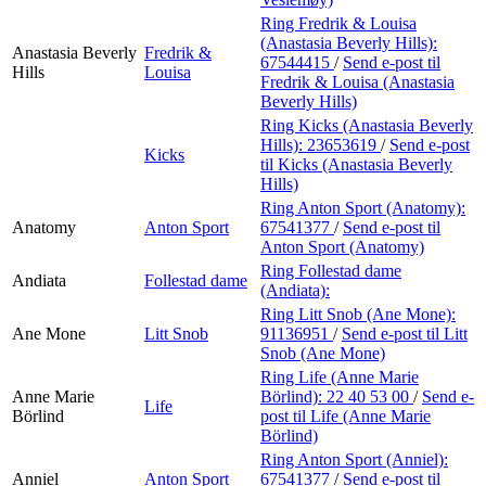
Ring Fredrik & Louisa
(Anastasia Beverly Hills):
Anastasia Beverly
Fredrik &
67544415
/
Send e-post
til
Hills
Louisa
Fredrik & Louisa (Anastasia
Beverly Hills)
Ring Kicks (Anastasia Beverly
Hills):
23653619
/
Send e-post
Kicks
til Kicks (Anastasia Beverly
Hills)
Ring Anton Sport (Anatomy):
Anatomy
Anton Sport
67541377
/
Send e-post
til
Anton Sport (Anatomy)
Ring Follestad dame
Andiata
Follestad dame
(Andiata):
Ring Litt Snob (Ane Mone):
Ane Mone
Litt Snob
91136951
/
Send e-post
til Litt
Snob (Ane Mone)
Ring Life (Anne Marie
Anne Marie
Börlind):
22 40 53 00
/
Send e-
Life
Börlind
post
til Life (Anne Marie
Börlind)
Ring Anton Sport (Anniel):
Anniel
Anton Sport
67541377
/
Send e-post
til