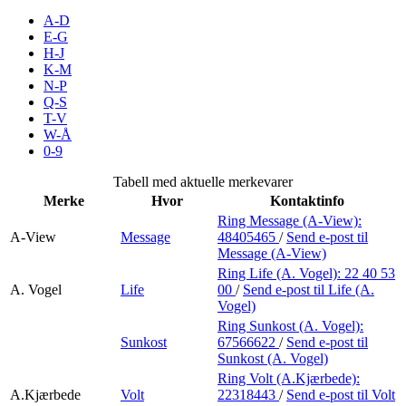
Merker
A-D
E-G
H-J
Inspirasjon
K-M
N-P
Q-S
T-V
Søk
W-Å
0-9
Tabell med aktuelle merkevarer
Merke
Hvor
Kontaktinfo
Åpningstider
Ring Message (A-View):
A-View
Message
48405465
/
Send e-post
til
Praktisk informasjon
Message (A-View)
Ring Life (A. Vogel):
22 40 53
Ledige stillinger
A. Vogel
Life
00
/
Send e-post
til Life (A.
Vogel)
Magasin
Ring Sunkost (A. Vogel):
Sunkost
67566622
/
Send e-post
til
Gavekort
Sunkost (A. Vogel)
Finn frem
Ring Volt (A.Kjærbede):
A.Kjærbede
Volt
22318443
/
Send e-post
til Volt