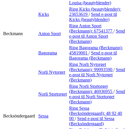
Louisa (beautyblender)
Ring Kicks (beautyblender):
Kicks
23653619
/
Send e-post
til
Kicks (beautyblender)
Ring Anton Sport
(Beckmann):
67541377
/
Send
Beckmann
Anton Sport
e-post
til Anton Sport
(Beckmann)
Ring Bagorama (Beckmann):
Bagorama
45819001
/
Send e-post
til
Bagorama (Beckmann)
Ring Norli Nytorget
(Beckmann):
99093590
/
Send
Norli Nytorget
e-post
til Norli Nytorget
(Beckmann)
Ring Norli Stortorget
(Beckmann):
46936955
/
Send
Norli Stortorget
e-post
til Norli Stortorget
(Beckmann)
Ring Sessa
(Becksöndergaard):
48 92 40
Becksöndergaard
Sessa
00
/
Send e-post
til Sessa
(Becksöndergaard)