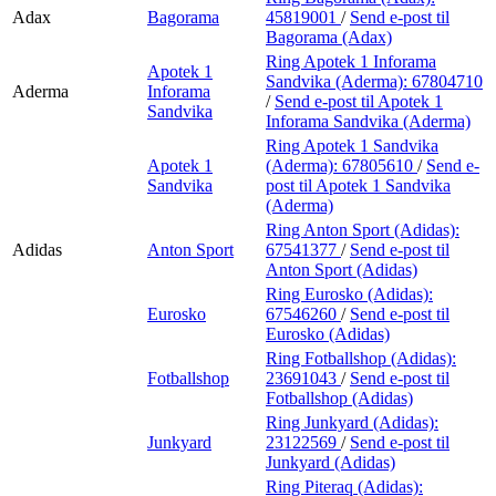
Adax
Bagorama
45819001
/
Send e-post
til
Bagorama (Adax)
Ring Apotek 1 Inforama
Apotek 1
Sandvika (Aderma):
67804710
Aderma
Inforama
/
Send e-post
til Apotek 1
Sandvika
Inforama Sandvika (Aderma)
Ring Apotek 1 Sandvika
Apotek 1
(Aderma):
67805610
/
Send e-
Sandvika
post
til Apotek 1 Sandvika
(Aderma)
Ring Anton Sport (Adidas):
Adidas
Anton Sport
67541377
/
Send e-post
til
Anton Sport (Adidas)
Ring Eurosko (Adidas):
Eurosko
67546260
/
Send e-post
til
Eurosko (Adidas)
Ring Fotballshop (Adidas):
Fotballshop
23691043
/
Send e-post
til
Fotballshop (Adidas)
Ring Junkyard (Adidas):
Junkyard
23122569
/
Send e-post
til
Junkyard (Adidas)
Ring Piteraq (Adidas):