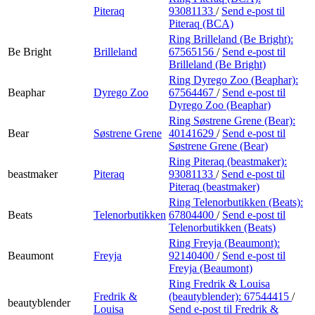
Piteraq
93081133
/
Send e-post
til
Piteraq (BCA)
Ring Brilleland (Be Bright):
Be Bright
Brilleland
67565156
/
Send e-post
til
Brilleland (Be Bright)
Ring Dyrego Zoo (Beaphar):
Beaphar
Dyrego Zoo
67564467
/
Send e-post
til
Dyrego Zoo (Beaphar)
Ring Søstrene Grene (Bear):
Bear
Søstrene Grene
40141629
/
Send e-post
til
Søstrene Grene (Bear)
Ring Piteraq (beastmaker):
beastmaker
Piteraq
93081133
/
Send e-post
til
Piteraq (beastmaker)
Ring Telenorbutikken (Beats):
Beats
Telenorbutikken
67804400
/
Send e-post
til
Telenorbutikken (Beats)
Ring Freyja (Beaumont):
Beaumont
Freyja
92140400
/
Send e-post
til
Freyja (Beaumont)
Ring Fredrik & Louisa
Fredrik &
(beautyblender):
67544415
/
beautyblender
Louisa
Send e-post
til Fredrik &