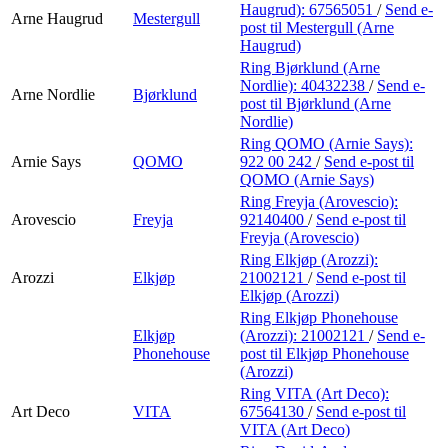
Haugrud):
67565051
/
Send e-
Arne Haugrud
Mestergull
post
til Mestergull (Arne
Haugrud)
Ring Bjørklund (Arne
Nordlie):
40432238
/
Send e-
Arne Nordlie
Bjørklund
post
til Bjørklund (Arne
Nordlie)
Ring QOMO (Arnie Says):
Arnie Says
QOMO
922 00 242
/
Send e-post
til
QOMO (Arnie Says)
Ring Freyja (Arovescio):
Arovescio
Freyja
92140400
/
Send e-post
til
Freyja (Arovescio)
Ring Elkjøp (Arozzi):
Arozzi
Elkjøp
21002121
/
Send e-post
til
Elkjøp (Arozzi)
Ring Elkjøp Phonehouse
Elkjøp
(Arozzi):
21002121
/
Send e-
Phonehouse
post
til Elkjøp Phonehouse
(Arozzi)
Ring VITA (Art Deco):
Art Deco
VITA
67564130
/
Send e-post
til
VITA (Art Deco)