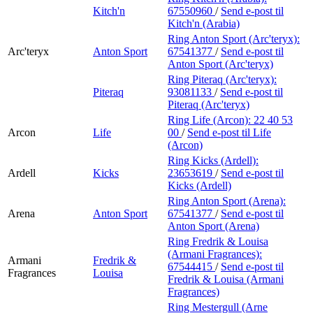
Kitch'n
67550960
/
Send e-post
til
Kitch'n (Arabia)
Ring Anton Sport (Arc'teryx):
Arc'teryx
Anton Sport
67541377
/
Send e-post
til
Anton Sport (Arc'teryx)
Ring Piteraq (Arc'teryx):
Piteraq
93081133
/
Send e-post
til
Piteraq (Arc'teryx)
Ring Life (Arcon):
22 40 53
Arcon
Life
00
/
Send e-post
til Life
(Arcon)
Ring Kicks (Ardell):
Ardell
Kicks
23653619
/
Send e-post
til
Kicks (Ardell)
Ring Anton Sport (Arena):
Arena
Anton Sport
67541377
/
Send e-post
til
Anton Sport (Arena)
Ring Fredrik & Louisa
(Armani Fragrances):
Armani
Fredrik &
67544415
/
Send e-post
til
Fragrances
Louisa
Fredrik & Louisa (Armani
Fragrances)
Ring Mestergull (Arne