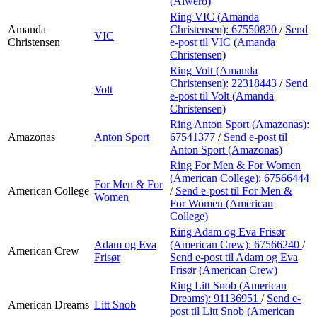
(Alwero)
Ring VIC (Amanda
Amanda
Christensen):
67550820
/
Send
VIC
Christensen
e-post
til VIC (Amanda
Christensen)
Ring Volt (Amanda
Christensen):
22318443
/
Send
Volt
e-post
til Volt (Amanda
Christensen)
Ring Anton Sport (Amazonas):
Amazonas
Anton Sport
67541377
/
Send e-post
til
Anton Sport (Amazonas)
Ring For Men & For Women
(American College):
67566444
For Men & For
American College
/
Send e-post
til For Men &
Women
For Women (American
College)
Ring Adam og Eva Frisør
Adam og Eva
(American Crew):
67566240
/
American Crew
Frisør
Send e-post
til Adam og Eva
Frisør (American Crew)
Ring Litt Snob (American
Dreams):
91136951
/
Send e-
American Dreams
Litt Snob
post
til Litt Snob (American