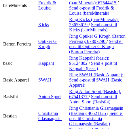
Fredrik &
(bareMinerals):
67544415
/
bareMinerals
Louisa
Send e-post
til Fredrik &
Louisa (bareMinerals)
Ring Kicks (bareMinerals):
Kicks
23653619
/
Send e-post
til
Kicks (bareMinerals)
Ring Optiker G Krogh (Barton
Optiker G
Perreira):
67807290
/
Send e-
Barton Perreira
Krogh
post
til Optiker G Krogh
(Barton Perreira)
Ring Kappahl (basic):
basic
Kappahl
95124802
/
Send e-post
til
Kappahl (basic)
Ring SWAH (Basic Apparel):
Basic Apparel
SWAH
Send e-post
til SWAH (Basic
Apparel)
Ring Anton Sport (Basisfot):
Basisfot
Anton Sport
67541377
/
Send e-post
til
Anton Sport (Basisfot)
Ring Christiania Glasmagasin
Christiania
(Bastian):
46621125
/
Send e-
Bastian
Glasmagasin
post
til Christiania
Glasmagasin (Bastian)