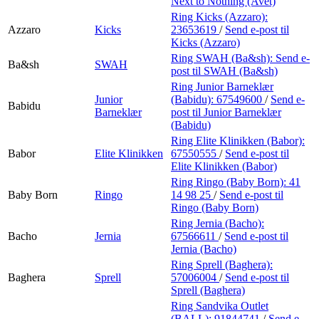
Next to Nothing (Avet)
Ring Kicks (Azzaro):
Azzaro
Kicks
23653619
/
Send e-post
til
Kicks (Azzaro)
Ring SWAH (Ba&sh):
Send e-
Ba&sh
SWAH
post
til SWAH (Ba&sh)
Ring Junior Barneklær
Junior
(Babidu):
67549600
/
Send e-
Babidu
Barneklær
post
til Junior Barneklær
(Babidu)
Ring Elite Klinikken (Babor):
Babor
Elite Klinikken
67550555
/
Send e-post
til
Elite Klinikken (Babor)
Ring Ringo (Baby Born):
41
Baby Born
Ringo
14 98 25
/
Send e-post
til
Ringo (Baby Born)
Ring Jernia (Bacho):
Bacho
Jernia
67566611
/
Send e-post
til
Jernia (Bacho)
Ring Sprell (Baghera):
Baghera
Sprell
57006004
/
Send e-post
til
Sprell (Baghera)
Ring Sandvika Outlet
(BALL):
91844741
/
Send e-