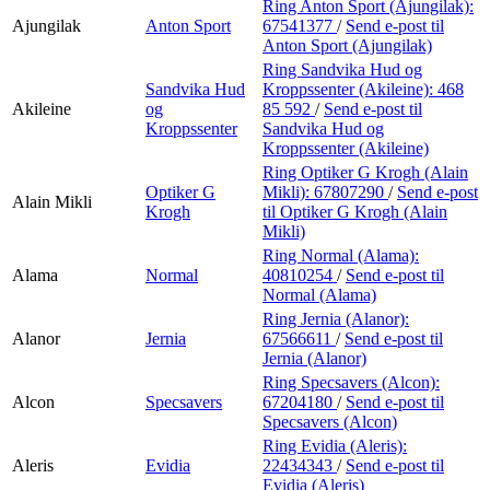
Ring Anton Sport (Ajungilak):
Ajungilak
Anton Sport
67541377
/
Send e-post
til
Anton Sport (Ajungilak)
Ring Sandvika Hud og
Sandvika Hud
Kroppssenter (Akileine):
468
Akileine
og
85 592
/
Send e-post
til
Kroppssenter
Sandvika Hud og
Kroppssenter (Akileine)
Ring Optiker G Krogh (Alain
Optiker G
Mikli):
67807290
/
Send e-post
Alain Mikli
Krogh
til Optiker G Krogh (Alain
Mikli)
Ring Normal (Alama):
Alama
Normal
40810254
/
Send e-post
til
Normal (Alama)
Ring Jernia (Alanor):
Alanor
Jernia
67566611
/
Send e-post
til
Jernia (Alanor)
Ring Specsavers (Alcon):
Alcon
Specsavers
67204180
/
Send e-post
til
Specsavers (Alcon)
Ring Evidia (Aleris):
Aleris
Evidia
22434343
/
Send e-post
til
Evidia (Aleris)