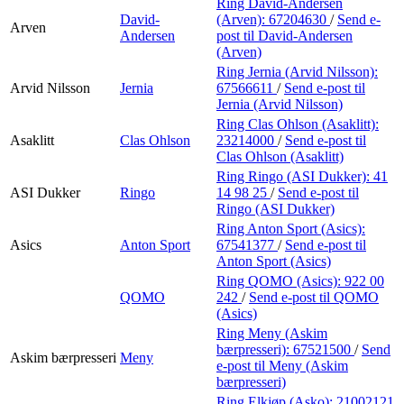
Ring David-Andersen
David-
(Arven):
67204630
/
Send e-
Arven
Andersen
post
til David-Andersen
(Arven)
Ring Jernia (Arvid Nilsson):
Arvid Nilsson
Jernia
67566611
/
Send e-post
til
Jernia (Arvid Nilsson)
Ring Clas Ohlson (Asaklitt):
Asaklitt
Clas Ohlson
23214000
/
Send e-post
til
Clas Ohlson (Asaklitt)
Ring Ringo (ASI Dukker):
41
ASI Dukker
Ringo
14 98 25
/
Send e-post
til
Ringo (ASI Dukker)
Ring Anton Sport (Asics):
Asics
Anton Sport
67541377
/
Send e-post
til
Anton Sport (Asics)
Ring QOMO (Asics):
922 00
QOMO
242
/
Send e-post
til QOMO
(Asics)
Ring Meny (Askim
bærpresseri):
67521500
/
Send
Askim bærpresseri
Meny
e-post
til Meny (Askim
bærpresseri)
Ring Elkjøp (Asko):
21002121