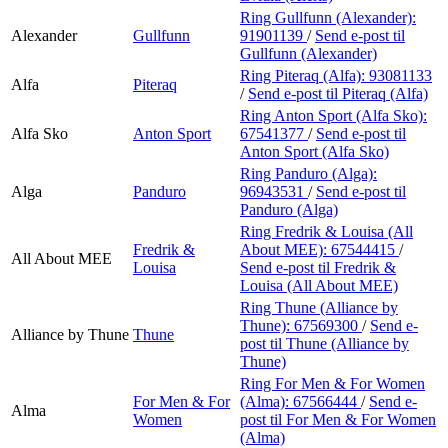
Ring Gullfunn (Alexander):
Alexander
Gullfunn
91901139
/
Send e-post
til
Gullfunn (Alexander)
Ring Piteraq (Alfa):
93081133
Alfa
Piteraq
/
Send e-post
til Piteraq (Alfa)
Ring Anton Sport (Alfa Sko):
Alfa Sko
Anton Sport
67541377
/
Send e-post
til
Anton Sport (Alfa Sko)
Ring Panduro (Alga):
Alga
Panduro
96943531
/
Send e-post
til
Panduro (Alga)
Ring Fredrik & Louisa (All
Fredrik &
About MEE):
67544415
/
All About MEE
Louisa
Send e-post
til Fredrik &
Louisa (All About MEE)
Ring Thune (Alliance by
Thune):
67569300
/
Send e-
Alliance by Thune
Thune
post
til Thune (Alliance by
Thune)
Ring For Men & For Women
For Men & For
(Alma):
67566444
/
Send e-
Alma
Women
post
til For Men & For Women
(Alma)