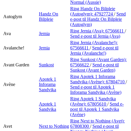
Normal (Aussie)
Ring Handz On Bilpleie
Handz On
(Autoglym):
47927724
/
Send
Autoglym
Bilpleie
e-post
til Handz On Bilpleie
(Autoglym)
Ring Jernia (Ava):
67566611
/
Ava
Jernia
Send e-post
til Jernia (Ava)
Ring Jernia (Avalanche!):
Avalanche!
Jernia
67566611
/
Send e-post
til
Jernia (Avalanche!)
Ring Sunkost (Avant Garden):
Avant Garden
Sunkost
67566622
/
Send e-post
til
Sunkost (Avant Garden)
Ring Apotek 1 Inforama
Apotek 1
Sandvika (Avène):
67804710
/
Avène
Inforama
Send e-post
til Apotek 1
Sandvika
Inforama Sandvika (Avène)
Ring Apotek 1 Sandvika
Apotek 1
(Avène):
67805610
/
Send e-
Sandvika
post
til Apotek 1 Sandvika
(Avène)
Ring Next to Nothing (Avet):
Avet
Next to Nothing
67808300
/
Send e-post
til