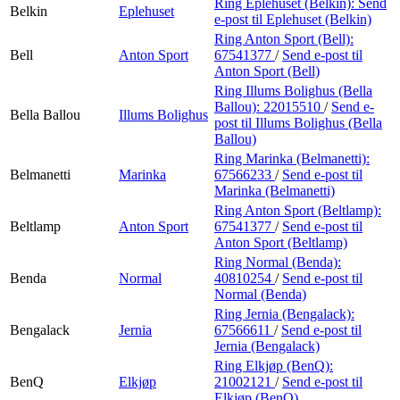
Ring Eplehuset (Belkin):
Send
Belkin
Eplehuset
e-post
til Eplehuset (Belkin)
Ring Anton Sport (Bell):
Bell
Anton Sport
67541377
/
Send e-post
til
Anton Sport (Bell)
Ring Illums Bolighus (Bella
Ballou):
22015510
/
Send e-
Bella Ballou
Illums Bolighus
post
til Illums Bolighus (Bella
Ballou)
Ring Marinka (Belmanetti):
Belmanetti
Marinka
67566233
/
Send e-post
til
Marinka (Belmanetti)
Ring Anton Sport (Beltlamp):
Beltlamp
Anton Sport
67541377
/
Send e-post
til
Anton Sport (Beltlamp)
Ring Normal (Benda):
Benda
Normal
40810254
/
Send e-post
til
Normal (Benda)
Ring Jernia (Bengalack):
Bengalack
Jernia
67566611
/
Send e-post
til
Jernia (Bengalack)
Ring Elkjøp (BenQ):
BenQ
Elkjøp
21002121
/
Send e-post
til
Elkjøp (BenQ)