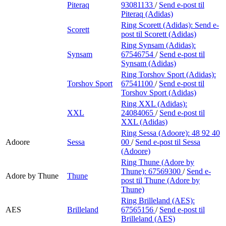
Piteraq
93081133
/
Send e-post
til
Piteraq (Adidas)
Ring Scorett (Adidas):
Send e-
Scorett
post
til Scorett (Adidas)
Ring Synsam (Adidas):
Synsam
67546754
/
Send e-post
til
Synsam (Adidas)
Ring Torshov Sport (Adidas):
Torshov Sport
67541100
/
Send e-post
til
Torshov Sport (Adidas)
Ring XXL (Adidas):
XXL
24084065
/
Send e-post
til
XXL (Adidas)
Ring Sessa (Adoore):
48 92 40
Adoore
Sessa
00
/
Send e-post
til Sessa
(Adoore)
Ring Thune (Adore by
Thune):
67569300
/
Send e-
Adore by Thune
Thune
post
til Thune (Adore by
Thune)
Ring Brilleland (AES):
AES
Brilleland
67565156
/
Send e-post
til
Brilleland (AES)