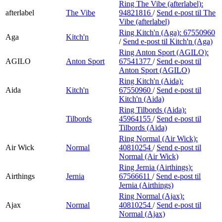
Ring The Vibe (afterlabel):
afterlabel
The Vibe
94821816
/
Send e-post
til The
Vibe (afterlabel)
Ring Kitch'n (Aga):
67550960
Aga
Kitch'n
/
Send e-post
til Kitch'n (Aga)
Ring Anton Sport (AGILO):
AGILO
Anton Sport
67541377
/
Send e-post
til
Anton Sport (AGILO)
Ring Kitch'n (Aida):
Aida
Kitch'n
67550960
/
Send e-post
til
Kitch'n (Aida)
Ring Tilbords (Aida):
Tilbords
45964155
/
Send e-post
til
Tilbords (Aida)
Ring Normal (Air Wick):
Air Wick
Normal
40810254
/
Send e-post
til
Normal (Air Wick)
Ring Jernia (Airthings):
Airthings
Jernia
67566611
/
Send e-post
til
Jernia (Airthings)
Ring Normal (Ajax):
Ajax
Normal
40810254
/
Send e-post
til
Normal (Ajax)