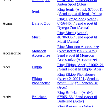
Anton Sport (Abus)
Ring Jernia (Abus):
67566611
Jernia
/
Send e-post
til Jernia (Abus)
Ring Dyrego Zoo (Acana):
Acana
Dyrego Zoo
67564467
/
Send e-post
til
Dyrego Zoo (Acana)
Ring Musti (Acana):
Musti
46706036
/
Send e-post
til
Musti (Acana)
Ring Monsoon Accessorize
Monsoon
(Accessorize):
45975475
/
Accessorize
Accessorize
Send e-post
til Monsoon
Accessorize (Accessorize)
Ring Elkjøp (Acer):
21002121
Acer
Elkjøp
/
Send e-post
til Elkjøp (Acer)
Ring Elkjøp Phonehouse
Elkjøp
(Acer):
21002121
/
Send e-
Phonehouse
post
til Elkjøp Phonehouse
(Acer)
Ring Brilleland (Activ):
Activ
Brilleland
67565156
/
Send e-post
til
Brilleland (Activ)
Ring Bagorama (Adax):