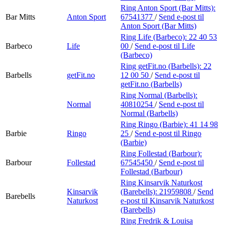
Ring Anton Sport (Bar Mitts):
Bar Mitts
Anton Sport
67541377
/
Send e-post
til
Anton Sport (Bar Mitts)
Ring Life (Barbeco):
22 40 53
Barbeco
Life
00
/
Send e-post
til Life
(Barbeco)
Ring getFit.no (Barbells):
22
Barbells
getFit.no
12 00 50
/
Send e-post
til
getFit.no (Barbells)
Ring Normal (Barbells):
Normal
40810254
/
Send e-post
til
Normal (Barbells)
Ring Ringo (Barbie):
41 14 98
Barbie
Ringo
25
/
Send e-post
til Ringo
(Barbie)
Ring Follestad (Barbour):
Barbour
Follestad
67545450
/
Send e-post
til
Follestad (Barbour)
Ring Kinsarvik Naturkost
Kinsarvik
(Barebells):
21959808
/
Send
Barebells
Naturkost
e-post
til Kinsarvik Naturkost
(Barebells)
Ring Fredrik & Louisa