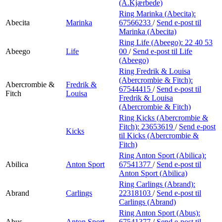
Min Shopping-app
(A.Kjærbede)
Ring Marinka (Abecita):
Abecita
Marinka
67566233
/
Send e-post
til
Marinka (Abecita)
Ring Life (Abeego):
22 40 53
Abeego
Life
00
/
Send e-post
til Life
(Abeego)
Ring Fredrik & Louisa
(Abercrombie & Fitch):
Abercrombie &
Fredrik &
67544415
/
Send e-post
til
Fitch
Louisa
Fredrik & Louisa
(Abercrombie & Fitch)
Ring Kicks (Abercrombie &
Fitch):
23653619
/
Send e-post
Kicks
til Kicks (Abercrombie &
Fitch)
Ring Anton Sport (Abilica):
Abilica
Anton Sport
67541377
/
Send e-post
til
Anton Sport (Abilica)
Ring Carlings (Abrand):
Abrand
Carlings
22318103
/
Send e-post
til
Carlings (Abrand)
Ring Anton Sport (Abus):
Abus
Anton Sport
67541377
/
Send e-post
til