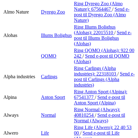
Ring Dyrego Zoo (Almo
Nature):
67564467
/
Send e-
Almo Nature
Dyrego Zoo
post
til Dyrego Zoo (Almo
Nature)
Ring Illums Bolighus
(Alohas):
22015510
/
Send e-
Alohas
Illums Bolighus
post
til Illums Bolighus
(Alohas)
Ring QOMO (Alohas):
922 00
QOMO
242
/
Send e-post
til QOMO
(Alohas)
Ring Carlings (Alpha
industries):
22318103
/
Send e-
Alpha industries
Carlings
post
til Carlings (Alpha
industries)
Ring Anton Sport (Alpina):
Alpina
Anton Sport
67541377
/
Send e-post
til
Anton Sport (Alpina)
Ring Normal (Always):
Always
Normal
40810254
/
Send e-post
til
Normal (Always)
Ring Life (Alwero):
22 40 53
Alwero
Life
00
/
Send e-post
til Life