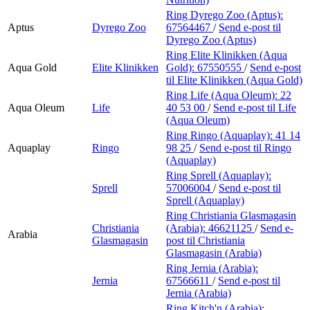
Ring Dyrego Zoo (Aptus):
Aptus
Dyrego Zoo
67564467
/
Send e-post
til
Dyrego Zoo (Aptus)
Ring Elite Klinikken (Aqua
Aqua Gold
Elite Klinikken
Gold):
67550555
/
Send e-post
til Elite Klinikken (Aqua Gold)
Ring Life (Aqua Oleum):
22
Aqua Oleum
Life
40 53 00
/
Send e-post
til Life
(Aqua Oleum)
Ring Ringo (Aquaplay):
41 14
Aquaplay
Ringo
98 25
/
Send e-post
til Ringo
(Aquaplay)
Ring Sprell (Aquaplay):
Sprell
57006004
/
Send e-post
til
Sprell (Aquaplay)
Ring Christiania Glasmagasin
Christiania
(Arabia):
46621125
/
Send e-
Arabia
Glasmagasin
post
til Christiania
Glasmagasin (Arabia)
Ring Jernia (Arabia):
Jernia
67566611
/
Send e-post
til
Jernia (Arabia)
Ring Kitch'n (Arabia):