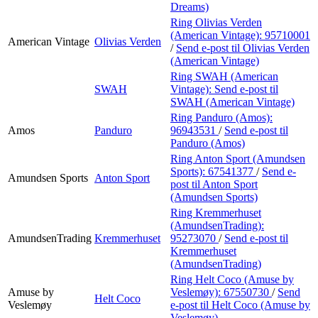
Dreams)
Ring Olivias Verden
(American Vintage):
95710001
American Vintage
Olivias Verden
/
Send e-post
til Olivias Verden
(American Vintage)
Ring SWAH (American
SWAH
Vintage):
Send e-post
til
SWAH (American Vintage)
Ring Panduro (Amos):
Amos
Panduro
96943531
/
Send e-post
til
Panduro (Amos)
Ring Anton Sport (Amundsen
Sports):
67541377
/
Send e-
Amundsen Sports
Anton Sport
post
til Anton Sport
(Amundsen Sports)
Ring Kremmerhuset
(AmundsenTrading):
AmundsenTrading
Kremmerhuset
95273070
/
Send e-post
til
Kremmerhuset
(AmundsenTrading)
Ring Helt Coco (Amuse by
Amuse by
Veslemøy):
67550730
/
Send
Helt Coco
Veslemøy
e-post
til Helt Coco (Amuse by
Veslemøy)