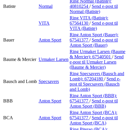
Ring Normal (Batiste):
Batiste
Normal
40810254
/
Send e-post
til
Normal (Batiste)
Ring VITA (Batiste):
VITA
67564130
/
Send e-post
til
VITA (Batiste)
Ring Anton Sport (Bauer):
Bauer
Anton Sport
67541377
/
Send e-post
til
Anton Sport (Bauer)
Ring Urmaker Larsen (Baume
& Mercier):
67540501
/
Send
Baume & Mercier
Urmaker Larsen
e-post
til Urmaker Larsen
(Baume & Mercier)
Ring Specsavers (Bausch and
Lomb):
67204180
/
Send e-
Bausch and Lomb
Specsavers
post
til Specsavers (Bausch
and Lomb)
Ring Anton Sport (BBB):
BBB
Anton Sport
67541377
/
Send e-post
til
Anton Sport (BBB)
Ring Anton Sport (BCA):
BCA
Anton Sport
67541377
/
Send e-post
til
Anton Sport (BCA)
Ring Piteraq (BCA):