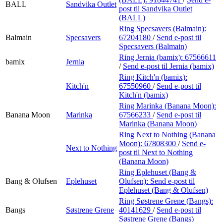
BALL
Sandvika Outlet
post
til Sandvika Outlet
(BALL)
Ring Specsavers (Balmain):
Balmain
Specsavers
67204180
/
Send e-post
til
Specsavers (Balmain)
Ring Jernia (bamix):
67566611
bamix
Jernia
/
Send e-post
til Jernia (bamix)
Ring Kitch'n (bamix):
Kitch'n
67550960
/
Send e-post
til
Kitch'n (bamix)
Ring Marinka (Banana Moon):
Banana Moon
Marinka
67566233
/
Send e-post
til
Marinka (Banana Moon)
Ring Next to Nothing (Banana
Moon):
67808300
/
Send e-
Next to Nothing
post
til Next to Nothing
(Banana Moon)
Ring Eplehuset (Bang &
Bang & Olufsen
Eplehuset
Olufsen):
Send e-post
til
Eplehuset (Bang & Olufsen)
Ring Søstrene Grene (Bangs):
Bangs
Søstrene Grene
40141629
/
Send e-post
til
Søstrene Grene (Bangs)