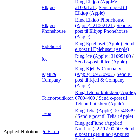
Ring Elkjøp (Apple):
Elkjøp
21002121
/
Send e-post
til
Elkjøp (Apple)
Ring Elkjøp Phonehouse
Elkjøp
(Apple):
21002121
/
Send e-
Phonehouse
post
til Elkjøp Phonehouse
(Apple)
Ring Eplehuset (Apple):
Send
Eplehuset
e-post
til Eplehuset (Apple)
Ring Ice (Apple):
31095100
/
Ice
Send e-post
til Ice (Apple)
Ring Kjell & Company
Kjell &
(Apple):
69520902
/
Send e-
Company
post
til Kjell & Company
(Apple)
Ring Telenorbutikken (Apple):
Telenorbutikken
67804400
/
Send e-post
til
Telenorbutikken (Apple)
Ring Telia (Apple):
67546839
Telia
/
Send e-post
til Telia (Apple)
Ring getFit.no (Applied
Nutrition):
22 12 00 50
/
Send
Applied Nutrition
getFit.no
e-post
til getFit.no (Applied
Nutrition)