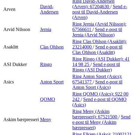
Ring David-Andersen
David-
(Arven):
67204630
/
Send e-
Arven
Andersen
post
til David-Andersen
(Arven)
Ring Jernia (Arvid Nilsson):
Arvid Nilsson
Jernia
67566611
/
Send e-post
til
Jernia (Arvid Nilsson)
Ring Clas Ohlson (Asaklitt):
Asaklitt
Clas Ohlson
23214000
/
Send e-post
til
Clas Ohlson (Asaklitt)
Ring Ringo (ASI Dukker):
41
ASI Dukker
Ringo
14 98 25
/
Send e-post
til
Ringo (ASI Dukker)
Ring Anton Sport (Asics):
Asics
Anton Sport
67541377
/
Send e-post
til
Anton Sport (Asics)
Ring QOMO (Asics):
922 00
QOMO
242
/
Send e-post
til QOMO
(Asics)
Ring Meny (Askim
bærpresseri):
67521500
/
Send
Askim bærpresseri
Meny
e-post
til Meny (Askim
bærpresseri)
Ring Elkjøp (Asko):
21002121