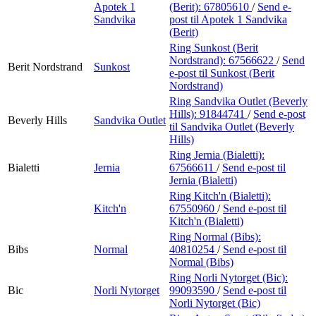
Apotek 1
(Berit):
67805610
/
Send e-
Sandvika
post
til Apotek 1 Sandvika
(Berit)
Ring Sunkost (Berit
Nordstrand):
67566622
/
Send
Berit Nordstrand
Sunkost
e-post
til Sunkost (Berit
Nordstrand)
Ring Sandvika Outlet (Beverly
Hills):
91844741
/
Send e-post
Beverly Hills
Sandvika Outlet
til Sandvika Outlet (Beverly
Hills)
Ring Jernia (Bialetti):
Bialetti
Jernia
67566611
/
Send e-post
til
Jernia (Bialetti)
Ring Kitch'n (Bialetti):
Kitch'n
67550960
/
Send e-post
til
Kitch'n (Bialetti)
Ring Normal (Bibs):
Bibs
Normal
40810254
/
Send e-post
til
Normal (Bibs)
Ring Norli Nytorget (Bic):
Bic
Norli Nytorget
99093590
/
Send e-post
til
Norli Nytorget (Bic)