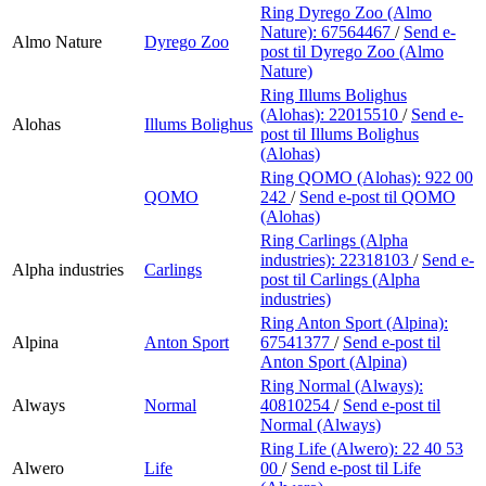
Ring Dyrego Zoo (Almo
Nature):
67564467
/
Send e-
Almo Nature
Dyrego Zoo
post
til Dyrego Zoo (Almo
Nature)
Ring Illums Bolighus
(Alohas):
22015510
/
Send e-
Alohas
Illums Bolighus
post
til Illums Bolighus
(Alohas)
Ring QOMO (Alohas):
922 00
QOMO
242
/
Send e-post
til QOMO
(Alohas)
Ring Carlings (Alpha
industries):
22318103
/
Send e-
Alpha industries
Carlings
post
til Carlings (Alpha
industries)
Ring Anton Sport (Alpina):
Alpina
Anton Sport
67541377
/
Send e-post
til
Anton Sport (Alpina)
Ring Normal (Always):
Always
Normal
40810254
/
Send e-post
til
Normal (Always)
Ring Life (Alwero):
22 40 53
Alwero
Life
00
/
Send e-post
til Life