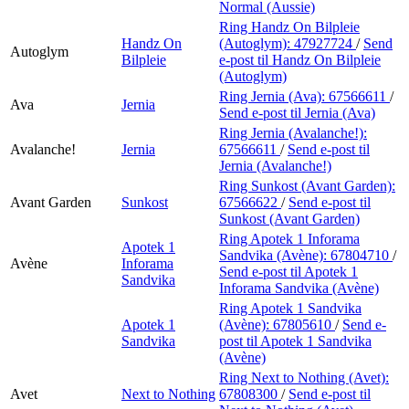
Normal (Aussie)
Ring Handz On Bilpleie
Handz On
(Autoglym):
47927724
/
Send
Autoglym
Bilpleie
e-post
til Handz On Bilpleie
(Autoglym)
Ring Jernia (Ava):
67566611
/
Ava
Jernia
Send e-post
til Jernia (Ava)
Ring Jernia (Avalanche!):
Avalanche!
Jernia
67566611
/
Send e-post
til
Jernia (Avalanche!)
Ring Sunkost (Avant Garden):
Avant Garden
Sunkost
67566622
/
Send e-post
til
Sunkost (Avant Garden)
Ring Apotek 1 Inforama
Apotek 1
Sandvika (Avène):
67804710
/
Avène
Inforama
Send e-post
til Apotek 1
Sandvika
Inforama Sandvika (Avène)
Ring Apotek 1 Sandvika
Apotek 1
(Avène):
67805610
/
Send e-
Sandvika
post
til Apotek 1 Sandvika
(Avène)
Ring Next to Nothing (Avet):
Avet
Next to Nothing
67808300
/
Send e-post
til