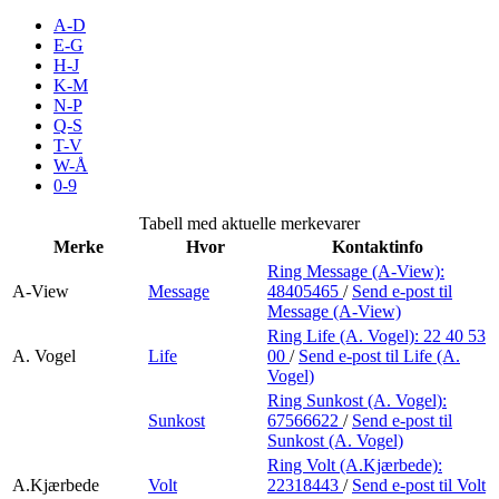
Merker
A-D
E-G
H-J
Inspirasjon
K-M
N-P
Q-S
T-V
Søk
W-Å
0-9
Tabell med aktuelle merkevarer
Merke
Hvor
Kontaktinfo
Åpningstider
Ring Message (A-View):
A-View
Message
48405465
/
Send e-post
til
Praktisk informasjon
Message (A-View)
Ring Life (A. Vogel):
22 40 53
Ledige stillinger
A. Vogel
Life
00
/
Send e-post
til Life (A.
Vogel)
Magasin
Ring Sunkost (A. Vogel):
Sunkost
67566622
/
Send e-post
til
Gavekort
Sunkost (A. Vogel)
Finn frem
Ring Volt (A.Kjærbede):
A.Kjærbede
Volt
22318443
/
Send e-post
til Volt