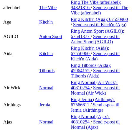
Ring The Vibe (afterlabel):
afterlabel
The Vibe
94821816
/
Send e-post
til The
Vibe (afterlabel)
Ring Kitch'n (Aga):
67550960
Aga
Kitch'n
/
Send e-post
til Kitch'n (Aga)
Ring Anton Sport (AGILO):
AGILO
Anton Sport
67541377
/
Send e-post
til
Anton Sport (AGILO)
Ring Kitch'n (Aida):
Aida
Kitch'n
67550960
/
Send e-post
til
Kitch'n (Aida)
Ring Tilbords (Aida):
Tilbords
45964155
/
Send e-post
til
Tilbords (Aida)
Ring Normal (Air Wick):
Air Wick
Normal
40810254
/
Send e-post
til
Normal (Air Wick)
Ring Jernia (Airthings):
Airthings
Jernia
67566611
/
Send e-post
til
Jernia (Airthings)
Ring Normal (Ajax):
Ajax
Normal
40810254
/
Send e-post
til
Normal (Ajax)