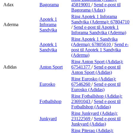
Adax
Bagorama
45819001
/
Send e-post
til
Bagorama (Adax)
Ring Apotek 1 Inforama
Apotek 1
Sandvika (Aderma):
67804710
Aderma
Inforama
/
Send e-post
til Apotek 1
Sandvika
Inforama Sandvika (Aderma)
Ring Apotek 1 Sandvika
Apotek 1
(Aderma):
67805610
/
Send e-
Sandvika
post
til Apotek 1 Sandvika
(Aderma)
Ring Anton Sport (Adidas):
Adidas
Anton Sport
67541377
/
Send e-post
til
Anton Sport (Adidas)
Ring Eurosko (Adidas):
Eurosko
67546260
/
Send e-post
til
Eurosko (Adidas)
Ring Fotballshop (Adidas):
Fotballshop
23691043
/
Send e-post
til
Fotballshop (Adidas)
Ring Junkyard (Adidas):
Junkyard
23122569
/
Send e-post
til
Junkyard (Adidas)
Ring Piteraq (Adidas):