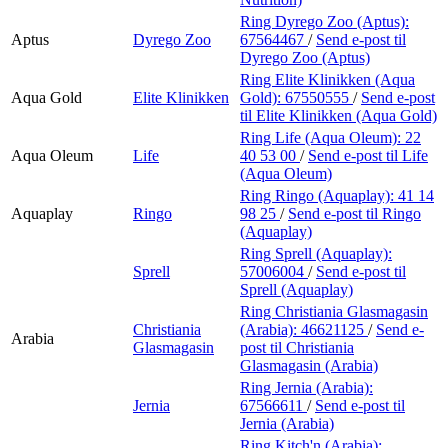
Ring Dyrego Zoo (Aptus):
Aptus
Dyrego Zoo
67564467
/
Send e-post
til
Dyrego Zoo (Aptus)
Ring Elite Klinikken (Aqua
Aqua Gold
Elite Klinikken
Gold):
67550555
/
Send e-post
til Elite Klinikken (Aqua Gold)
Ring Life (Aqua Oleum):
22
Aqua Oleum
Life
40 53 00
/
Send e-post
til Life
(Aqua Oleum)
Ring Ringo (Aquaplay):
41 14
Aquaplay
Ringo
98 25
/
Send e-post
til Ringo
(Aquaplay)
Ring Sprell (Aquaplay):
Sprell
57006004
/
Send e-post
til
Sprell (Aquaplay)
Ring Christiania Glasmagasin
Christiania
(Arabia):
46621125
/
Send e-
Arabia
Glasmagasin
post
til Christiania
Glasmagasin (Arabia)
Ring Jernia (Arabia):
Jernia
67566611
/
Send e-post
til
Jernia (Arabia)
Ring Kitch'n (Arabia):