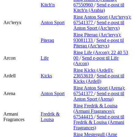
Kitch'n
67550960
/
Send e-post
til
Kitch'n (Arabia)
Ring Anton Sport (Arc'teryx):
Arc'teryx
Anton Sport
67541377
/
Send e-post
til
Anton Sport (Arc'teryx)
Ring Piteraq (Arc'teryx):
Piteraq
93081133
/
Send e-post
til
Piteraq (Arc'teryx)
Ring Life (Arcon):
22 40 53
Arcon
Life
00
/
Send e-post
til Life
(Arcon)
Ring Kicks (Ardell):
Ardell
Kicks
23653619
/
Send e-post
til
Kicks (Ardell)
Ring Anton Sport (Arena):
Arena
Anton Sport
67541377
/
Send e-post
til
Anton Sport (Arena)
Ring Fredrik & Louisa
(Armani Fragrances):
Armani
Fredrik &
67544415
/
Send e-post
til
Fragrances
Louisa
Fredrik & Louisa (Armani
Fragrances)
Ring Mestergull (Arne