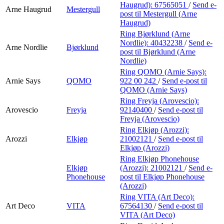
Haugrud):
67565051
/
Send e-
Arne Haugrud
Mestergull
post
til Mestergull (Arne
Haugrud)
Ring Bjørklund (Arne
Nordlie):
40432238
/
Send e-
Arne Nordlie
Bjørklund
post
til Bjørklund (Arne
Nordlie)
Ring QOMO (Arnie Says):
Arnie Says
QOMO
922 00 242
/
Send e-post
til
QOMO (Arnie Says)
Ring Freyja (Arovescio):
Arovescio
Freyja
92140400
/
Send e-post
til
Freyja (Arovescio)
Ring Elkjøp (Arozzi):
Arozzi
Elkjøp
21002121
/
Send e-post
til
Elkjøp (Arozzi)
Ring Elkjøp Phonehouse
Elkjøp
(Arozzi):
21002121
/
Send e-
Phonehouse
post
til Elkjøp Phonehouse
(Arozzi)
Ring VITA (Art Deco):
Art Deco
VITA
67564130
/
Send e-post
til
VITA (Art Deco)