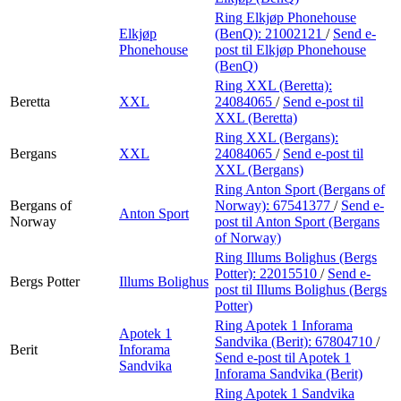
Ring Elkjøp Phonehouse
Elkjøp
(BenQ):
21002121
/
Send e-
Phonehouse
post
til Elkjøp Phonehouse
(BenQ)
Ring XXL (Beretta):
Beretta
XXL
24084065
/
Send e-post
til
XXL (Beretta)
Ring XXL (Bergans):
Bergans
XXL
24084065
/
Send e-post
til
XXL (Bergans)
Ring Anton Sport (Bergans of
Bergans of
Norway):
67541377
/
Send e-
Anton Sport
Norway
post
til Anton Sport (Bergans
of Norway)
Ring Illums Bolighus (Bergs
Potter):
22015510
/
Send e-
Bergs Potter
Illums Bolighus
post
til Illums Bolighus (Bergs
Potter)
Ring Apotek 1 Inforama
Apotek 1
Sandvika (Berit):
67804710
/
Berit
Inforama
Send e-post
til Apotek 1
Sandvika
Inforama Sandvika (Berit)
Ring Apotek 1 Sandvika