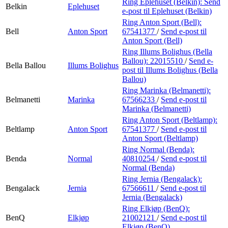
Ring Eplehuset (Belkin):
Send
Belkin
Eplehuset
e-post
til Eplehuset (Belkin)
Ring Anton Sport (Bell):
Bell
Anton Sport
67541377
/
Send e-post
til
Anton Sport (Bell)
Ring Illums Bolighus (Bella
Ballou):
22015510
/
Send e-
Bella Ballou
Illums Bolighus
post
til Illums Bolighus (Bella
Ballou)
Ring Marinka (Belmanetti):
Belmanetti
Marinka
67566233
/
Send e-post
til
Marinka (Belmanetti)
Ring Anton Sport (Beltlamp):
Beltlamp
Anton Sport
67541377
/
Send e-post
til
Anton Sport (Beltlamp)
Ring Normal (Benda):
Benda
Normal
40810254
/
Send e-post
til
Normal (Benda)
Ring Jernia (Bengalack):
Bengalack
Jernia
67566611
/
Send e-post
til
Jernia (Bengalack)
Ring Elkjøp (BenQ):
BenQ
Elkjøp
21002121
/
Send e-post
til
Elkjøp (BenQ)