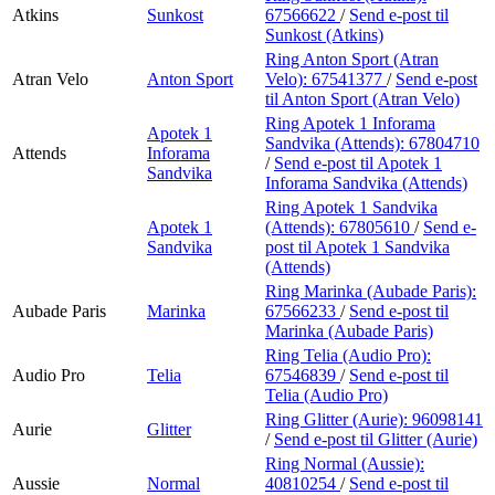
Atkins
Sunkost
67566622
/
Send e-post
til
Sunkost (Atkins)
Ring Anton Sport (Atran
Atran Velo
Anton Sport
Velo):
67541377
/
Send e-post
til Anton Sport (Atran Velo)
Ring Apotek 1 Inforama
Apotek 1
Sandvika (Attends):
67804710
Attends
Inforama
/
Send e-post
til Apotek 1
Sandvika
Inforama Sandvika (Attends)
Ring Apotek 1 Sandvika
Apotek 1
(Attends):
67805610
/
Send e-
Sandvika
post
til Apotek 1 Sandvika
(Attends)
Ring Marinka (Aubade Paris):
Aubade Paris
Marinka
67566233
/
Send e-post
til
Marinka (Aubade Paris)
Ring Telia (Audio Pro):
Audio Pro
Telia
67546839
/
Send e-post
til
Telia (Audio Pro)
Ring Glitter (Aurie):
96098141
Aurie
Glitter
/
Send e-post
til Glitter (Aurie)
Ring Normal (Aussie):
Aussie
Normal
40810254
/
Send e-post
til