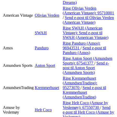
Dreams)
Ring Olivias Verden
(American Vintage):
95710001
American Vintage
Olivias Verden
/
Send e-post
til Olivias Verden
(American Vintage)
Ring SWAH (American
SWAH
Vintage):
Send e-post
til
SWAH (American Vintage)
Ring Panduro (Amos):
Amos
Panduro
96943531
/
Send e-post
til
Panduro (Amos)
Ring Anton Sport (Amundsen
Sports):
67541377
/
Send e-
Amundsen Sports
Anton Sport
post
til Anton Sport
(Amundsen Sports)
Ring Kremmerhuset
(AmundsenTrading):
AmundsenTrading
Kremmerhuset
95273070
/
Send e-post
til
Kremmerhuset
(AmundsenTrading)
Ring Helt Coco (Amuse by
Amuse by
Veslemøy):
67550730
/
Send
Helt Coco
Veslemøy
e-post
til Helt Coco (Amuse by
Veslemøy)