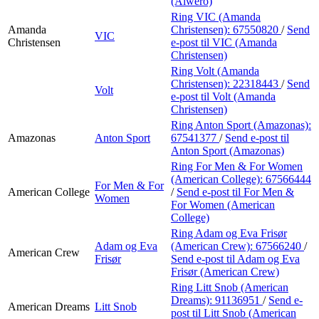
(Alwero)
Ring VIC (Amanda
Amanda
Christensen):
67550820
/
Send
VIC
Christensen
e-post
til VIC (Amanda
Christensen)
Ring Volt (Amanda
Christensen):
22318443
/
Send
Volt
e-post
til Volt (Amanda
Christensen)
Ring Anton Sport (Amazonas):
Amazonas
Anton Sport
67541377
/
Send e-post
til
Anton Sport (Amazonas)
Ring For Men & For Women
(American College):
67566444
For Men & For
American College
/
Send e-post
til For Men &
Women
For Women (American
College)
Ring Adam og Eva Frisør
Adam og Eva
(American Crew):
67566240
/
American Crew
Frisør
Send e-post
til Adam og Eva
Frisør (American Crew)
Ring Litt Snob (American
Dreams):
91136951
/
Send e-
American Dreams
Litt Snob
post
til Litt Snob (American