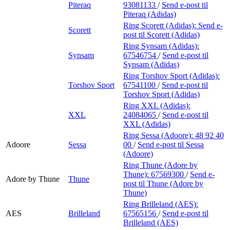
Piteraq
93081133
/
Send e-post
til
Piteraq (Adidas)
Ring Scorett (Adidas):
Send e-
Scorett
post
til Scorett (Adidas)
Ring Synsam (Adidas):
Synsam
67546754
/
Send e-post
til
Synsam (Adidas)
Ring Torshov Sport (Adidas):
Torshov Sport
67541100
/
Send e-post
til
Torshov Sport (Adidas)
Ring XXL (Adidas):
XXL
24084065
/
Send e-post
til
XXL (Adidas)
Ring Sessa (Adoore):
48 92 40
Adoore
Sessa
00
/
Send e-post
til Sessa
(Adoore)
Ring Thune (Adore by
Thune):
67569300
/
Send e-
Adore by Thune
Thune
post
til Thune (Adore by
Thune)
Ring Brilleland (AES):
AES
Brilleland
67565156
/
Send e-post
til
Brilleland (AES)