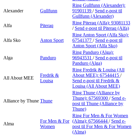
Ring Gullfunn (Alexander):
Alexander
Gullfunn
91901139
/
Send e-post
til
Gullfunn (Alexander)
Ring Piteraq (Alfa):
93081133
Alfa
Piteraq
/
Send e-post
til Piteraq (Alfa)
Ring Anton Sport (Alfa Sko):
Alfa Sko
Anton Sport
67541377
/
Send e-post
til
Anton Sport (Alfa Sko)
Ring Panduro (Alga):
Alga
Panduro
96943531
/
Send e-post
til
Panduro (Alga)
Ring Fredrik & Louisa (All
Fredrik &
About MEE):
67544415
/
All About MEE
Louisa
Send e-post
til Fredrik &
Louisa (All About MEE)
Ring Thune (Alliance by
Thune):
67569300
/
Send e-
Alliance by Thune
Thune
post
til Thune (Alliance by
Thune)
Ring For Men & For Women
For Men & For
(Alma):
67566444
/
Send e-
Alma
Women
post
til For Men & For Women
(Alma)