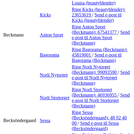
Louisa (beautyblender)
Ring Kicks (beautyblender):
Kicks
23653619
/
Send e-post
til
Kicks (beautyblender)
Ring Anton Sport
(Beckmann):
67541377
/
Send
Beckmann
Anton Sport
e-post
til Anton Sport
(Beckmann)
Ring Bagorama (Beckmann):
Bagorama
45819001
/
Send e-post
til
Bagorama (Beckmann)
Ring Norli Nytorget
(Beckmann):
99093590
/
Send
Norli Nytorget
e-post
til Norli Nytorget
(Beckmann)
Ring Norli Stortorget
(Beckmann):
46936955
/
Send
Norli Stortorget
e-post
til Norli Stortorget
(Beckmann)
Ring Sessa
(Becksöndergaard):
48 92 40
Becksöndergaard
Sessa
00
/
Send e-post
til Sessa
(Becksöndergaard)