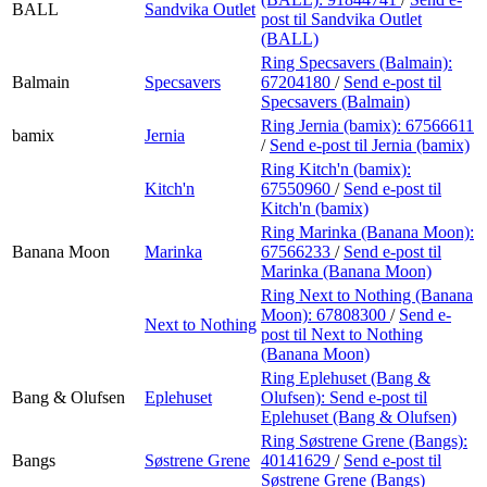
BALL
Sandvika Outlet
post
til Sandvika Outlet
(BALL)
Ring Specsavers (Balmain):
Balmain
Specsavers
67204180
/
Send e-post
til
Specsavers (Balmain)
Ring Jernia (bamix):
67566611
bamix
Jernia
/
Send e-post
til Jernia (bamix)
Ring Kitch'n (bamix):
Kitch'n
67550960
/
Send e-post
til
Kitch'n (bamix)
Ring Marinka (Banana Moon):
Banana Moon
Marinka
67566233
/
Send e-post
til
Marinka (Banana Moon)
Ring Next to Nothing (Banana
Moon):
67808300
/
Send e-
Next to Nothing
post
til Next to Nothing
(Banana Moon)
Ring Eplehuset (Bang &
Bang & Olufsen
Eplehuset
Olufsen):
Send e-post
til
Eplehuset (Bang & Olufsen)
Ring Søstrene Grene (Bangs):
Bangs
Søstrene Grene
40141629
/
Send e-post
til
Søstrene Grene (Bangs)