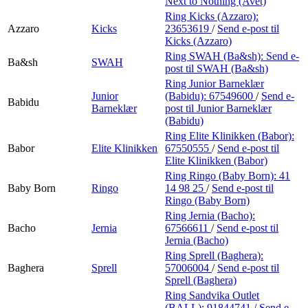
Next to Nothing (Avet)
Ring Kicks (Azzaro):
Azzaro
Kicks
23653619
/
Send e-post
til
Kicks (Azzaro)
Ring SWAH (Ba&sh):
Send e-
Ba&sh
SWAH
post
til SWAH (Ba&sh)
Ring Junior Barneklær
Junior
(Babidu):
67549600
/
Send e-
Babidu
Barneklær
post
til Junior Barneklær
(Babidu)
Ring Elite Klinikken (Babor):
Babor
Elite Klinikken
67550555
/
Send e-post
til
Elite Klinikken (Babor)
Ring Ringo (Baby Born):
41
Baby Born
Ringo
14 98 25
/
Send e-post
til
Ringo (Baby Born)
Ring Jernia (Bacho):
Bacho
Jernia
67566611
/
Send e-post
til
Jernia (Bacho)
Ring Sprell (Baghera):
Baghera
Sprell
57006004
/
Send e-post
til
Sprell (Baghera)
Ring Sandvika Outlet
(BALL):
91844741
/
Send e-