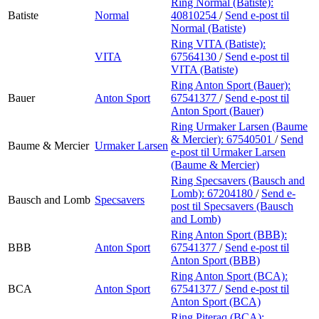
Ring Normal (Batiste):
Batiste
Normal
40810254
/
Send e-post
til
Normal (Batiste)
Ring VITA (Batiste):
VITA
67564130
/
Send e-post
til
VITA (Batiste)
Ring Anton Sport (Bauer):
Bauer
Anton Sport
67541377
/
Send e-post
til
Anton Sport (Bauer)
Ring Urmaker Larsen (Baume
& Mercier):
67540501
/
Send
Baume & Mercier
Urmaker Larsen
e-post
til Urmaker Larsen
(Baume & Mercier)
Ring Specsavers (Bausch and
Lomb):
67204180
/
Send e-
Bausch and Lomb
Specsavers
post
til Specsavers (Bausch
and Lomb)
Ring Anton Sport (BBB):
BBB
Anton Sport
67541377
/
Send e-post
til
Anton Sport (BBB)
Ring Anton Sport (BCA):
BCA
Anton Sport
67541377
/
Send e-post
til
Anton Sport (BCA)
Ring Piteraq (BCA):