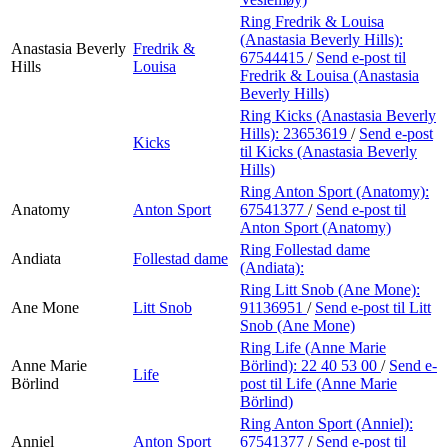
Ring Fredrik & Louisa
(Anastasia Beverly Hills):
Anastasia Beverly
Fredrik &
67544415
/
Send e-post
til
Hills
Louisa
Fredrik & Louisa (Anastasia
Beverly Hills)
Ring Kicks (Anastasia Beverly
Hills):
23653619
/
Send e-post
Kicks
til Kicks (Anastasia Beverly
Hills)
Ring Anton Sport (Anatomy):
Anatomy
Anton Sport
67541377
/
Send e-post
til
Anton Sport (Anatomy)
Ring Follestad dame
Andiata
Follestad dame
(Andiata):
Ring Litt Snob (Ane Mone):
Ane Mone
Litt Snob
91136951
/
Send e-post
til Litt
Snob (Ane Mone)
Ring Life (Anne Marie
Anne Marie
Börlind):
22 40 53 00
/
Send e-
Life
Börlind
post
til Life (Anne Marie
Börlind)
Ring Anton Sport (Anniel):
Anniel
Anton Sport
67541377
/
Send e-post
til