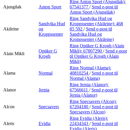
Ring Anton Sport (Ajungilak):
Ajungilak
Anton Sport
67541377
/
Send e-post
til
Anton Sport (Ajungilak)
Ring Sandvika Hud og
Sandvika Hud
Kroppssenter (Akileine):
468
Akileine
og
85 592
/
Send e-post
til
Kroppssenter
Sandvika Hud og
Kroppssenter (Akileine)
Ring Optiker G Krogh (Alain
Optiker G
Mikli):
67807290
/
Send e-post
Alain Mikli
Krogh
til Optiker G Krogh (Alain
Mikli)
Ring Normal (Alama):
Alama
Normal
40810254
/
Send e-post
til
Normal (Alama)
Ring Jernia (Alanor):
Alanor
Jernia
67566611
/
Send e-post
til
Jernia (Alanor)
Ring Specsavers (Alcon):
Alcon
Specsavers
67204180
/
Send e-post
til
Specsavers (Alcon)
Ring Evidia (Aleris):
Aleris
Evidia
22434343
/
Send e-post
til
Evidia (Aleris)