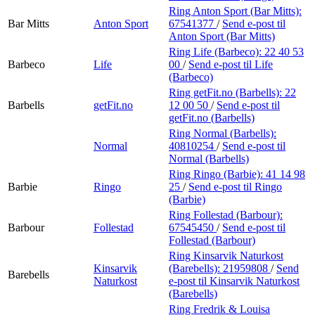
Ring Anton Sport (Bar Mitts):
Bar Mitts
Anton Sport
67541377
/
Send e-post
til
Anton Sport (Bar Mitts)
Ring Life (Barbeco):
22 40 53
Barbeco
Life
00
/
Send e-post
til Life
(Barbeco)
Ring getFit.no (Barbells):
22
Barbells
getFit.no
12 00 50
/
Send e-post
til
getFit.no (Barbells)
Ring Normal (Barbells):
Normal
40810254
/
Send e-post
til
Normal (Barbells)
Ring Ringo (Barbie):
41 14 98
Barbie
Ringo
25
/
Send e-post
til Ringo
(Barbie)
Ring Follestad (Barbour):
Barbour
Follestad
67545450
/
Send e-post
til
Follestad (Barbour)
Ring Kinsarvik Naturkost
Kinsarvik
(Barebells):
21959808
/
Send
Barebells
Naturkost
e-post
til Kinsarvik Naturkost
(Barebells)
Ring Fredrik & Louisa