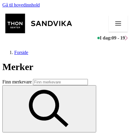
Gå til hovedinnhold
I dag:
09 - 19
Forside
Merker
Butikker
Finn merkevare
Mat og drikke
Helse
Aktiviteter
Tilbud