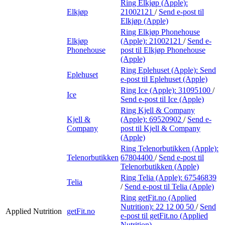
Ring Elkjøp (Apple):
Elkjøp
21002121
/
Send e-post
til
Elkjøp (Apple)
Ring Elkjøp Phonehouse
Elkjøp
(Apple):
21002121
/
Send e-
Phonehouse
post
til Elkjøp Phonehouse
(Apple)
Ring Eplehuset (Apple):
Send
Eplehuset
e-post
til Eplehuset (Apple)
Ring Ice (Apple):
31095100
/
Ice
Send e-post
til Ice (Apple)
Ring Kjell & Company
Kjell &
(Apple):
69520902
/
Send e-
Company
post
til Kjell & Company
(Apple)
Ring Telenorbutikken (Apple):
Telenorbutikken
67804400
/
Send e-post
til
Telenorbutikken (Apple)
Ring Telia (Apple):
67546839
Telia
/
Send e-post
til Telia (Apple)
Ring getFit.no (Applied
Nutrition):
22 12 00 50
/
Send
Applied Nutrition
getFit.no
e-post
til getFit.no (Applied
Nutrition)