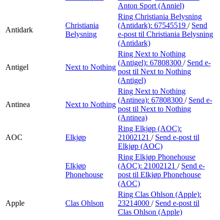
Anton Sport (Anniel)
Ring Christiania Belysning
Christiania
(Antidark):
67545519
/
Send
Antidark
Belysning
e-post
til Christiania Belysning
(Antidark)
Ring Next to Nothing
(Antigel):
67808300
/
Send e-
Antigel
Next to Nothing
post
til Next to Nothing
(Antigel)
Ring Next to Nothing
(Antinea):
67808300
/
Send e-
Antinea
Next to Nothing
post
til Next to Nothing
(Antinea)
Ring Elkjøp (AOC):
AOC
Elkjøp
21002121
/
Send e-post
til
Elkjøp (AOC)
Ring Elkjøp Phonehouse
Elkjøp
(AOC):
21002121
/
Send e-
Phonehouse
post
til Elkjøp Phonehouse
(AOC)
Ring Clas Ohlson (Apple):
Apple
Clas Ohlson
23214000
/
Send e-post
til
Clas Ohlson (Apple)