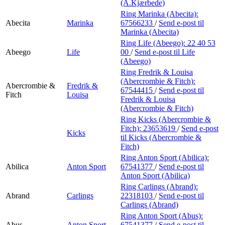
Min Shopping-app
(A.Kjærbede)
Ring Marinka (Abecita):
Abecita
Marinka
67566233
/
Send e-post
til
Marinka (Abecita)
Ring Life (Abeego):
22 40 53
Abeego
Life
00
/
Send e-post
til Life
(Abeego)
Ring Fredrik & Louisa
(Abercrombie & Fitch):
Abercrombie &
Fredrik &
67544415
/
Send e-post
til
Fitch
Louisa
Fredrik & Louisa
(Abercrombie & Fitch)
Ring Kicks (Abercrombie &
Fitch):
23653619
/
Send e-post
Kicks
til Kicks (Abercrombie &
Fitch)
Ring Anton Sport (Abilica):
Abilica
Anton Sport
67541377
/
Send e-post
til
Anton Sport (Abilica)
Ring Carlings (Abrand):
Abrand
Carlings
22318103
/
Send e-post
til
Carlings (Abrand)
Ring Anton Sport (Abus):
Abus
Anton Sport
67541377
/
Send e-post
til