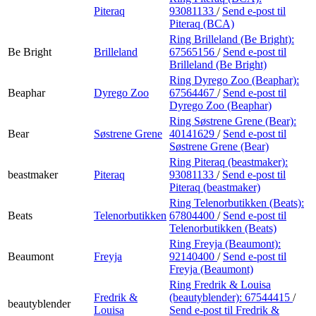
Piteraq
93081133
/
Send e-post
til
Piteraq (BCA)
Ring Brilleland (Be Bright):
Be Bright
Brilleland
67565156
/
Send e-post
til
Brilleland (Be Bright)
Ring Dyrego Zoo (Beaphar):
Beaphar
Dyrego Zoo
67564467
/
Send e-post
til
Dyrego Zoo (Beaphar)
Ring Søstrene Grene (Bear):
Bear
Søstrene Grene
40141629
/
Send e-post
til
Søstrene Grene (Bear)
Ring Piteraq (beastmaker):
beastmaker
Piteraq
93081133
/
Send e-post
til
Piteraq (beastmaker)
Ring Telenorbutikken (Beats):
Beats
Telenorbutikken
67804400
/
Send e-post
til
Telenorbutikken (Beats)
Ring Freyja (Beaumont):
Beaumont
Freyja
92140400
/
Send e-post
til
Freyja (Beaumont)
Ring Fredrik & Louisa
Fredrik &
(beautyblender):
67544415
/
beautyblender
Louisa
Send e-post
til Fredrik &