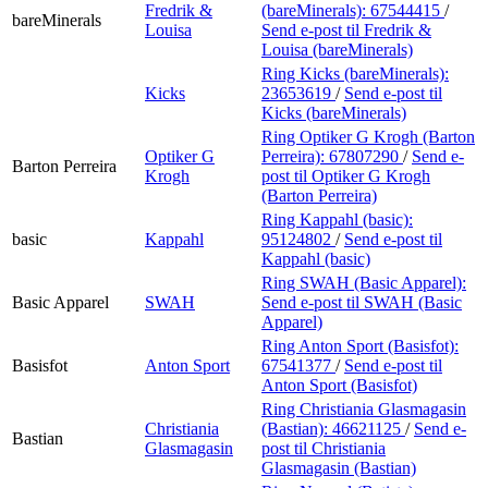
Fredrik &
(bareMinerals):
67544415
/
bareMinerals
Louisa
Send e-post
til Fredrik &
Louisa (bareMinerals)
Ring Kicks (bareMinerals):
Kicks
23653619
/
Send e-post
til
Kicks (bareMinerals)
Ring Optiker G Krogh (Barton
Optiker G
Perreira):
67807290
/
Send e-
Barton Perreira
Krogh
post
til Optiker G Krogh
(Barton Perreira)
Ring Kappahl (basic):
basic
Kappahl
95124802
/
Send e-post
til
Kappahl (basic)
Ring SWAH (Basic Apparel):
Basic Apparel
SWAH
Send e-post
til SWAH (Basic
Apparel)
Ring Anton Sport (Basisfot):
Basisfot
Anton Sport
67541377
/
Send e-post
til
Anton Sport (Basisfot)
Ring Christiania Glasmagasin
Christiania
(Bastian):
46621125
/
Send e-
Bastian
Glasmagasin
post
til Christiania
Glasmagasin (Bastian)