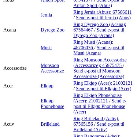
Anton Sport (Abus)
Ring Jernia (Abus):
67566611
Jernia
/
Send e-post
til Jernia (Abus)
Ring Dyrego Zoo (Acana):
Acana
Dyrego Zoo
67564467
/
Send e-post
til
Dyrego Zoo (Acana)
Ring Musti (Acana):
Musti
46706036
/
Send e-post
til
Musti (Acana)
Ring Monsoon Accessorize
Monsoon
(Accessorize):
45975475
/
Accessorize
Accessorize
Send e-post
til Monsoon
Accessorize (Accessorize)
Ring Elkjøp (Acer):
21002121
Acer
Elkjøp
/
Send e-post
til Elkjøp (Acer)
Ring Elkjøp Phonehouse
Elkjøp
(Acer):
21002121
/
Send e-
Phonehouse
post
til Elkjøp Phonehouse
(Acer)
Ring Brilleland (Activ):
Activ
Brilleland
67565156
/
Send e-post
til
Brilleland (Activ)
Ring Bagorama (Adax):