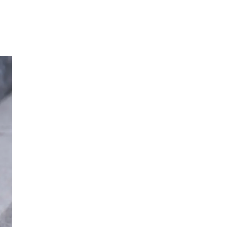
Merker
Inspirasjon
Søk
Åpningstider
Praktisk informasjon
Ledige stillinger
Magasin
Gavekort
Finn frem