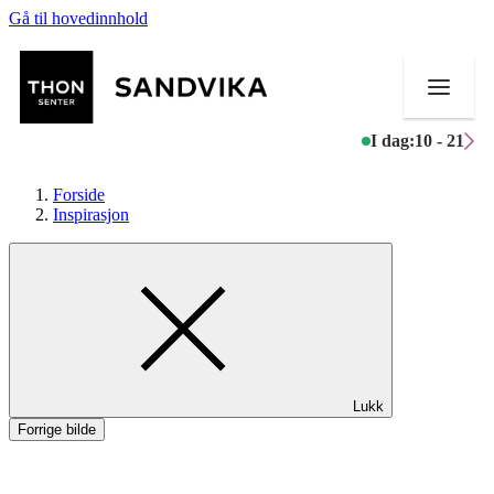
Gå til hovedinnhold
I dag:
10 - 21
Forside
Inspirasjon
Butikker
Mat og drikke
Helse
Lukk
Aktiviteter
Forrige bilde
Tilbud