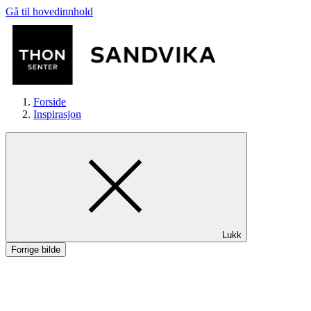
Gå til hovedinnhold
Forside
Inspirasjon
Butikker
Lukk
Mat og drikke
Forrige bilde
Helse