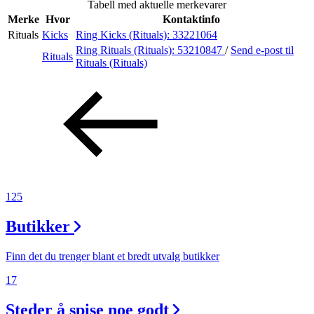
Tabell med aktuelle merkevarer
Inspirasjon
Merke
Hvor
Kontaktinfo
Rituals
Kicks
Ring Kicks (Rituals):
33221064
Ring Rituals (Rituals):
53210847
/
Send e-post
til
Rituals
Rituals (Rituals)
Søk
Åpningstider
Praktisk informasjon
Ledige stillinger
125
Magasin
Butikker
Gavekort
Finn det du trenger blant et bredt utvalg butikker
Finn frem
17
Steder å spise noe godt