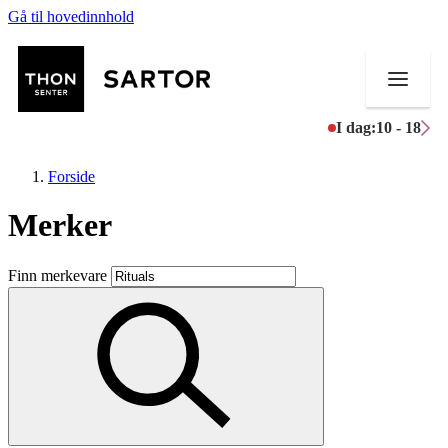
Gå til hovedinnhold
I dag:
10 - 18
Forside
Merker
Butikker
Finn merkevare
Mat og drikke
Aktiviteter
Tilbud
Kundeklubb