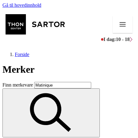
Gå til hovedinnhold
I dag:
10 - 18
Forside
Merker
Butikker
Finn merkevare
Mat og drikke
Aktiviteter
Tilbud
Kundeklubb