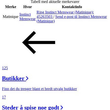
Tabell med aktuelle merkevarer
Inspirasjon
Merke
Hvor
Kontaktinfo
Ring Instinct Menswear (Matinique):
Instinct
Matinique
45263503
/
Send e-post
til Instinct Menswear
Menswear
(Matinique)
Søk
Åpningstider
Praktisk informasjon
Ledige stillinger
125
Magasin
Butikker
Gavekort
Finn det du trenger blant et bredt utvalg butikker
Finn frem
17
Steder å spise noe godt