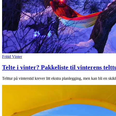
Fritid
Vinter
Telte i vinter? Pakkeliste til vinterens teltt
Telttur på vinterstid krever litt ekstra planlegging, men kan bli en skik