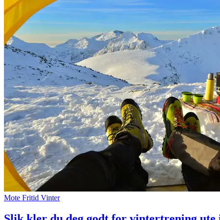
Mote
Fritid
Vinter
Slik kler du deg godt for vintertrening ute 