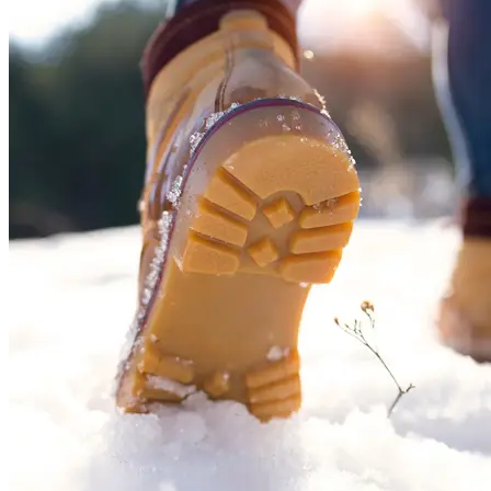
Tilbud
Kundeklubb
Inspirasjon
Søk
Åpningstider
Praktisk informasjon
Ledige stillinger