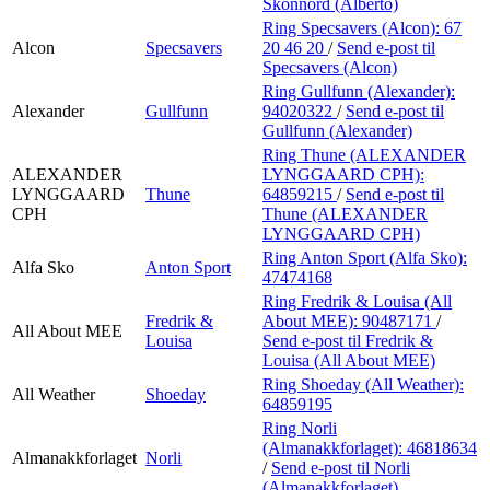
Skonnord (Alberto)
Ring Specsavers (Alcon):
67
Alcon
Specsavers
20 46 20
/
Send e-post
til
Specsavers (Alcon)
Ring Gullfunn (Alexander):
Alexander
Gullfunn
94020322
/
Send e-post
til
Gullfunn (Alexander)
Ring Thune (ALEXANDER
ALEXANDER
LYNGGAARD CPH):
LYNGGAARD
Thune
64859215
/
Send e-post
til
CPH
Thune (ALEXANDER
LYNGGAARD CPH)
Ring Anton Sport (Alfa Sko):
Alfa Sko
Anton Sport
47474168
Ring Fredrik & Louisa (All
Fredrik &
About MEE):
90487171
/
All About MEE
Louisa
Send e-post
til Fredrik &
Louisa (All About MEE)
Ring Shoeday (All Weather):
All Weather
Shoeday
64859195
Ring Norli
(Almanakkforlaget):
46818634
Almanakkforlaget
Norli
/
Send e-post
til Norli
(Almanakkforlaget)