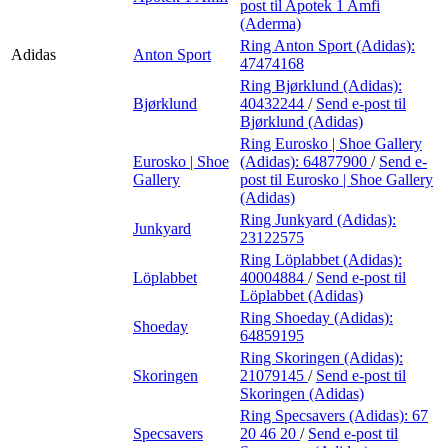
post
til Apotek 1 Amfi
(Aderma)
Ring Anton Sport (Adidas):
Adidas
Anton Sport
47474168
Ring Bjørklund (Adidas):
Bjørklund
40432244
/
Send e-post
til
Bjørklund (Adidas)
Ring Eurosko | Shoe Gallery
Eurosko | Shoe
(Adidas):
64877900
/
Send e-
Gallery
post
til Eurosko | Shoe Gallery
(Adidas)
Ring Junkyard (Adidas):
Junkyard
23122575
Ring Löplabbet (Adidas):
Löplabbet
40004884
/
Send e-post
til
Löplabbet (Adidas)
Ring Shoeday (Adidas):
Shoeday
64859195
Ring Skoringen (Adidas):
Skoringen
21079145
/
Send e-post
til
Skoringen (Adidas)
Ring Specsavers (Adidas):
67
Specsavers
20 46 20
/
Send e-post
til