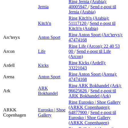
Ring Jernia (Arabia):
Jernia
40005947
/
Send e-post
til
Jernia (Arabia)
Ring Kitch'n (Arabia):
Kitch'n
51117120
/
Send e-post
til
Kitch'n (Arabia)
Ring Anton Sport (Arc'teryx):
Arc'teryx
Anton Sport
47474168
Ring Life (Arcon):
22 40 53
Arcon
Life
00
/
Send e-post
til Life
(Arcon)
Ring Kicks (Ardell):
Ardell
Kicks
33221043
Ring Anton Sport (Arena):
Arena
Anton Sport
47474168
Ring ARK Bokhandel (Ark):
ARK
Ark
96625626
/
Send e-post
til
Bokhandel
ARK Bokhandel (Ark)
Ring Eurosko | Shoe Gallery
(ARKK Copenhagen):
ARKK
Eurosko | Shoe
64877900
/
Send e-post
til
Copenhagen
Gallery
Eurosko | Shoe Gallery
(ARKK Copenhagen)