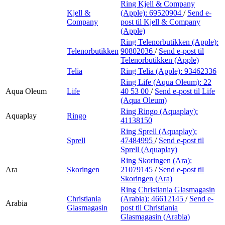
Ring Kjell & Company
Kjell &
(Apple):
69520904
/
Send e-
Company
post
til Kjell & Company
(Apple)
Ring Telenorbutikken (Apple):
Telenorbutikken
90802036
/
Send e-post
til
Telenorbutikken (Apple)
Telia
Ring Telia (Apple):
93462336
Ring Life (Aqua Oleum):
22
Aqua Oleum
Life
40 53 00
/
Send e-post
til Life
(Aqua Oleum)
Ring Ringo (Aquaplay):
Aquaplay
Ringo
41138150
Ring Sprell (Aquaplay):
Sprell
47484995
/
Send e-post
til
Sprell (Aquaplay)
Ring Skoringen (Ara):
Ara
Skoringen
21079145
/
Send e-post
til
Skoringen (Ara)
Ring Christiania Glasmagasin
Christiania
(Arabia):
46612145
/
Send e-
Arabia
Glasmagasin
post
til Christiania
Glasmagasin (Arabia)