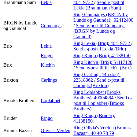
Brannmann Sam
Lekia
46419732
/
Send e-post
til
Lekia (Brannmann Sam)
Ring Companys (BRGN by
Lunde og Gaundal):
92412400
BRGN by Lunde
Companys
/
Send e-post
til Companys
og Gaundal
(BRGN by Lunde og
Gaundal)
Ring Lekia (Brio):
46419732
/
Brio
Lekia
Send e-post
til Lekia (Brio)
Ringo
Ring Ringo (Brio):
41138150
Ring Kitch'n (Brix):
51117120
Brix
Kitch'n
/
Send e-post
til Kitch'n (Brix)
Ring Carlings (Brixton):
Brixton
Carlings
22318362
/
Send e-post
til
Carlings (Brixton)
Ring Löplabbet (Brooks
Brothers):
40004884
/
Send e-
Brooks Brothers
Löplabbet
post
til Löplabbet (Brooks
Brothers)
Ring Ringo (Bruder):
Bruder
Ringo
41138150
Ring Olivia's Verden (Bruuns
Bruuns Bazaar
Olivia's Verden
Bazaar):
40 40 78 79