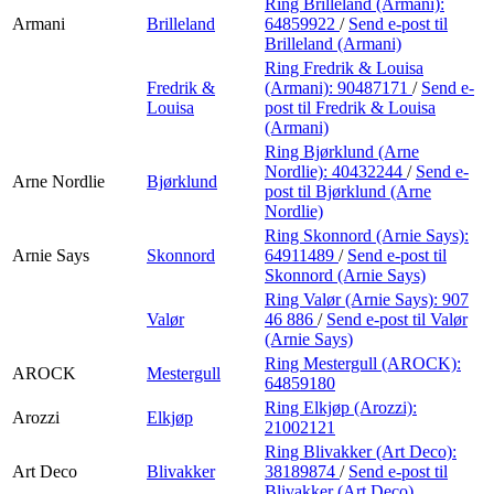
Ring Brilleland (Armani):
Armani
Brilleland
64859922
/
Send e-post
til
Brilleland (Armani)
Ring Fredrik & Louisa
Fredrik &
(Armani):
90487171
/
Send e-
Louisa
post
til Fredrik & Louisa
(Armani)
Ring Bjørklund (Arne
Nordlie):
40432244
/
Send e-
Arne Nordlie
Bjørklund
post
til Bjørklund (Arne
Nordlie)
Ring Skonnord (Arnie Says):
Arnie Says
Skonnord
64911489
/
Send e-post
til
Skonnord (Arnie Says)
Ring Valør (Arnie Says):
907
Valør
46 886
/
Send e-post
til Valør
(Arnie Says)
Ring Mestergull (AROCK):
AROCK
Mestergull
64859180
Ring Elkjøp (Arozzi):
Arozzi
Elkjøp
21002121
Ring Blivakker (Art Deco):
Art Deco
Blivakker
38189874
/
Send e-post
til
Blivakker (Art Deco)