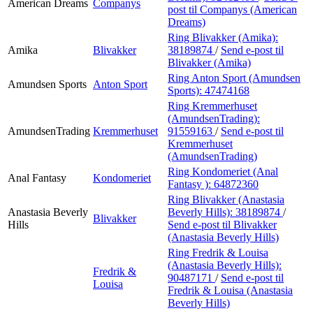
American Dreams
Companys
post
til Companys (American
Dreams)
Ring Blivakker (Amika):
Amika
Blivakker
38189874
/
Send e-post
til
Blivakker (Amika)
Ring Anton Sport (Amundsen
Amundsen Sports
Anton Sport
Sports):
47474168
Ring Kremmerhuset
(AmundsenTrading):
AmundsenTrading
Kremmerhuset
91559163
/
Send e-post
til
Kremmerhuset
(AmundsenTrading)
Ring Kondomeriet (Anal
Anal Fantasy
Kondomeriet
Fantasy ):
64872360
Ring Blivakker (Anastasia
Anastasia Beverly
Beverly Hills):
38189874
/
Blivakker
Hills
Send e-post
til Blivakker
(Anastasia Beverly Hills)
Ring Fredrik & Louisa
(Anastasia Beverly Hills):
Fredrik &
90487171
/
Send e-post
til
Louisa
Fredrik & Louisa (Anastasia
Beverly Hills)