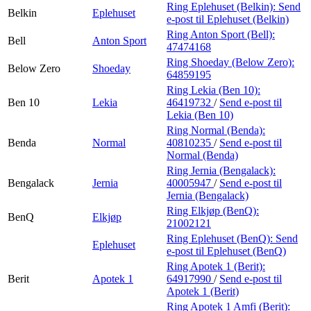
Ring Eplehuset (Belkin):
Send
Belkin
Eplehuset
e-post
til Eplehuset (Belkin)
Ring Anton Sport (Bell):
Bell
Anton Sport
47474168
Ring Shoeday (Below Zero):
Below Zero
Shoeday
64859195
Ring Lekia (Ben 10):
Ben 10
Lekia
46419732
/
Send e-post
til
Lekia (Ben 10)
Ring Normal (Benda):
Benda
Normal
40810235
/
Send e-post
til
Normal (Benda)
Ring Jernia (Bengalack):
Bengalack
Jernia
40005947
/
Send e-post
til
Jernia (Bengalack)
Ring Elkjøp (BenQ):
BenQ
Elkjøp
21002121
Ring Eplehuset (BenQ):
Send
Eplehuset
e-post
til Eplehuset (BenQ)
Ring Apotek 1 (Berit):
Berit
Apotek 1
64917990
/
Send e-post
til
Apotek 1 (Berit)
Ring Apotek 1 Amfi (Berit):