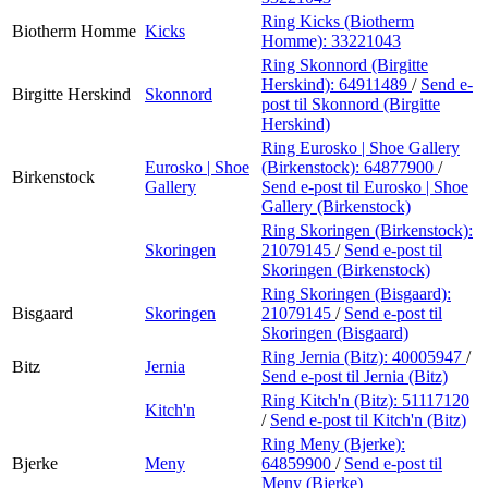
Ring Kicks (Biotherm
Biotherm Homme
Kicks
Homme):
33221043
Ring Skonnord (Birgitte
Herskind):
64911489
/
Send e-
Birgitte Herskind
Skonnord
post
til Skonnord (Birgitte
Herskind)
Ring Eurosko | Shoe Gallery
Eurosko | Shoe
(Birkenstock):
64877900
/
Birkenstock
Gallery
Send e-post
til Eurosko | Shoe
Gallery (Birkenstock)
Ring Skoringen (Birkenstock):
Skoringen
21079145
/
Send e-post
til
Skoringen (Birkenstock)
Ring Skoringen (Bisgaard):
Bisgaard
Skoringen
21079145
/
Send e-post
til
Skoringen (Bisgaard)
Ring Jernia (Bitz):
40005947
/
Bitz
Jernia
Send e-post
til Jernia (Bitz)
Ring Kitch'n (Bitz):
51117120
Kitch'n
/
Send e-post
til Kitch'n (Bitz)
Ring Meny (Bjerke):
Bjerke
Meny
64859900
/
Send e-post
til
Meny (Bjerke)