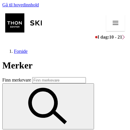
Gå til hovedinnhold
I dag:
10 - 21
Forside
Merker
Butikker
Finn merkevare
Mat og drikke
Helse
Aktiviteter
Tilbud