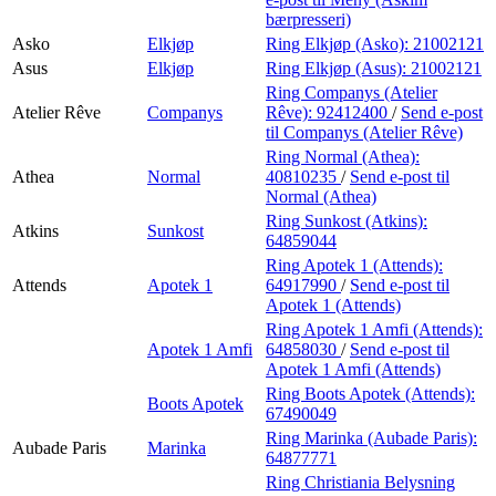
bærpresseri)
Asko
Elkjøp
Ring Elkjøp (Asko):
21002121
Asus
Elkjøp
Ring Elkjøp (Asus):
21002121
Ring Companys (Atelier
Atelier Rêve
Companys
Rêve):
92412400
/
Send e-post
til Companys (Atelier Rêve)
Ring Normal (Athea):
Athea
Normal
40810235
/
Send e-post
til
Normal (Athea)
Ring Sunkost (Atkins):
Atkins
Sunkost
64859044
Ring Apotek 1 (Attends):
Attends
Apotek 1
64917990
/
Send e-post
til
Apotek 1 (Attends)
Ring Apotek 1 Amfi (Attends):
Apotek 1 Amfi
64858030
/
Send e-post
til
Apotek 1 Amfi (Attends)
Ring Boots Apotek (Attends):
Boots Apotek
67490049
Ring Marinka (Aubade Paris):
Aubade Paris
Marinka
64877771
Ring Christiania Belysning