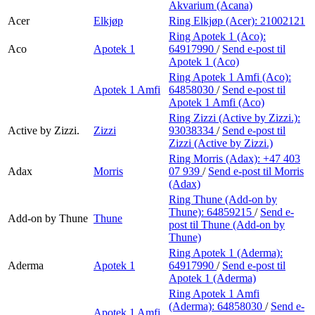
Akvarium (Acana)
Acer
Elkjøp
Ring Elkjøp (Acer):
21002121
Ring Apotek 1 (Aco):
Aco
Apotek 1
64917990
/
Send e-post
til
Apotek 1 (Aco)
Ring Apotek 1 Amfi (Aco):
Apotek 1 Amfi
64858030
/
Send e-post
til
Apotek 1 Amfi (Aco)
Ring Zizzi (Active by Zizzi.):
Active by Zizzi.
Zizzi
93038334
/
Send e-post
til
Zizzi (Active by Zizzi.)
Ring Morris (Adax):
+47 403
Adax
Morris
07 939
/
Send e-post
til Morris
(Adax)
Ring Thune (Add-on by
Thune):
64859215
/
Send e-
Add-on by Thune
Thune
post
til Thune (Add-on by
Thune)
Ring Apotek 1 (Aderma):
Aderma
Apotek 1
64917990
/
Send e-post
til
Apotek 1 (Aderma)
Ring Apotek 1 Amfi
(Aderma):
64858030
/
Send e-
Apotek 1 Amfi