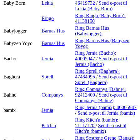
Baby Born
Lekia
46419732
/
Send e-post
til
Lekia (Baby Born)
Ring Ringo (Baby Born):
Ringo
41138150
Ring Barnas Hus
Babyjogger
Barnas Hus
(Babyjogger):
Ring Barnas Hus (Babyzen
Babyzen Yoyo
Barnas Hus
Yoyo):
Ring Jernia (Bacho):
Bacho
Jernia
40005947
/
Send e-post
til
Jernia (Bacho)
Ring Sprell (Baghera):
Baghera
Sprell
47484995
/
Send e-post
til
Sprell (Baghera)
Ring Companys (Bahne):
Bahne
Companys
92412400
/
Send e-post
til
Companys (Bahne)
Ring Jernia (bamix):
40005947
bamix
Jernia
/
Send e-post
til Jernia (bamix)
Ring Kitch'n (bamix):
Kitch'n
51117120
/
Send e-post
til
Kitch'n (bamix)
Ring Søstrene Grene (Bangs):