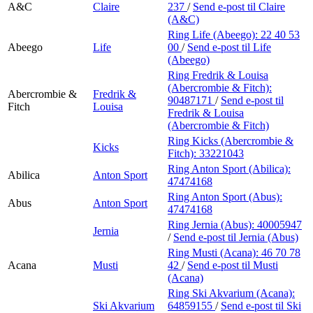
A&C
Claire
237
/
Send e-post
til Claire
(A&C)
Ring Life (Abeego):
22 40 53
Abeego
Life
00
/
Send e-post
til Life
(Abeego)
Ring Fredrik & Louisa
(Abercrombie & Fitch):
Abercrombie &
Fredrik &
90487171
/
Send e-post
til
Fitch
Louisa
Fredrik & Louisa
(Abercrombie & Fitch)
Ring Kicks (Abercrombie &
Kicks
Fitch):
33221043
Ring Anton Sport (Abilica):
Abilica
Anton Sport
47474168
Ring Anton Sport (Abus):
Abus
Anton Sport
47474168
Ring Jernia (Abus):
40005947
Jernia
/
Send e-post
til Jernia (Abus)
Ring Musti (Acana):
46 70 78
Acana
Musti
42
/
Send e-post
til Musti
(Acana)
Ring Ski Akvarium (Acana):
Ski Akvarium
64859155
/
Send e-post
til Ski