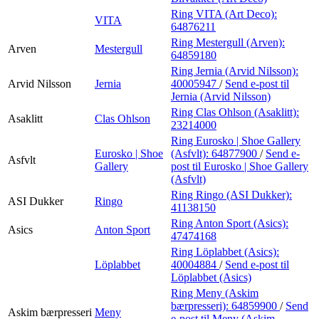
Ring VITA (Art Deco):
VITA
64876211
Ring Mestergull (Arven):
Arven
Mestergull
64859180
Ring Jernia (Arvid Nilsson):
Arvid Nilsson
Jernia
40005947
/
Send e-post
til
Jernia (Arvid Nilsson)
Ring Clas Ohlson (Asaklitt):
Asaklitt
Clas Ohlson
23214000
Ring Eurosko | Shoe Gallery
Eurosko | Shoe
(Asfvlt):
64877900
/
Send e-
Asfvlt
Gallery
post
til Eurosko | Shoe Gallery
(Asfvlt)
Ring Ringo (ASI Dukker):
ASI Dukker
Ringo
41138150
Ring Anton Sport (Asics):
Asics
Anton Sport
47474168
Ring Löplabbet (Asics):
Löplabbet
40004884
/
Send e-post
til
Löplabbet (Asics)
Ring Meny (Askim
bærpresseri):
64859900
/
Send
Askim bærpresseri
Meny
e-post
til Meny (Askim