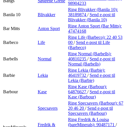
Bangs
Søstrene Grene
98904233
Ring Blivakker (Banila 10):
Banila 10
Blivakker
38189874
/
Send e-post
til
Blivakker (Banila 10)
Ring Anton Sport (Bar Mitts):
Bar Mitts
Anton Sport
47474168
Ring Life (Barbeco):
22 40 53
Barbeco
Life
00
/
Send e-post
til Life
(Barbeco)
Ring Normal (Barbells):
Barbells
Normal
40810235
/
Send e-post
til
Normal (Barbells)
Ring Lekia (Barbie):
Barbie
Lekia
46419732
/
Send e-post
til
Lekia (Barbie)
Ring Kase (Barbour):
Barbour
Kase
64876627
/
Send e-post
til
Kase (Barbour)
Ring Specsavers (Barbour):
67
Specsavers
20 46 20
/
Send e-post
til
Specsavers (Barbour)
Ring Fredrik & Louisa
Fredrik &
(bareMinerals):
90487171
/