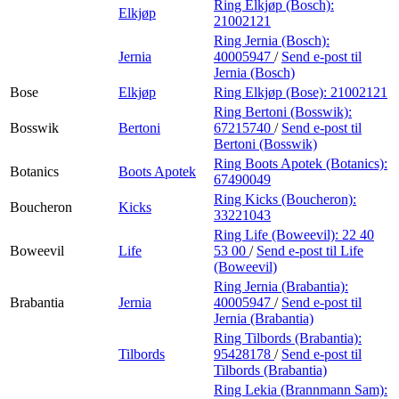
Ring Elkjøp (Bosch):
Elkjøp
21002121
Ring Jernia (Bosch):
Jernia
40005947
/
Send e-post
til
Jernia (Bosch)
Bose
Elkjøp
Ring Elkjøp (Bose):
21002121
Ring Bertoni (Bosswik):
Bosswik
Bertoni
67215740
/
Send e-post
til
Bertoni (Bosswik)
Ring Boots Apotek (Botanics):
Botanics
Boots Apotek
67490049
Ring Kicks (Boucheron):
Boucheron
Kicks
33221043
Ring Life (Boweevil):
22 40
Boweevil
Life
53 00
/
Send e-post
til Life
(Boweevil)
Ring Jernia (Brabantia):
Brabantia
Jernia
40005947
/
Send e-post
til
Jernia (Brabantia)
Ring Tilbords (Brabantia):
Tilbords
95428178
/
Send e-post
til
Tilbords (Brabantia)
Ring Lekia (Brannmann Sam):