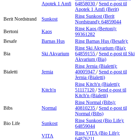
Apotek 1 Amfi
64858030
/
Send e-post
til
Apotek 1 Amfi (Berit)
Ring Sunkost (Berit
Berit Nordstrand
Sunkost
Nordstrand):
64859044
Ring Kaos (Bertoni):
Bertoni
Kaos
99361282
Besafe
Barnas Hus
Ring Barnas Hus (Besafe):
Ring Ski Akvarium (Bia):
Bia
Ski Akvarium
64859155
/
Send e-post
til Ski
Akvarium (Bia)
Ring Jernia (Bialetti):
Bialetti
Jernia
40005947
/
Send e-post
til
Jernia (Bialetti)
Ring Kitch'n (Bialetti):
Kitch'n
51117120
/
Send e-post
til
Kitch'n (Bialetti)
Ring Normal (Bibs):
Bibs
Normal
40810235
/
Send e-post
til
Normal (Bibs)
Ring Sunkost (Bio Life):
Bio Life
Sunkost
64859044
Ring VITA (Bio Life):
VITA
64876211