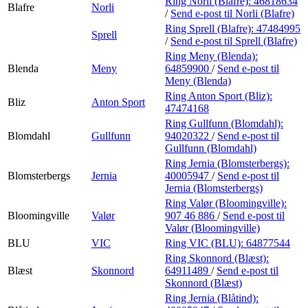
Ring Norli (Blafre):
46818634
Blafre
Norli
/
Send e-post
til Norli (Blafre)
Ring Sprell (Blafre):
47484995
Sprell
/
Send e-post
til Sprell (Blafre)
Ring Meny (Blenda):
Blenda
Meny
64859900
/
Send e-post
til
Meny (Blenda)
Ring Anton Sport (Bliz):
Bliz
Anton Sport
47474168
Ring Gullfunn (Blomdahl):
Blomdahl
Gullfunn
94020322
/
Send e-post
til
Gullfunn (Blomdahl)
Ring Jernia (Blomsterbergs):
Blomsterbergs
Jernia
40005947
/
Send e-post
til
Jernia (Blomsterbergs)
Ring Valør (Bloomingville):
Bloomingville
Valør
907 46 886
/
Send e-post
til
Valør (Bloomingville)
BLU
VIC
Ring VIC (BLU):
64877544
Ring Skonnord (Blæst):
Blæst
Skonnord
64911489
/
Send e-post
til
Skonnord (Blæst)
Ring Jernia (Blåtind):