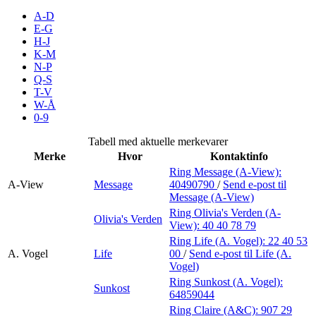
Inspirasjon
A-D
E-G
H-J
K-M
N-P
Søk
Q-S
T-V
W-Å
0-9
Åpningstider
Tabell med aktuelle merkevarer
Merke
Hvor
Kontaktinfo
Praktisk informasjon
Ring Message (A-View):
A-View
Message
40490790
/
Send e-post
til
Ledige stillinger
Message (A-View)
Magasin
Ring Olivia's Verden (A-
Olivia's Verden
View):
40 40 78 79
Gavekort
Ring Life (A. Vogel):
22 40 53
A. Vogel
Life
00
/
Send e-post
til Life (A.
Finn frem
Vogel)
Ring Sunkost (A. Vogel):
Sunkost
Personal Shopper
64859044
Ring Claire (A&C):
907 29