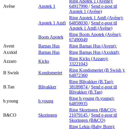
Ring Apotek 1 (Avène):
Avène
Apotek 1
64917990
/
Send e-post
til
Apotek 1 (Avène)
Ring Apotek 1 Amfi (Avène):
Apotek 1 Amfi
64858030
/
Send e-post
til
Apotek 1 Amfi (Avène)
Ring Boots Apotek (Avène):
Boots Apotek
67490049
Avent
Barnas Hus
Ring Barnas Hus (Avent):
Axxkid
Barnas Hus
Ring Barnas Hus (Axxkid):
Ring Kicks (Azzaro):
Azzaro
Kicks
33221043
Ring Kondomeriet (B Swish ):
B Swish
Kondomeriet
64872360
Ring Blivakker (B.Tan):
B.Tan
Blivakker
38189874
/
Send e-post
til
Blivakker (B.Tan)
Ring b.young (b.young):
b.young
b.young
64859935
Ring Skoringen (B&CO):
B&CO
Skoringen
21079145
/
Send e-post
til
Skoringen (B&CO)
Ring Lekia (Baby Born):