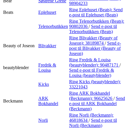
Bear
Søstrene Grene
98904233
Ring Eplehuset (Beats):
Send
Beats
Eplehuset
e-post
til Eplehuset (Beats)
Ring Telenorbutikken (Beats):
Telenorbutikken
90802036
/
Send e-post
til
Telenorbutikken (Beats)
Ring Blivakker (Beauty of
Joseon):
38189874
/
Send e-
Beauty of Joseon
Blivakker
post
til Blivakker (Beauty of
Joseon)
Ring Fredrik & Louisa
Fredrik &
(beautyblender):
90487171
/
beautyblender
Louisa
Send e-post
til Fredrik &
Louisa (beautyblender)
Ring Kicks (beautyblender):
Kicks
33221043
Ring ARK Bokhandel
ARK
(Beckmann):
96625626
/
Send
Beckmann
Bokhandel
e-post
til ARK Bokhandel
(Beckmann)
Ring Norli (Beckmann):
Norli
46818634
/
Send e-post
til
Norli (Beckmann)