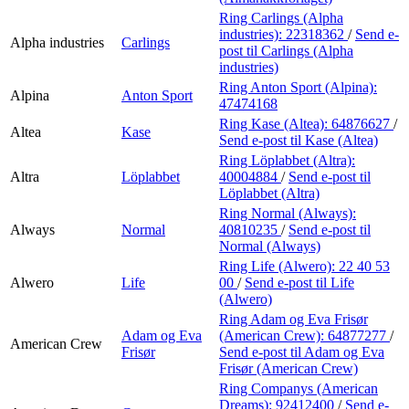
Ring Carlings (Alpha
industries):
22318362
/
Send e-
Alpha industries
Carlings
post
til Carlings (Alpha
industries)
Ring Anton Sport (Alpina):
Alpina
Anton Sport
47474168
Ring Kase (Altea):
64876627
/
Altea
Kase
Send e-post
til Kase (Altea)
Ring Löplabbet (Altra):
Altra
Löplabbet
40004884
/
Send e-post
til
Löplabbet (Altra)
Ring Normal (Always):
Always
Normal
40810235
/
Send e-post
til
Normal (Always)
Ring Life (Alwero):
22 40 53
Alwero
Life
00
/
Send e-post
til Life
(Alwero)
Ring Adam og Eva Frisør
Adam og Eva
(American Crew):
64877277
/
American Crew
Frisør
Send e-post
til Adam og Eva
Frisør (American Crew)
Ring Companys (American
Dreams):
92412400
/
Send e-