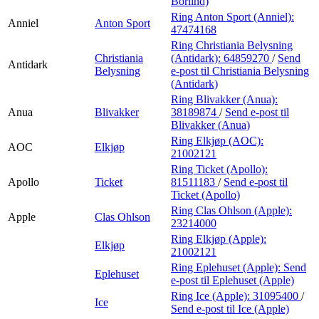
Börlind)
Ring Anton Sport (Anniel):
Anniel
Anton Sport
47474168
Ring Christiania Belysning
Christiania
(Antidark):
64859270
/
Send
Antidark
Belysning
e-post
til Christiania Belysning
(Antidark)
Ring Blivakker (Anua):
Anua
Blivakker
38189874
/
Send e-post
til
Blivakker (Anua)
Ring Elkjøp (AOC):
AOC
Elkjøp
21002121
Ring Ticket (Apollo):
Apollo
Ticket
81511183
/
Send e-post
til
Ticket (Apollo)
Ring Clas Ohlson (Apple):
Apple
Clas Ohlson
23214000
Ring Elkjøp (Apple):
Elkjøp
21002121
Ring Eplehuset (Apple):
Send
Eplehuset
e-post
til Eplehuset (Apple)
Ring Ice (Apple):
31095400
/
Ice
Send e-post
til Ice (Apple)