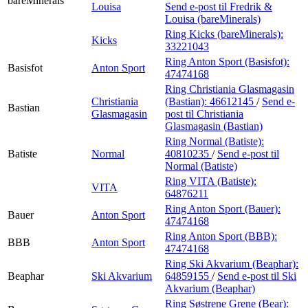
bareMinerals
Louisa
Send e-post
til Fredrik &
Louisa (bareMinerals)
Ring Kicks (bareMinerals):
Kicks
33221043
Ring Anton Sport (Basisfot):
Basisfot
Anton Sport
47474168
Ring Christiania Glasmagasin
Christiania
(Bastian):
46612145
/
Send e-
Bastian
Glasmagasin
post
til Christiania
Glasmagasin (Bastian)
Ring Normal (Batiste):
Batiste
Normal
40810235
/
Send e-post
til
Normal (Batiste)
Ring VITA (Batiste):
VITA
64876211
Ring Anton Sport (Bauer):
Bauer
Anton Sport
47474168
Ring Anton Sport (BBB):
BBB
Anton Sport
47474168
Ring Ski Akvarium (Beaphar):
Beaphar
Ski Akvarium
64859155
/
Send e-post
til Ski
Akvarium (Beaphar)
Ring Søstrene Grene (Bear):