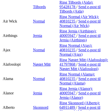
Ring Tilbords (Aida):
Tilbords
95428178
/
Send e-post
til
Tilbords (Aida)
Ring Normal (Air Wick):
Air Wick
Normal
40810235
/
Send e-post
til
Normal (Air Wick)
Ring Jernia (Airthings):
Airthings
Jernia
40005947
/
Send e-post
til
Jernia (Airthings)
Ring Normal (Ajax):
Ajax
Normal
40810235
/
Send e-post
til
Normal (Ajax)
Ring Nøstet Mitt (Alafosslopi):
Alafosslopi
Nøstet Mitt
41797868
/
Send e-post
til
Nøstet Mitt (Alafosslopi)
Ring Normal (Alama):
Alama
Normal
40810235
/
Send e-post
til
Normal (Alama)
Ring Jernia (Alanor):
Alanor
Jernia
40005947
/
Send e-post
til
Jernia (Alanor)
Ring Skonnord (Alberto):
Alberto
Skonnord
64911489
/
Send e-post
til