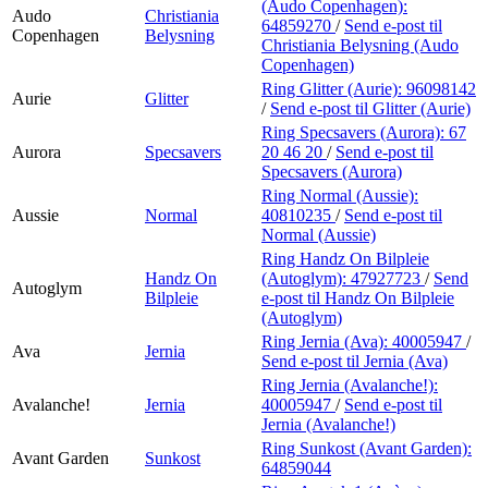
(Audo Copenhagen):
Audo
Christiania
64859270
/
Send e-post
til
Copenhagen
Belysning
Christiania Belysning (Audo
Copenhagen)
Ring Glitter (Aurie):
96098142
Aurie
Glitter
/
Send e-post
til Glitter (Aurie)
Ring Specsavers (Aurora):
67
Aurora
Specsavers
20 46 20
/
Send e-post
til
Specsavers (Aurora)
Ring Normal (Aussie):
Aussie
Normal
40810235
/
Send e-post
til
Normal (Aussie)
Ring Handz On Bilpleie
Handz On
(Autoglym):
47927723
/
Send
Autoglym
Bilpleie
e-post
til Handz On Bilpleie
(Autoglym)
Ring Jernia (Ava):
40005947
/
Ava
Jernia
Send e-post
til Jernia (Ava)
Ring Jernia (Avalanche!):
Avalanche!
Jernia
40005947
/
Send e-post
til
Jernia (Avalanche!)
Ring Sunkost (Avant Garden):
Avant Garden
Sunkost
64859044