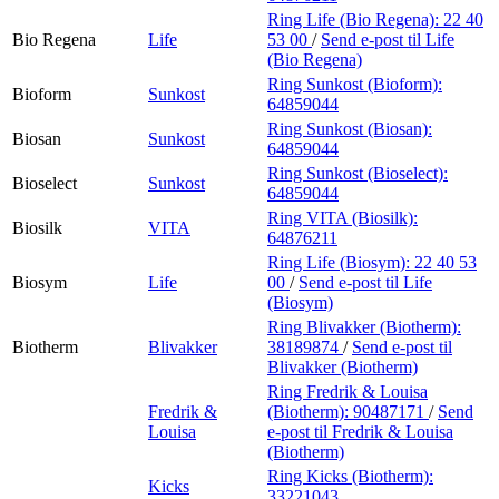
Ring Life (Bio Regena):
22 40
Bio Regena
Life
53 00
/
Send e-post
til Life
(Bio Regena)
Ring Sunkost (Bioform):
Bioform
Sunkost
64859044
Ring Sunkost (Biosan):
Biosan
Sunkost
64859044
Ring Sunkost (Bioselect):
Bioselect
Sunkost
64859044
Ring VITA (Biosilk):
Biosilk
VITA
64876211
Ring Life (Biosym):
22 40 53
Biosym
Life
00
/
Send e-post
til Life
(Biosym)
Ring Blivakker (Biotherm):
Biotherm
Blivakker
38189874
/
Send e-post
til
Blivakker (Biotherm)
Ring Fredrik & Louisa
Fredrik &
(Biotherm):
90487171
/
Send
Louisa
e-post
til Fredrik & Louisa
(Biotherm)
Ring Kicks (Biotherm):
Kicks
33221043