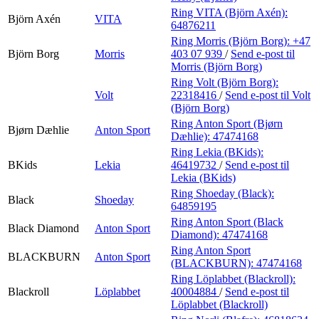
Ring VITA (Björn Axén):
Björn Axén
VITA
64876211
Ring Morris (Björn Borg):
+47
Björn Borg
Morris
403 07 939
/
Send e-post
til
Morris (Björn Borg)
Ring Volt (Björn Borg):
Volt
22318416
/
Send e-post
til Volt
(Björn Borg)
Ring Anton Sport (Bjørn
Bjørn Dæhlie
Anton Sport
Dæhlie):
47474168
Ring Lekia (BKids):
BKids
Lekia
46419732
/
Send e-post
til
Lekia (BKids)
Ring Shoeday (Black):
Black
Shoeday
64859195
Ring Anton Sport (Black
Black Diamond
Anton Sport
Diamond):
47474168
Ring Anton Sport
BLACKBURN
Anton Sport
(BLACKBURN):
47474168
Ring Löplabbet (Blackroll):
Blackroll
Löplabbet
40004884
/
Send e-post
til
Löplabbet (Blackroll)