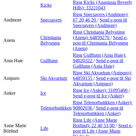
Ring Kicks (Anastasia Beverly
Kicks
Hills):
33221043
Ring Specsavers (Andmore):
Andmore
Specsavers
67 20 46 20
/
Send e-post
til
Specsavers (Andmore)
Ring Christiania Belysning
Christiania
(Aneta):
64859270
/
Send e-
Aneta
Belysning
post
til Christiania Belysning
(Aneta)
Ring Gullfunn (Ania Haie):
Ania Haie
Gullfunn
94020322
/
Send e-post
til
Gullfunn (Ania Haie)
Ring Ski Akvarium (Anipuro):
Anipuro
Ski Akvarium
64859155
/
Send e-post
til Ski
Akvarium (Anipuro)
Ring Ice (Anker):
31095400
/
Anker
Ice
Send e-post
til Ice (Anker)
Ring Telenorbutikken (Anker):
Telenorbutikken
90802036
/
Send e-post
til
Telenorbutikken (Anker)
Ring Life (Anne Marie
Anne Marie
Börlind):
22 40 53 00
/
Send e-
Life
Börlind
post
til Life (Anne Marie