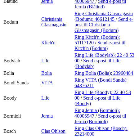
Blåtind
Jernia
40005947
/
Send e-post
til
Jernia (Blåtind)
Ring Christiania Glasmagasin
Christiania
(Bodum):
46612145
/
Send e-
Bodum
Glasmagasin
post
til Christiania
Glasmagasin (Bodum)
Ring Kitch'n (Bodum):
Kitch'n
51117120
/
Send e-post
til
Kitch'n (Bodum)
Ring Life (Bodylab):
22 40 53
Bodylab
Life
00
/
Send e-post
til Life
(Bodylab)
Bolia
Bolia
Ring Bolia (Bolia):
23960484
Ring VITA (Bondi Sands):
Bondi Sands
VITA
64876211
Ring Life (Boody):
22 40 53
Boody
Life
00
/
Send e-post
til Life
(Boody)
Ring Jernia (Bormioli):
Bormioli
Jernia
40005947
/
Send e-post
til
Jernia (Bormioli)
Ring Clas Ohlson (Bosch):
Bosch
Clas Ohlson
23214000