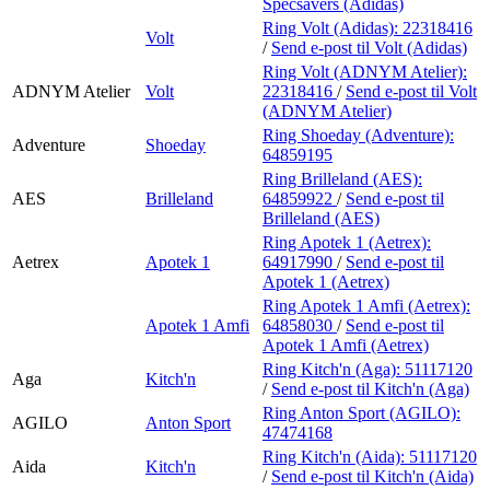
Specsavers (Adidas)
Ring Volt (Adidas):
22318416
Volt
/
Send e-post
til Volt (Adidas)
Ring Volt (ADNYM Atelier):
ADNYM Atelier
Volt
22318416
/
Send e-post
til Volt
(ADNYM Atelier)
Ring Shoeday (Adventure):
Adventure
Shoeday
64859195
Ring Brilleland (AES):
AES
Brilleland
64859922
/
Send e-post
til
Brilleland (AES)
Ring Apotek 1 (Aetrex):
Aetrex
Apotek 1
64917990
/
Send e-post
til
Apotek 1 (Aetrex)
Ring Apotek 1 Amfi (Aetrex):
Apotek 1 Amfi
64858030
/
Send e-post
til
Apotek 1 Amfi (Aetrex)
Ring Kitch'n (Aga):
51117120
Aga
Kitch'n
/
Send e-post
til Kitch'n (Aga)
Ring Anton Sport (AGILO):
AGILO
Anton Sport
47474168
Ring Kitch'n (Aida):
51117120
Aida
Kitch'n
/
Send e-post
til Kitch'n (Aida)