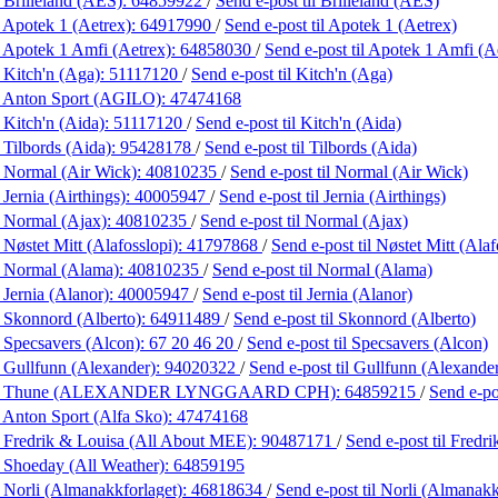
 Brilleland (AES):
64859922
/
Send e-post
til Brilleland (AES)
 Apotek 1 (Aetrex):
64917990
/
Send e-post
til Apotek 1 (Aetrex)
 Apotek 1 Amfi (Aetrex):
64858030
/
Send e-post
til Apotek 1 Amfi (A
 Kitch'n (Aga):
51117120
/
Send e-post
til Kitch'n (Aga)
 Anton Sport (AGILO):
47474168
 Kitch'n (Aida):
51117120
/
Send e-post
til Kitch'n (Aida)
 Tilbords (Aida):
95428178
/
Send e-post
til Tilbords (Aida)
 Normal (Air Wick):
40810235
/
Send e-post
til Normal (Air Wick)
Jernia (Airthings):
40005947
/
Send e-post
til Jernia (Airthings)
 Normal (Ajax):
40810235
/
Send e-post
til Normal (Ajax)
 Nøstet Mitt (Alafosslopi):
41797868
/
Send e-post
til Nøstet Mitt (Alaf
 Normal (Alama):
40810235
/
Send e-post
til Normal (Alama)
 Jernia (Alanor):
40005947
/
Send e-post
til Jernia (Alanor)
 Skonnord (Alberto):
64911489
/
Send e-post
til Skonnord (Alberto)
 Specsavers (Alcon):
67 20 46 20
/
Send e-post
til Specsavers (Alcon)
 Gullfunn (Alexander):
94020322
/
Send e-post
til Gullfunn (Alexande
g Thune (ALEXANDER LYNGGAARD CPH):
64859215
/
Send e-p
 Anton Sport (Alfa Sko):
47474168
 Fredrik & Louisa (All About MEE):
90487171
/
Send e-post
til Fred
 Shoeday (All Weather):
64859195
 Norli (Almanakkforlaget):
46818634
/
Send e-post
til Norli (Almanakk