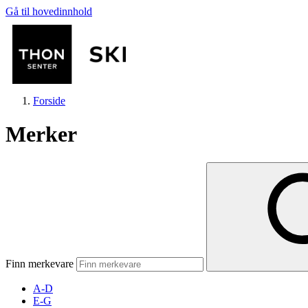
Gå til hovedinnhold
Forside
Merker
Butikker
Mat og drikke
Finn merkevare
Helse
A-D
E-G