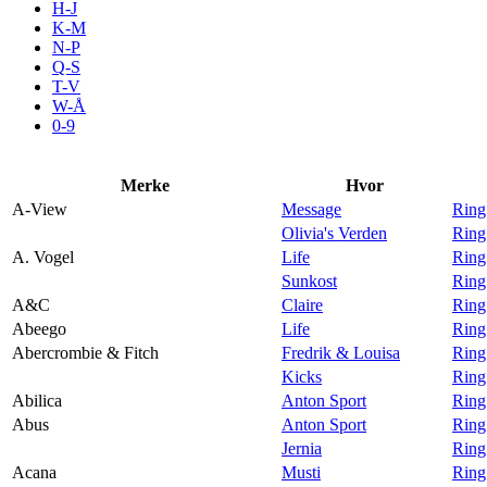
H-J
Aktiviteter
K-M
N-P
Q-S
T-V
Tilbud
W-Å
0-9
Inspirasjon
Merke
Hvor
A-View
Message
Ring
Olivia's Verden
Ring
A. Vogel
Life
Ring
Søk
Sunkost
Ring
A&C
Claire
Ring
Abeego
Life
Ring
Abercrombie & Fitch
Fredrik & Louisa
Ring
Kicks
Ring
Åpningstider
Abilica
Anton Sport
Ring
Abus
Anton Sport
Ring
Praktisk informasjon
Jernia
Ring
Ledige stillinger
Acana
Musti
Ring