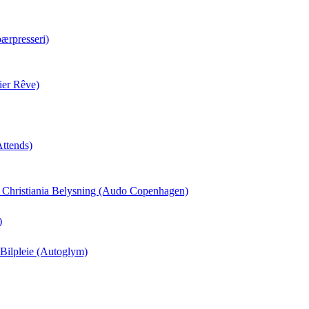
ærpresseri)
ier Rêve)
Attends)
il Christiania Belysning (Audo Copenhagen)
)
 Bilpleie (Autoglym)