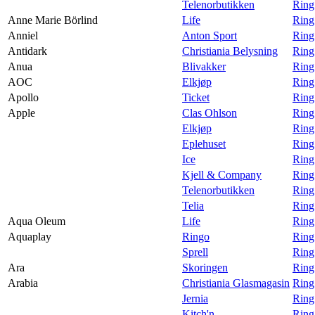
Telenorbutikken
Ring
Anne Marie Börlind
Life
Ring
Anniel
Anton Sport
Ring
Antidark
Christiania Belysning
Ring
Anua
Blivakker
Ring
AOC
Elkjøp
Ring
Apollo
Ticket
Ring
Apple
Clas Ohlson
Ring
Elkjøp
Ring
Eplehuset
Ring
Ice
Ring
Kjell & Company
Ring
Telenorbutikken
Ring
Telia
Ring
Aqua Oleum
Life
Ring
Aquaplay
Ringo
Ring
Sprell
Ring
Ara
Skoringen
Ring
Arabia
Christiania Glasmagasin
Ring
Jernia
Ring
Kitch'n
Ring