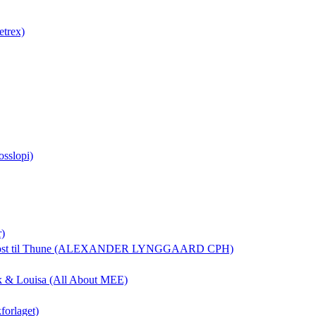
etrex)
osslopi)
r)
ost
til Thune (ALEXANDER LYNGGAARD CPH)
rik & Louisa (All About MEE)
forlaget)