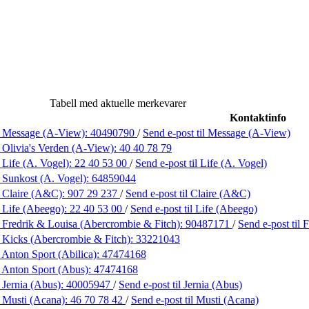
Tabell med aktuelle merkevarer
Kontaktinfo
 Message (A-View):
40490790
/
Send e-post
til Message (A-View)
 Olivia's Verden (A-View):
40 40 78 79
 Life (A. Vogel):
22 40 53 00
/
Send e-post
til Life (A. Vogel)
 Sunkost (A. Vogel):
64859044
 Claire (A&C):
907 29 237
/
Send e-post
til Claire (A&C)
 Life (Abeego):
22 40 53 00
/
Send e-post
til Life (Abeego)
 Fredrik & Louisa (Abercrombie & Fitch):
90487171
/
Send e-post
til
 Kicks (Abercrombie & Fitch):
33221043
 Anton Sport (Abilica):
47474168
 Anton Sport (Abus):
47474168
 Jernia (Abus):
40005947
/
Send e-post
til Jernia (Abus)
 Musti (Acana):
46 70 78 42
/
Send e-post
til Musti (Acana)