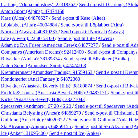
 Carlings (Alpha industries):
22318362
/
Send e-post
til Carlings (Alph
 Anton Sport (Alpina):
47474168
 Kase (Altea):
64876627
/
Send e-post
til Kase (Altea)
 Löplabbet (Altra):
40004884
/
Send e-post
til Löplabbet (Altra)
 Normal (Always):
40810235
/
Send e-post
til Normal (Always)
 Life (Alwero):
22 40 53 00
/
Send e-post
til Life (Alwero)
 Adam og Eva Frisør (American Crew):
64877277
/
Send e-post
til A
 Companys (American Dreams):
92412400
/
Send e-post
til Companys
 Blivakker (Amika):
38189874
/
Send e-post
til Blivakker (Amika)
 Anton Sport (Amundsen Sports):
47474168
 Kremmerhuset (AmundsenTrading):
91559163
/
Send e-post
til Krem
 Kondomeriet (Anal Fantasy ):
64872360
 Blivakker (Anastasia Beverly Hills):
38189874
/
Send e-post
til Bliva
 Fredrik & Louisa (Anastasia Beverly Hills):
90487171
/
Send e-post
t
 Kicks (Anastasia Beverly Hills):
33221043
 Specsavers (Andmore):
67 20 46 20
/
Send e-post
til Specsavers (And
 Christiania Belysning (Aneta):
64859270
/
Send e-post
til Christiania
 Gullfunn (Ania Haie):
94020322
/
Send e-post
til Gullfunn (Ania Haie
 Ski Akvarium (Anipuro):
64859155
/
Send e-post
til Ski Akvarium (A
 Ice (Anker):
31095400
/
Send e-post
til Ice (Anker)