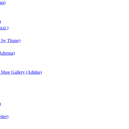
na)
)
zzi.)
n by Thune)
(Aderma)
| Shoe Gallery (Adidas)
)
lier)