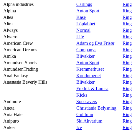
Alpha industries
Carlings
Ring
Alpina
Anton Sport
Ring
Altea
Kase
Ring
Altra
Löplabbet
Ring
Always
Normal
Ring
Alwero
Life
Ring
American Crew
Adam og Eva Frisør
Ring
American Dreams
Companys
Ring
Amika
Blivakker
Ring
Amundsen Sports
Anton Sport
Ring
AmundsenTrading
Kremmerhuset
Ring
Anal Fantasy
Kondomeriet
Ring
Anastasia Beverly Hills
Blivakker
Ring
Fredrik & Louisa
Ring
Kicks
Ring
Andmore
Specsavers
Ring
Aneta
Christiania Belysning
Ring
Ania Haie
Gullfunn
Ring
Anipuro
Ski Akvarium
Ring
Anker
Ice
Ring