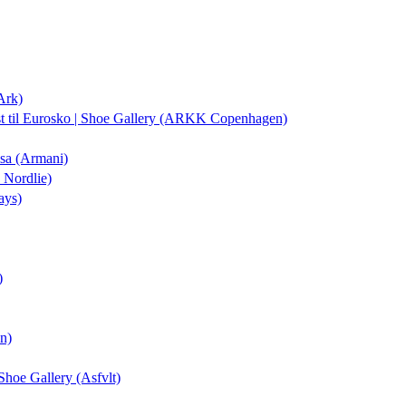
Ark)
st
til Eurosko | Shoe Gallery (ARKK Copenhagen)
isa (Armani)
 Nordlie)
ays)
)
on)
 Shoe Gallery (Asfvlt)