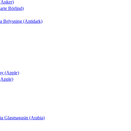
 (Anker)
arie Börlind)
nia Belysning (Antidark)
ny (Apple)
 (Apple)
ania Glasmagasin (Arabia)