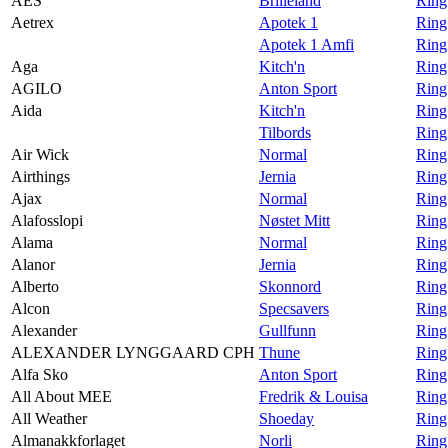
AES
Brilleland
Ring
Aetrex
Apotek 1
Ring
Apotek 1 Amfi
Ring
Aga
Kitch'n
Ring
AGILO
Anton Sport
Ring
Aida
Kitch'n
Ring
Tilbords
Ring
Air Wick
Normal
Ring
Airthings
Jernia
Ring 
Ajax
Normal
Ring
Alafosslopi
Nøstet Mitt
Ring
Alama
Normal
Ring
Alanor
Jernia
Ring
Alberto
Skonnord
Ring
Alcon
Specsavers
Ring
Alexander
Gullfunn
Ring
ALEXANDER LYNGGAARD CPH
Thune
Rin
Alfa Sko
Anton Sport
Ring
All About MEE
Fredrik & Louisa
Ring
All Weather
Shoeday
Ring
Almanakkforlaget
Norli
Ring