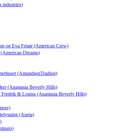
a industries)
dam og Eva Frisør (American Crew)
 (American Dreams)
merhuset (AmundsenTrading)
kker (Anastasia Beverly Hills)
il Fredrik & Louisa (Anastasia Beverly Hills)
more)
 Belysning (Aneta)
)
nipuro)