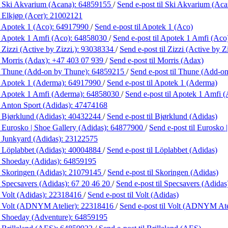
 Ski Akvarium (Acana):
64859155
/
Send e-post
til Ski Akvarium (Aca
 Elkjøp (Acer):
21002121
 Apotek 1 (Aco):
64917990
/
Send e-post
til Apotek 1 (Aco)
 Apotek 1 Amfi (Aco):
64858030
/
Send e-post
til Apotek 1 Amfi (Aco
Zizzi (Active by Zizzi.):
93038334
/
Send e-post
til Zizzi (Active by Zi
 Morris (Adax):
+47 403 07 939
/
Send e-post
til Morris (Adax)
 Thune (Add-on by Thune):
64859215
/
Send e-post
til Thune (Add-o
 Apotek 1 (Aderma):
64917990
/
Send e-post
til Apotek 1 (Aderma)
 Apotek 1 Amfi (Aderma):
64858030
/
Send e-post
til Apotek 1 Amfi 
 Anton Sport (Adidas):
47474168
 Bjørklund (Adidas):
40432244
/
Send e-post
til Bjørklund (Adidas)
 Eurosko | Shoe Gallery (Adidas):
64877900
/
Send e-post
til Eurosko 
 Junkyard (Adidas):
23122575
 Löplabbet (Adidas):
40004884
/
Send e-post
til Löplabbet (Adidas)
 Shoeday (Adidas):
64859195
 Skoringen (Adidas):
21079145
/
Send e-post
til Skoringen (Adidas)
 Specsavers (Adidas):
67 20 46 20
/
Send e-post
til Specsavers (Adidas
 Volt (Adidas):
22318416
/
Send e-post
til Volt (Adidas)
 Volt (ADNYM Atelier):
22318416
/
Send e-post
til Volt (ADNYM Ate
 Shoeday (Adventure):
64859195