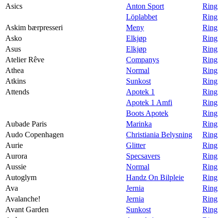
Asics
Anton Sport
Ring
Löplabbet
Ring
Askim bærpresseri
Meny
Ring
Asko
Elkjøp
Ring
Asus
Elkjøp
Ring
Atelier Rêve
Companys
Ring
Athea
Normal
Ring
Atkins
Sunkost
Ring
Attends
Apotek 1
Ring
Apotek 1 Amfi
Ring
Boots Apotek
Ring
Aubade Paris
Marinka
Ring
Audo Copenhagen
Christiania Belysning
Ring
Aurie
Glitter
Ring 
Aurora
Specsavers
Ring
Aussie
Normal
Ring
Autoglym
Handz On Bilpleie
Ring
Ava
Jernia
Ring
Avalanche!
Jernia
Ring
Avant Garden
Sunkost
Ring