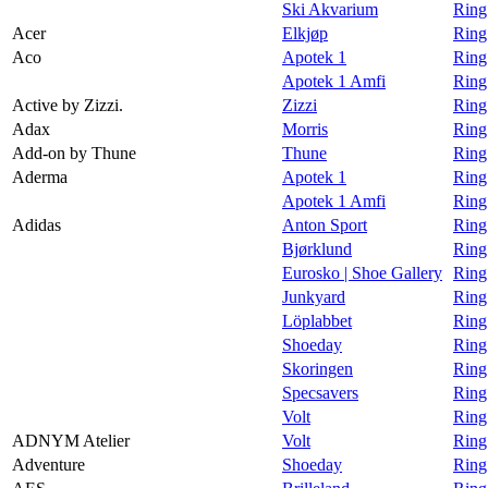
Ski Akvarium
Ring
Magasin
Acer
Elkjøp
Ring
Aco
Apotek 1
Ring
Gavekort
Apotek 1 Amfi
Ring
Finn frem
Active by Zizzi.
Zizzi
Ring 
Adax
Morris
Ring
Personal Shopper
Add-on by Thune
Thune
Ring
Aderma
Apotek 1
Ring
Apotek 1 Amfi
Ring
Adidas
Anton Sport
Ring
Bjørklund
Ring
Eurosko | Shoe Gallery
Ring
Junkyard
Ring
Löplabbet
Ring
Shoeday
Ring
Skoringen
Ring
Specsavers
Ring
Volt
Ring
ADNYM Atelier
Volt
Ring
Adventure
Shoeday
Ring