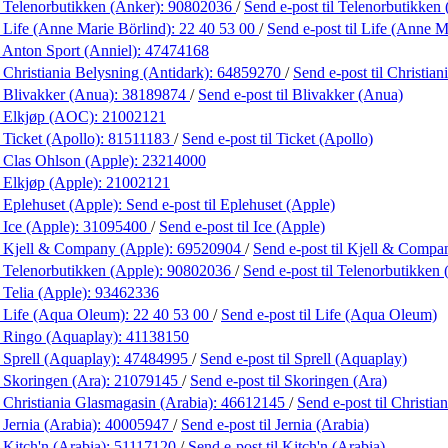
 Telenorbutikken (Anker):
90802036
/
Send e-post
til Telenorbutikken
 Life (Anne Marie Börlind):
22 40 53 00
/
Send e-post
til Life (Anne M
 Anton Sport (Anniel):
47474168
 Christiania Belysning (Antidark):
64859270
/
Send e-post
til Christia
 Blivakker (Anua):
38189874
/
Send e-post
til Blivakker (Anua)
 Elkjøp (AOC):
21002121
 Ticket (Apollo):
81511183
/
Send e-post
til Ticket (Apollo)
 Clas Ohlson (Apple):
23214000
 Elkjøp (Apple):
21002121
 Eplehuset (Apple):
Send e-post
til Eplehuset (Apple)
 Ice (Apple):
31095400
/
Send e-post
til Ice (Apple)
 Kjell & Company (Apple):
69520904
/
Send e-post
til Kjell & Compa
 Telenorbutikken (Apple):
90802036
/
Send e-post
til Telenorbutikken
 Telia (Apple):
93462336
 Life (Aqua Oleum):
22 40 53 00
/
Send e-post
til Life (Aqua Oleum)
 Ringo (Aquaplay):
41138150
 Sprell (Aquaplay):
47484995
/
Send e-post
til Sprell (Aquaplay)
 Skoringen (Ara):
21079145
/
Send e-post
til Skoringen (Ara)
 Christiania Glasmagasin (Arabia):
46612145
/
Send e-post
til Christi
 Jernia (Arabia):
40005947
/
Send e-post
til Jernia (Arabia)
 Kitch'n (Arabia):
51117120
/
Send e-post
til Kitch'n (Arabia)