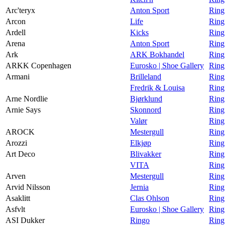
Arc'teryx
Anton Sport
Ring
Arcon
Life
Ring
Ardell
Kicks
Ring
Arena
Anton Sport
Ring
Ark
ARK Bokhandel
Ring
ARKK Copenhagen
Eurosko | Shoe Gallery
Ring
Armani
Brilleland
Ring
Fredrik & Louisa
Ring
Arne Nordlie
Bjørklund
Ring
Arnie Says
Skonnord
Ring
Valør
Ring
AROCK
Mestergull
Ring
Arozzi
Elkjøp
Ring
Art Deco
Blivakker
Ring
VITA
Ring
Arven
Mestergull
Ring
Arvid Nilsson
Jernia
Ring
Asaklitt
Clas Ohlson
Ring
Asfvlt
Eurosko | Shoe Gallery
Ring
ASI Dukker
Ringo
Ring