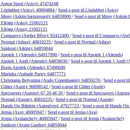
 Anton Sport (Asics):
47474168
 Löplabbet (Asics):
40004884
/
Send e-post
til Löplabbet (Asics)
 Meny (Askim bærpresseri):
64859900
/
Send e-post
til Meny (Askim b
 Elkjøp (Asko):
21002121
 Elkjøp (Asus):
21002121
 Companys (Atelier Rêve):
92412400
/
Send e-post
til Companys (Atel
 Normal (Athea):
40810235
/
Send e-post
til Normal (Athea)
 Sunkost (Atkins):
64859044
 Apotek 1 (Attends):
64917990
/
Send e-post
til Apotek 1 (Attends)
 Apotek 1 Amfi (Attends):
64858030
/
Send e-post
til Apotek 1 Amfi (
 Boots Apotek (Attends):
67490049
 Marinka (Aubade Paris):
64877771
 Christiania Belysning (Audo Copenhagen):
64859270
/
Send e-post
t
Glitter (Aurie):
96098142
/
Send e-post
til Glitter (Aurie)
 Specsavers (Aurora):
67 20 46 20
/
Send e-post
til Specsavers (Aurora
 Normal (Aussie):
40810235
/
Send e-post
til Normal (Aussie)
 Handz On Bilpleie (Autoglym):
47927723
/
Send e-post
til Handz On
 Jernia (Ava):
40005947
/
Send e-post
til Jernia (Ava)
 Jernia (Avalanche!):
40005947
/
Send e-post
til Jernia (Avalanche!)
 Sunkost (Avant Garden):
64859044