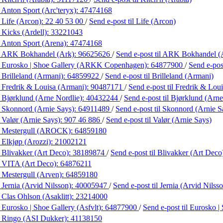
 Anton Sport (Arc'teryx):
47474168
 Life (Arcon):
22 40 53 00
/
Send e-post
til Life (Arcon)
 Kicks (Ardell):
33221043
 Anton Sport (Arena):
47474168
 ARK Bokhandel (Ark):
96625626
/
Send e-post
til ARK Bokhandel (
 Eurosko | Shoe Gallery (ARKK Copenhagen):
64877900
/
Send e-po
 Brilleland (Armani):
64859922
/
Send e-post
til Brilleland (Armani)
 Fredrik & Louisa (Armani):
90487171
/
Send e-post
til Fredrik & Lou
 Bjørklund (Arne Nordlie):
40432244
/
Send e-post
til Bjørklund (Arne
 Skonnord (Arnie Says):
64911489
/
Send e-post
til Skonnord (Arnie S
 Valør (Arnie Says):
907 46 886
/
Send e-post
til Valør (Arnie Says)
 Mestergull (AROCK):
64859180
 Elkjøp (Arozzi):
21002121
 Blivakker (Art Deco):
38189874
/
Send e-post
til Blivakker (Art Deco
 VITA (Art Deco):
64876211
 Mestergull (Arven):
64859180
 Jernia (Arvid Nilsson):
40005947
/
Send e-post
til Jernia (Arvid Nilss
 Clas Ohlson (Asaklitt):
23214000
 Eurosko | Shoe Gallery (Asfvlt):
64877900
/
Send e-post
til Eurosko |
 Ringo (ASI Dukker):
41138150