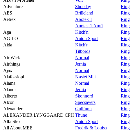
ADNYM Atelier
Volt
Ring
Adventure
Shoeday
Ring
AES
Brilleland
Ring
Aetrex
Apotek 1
Ring
Apotek 1 Amfi
Ring
Aga
Kitch'n
Ring
AGILO
Anton Sport
Ring
Aida
Kitch'n
Ring
Tilbords
Ring
Air Wick
Normal
Ring
Airthings
Jernia
Ring 
Ajax
Normal
Ring
Alafosslopi
Nøstet Mitt
Ring
Alama
Normal
Ring
Alanor
Jernia
Ring
Alberto
Skonnord
Ring
Alcon
Specsavers
Ring
Alexander
Gullfunn
Ring
ALEXANDER LYNGGAARD CPH
Thune
Rin
Alfa Sko
Anton Sport
Ring
All About MEE
Fredrik & Louisa
Ring