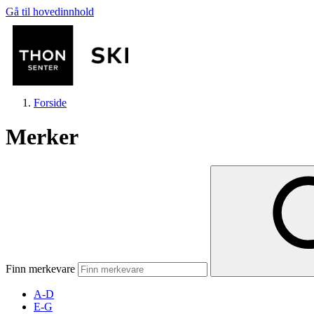
Gå til hovedinnhold
Forside
Merker
Butikker
Mat og drikke
Finn merkevare
Helse
A-D
E-G