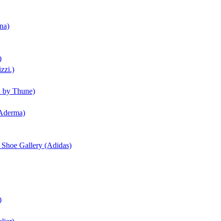
na)
)
zzi.)
n by Thune)
(Aderma)
| Shoe Gallery (Adidas)
)