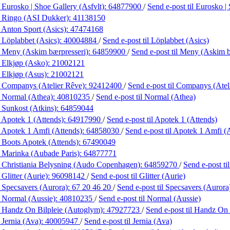
 Eurosko | Shoe Gallery (Asfvlt):
64877900
/
Send e-post
til Eurosko |
 Ringo (ASI Dukker):
41138150
 Anton Sport (Asics):
47474168
 Löplabbet (Asics):
40004884
/
Send e-post
til Löplabbet (Asics)
 Meny (Askim bærpresseri):
64859900
/
Send e-post
til Meny (Askim b
 Elkjøp (Asko):
21002121
 Elkjøp (Asus):
21002121
 Companys (Atelier Rêve):
92412400
/
Send e-post
til Companys (Atel
 Normal (Athea):
40810235
/
Send e-post
til Normal (Athea)
 Sunkost (Atkins):
64859044
 Apotek 1 (Attends):
64917990
/
Send e-post
til Apotek 1 (Attends)
 Apotek 1 Amfi (Attends):
64858030
/
Send e-post
til Apotek 1 Amfi (
 Boots Apotek (Attends):
67490049
 Marinka (Aubade Paris):
64877771
 Christiania Belysning (Audo Copenhagen):
64859270
/
Send e-post
t
Glitter (Aurie):
96098142
/
Send e-post
til Glitter (Aurie)
 Specsavers (Aurora):
67 20 46 20
/
Send e-post
til Specsavers (Aurora
 Normal (Aussie):
40810235
/
Send e-post
til Normal (Aussie)
 Handz On Bilpleie (Autoglym):
47927723
/
Send e-post
til Handz On
 Jernia (Ava):
40005947
/
Send e-post
til Jernia (Ava)