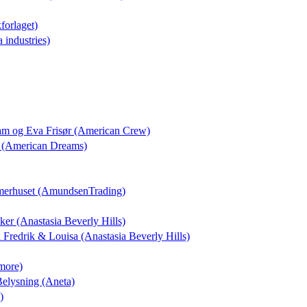
forlaget)
a industries)
dam og Eva Frisør (American Crew)
 (American Dreams)
merhuset (AmundsenTrading)
kker (Anastasia Beverly Hills)
il Fredrik & Louisa (Anastasia Beverly Hills)
more)
 Belysning (Aneta)
)