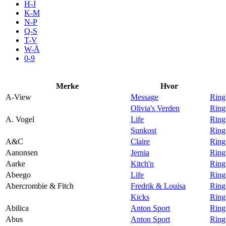
H-J
Aktiviteter
K-M
N-P
Q-S
T-V
Tilbud
W-Å
0-9
Inspirasjon
Merke
Hvor
A-View
Message
Ring
Olivia's Verden
Ring
A. Vogel
Life
Ring
Søk
Sunkost
Ring
A&C
Claire
Ring
Aanonsen
Jernia
Ring
Aarke
Kitch'n
Ring
Abeego
Life
Ring
Åpningstider
Abercrombie & Fitch
Fredrik & Louisa
Ring
Kicks
Ring
Praktisk informasjon
Abilica
Anton Sport
Ring
Ledige stillinger
Abus
Anton Sport
Ring