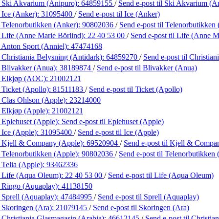
 Ski Akvarium (Anipuro):
64859155
/
Send e-post
til Ski Akvarium (A
 Ice (Anker):
31095400
/
Send e-post
til Ice (Anker)
 Telenorbutikken (Anker):
90802036
/
Send e-post
til Telenorbutikken
 Life (Anne Marie Börlind):
22 40 53 00
/
Send e-post
til Life (Anne M
 Anton Sport (Anniel):
47474168
 Christiania Belysning (Antidark):
64859270
/
Send e-post
til Christia
 Blivakker (Anua):
38189874
/
Send e-post
til Blivakker (Anua)
 Elkjøp (AOC):
21002121
 Ticket (Apollo):
81511183
/
Send e-post
til Ticket (Apollo)
 Clas Ohlson (Apple):
23214000
 Elkjøp (Apple):
21002121
 Eplehuset (Apple):
Send e-post
til Eplehuset (Apple)
 Ice (Apple):
31095400
/
Send e-post
til Ice (Apple)
 Kjell & Company (Apple):
69520904
/
Send e-post
til Kjell & Compa
 Telenorbutikken (Apple):
90802036
/
Send e-post
til Telenorbutikken
 Telia (Apple):
93462336
 Life (Aqua Oleum):
22 40 53 00
/
Send e-post
til Life (Aqua Oleum)
 Ringo (Aquaplay):
41138150
 Sprell (Aquaplay):
47484995
/
Send e-post
til Sprell (Aquaplay)
 Skoringen (Ara):
21079145
/
Send e-post
til Skoringen (Ara)
 Christiania Glasmagasin (Arabia):
46612145
/
Send e-post
til Christi