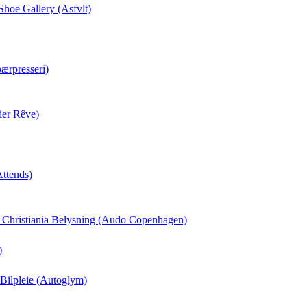
 Shoe Gallery (Asfvlt)
ærpresseri)
ier Rêve)
Attends)
il Christiania Belysning (Audo Copenhagen)
)
 Bilpleie (Autoglym)