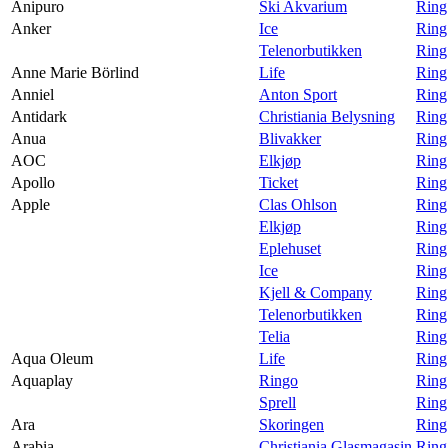
Anipuro
Ski Akvarium
Ring
Anker
Ice
Ring
Telenorbutikken
Ring
Anne Marie Börlind
Life
Ring
Anniel
Anton Sport
Ring
Antidark
Christiania Belysning
Ring
Anua
Blivakker
Ring
AOC
Elkjøp
Ring
Apollo
Ticket
Ring
Apple
Clas Ohlson
Ring
Elkjøp
Ring
Eplehuset
Ring
Ice
Ring
Kjell & Company
Ring
Telenorbutikken
Ring
Telia
Ring
Aqua Oleum
Life
Ring
Aquaplay
Ringo
Ring
Sprell
Ring
Ara
Skoringen
Ring
Arabia
Christiania Glasmagasin
Ring