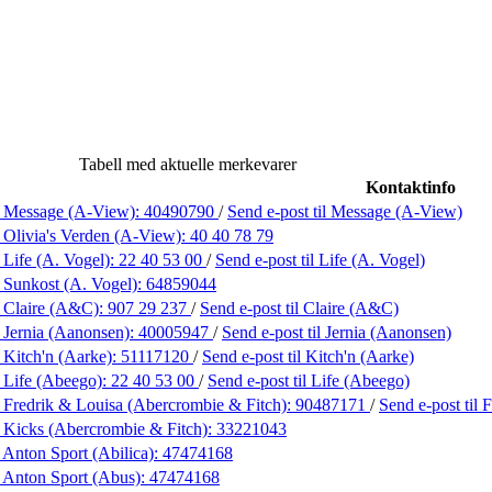
Tabell med aktuelle merkevarer
Kontaktinfo
 Message (A-View):
40490790
/
Send e-post
til Message (A-View)
 Olivia's Verden (A-View):
40 40 78 79
 Life (A. Vogel):
22 40 53 00
/
Send e-post
til Life (A. Vogel)
 Sunkost (A. Vogel):
64859044
 Claire (A&C):
907 29 237
/
Send e-post
til Claire (A&C)
 Jernia (Aanonsen):
40005947
/
Send e-post
til Jernia (Aanonsen)
 Kitch'n (Aarke):
51117120
/
Send e-post
til Kitch'n (Aarke)
 Life (Abeego):
22 40 53 00
/
Send e-post
til Life (Abeego)
 Fredrik & Louisa (Abercrombie & Fitch):
90487171
/
Send e-post
til
 Kicks (Abercrombie & Fitch):
33221043
 Anton Sport (Abilica):
47474168
 Anton Sport (Abus):
47474168