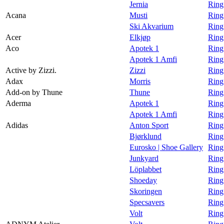
Jernia
Ring
Magasin
Acana
Musti
Ring
Ski Akvarium
Ring
Gavekort
Acer
Elkjøp
Ring
Finn frem
Aco
Apotek 1
Ring
Apotek 1 Amfi
Ring
Personal Shopper
Active by Zizzi.
Zizzi
Ring 
Adax
Morris
Ring
Add-on by Thune
Thune
Ring
Aderma
Apotek 1
Ring
Apotek 1 Amfi
Ring
Adidas
Anton Sport
Ring
Bjørklund
Ring
Eurosko | Shoe Gallery
Ring
Junkyard
Ring
Löplabbet
Ring
Shoeday
Ring
Skoringen
Ring
Specsavers
Ring
Volt
Ring