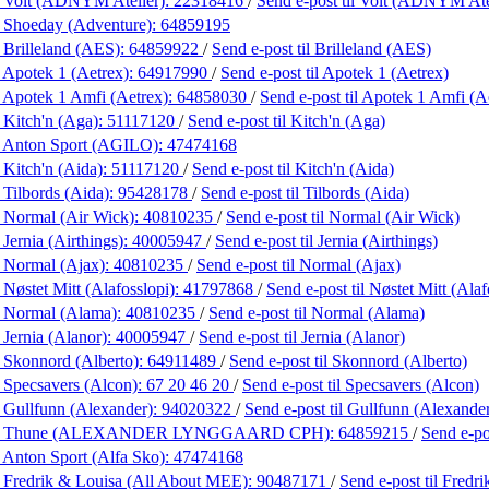
 Volt (ADNYM Atelier):
22318416
/
Send e-post
til Volt (ADNYM Ate
 Shoeday (Adventure):
64859195
 Brilleland (AES):
64859922
/
Send e-post
til Brilleland (AES)
 Apotek 1 (Aetrex):
64917990
/
Send e-post
til Apotek 1 (Aetrex)
 Apotek 1 Amfi (Aetrex):
64858030
/
Send e-post
til Apotek 1 Amfi (A
 Kitch'n (Aga):
51117120
/
Send e-post
til Kitch'n (Aga)
 Anton Sport (AGILO):
47474168
 Kitch'n (Aida):
51117120
/
Send e-post
til Kitch'n (Aida)
 Tilbords (Aida):
95428178
/
Send e-post
til Tilbords (Aida)
 Normal (Air Wick):
40810235
/
Send e-post
til Normal (Air Wick)
Jernia (Airthings):
40005947
/
Send e-post
til Jernia (Airthings)
 Normal (Ajax):
40810235
/
Send e-post
til Normal (Ajax)
 Nøstet Mitt (Alafosslopi):
41797868
/
Send e-post
til Nøstet Mitt (Alaf
 Normal (Alama):
40810235
/
Send e-post
til Normal (Alama)
 Jernia (Alanor):
40005947
/
Send e-post
til Jernia (Alanor)
 Skonnord (Alberto):
64911489
/
Send e-post
til Skonnord (Alberto)
 Specsavers (Alcon):
67 20 46 20
/
Send e-post
til Specsavers (Alcon)
 Gullfunn (Alexander):
94020322
/
Send e-post
til Gullfunn (Alexande
g Thune (ALEXANDER LYNGGAARD CPH):
64859215
/
Send e-p
 Anton Sport (Alfa Sko):
47474168
 Fredrik & Louisa (All About MEE):
90487171
/
Send e-post
til Fred