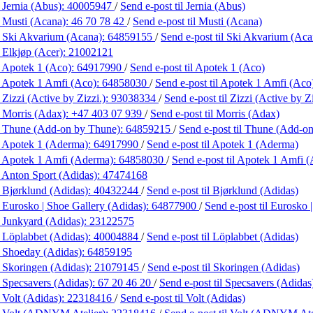
 Jernia (Abus):
40005947
/
Send e-post
til Jernia (Abus)
 Musti (Acana):
46 70 78 42
/
Send e-post
til Musti (Acana)
 Ski Akvarium (Acana):
64859155
/
Send e-post
til Ski Akvarium (Aca
 Elkjøp (Acer):
21002121
 Apotek 1 (Aco):
64917990
/
Send e-post
til Apotek 1 (Aco)
 Apotek 1 Amfi (Aco):
64858030
/
Send e-post
til Apotek 1 Amfi (Aco
Zizzi (Active by Zizzi.):
93038334
/
Send e-post
til Zizzi (Active by Zi
 Morris (Adax):
+47 403 07 939
/
Send e-post
til Morris (Adax)
 Thune (Add-on by Thune):
64859215
/
Send e-post
til Thune (Add-o
 Apotek 1 (Aderma):
64917990
/
Send e-post
til Apotek 1 (Aderma)
 Apotek 1 Amfi (Aderma):
64858030
/
Send e-post
til Apotek 1 Amfi 
 Anton Sport (Adidas):
47474168
 Bjørklund (Adidas):
40432244
/
Send e-post
til Bjørklund (Adidas)
 Eurosko | Shoe Gallery (Adidas):
64877900
/
Send e-post
til Eurosko 
 Junkyard (Adidas):
23122575
 Löplabbet (Adidas):
40004884
/
Send e-post
til Löplabbet (Adidas)
 Shoeday (Adidas):
64859195
 Skoringen (Adidas):
21079145
/
Send e-post
til Skoringen (Adidas)
 Specsavers (Adidas):
67 20 46 20
/
Send e-post
til Specsavers (Adidas
 Volt (Adidas):
22318416
/
Send e-post
til Volt (Adidas)