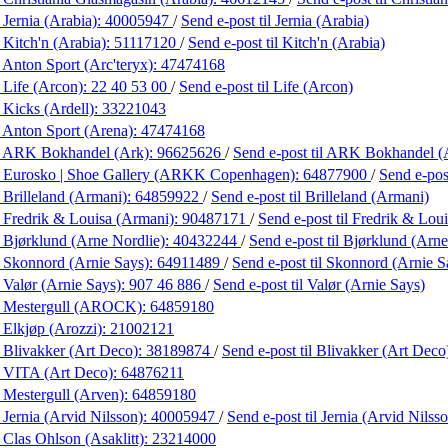
 Jernia (Arabia):
40005947
/
Send e-post
til Jernia (Arabia)
 Kitch'n (Arabia):
51117120
/
Send e-post
til Kitch'n (Arabia)
 Anton Sport (Arc'teryx):
47474168
 Life (Arcon):
22 40 53 00
/
Send e-post
til Life (Arcon)
 Kicks (Ardell):
33221043
 Anton Sport (Arena):
47474168
 ARK Bokhandel (Ark):
96625626
/
Send e-post
til ARK Bokhandel (
 Eurosko | Shoe Gallery (ARKK Copenhagen):
64877900
/
Send e-po
 Brilleland (Armani):
64859922
/
Send e-post
til Brilleland (Armani)
 Fredrik & Louisa (Armani):
90487171
/
Send e-post
til Fredrik & Lou
 Bjørklund (Arne Nordlie):
40432244
/
Send e-post
til Bjørklund (Arne
 Skonnord (Arnie Says):
64911489
/
Send e-post
til Skonnord (Arnie S
 Valør (Arnie Says):
907 46 886
/
Send e-post
til Valør (Arnie Says)
 Mestergull (AROCK):
64859180
 Elkjøp (Arozzi):
21002121
 Blivakker (Art Deco):
38189874
/
Send e-post
til Blivakker (Art Deco
 VITA (Art Deco):
64876211
 Mestergull (Arven):
64859180
 Jernia (Arvid Nilsson):
40005947
/
Send e-post
til Jernia (Arvid Nilss
 Clas Ohlson (Asaklitt):
23214000