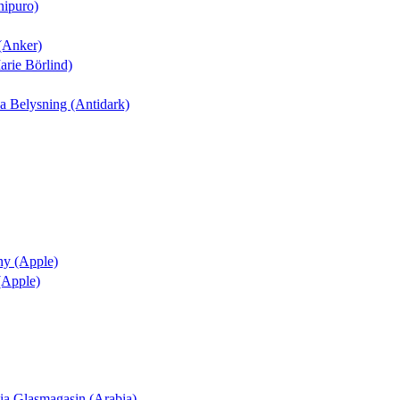
nipuro)
 (Anker)
arie Börlind)
nia Belysning (Antidark)
ny (Apple)
 (Apple)
ania Glasmagasin (Arabia)