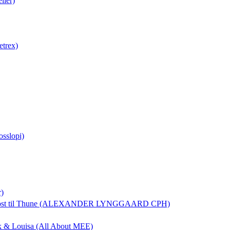
lier)
etrex)
osslopi)
r)
ost
til Thune (ALEXANDER LYNGGAARD CPH)
rik & Louisa (All About MEE)