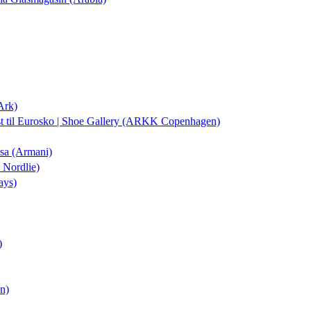
Ark)
st
til Eurosko | Shoe Gallery (ARKK Copenhagen)
isa (Armani)
 Nordlie)
ays)
)
on)