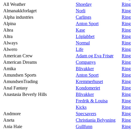
All Weather
Shoeday
Ring
Almanakkforlaget
Norli
Ring
Alpha industries
Carlings
Ring
Alpina
Anton Sport
Ring
Altea
Kase
Ring
Altra
Löplabbet
Ring
Always
Normal
Ring
Alwero
Life
Ring
American Crew
Adam og Eva Frisør
Ring
American Dreams
Companys
Ring
Amika
Blivakker
Ring
Amundsen Sports
Anton Sport
Ring
AmundsenTrading
Kremmerhuset
Ring
Anal Fantasy
Kondomeriet
Ring
Anastasia Beverly Hills
Blivakker
Ring
Fredrik & Louisa
Ring
Kicks
Ring
Andmore
Specsavers
Ring
Aneta
Christiania Belysning
Ring
Ania Haie
Gullfunn
Ring