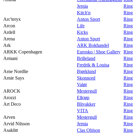
Jernia
Ring
Kitch'n
Ring
Arc'teryx
Anton Sport
Ring
Arcon
Life
Ring
Ardell
Kicks
Ring
Arena
Anton Sport
Ring
Ark
ARK Bokhandel
Ring
ARKK Copenhagen
Eurosko | Shoe Gallery
Ring
Armani
Brilleland
Ring
Fredrik & Louisa
Ring
Arne Nordlie
Bjørklund
Ring
Arnie Says
Skonnord
Ring
Valør
Ring
AROCK
Mestergull
Ring
Arozzi
Elkjøp
Ring
Art Deco
Blivakker
Ring
VITA
Ring
Arven
Mestergull
Ring
Arvid Nilsson
Jernia
Ring
Asaklitt
Clas Ohlson
Ring