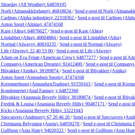
 Shoeday (All Weather):
64859195
 Norli (Almanakkforlaget):
46818634
/
Send e-post
til Norli (Almanakk
 Carlings (Alpha industries):
22318362
/
Send e-post
til Carlings (Alph
 Anton Sport (Alpina):
47474168
 Kase (Altea):
64876627
/
Send e-post
til Kase (Altea)
 Löplabbet (Altra):
40004884
/
Send e-post
til Löplabbet (Altra)
 Normal (Always):
40810235
/
Send e-post
til Normal (Always)
 Life (Alwero):
22 40 53 00
/
Send e-post
til Life (Alwero)
 Adam og Eva Frisør (American Crew):
64877277
/
Send e-post
til A
 Companys (American Dreams):
92412400
/
Send e-post
til Companys
 Blivakker (Amika):
38189874
/
Send e-post
til Blivakker (Amika)
 Anton Sport (Amundsen Sports):
47474168
 Kremmerhuset (AmundsenTrading):
91559163
/
Send e-post
til Krem
 Kondomeriet (Anal Fantasy ):
64872360
 Blivakker (Anastasia Beverly Hills):
38189874
/
Send e-post
til Bliva
 Fredrik & Louisa (Anastasia Beverly Hills):
90487171
/
Send e-post
t
 Kicks (Anastasia Beverly Hills):
33221043
 Specsavers (Andmore):
67 20 46 20
/
Send e-post
til Specsavers (And
 Christiania Belysning (Aneta):
64859270
/
Send e-post
til Christiania
 Gullfunn (Ania Haie):
94020322
/
Send e-post
til Gullfunn (Ania Haie