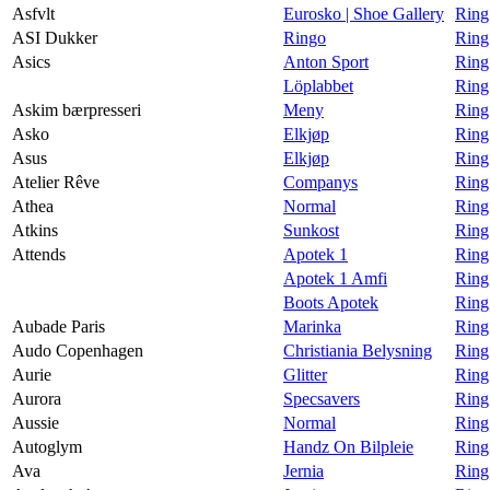
Asfvlt
Eurosko | Shoe Gallery
Ring
ASI Dukker
Ringo
Ring
Asics
Anton Sport
Ring
Löplabbet
Ring
Askim bærpresseri
Meny
Ring
Asko
Elkjøp
Ring
Asus
Elkjøp
Ring
Atelier Rêve
Companys
Ring
Athea
Normal
Ring
Atkins
Sunkost
Ring
Attends
Apotek 1
Ring
Apotek 1 Amfi
Ring
Boots Apotek
Ring
Aubade Paris
Marinka
Ring
Audo Copenhagen
Christiania Belysning
Ring
Aurie
Glitter
Ring 
Aurora
Specsavers
Ring
Aussie
Normal
Ring
Autoglym
Handz On Bilpleie
Ring
Ava
Jernia
Ring