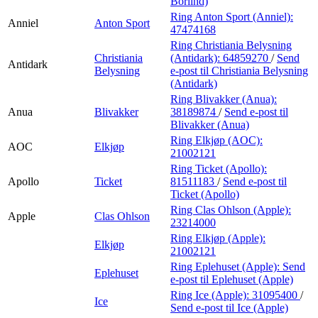
Börlind)
Ring Anton Sport (Anniel):
Anniel
Anton Sport
47474168
Ring Christiania Belysning
Christiania
(Antidark):
64859270
/
Send
Antidark
Belysning
e-post
til Christiania Belysning
(Antidark)
Ring Blivakker (Anua):
Anua
Blivakker
38189874
/
Send e-post
til
Blivakker (Anua)
Ring Elkjøp (AOC):
AOC
Elkjøp
21002121
Ring Ticket (Apollo):
Apollo
Ticket
81511183
/
Send e-post
til
Ticket (Apollo)
Ring Clas Ohlson (Apple):
Apple
Clas Ohlson
23214000
Ring Elkjøp (Apple):
Elkjøp
21002121
Ring Eplehuset (Apple):
Send
Eplehuset
e-post
til Eplehuset (Apple)
Ring Ice (Apple):
31095400
/
Ice
Send e-post
til Ice (Apple)