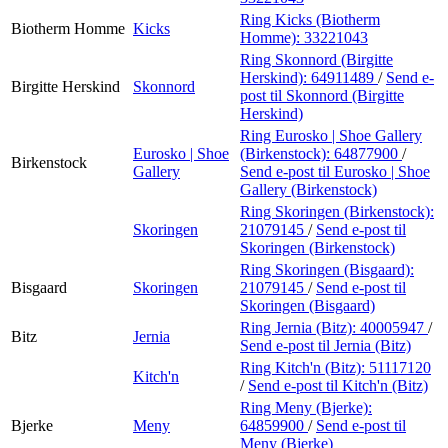
Ring Kicks (Biotherm
Biotherm Homme
Kicks
Homme):
33221043
Ring Skonnord (Birgitte
Herskind):
64911489
/
Send e-
Birgitte Herskind
Skonnord
post
til Skonnord (Birgitte
Herskind)
Ring Eurosko | Shoe Gallery
Eurosko | Shoe
(Birkenstock):
64877900
/
Birkenstock
Gallery
Send e-post
til Eurosko | Shoe
Gallery (Birkenstock)
Ring Skoringen (Birkenstock):
Skoringen
21079145
/
Send e-post
til
Skoringen (Birkenstock)
Ring Skoringen (Bisgaard):
Bisgaard
Skoringen
21079145
/
Send e-post
til
Skoringen (Bisgaard)
Ring Jernia (Bitz):
40005947
/
Bitz
Jernia
Send e-post
til Jernia (Bitz)
Ring Kitch'n (Bitz):
51117120
Kitch'n
/
Send e-post
til Kitch'n (Bitz)
Ring Meny (Bjerke):
Bjerke
Meny
64859900
/
Send e-post
til
Meny (Bjerke)