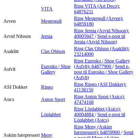
Ring VITA (Art Deco):
VITA
64876211
Ring Mestergull (Arven):
Arven
Mestergull
64859180
Ring Jernia (Arvid Nilsson):
Arvid Nilsson
Jernia
40005947
/
Send e-post
til
Jernia (Arvid Nilsson)
Ring Clas Ohlson (Asaklitt):
Asaklitt
Clas Ohlson
23214000
Ring Eurosko | Shoe Gallery
Eurosko | Shoe
(Asfvlt):
64877900
/
Send e-
Asfvlt
Gallery
post
til Eurosko | Shoe Gallery
(Asfvlt)
Ring Ringo (ASI Dukker):
ASI Dukker
Ringo
41138150
Ring Anton Sport (Asics):
Asics
Anton Sport
47474168
Ring Löplabbet (Asics):
Löplabbet
40004884
/
Send e-post
til
Löplabbet (Asics)
Ring Meny (Askim
bærpresseri):
64859900
/
Send
Askim bærpresseri
Meny
e-post
til Meny (Askim