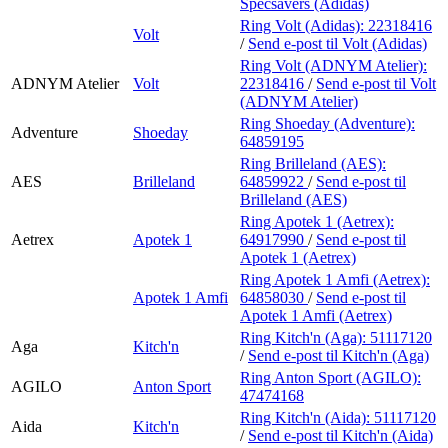
Specsavers (Adidas)
Ring Volt (Adidas):
22318416
Volt
/
Send e-post
til Volt (Adidas)
Ring Volt (ADNYM Atelier):
ADNYM Atelier
Volt
22318416
/
Send e-post
til Volt
(ADNYM Atelier)
Ring Shoeday (Adventure):
Adventure
Shoeday
64859195
Ring Brilleland (AES):
AES
Brilleland
64859922
/
Send e-post
til
Brilleland (AES)
Ring Apotek 1 (Aetrex):
Aetrex
Apotek 1
64917990
/
Send e-post
til
Apotek 1 (Aetrex)
Ring Apotek 1 Amfi (Aetrex):
Apotek 1 Amfi
64858030
/
Send e-post
til
Apotek 1 Amfi (Aetrex)
Ring Kitch'n (Aga):
51117120
Aga
Kitch'n
/
Send e-post
til Kitch'n (Aga)
Ring Anton Sport (AGILO):
AGILO
Anton Sport
47474168
Ring Kitch'n (Aida):
51117120
Aida
Kitch'n
/
Send e-post
til Kitch'n (Aida)