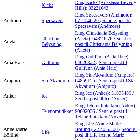
Ring Kicks (Anastasia Beverly
Kicks
Hills):
33221043
Ring Specsavers (Andmore):
Andmore
Specsavers
67 20 46 20
/
Send e-post
til
Specsavers (Andmore)
Ring Christiania Belysning
Christiania
(Aneta):
64859270
/
Send e-
Aneta
Belysning
post
til Christiania Belysning
(Aneta)
Ring Gullfunn (Ania Haie):
Ania Haie
Gullfunn
94020322
/
Send e-post
til
Gullfunn (Ania Haie)
Ring Ski Akvarium (Anipuro):
Anipuro
Ski Akvarium
64859155
/
Send e-post
til Ski
Akvarium (Anipuro)
Ring Ice (Anker):
31095400
/
Anker
Ice
Send e-post
til Ice (Anker)
Ring Telenorbutikken (Anker):
Telenorbutikken
90802036
/
Send e-post
til
Telenorbutikken (Anker)
Ring Life (Anne Marie
Anne Marie
Börlind):
22 40 53 00
/
Send e-
Life
Börlind
post
til Life (Anne Marie