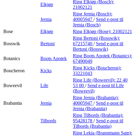
Ring Elkjøp (Bosch):
Elkjøp
21002121
Ring Jernia (Bosch):
Jernia
40005947
/
Send e-post
til
Jernia (Bosch)
Bose
Elkjøp
Ring Elkjøp (Bose):
21002121
Ring Bertoni (Bosswik):
Bosswik
Bertoni
67215740
/
Send e-post
til
Bertoni (Bosswik)
Ring Boots Apotek (Botanics):
Botanics
Boots Apotek
67490049
Ring Kicks (Boucheron):
Boucheron
Kicks
33221043
Ring Life (Boweevil):
22 40
Boweevil
Life
53 00
/
Send e-post
til Life
(Boweevil)
Ring Jernia (Brabantia):
Brabantia
Jernia
40005947
/
Send e-post
til
Jernia (Brabantia)
Ring Tilbords (Brabantia):
Tilbords
95428178
/
Send e-post
til
Tilbords (Brabantia)
Ring Lekia (Brannmann Sam):