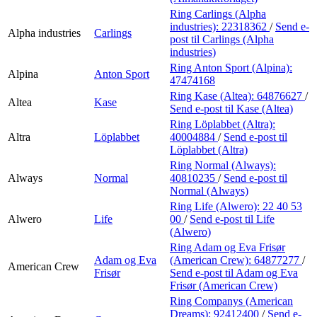
Ring Carlings (Alpha
industries):
22318362
/
Send e-
Alpha industries
Carlings
post
til Carlings (Alpha
industries)
Ring Anton Sport (Alpina):
Alpina
Anton Sport
47474168
Ring Kase (Altea):
64876627
/
Altea
Kase
Send e-post
til Kase (Altea)
Ring Löplabbet (Altra):
Altra
Löplabbet
40004884
/
Send e-post
til
Löplabbet (Altra)
Ring Normal (Always):
Always
Normal
40810235
/
Send e-post
til
Normal (Always)
Ring Life (Alwero):
22 40 53
Alwero
Life
00
/
Send e-post
til Life
(Alwero)
Ring Adam og Eva Frisør
Adam og Eva
(American Crew):
64877277
/
American Crew
Frisør
Send e-post
til Adam og Eva
Frisør (American Crew)
Ring Companys (American
Dreams):
92412400
/
Send e-