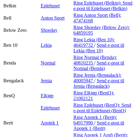
Ring Eplehuset (Belkin):
Send
Belkin
Eplehuset
e-post
til Eplehuset (Belkin)
Ring Anton Sport (Bell):
Bell
Anton Sport
47474168
Ring Shoeday (Below Zero):
Below Zero
Shoeday
64859195
Ring Lekia (Ben 10):
Ben 10
Lekia
46419732
/
Send e-post
til
Lekia (Ben 10)
Ring Normal (Benda):
Benda
Normal
40810235
/
Send e-post
til
Normal (Benda)
Ring Jernia (Bengalack):
Bengalack
Jernia
40005947
/
Send e-post
til
Jernia (Bengalack)
Ring Elkjøp (BenQ):
BenQ
Elkjøp
21002121
Ring Eplehuset (BenQ):
Send
Eplehuset
e-post
til Eplehuset (BenQ)
Ring Apotek 1 (Berit):
Berit
Apotek 1
64917990
/
Send e-post
til
Apotek 1 (Berit)
Ring Apotek 1 Amfi (Berit):