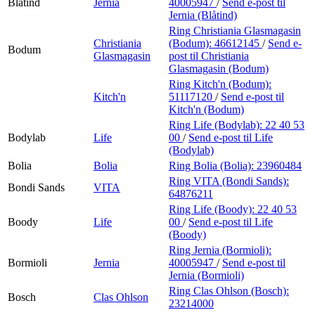
Blåtind
Jernia
40005947
/
Send e-post
til
Jernia (Blåtind)
Ring Christiania Glasmagasin
Christiania
(Bodum):
46612145
/
Send e-
Bodum
Glasmagasin
post
til Christiania
Glasmagasin (Bodum)
Ring Kitch'n (Bodum):
Kitch'n
51117120
/
Send e-post
til
Kitch'n (Bodum)
Ring Life (Bodylab):
22 40 53
Bodylab
Life
00
/
Send e-post
til Life
(Bodylab)
Bolia
Bolia
Ring Bolia (Bolia):
23960484
Ring VITA (Bondi Sands):
Bondi Sands
VITA
64876211
Ring Life (Boody):
22 40 53
Boody
Life
00
/
Send e-post
til Life
(Boody)
Ring Jernia (Bormioli):
Bormioli
Jernia
40005947
/
Send e-post
til
Jernia (Bormioli)
Ring Clas Ohlson (Bosch):
Bosch
Clas Ohlson
23214000