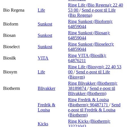
Ring Life (Bio Regena):
22 40
Bio Regena
Life
53 00
/
Send e-post
til Life
(Bio Regena)
Ring Sunkost (Bioform):
Bioform
Sunkost
64859044
Ring Sunkost (Biosan):
Biosan
Sunkost
64859044
Ring Sunkost (Bioselect):
Bioselect
Sunkost
64859044
Ring VITA (Biosilk):
Biosilk
VITA
64876211
Ring Life (Biosym):
22 40 53
Biosym
Life
00
/
Send e-post
til Life
(Biosym)
Ring Blivakker (Biotherm):
Biotherm
Blivakker
38189874
/
Send e-post
til
Blivakker (Biotherm)
Ring Fredrik & Louisa
Fredrik &
(Biotherm):
90487171
/
Send
Louisa
e-post
til Fredrik & Louisa
(Biotherm)
Ring Kicks (Biotherm):
Kicks
33221043