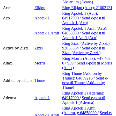
Akvarium (Acana)
Acer
Elkjøp
Ring Elkjøp (Acer):
21002121
Ring Apotek 1 (Aco):
Aco
Apotek 1
64917990
/
Send e-post
til
Apotek 1 (Aco)
Ring Apotek 1 Amfi (Aco):
Apotek 1 Amfi
64858030
/
Send e-post
til
Apotek 1 Amfi (Aco)
Ring Zizzi (Active by Zizzi.):
Active by Zizzi.
Zizzi
93038334
/
Send e-post
til
Zizzi (Active by Zizzi.)
Ring Morris (Adax):
+47 403
Adax
Morris
07 939
/
Send e-post
til Morris
(Adax)
Ring Thune (Add-on by
Thune):
64859215
/
Send e-
Add-on by Thune
Thune
post
til Thune (Add-on by
Thune)
Ring Apotek 1 (Aderma):
Aderma
Apotek 1
64917990
/
Send e-post
til
Apotek 1 (Aderma)
Ring Apotek 1 Amfi
(Aderma):
64858030
/
Send e-
Apotek 1 Amfi