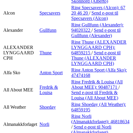
Skonnord (Alberto)
Ring Specsavers (Alcon):
67
Alcon
Specsavers
20 46 20
/
Send e-post
til
Specsavers (Alcon)
Ring Gullfunn (Alexander):
Alexander
Gullfunn
94020322
/
Send e-post
til
Gullfunn (Alexander)
Ring Thune (ALEXANDER
ALEXANDER
LYNGGAARD CPH):
LYNGGAARD
Thune
64859215
/
Send e-post
til
CPH
Thune (ALEXANDER
LYNGGAARD CPH)
Ring Anton Sport (Alfa Sko):
Alfa Sko
Anton Sport
47474168
Ring Fredrik & Louisa (All
Fredrik &
About MEE):
90487171
/
All About MEE
Louisa
Send e-post
til Fredrik &
Louisa (All About MEE)
Ring Shoeday (All Weather):
All Weather
Shoeday
64859195
Ring Norli
(Almanakkforlaget):
46818634
Almanakkforlaget
Norli
/
Send e-post
til Norli
(Almanakkforlaget)