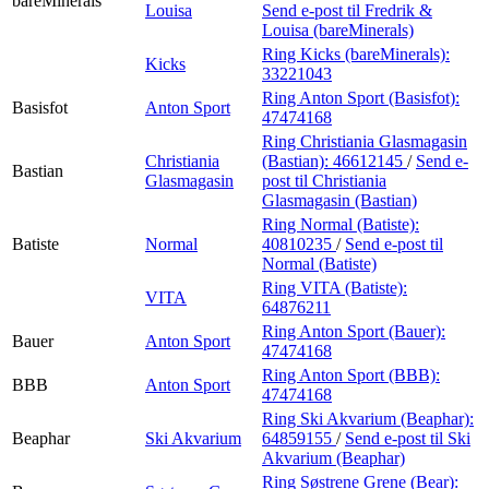
bareMinerals
Louisa
Send e-post
til Fredrik &
Louisa (bareMinerals)
Ring Kicks (bareMinerals):
Kicks
33221043
Ring Anton Sport (Basisfot):
Basisfot
Anton Sport
47474168
Ring Christiania Glasmagasin
Christiania
(Bastian):
46612145
/
Send e-
Bastian
Glasmagasin
post
til Christiania
Glasmagasin (Bastian)
Ring Normal (Batiste):
Batiste
Normal
40810235
/
Send e-post
til
Normal (Batiste)
Ring VITA (Batiste):
VITA
64876211
Ring Anton Sport (Bauer):
Bauer
Anton Sport
47474168
Ring Anton Sport (BBB):
BBB
Anton Sport
47474168
Ring Ski Akvarium (Beaphar):
Beaphar
Ski Akvarium
64859155
/
Send e-post
til Ski
Akvarium (Beaphar)
Ring Søstrene Grene (Bear):