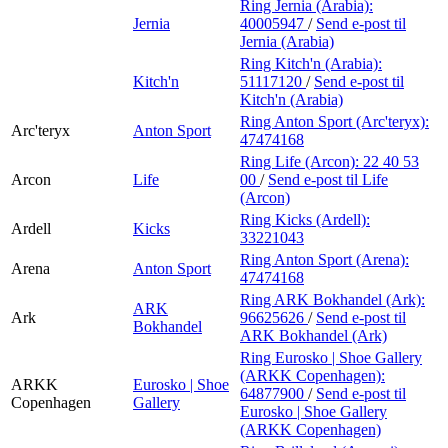
Ring Jernia (Arabia):
Jernia
40005947
/
Send e-post
til
Jernia (Arabia)
Ring Kitch'n (Arabia):
Kitch'n
51117120
/
Send e-post
til
Kitch'n (Arabia)
Ring Anton Sport (Arc'teryx):
Arc'teryx
Anton Sport
47474168
Ring Life (Arcon):
22 40 53
Arcon
Life
00
/
Send e-post
til Life
(Arcon)
Ring Kicks (Ardell):
Ardell
Kicks
33221043
Ring Anton Sport (Arena):
Arena
Anton Sport
47474168
Ring ARK Bokhandel (Ark):
ARK
Ark
96625626
/
Send e-post
til
Bokhandel
ARK Bokhandel (Ark)
Ring Eurosko | Shoe Gallery
(ARKK Copenhagen):
ARKK
Eurosko | Shoe
64877900
/
Send e-post
til
Copenhagen
Gallery
Eurosko | Shoe Gallery
(ARKK Copenhagen)