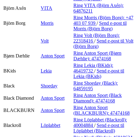
Ring VITA (Björn Axén):
Björn Axén
VITA
64876211
Ring Morris (Björn Borg):
+47
Björn Borg
Morris
403 07 939
/
Send e-post
til
Morris (Björn Borg)
Ring Volt (Björn Borg):
Volt
22318416
/
Send e-post
til Volt
(Björn Borg)
Ring Anton Sport (Bjørn
Bjørn Dæhlie
Anton Sport
Dæhlie):
47474168
Ring Lekia (BKids):
BKids
Lekia
46419732
/
Send e-post
til
Lekia (BKids)
Ring Shoeday (Black):
Black
Shoeday
64859195
Ring Anton Sport (Black
Black Diamond
Anton Sport
Diamond):
47474168
Ring Anton Sport
BLACKBURN
Anton Sport
(BLACKBURN):
47474168
Ring Löplabbet (Blackroll):
Blackroll
Löplabbet
40004884
/
Send e-post
til
Löplabbet (Blackroll)