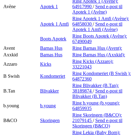
Ring Apotek 1 (Avène):
Avène
Apotek 1
64917990
/
Send e-post
til
Apotek 1 (Avène)
Ring Apotek 1 Amfi (Avène):
Apotek 1 Amfi
64858030
/
Send e-post
til
Apotek 1 Amfi (Avène)
Ring Boots Apotek (Avène):
Boots Apotek
67490049
Avent
Barnas Hus
Ring Barnas Hus (Avent):
Axxkid
Barnas Hus
Ring Barnas Hus (Axxkid):
Ring Kicks (Azzaro):
Azzaro
Kicks
33221043
Ring Kondomeriet (B Swish ):
B Swish
Kondomeriet
64872360
Ring Blivakker (B.Tan):
B.Tan
Blivakker
38189874
/
Send e-post
til
Blivakker (B.Tan)
Ring b.young (b.young):
b.young
b.young
64859935
Ring Skoringen (B&CO):
B&CO
Skoringen
21079145
/
Send e-post
til
Skoringen (B&CO)
Ring Lekia (Baby Born):