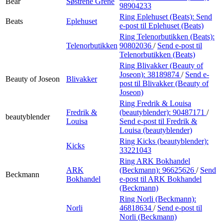
Bear
Søstrene Grene
98904233
Ring Eplehuset (Beats):
Send
Beats
Eplehuset
e-post
til Eplehuset (Beats)
Ring Telenorbutikken (Beats):
Telenorbutikken
90802036
/
Send e-post
til
Telenorbutikken (Beats)
Ring Blivakker (Beauty of
Joseon):
38189874
/
Send e-
Beauty of Joseon
Blivakker
post
til Blivakker (Beauty of
Joseon)
Ring Fredrik & Louisa
Fredrik &
(beautyblender):
90487171
/
beautyblender
Louisa
Send e-post
til Fredrik &
Louisa (beautyblender)
Ring Kicks (beautyblender):
Kicks
33221043
Ring ARK Bokhandel
ARK
(Beckmann):
96625626
/
Send
Beckmann
Bokhandel
e-post
til ARK Bokhandel
(Beckmann)
Ring Norli (Beckmann):
Norli
46818634
/
Send e-post
til
Norli (Beckmann)