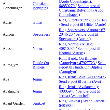
(Audo Copenhagen):
Audo
Christiania
64859270
/
Send e-post
til
Copenhagen
Belysning
Christiania Belysning (Audo
Copenhagen)
Ring Glitter (Aurie):
96098142
Aurie
Glitter
/
Send e-post
til Glitter (Aurie)
Ring Specsavers (Aurora):
67
Aurora
Specsavers
20 46 20
/
Send e-post
til
Specsavers (Aurora)
Ring Normal (Aussie):
Aussie
Normal
40810235
/
Send e-post
til
Normal (Aussie)
Ring Handz On Bilpleie
Handz On
(Autoglym):
47927723
/
Send
Autoglym
Bilpleie
e-post
til Handz On Bilpleie
(Autoglym)
Ring Jernia (Ava):
40005947
/
Ava
Jernia
Send e-post
til Jernia (Ava)
Ring Jernia (Avalanche!):
Avalanche!
Jernia
40005947
/
Send e-post
til
Jernia (Avalanche!)
Ring Sunkost (Avant Garden):
Avant Garden
Sunkost
64859044