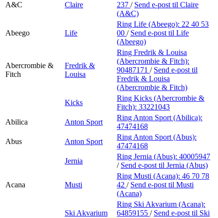
A&C
Claire
237
/
Send e-post
til Claire
(A&C)
Ring Life (Abeego):
22 40 53
Abeego
Life
00
/
Send e-post
til Life
(Abeego)
Ring Fredrik & Louisa
(Abercrombie & Fitch):
Abercrombie &
Fredrik &
90487171
/
Send e-post
til
Fitch
Louisa
Fredrik & Louisa
(Abercrombie & Fitch)
Ring Kicks (Abercrombie &
Kicks
Fitch):
33221043
Ring Anton Sport (Abilica):
Abilica
Anton Sport
47474168
Ring Anton Sport (Abus):
Abus
Anton Sport
47474168
Ring Jernia (Abus):
40005947
Jernia
/
Send e-post
til Jernia (Abus)
Ring Musti (Acana):
46 70 78
Acana
Musti
42
/
Send e-post
til Musti
(Acana)
Ring Ski Akvarium (Acana):
Ski Akvarium
64859155
/
Send e-post
til Ski