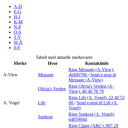
Inspirasjon
A-D
E-G
H-J
K-M
N-P
Søk
Q-S
T-V
W-Å
0-9
Åpningstider
Tabell med aktuelle merkevarer
Merke
Hvor
Kontaktinfo
Praktisk informasjon
Ring Message (A-View):
A-View
Message
40490790
/
Send e-post
til
Ledige stillinger
Message (A-View)
Magasin
Ring Olivia's Verden (A-
Olivia's Verden
View):
40 40 78 79
Gavekort
Ring Life (A. Vogel):
22 40 53
A. Vogel
Life
00
/
Send e-post
til Life (A.
Finn frem
Vogel)
Ring Sunkost (A. Vogel):
Sunkost
Personal Shopper
64859044
Ring Claire (A&C):
907 29