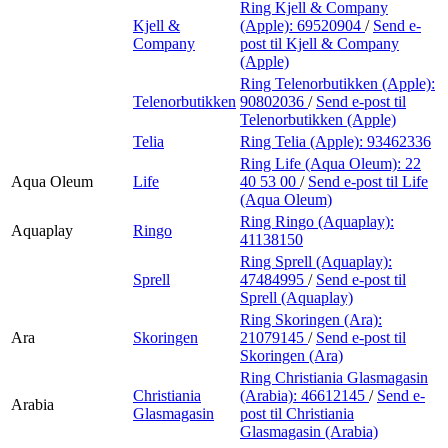
Ring Kjell & Company
Kjell &
(Apple):
69520904
/
Send e-
Company
post
til Kjell & Company
(Apple)
Ring Telenorbutikken (Apple):
Telenorbutikken
90802036
/
Send e-post
til
Telenorbutikken (Apple)
Telia
Ring Telia (Apple):
93462336
Ring Life (Aqua Oleum):
22
Aqua Oleum
Life
40 53 00
/
Send e-post
til Life
(Aqua Oleum)
Ring Ringo (Aquaplay):
Aquaplay
Ringo
41138150
Ring Sprell (Aquaplay):
Sprell
47484995
/
Send e-post
til
Sprell (Aquaplay)
Ring Skoringen (Ara):
Ara
Skoringen
21079145
/
Send e-post
til
Skoringen (Ara)
Ring Christiania Glasmagasin
Christiania
(Arabia):
46612145
/
Send e-
Arabia
Glasmagasin
post
til Christiania
Glasmagasin (Arabia)