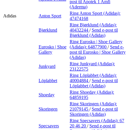
post
til Apotek 1 Amfi
(Aderma)
Ring Anton Sport (Adidas):
Adidas
Anton Sport
47474168
Ring Bjørklund (Adidas):
Bjørklund
40432244
/
Send e-post
til
Bjørklund (Adidas)
Ring Eurosko | Shoe Gallery
Eurosko | Shoe
(Adidas):
64877900
/
Send e-
Gallery
post
til Eurosko | Shoe Gallery
(Adidas)
Ring Junkyard (Adidas):
Junkyard
23122575
Ring Löplabbet (Adidas):
Löplabbet
40004884
/
Send e-post
til
Löplabbet (Adidas)
Ring Shoeday (Adidas):
Shoeday
64859195
Ring Skoringen (Adidas):
Skoringen
21079145
/
Send e-post
til
Skoringen (Adidas)
Ring Specsavers (Adidas):
67
Specsavers
20 46 20
/
Send e-post
til