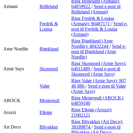
Ring Brilleland (Armani):
Armani
Brilleland
64859922
/
Send e-post
til
Brilleland (Armani)
Ring Fredrik & Louisa
Fredrik &
(Armani):
90487171
/
Send e-
Louisa
post
til Fredrik & Louisa
(Armani)
Ring Bjørklund (Arne
Nordlie):
40432244
/
Send e-
Arne Nordlie
Bjørklund
post
til Bjørklund (Arne
Nordlie)
Ring Skonnord (Arnie Says):
Arnie Says
Skonnord
64911489
/
Send e-post
til
Skonnord (Arnie Says)
Ring Valør (Arnie Says):
907
Valør
46 886
/
Send e-post
til Valør
(Arnie Says)
Ring Mestergull (AROCK):
AROCK
Mestergull
64859180
Ring Elkjøp (Arozzi):
Arozzi
Elkjøp
21002121
Ring Blivakker (Art Deco):
Art Deco
Blivakker
38189874
/
Send e-post
til
Blivakker (Art Deco)