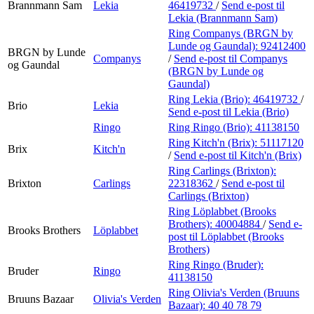
Brannmann Sam
Lekia
46419732
/
Send e-post
til
Lekia (Brannmann Sam)
Ring Companys (BRGN by
Lunde og Gaundal):
92412400
BRGN by Lunde
Companys
/
Send e-post
til Companys
og Gaundal
(BRGN by Lunde og
Gaundal)
Ring Lekia (Brio):
46419732
/
Brio
Lekia
Send e-post
til Lekia (Brio)
Ringo
Ring Ringo (Brio):
41138150
Ring Kitch'n (Brix):
51117120
Brix
Kitch'n
/
Send e-post
til Kitch'n (Brix)
Ring Carlings (Brixton):
Brixton
Carlings
22318362
/
Send e-post
til
Carlings (Brixton)
Ring Löplabbet (Brooks
Brothers):
40004884
/
Send e-
Brooks Brothers
Löplabbet
post
til Löplabbet (Brooks
Brothers)
Ring Ringo (Bruder):
Bruder
Ringo
41138150
Ring Olivia's Verden (Bruuns
Bruuns Bazaar
Olivia's Verden
Bazaar):
40 40 78 79