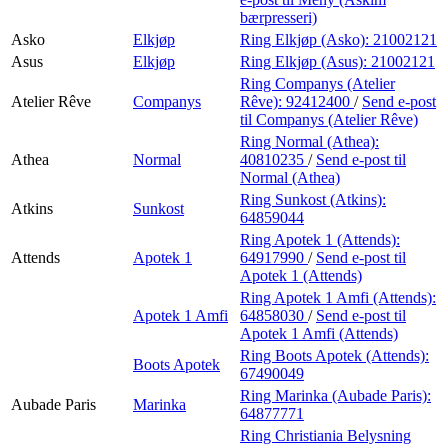
bærpresseri)
Asko
Elkjøp
Ring Elkjøp (Asko):
21002121
Asus
Elkjøp
Ring Elkjøp (Asus):
21002121
Ring Companys (Atelier
Atelier Rêve
Companys
Rêve):
92412400
/
Send e-post
til Companys (Atelier Rêve)
Ring Normal (Athea):
Athea
Normal
40810235
/
Send e-post
til
Normal (Athea)
Ring Sunkost (Atkins):
Atkins
Sunkost
64859044
Ring Apotek 1 (Attends):
Attends
Apotek 1
64917990
/
Send e-post
til
Apotek 1 (Attends)
Ring Apotek 1 Amfi (Attends):
Apotek 1 Amfi
64858030
/
Send e-post
til
Apotek 1 Amfi (Attends)
Ring Boots Apotek (Attends):
Boots Apotek
67490049
Ring Marinka (Aubade Paris):
Aubade Paris
Marinka
64877771
Ring Christiania Belysning