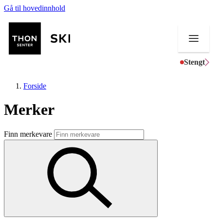
Gå til hovedinnhold
Stengt
Forside
Merker
Butikker
Finn merkevare
Mat og drikke
Helse
Aktiviteter
Tilbud