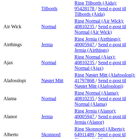
Ring Tilbords (Aida):
Tilbords
95428178
/
Send e-post
til
Tilbords (Aida)
Ring Normal (Air Wick):
Air Wick
Normal
40810235
/
Send e-post
til
Normal (Air Wick)
Ring Jernia (Airthings):
Airthings
Jernia
40005947
/
Send e-post
til
Jernia (Airthings)
Ring Normal (Ajax):
Ajax
Normal
40810235
/
Send e-post
til
Normal (Ajax)
Ring Nøstet Mitt (Alafosslopi):
Alafosslopi
Nøstet Mitt
41797868
/
Send e-post
til
Nøstet Mitt (Alafosslopi)
Ring Normal (Alama):
Alama
Normal
40810235
/
Send e-post
til
Normal (Alama)
Ring Jernia (Alanor):
Alanor
Jernia
40005947
/
Send e-post
til
Jernia (Alanor)
Ring Skonnord (Alberto):
Alberto
Skonnord
64911489
/
Send e-post
til