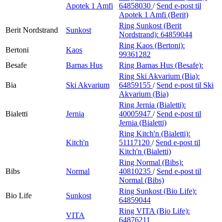
Apotek 1 Amfi
64858030
/
Send e-post
til
Apotek 1 Amfi (Berit)
Ring Sunkost (Berit
Berit Nordstrand
Sunkost
Nordstrand):
64859044
Ring Kaos (Bertoni):
Bertoni
Kaos
99361282
Besafe
Barnas Hus
Ring Barnas Hus (Besafe):
Ring Ski Akvarium (Bia):
Bia
Ski Akvarium
64859155
/
Send e-post
til Ski
Akvarium (Bia)
Ring Jernia (Bialetti):
Bialetti
Jernia
40005947
/
Send e-post
til
Jernia (Bialetti)
Ring Kitch'n (Bialetti):
Kitch'n
51117120
/
Send e-post
til
Kitch'n (Bialetti)
Ring Normal (Bibs):
Bibs
Normal
40810235
/
Send e-post
til
Normal (Bibs)
Ring Sunkost (Bio Life):
Bio Life
Sunkost
64859044
Ring VITA (Bio Life):
VITA
64876211