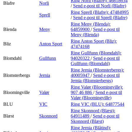
Ring Norli (Blafre):
46818634
Blafre
Norli
/
Send e-post
til Norli (Blafre)
Ring Sprell (Blafre):
47484995
Sprell
/
Send e-post
til Sprell (Blafre)
Ring Meny (Blenda):
Blenda
Meny
64859900
/
Send e-post
til
Meny (Blenda)
Ring Anton Sport (Bliz):
Bliz
Anton Sport
47474168
Ring Gullfunn (Blomdahl):
Blomdahl
Gullfunn
94020322
/
Send e-post
til
Gullfunn (Blomdahl)
Ring Jernia (Blomsterbergs):
Blomsterbergs
Jernia
40005947
/
Send e-post
til
Jernia (Blomsterbergs)
Ring Valør (Bloomingville):
Bloomingville
Valør
907 46 886
/
Send e-post
til
Valør (Bloomingville)
BLU
VIC
Ring VIC (BLU):
64877544
Ring Skonnord (Blæst):
Blæst
Skonnord
64911489
/
Send e-post
til
Skonnord (Blæst)
Ring Jernia (Blåtind):