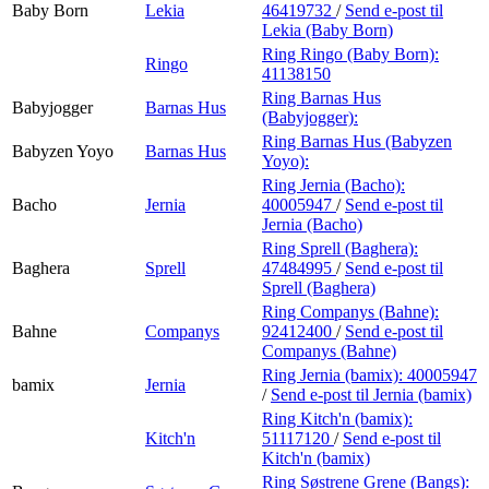
Baby Born
Lekia
46419732
/
Send e-post
til
Lekia (Baby Born)
Ring Ringo (Baby Born):
Ringo
41138150
Ring Barnas Hus
Babyjogger
Barnas Hus
(Babyjogger):
Ring Barnas Hus (Babyzen
Babyzen Yoyo
Barnas Hus
Yoyo):
Ring Jernia (Bacho):
Bacho
Jernia
40005947
/
Send e-post
til
Jernia (Bacho)
Ring Sprell (Baghera):
Baghera
Sprell
47484995
/
Send e-post
til
Sprell (Baghera)
Ring Companys (Bahne):
Bahne
Companys
92412400
/
Send e-post
til
Companys (Bahne)
Ring Jernia (bamix):
40005947
bamix
Jernia
/
Send e-post
til Jernia (bamix)
Ring Kitch'n (bamix):
Kitch'n
51117120
/
Send e-post
til
Kitch'n (bamix)
Ring Søstrene Grene (Bangs):