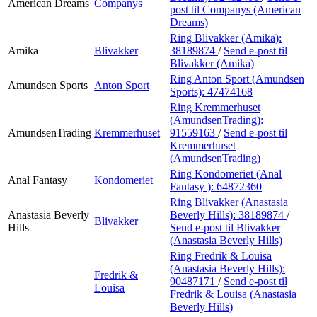
American Dreams
Companys
post
til Companys (American
Dreams)
Ring Blivakker (Amika):
Amika
Blivakker
38189874
/
Send e-post
til
Blivakker (Amika)
Ring Anton Sport (Amundsen
Amundsen Sports
Anton Sport
Sports):
47474168
Ring Kremmerhuset
(AmundsenTrading):
AmundsenTrading
Kremmerhuset
91559163
/
Send e-post
til
Kremmerhuset
(AmundsenTrading)
Ring Kondomeriet (Anal
Anal Fantasy
Kondomeriet
Fantasy ):
64872360
Ring Blivakker (Anastasia
Anastasia Beverly
Beverly Hills):
38189874
/
Blivakker
Hills
Send e-post
til Blivakker
(Anastasia Beverly Hills)
Ring Fredrik & Louisa
(Anastasia Beverly Hills):
Fredrik &
90487171
/
Send e-post
til
Louisa
Fredrik & Louisa (Anastasia
Beverly Hills)