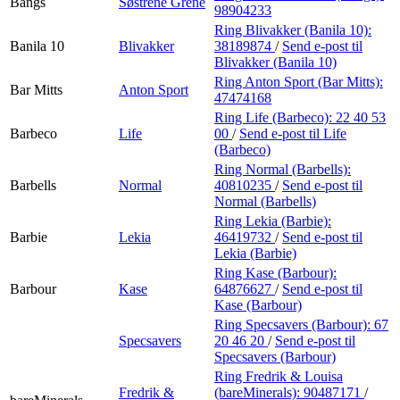
Bangs
Søstrene Grene
98904233
Ring Blivakker (Banila 10):
Banila 10
Blivakker
38189874
/
Send e-post
til
Blivakker (Banila 10)
Ring Anton Sport (Bar Mitts):
Bar Mitts
Anton Sport
47474168
Ring Life (Barbeco):
22 40 53
Barbeco
Life
00
/
Send e-post
til Life
(Barbeco)
Ring Normal (Barbells):
Barbells
Normal
40810235
/
Send e-post
til
Normal (Barbells)
Ring Lekia (Barbie):
Barbie
Lekia
46419732
/
Send e-post
til
Lekia (Barbie)
Ring Kase (Barbour):
Barbour
Kase
64876627
/
Send e-post
til
Kase (Barbour)
Ring Specsavers (Barbour):
67
Specsavers
20 46 20
/
Send e-post
til
Specsavers (Barbour)
Ring Fredrik & Louisa
Fredrik &
(bareMinerals):
90487171
/