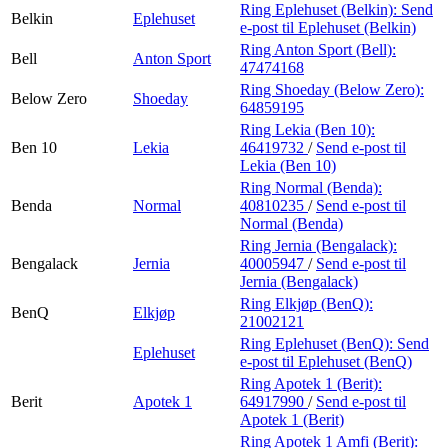
Ring Eplehuset (Belkin):
Send
Belkin
Eplehuset
e-post
til Eplehuset (Belkin)
Ring Anton Sport (Bell):
Bell
Anton Sport
47474168
Ring Shoeday (Below Zero):
Below Zero
Shoeday
64859195
Ring Lekia (Ben 10):
Ben 10
Lekia
46419732
/
Send e-post
til
Lekia (Ben 10)
Ring Normal (Benda):
Benda
Normal
40810235
/
Send e-post
til
Normal (Benda)
Ring Jernia (Bengalack):
Bengalack
Jernia
40005947
/
Send e-post
til
Jernia (Bengalack)
Ring Elkjøp (BenQ):
BenQ
Elkjøp
21002121
Ring Eplehuset (BenQ):
Send
Eplehuset
e-post
til Eplehuset (BenQ)
Ring Apotek 1 (Berit):
Berit
Apotek 1
64917990
/
Send e-post
til
Apotek 1 (Berit)
Ring Apotek 1 Amfi (Berit):