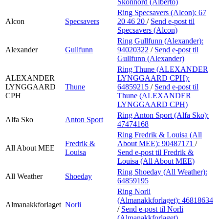
Skonnord (Alberto)
Ring Specsavers (Alcon):
67
Alcon
Specsavers
20 46 20
/
Send e-post
til
Specsavers (Alcon)
Ring Gullfunn (Alexander):
Alexander
Gullfunn
94020322
/
Send e-post
til
Gullfunn (Alexander)
Ring Thune (ALEXANDER
ALEXANDER
LYNGGAARD CPH):
LYNGGAARD
Thune
64859215
/
Send e-post
til
CPH
Thune (ALEXANDER
LYNGGAARD CPH)
Ring Anton Sport (Alfa Sko):
Alfa Sko
Anton Sport
47474168
Ring Fredrik & Louisa (All
Fredrik &
About MEE):
90487171
/
All About MEE
Louisa
Send e-post
til Fredrik &
Louisa (All About MEE)
Ring Shoeday (All Weather):
All Weather
Shoeday
64859195
Ring Norli
(Almanakkforlaget):
46818634
Almanakkforlaget
Norli
/
Send e-post
til Norli
(Almanakkforlaget)