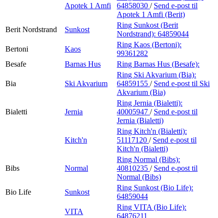
Apotek 1 Amfi
64858030
/
Send e-post
til
Apotek 1 Amfi (Berit)
Ring Sunkost (Berit
Berit Nordstrand
Sunkost
Nordstrand):
64859044
Ring Kaos (Bertoni):
Bertoni
Kaos
99361282
Besafe
Barnas Hus
Ring Barnas Hus (Besafe):
Ring Ski Akvarium (Bia):
Bia
Ski Akvarium
64859155
/
Send e-post
til Ski
Akvarium (Bia)
Ring Jernia (Bialetti):
Bialetti
Jernia
40005947
/
Send e-post
til
Jernia (Bialetti)
Ring Kitch'n (Bialetti):
Kitch'n
51117120
/
Send e-post
til
Kitch'n (Bialetti)
Ring Normal (Bibs):
Bibs
Normal
40810235
/
Send e-post
til
Normal (Bibs)
Ring Sunkost (Bio Life):
Bio Life
Sunkost
64859044
Ring VITA (Bio Life):
VITA
64876211