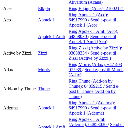
Akvarium (Acana)
Acer
Elkjøp
Ring Elkjøp (Acer):
21002121
Ring Apotek 1 (Aco):
Aco
Apotek 1
64917990
/
Send e-post
til
Apotek 1 (Aco)
Ring Apotek 1 Amfi (Aco):
Apotek 1 Amfi
64858030
/
Send e-post
til
Apotek 1 Amfi (Aco)
Ring Zizzi (Active by Zizzi.):
Active by Zizzi.
Zizzi
93038334
/
Send e-post
til
Zizzi (Active by Zizzi.)
Ring Morris (Adax):
+47 403
Adax
Morris
07 939
/
Send e-post
til Morris
(Adax)
Ring Thune (Add-on by
Thune):
64859215
/
Send e-
Add-on by Thune
Thune
post
til Thune (Add-on by
Thune)
Ring Apotek 1 (Aderma):
Aderma
Apotek 1
64917990
/
Send e-post
til
Apotek 1 (Aderma)
Ring Apotek 1 Amfi
(Aderma):
64858030
/
Send e-
Apotek 1 Amfi