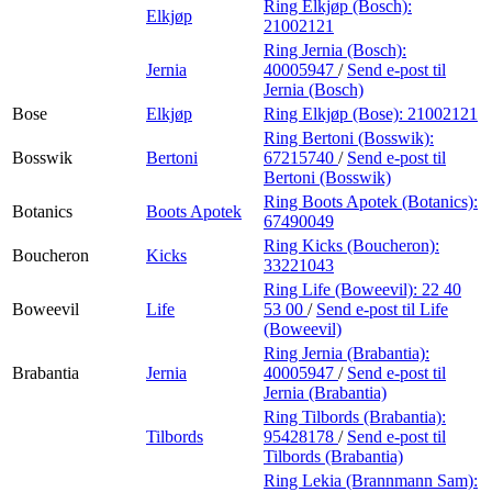
Ring Elkjøp (Bosch):
Elkjøp
21002121
Ring Jernia (Bosch):
Jernia
40005947
/
Send e-post
til
Jernia (Bosch)
Bose
Elkjøp
Ring Elkjøp (Bose):
21002121
Ring Bertoni (Bosswik):
Bosswik
Bertoni
67215740
/
Send e-post
til
Bertoni (Bosswik)
Ring Boots Apotek (Botanics):
Botanics
Boots Apotek
67490049
Ring Kicks (Boucheron):
Boucheron
Kicks
33221043
Ring Life (Boweevil):
22 40
Boweevil
Life
53 00
/
Send e-post
til Life
(Boweevil)
Ring Jernia (Brabantia):
Brabantia
Jernia
40005947
/
Send e-post
til
Jernia (Brabantia)
Ring Tilbords (Brabantia):
Tilbords
95428178
/
Send e-post
til
Tilbords (Brabantia)
Ring Lekia (Brannmann Sam):