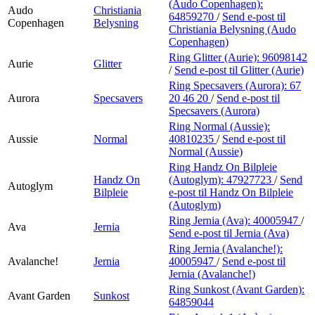
(Audo Copenhagen):
Audo
Christiania
64859270
/
Send e-post
til
Copenhagen
Belysning
Christiania Belysning (Audo
Copenhagen)
Ring Glitter (Aurie):
96098142
Aurie
Glitter
/
Send e-post
til Glitter (Aurie)
Ring Specsavers (Aurora):
67
Aurora
Specsavers
20 46 20
/
Send e-post
til
Specsavers (Aurora)
Ring Normal (Aussie):
Aussie
Normal
40810235
/
Send e-post
til
Normal (Aussie)
Ring Handz On Bilpleie
Handz On
(Autoglym):
47927723
/
Send
Autoglym
Bilpleie
e-post
til Handz On Bilpleie
(Autoglym)
Ring Jernia (Ava):
40005947
/
Ava
Jernia
Send e-post
til Jernia (Ava)
Ring Jernia (Avalanche!):
Avalanche!
Jernia
40005947
/
Send e-post
til
Jernia (Avalanche!)
Ring Sunkost (Avant Garden):
Avant Garden
Sunkost
64859044