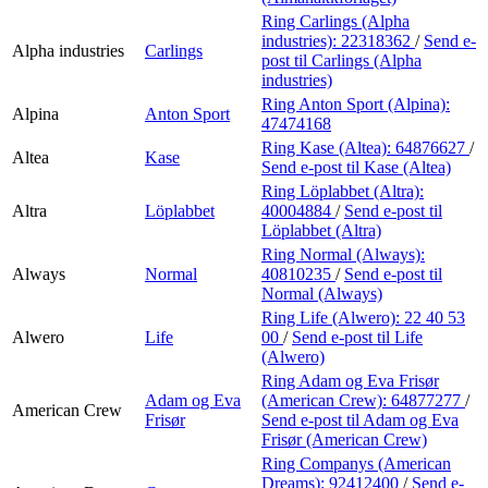
Ring Carlings (Alpha
industries):
22318362
/
Send e-
Alpha industries
Carlings
post
til Carlings (Alpha
industries)
Ring Anton Sport (Alpina):
Alpina
Anton Sport
47474168
Ring Kase (Altea):
64876627
/
Altea
Kase
Send e-post
til Kase (Altea)
Ring Löplabbet (Altra):
Altra
Löplabbet
40004884
/
Send e-post
til
Löplabbet (Altra)
Ring Normal (Always):
Always
Normal
40810235
/
Send e-post
til
Normal (Always)
Ring Life (Alwero):
22 40 53
Alwero
Life
00
/
Send e-post
til Life
(Alwero)
Ring Adam og Eva Frisør
Adam og Eva
(American Crew):
64877277
/
American Crew
Frisør
Send e-post
til Adam og Eva
Frisør (American Crew)
Ring Companys (American
Dreams):
92412400
/
Send e-