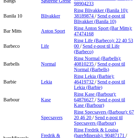
Bangs
Søstrene Grene
98904233
Ring Blivakker (Banila 10):
Banila 10
Blivakker
38189874
/
Send e-post
til
Blivakker (Banila 10)
Ring Anton Sport (Bar Mitts):
Bar Mitts
Anton Sport
47474168
Ring Life (Barbeco):
22 40 53
Barbeco
Life
00
/
Send e-post
til Life
(Barbeco)
Ring Normal (Barbells):
Barbells
Normal
40810235
/
Send e-post
til
Normal (Barbells)
Ring Lekia (Barbie):
Barbie
Lekia
46419732
/
Send e-post
til
Lekia (Barbie)
Ring Kase (Barbour):
Barbour
Kase
64876627
/
Send e-post
til
Kase (Barbour)
Ring Specsavers (Barbour):
67
Specsavers
20 46 20
/
Send e-post
til
Specsavers (Barbour)
Ring Fredrik & Louisa
Fredrik &
(bareMinerals):
90487171
/