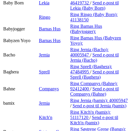
Baby Born
Lekia
46419732
/
Send e-post
til
Lekia (Baby Born)
Ring Ringo (Baby Born):
Ringo
41138150
Ring Barnas Hus
Babyjogger
Barnas Hus
(Babyjogger):
Ring Barnas Hus (Babyzen
Babyzen Yoyo
Barnas Hus
Yoyo):
Ring Jernia (Bacho):
Bacho
Jernia
40005947
/
Send e-post
til
Jernia (Bacho)
Ring Sprell (Baghera):
Baghera
Sprell
47484995
/
Send e-post
til
Sprell (Baghera)
Ring Companys (Bahne):
Bahne
Companys
92412400
/
Send e-post
til
Companys (Bahne)
Ring Jernia (bamix):
40005947
bamix
Jernia
/
Send e-post
til Jernia (bamix)
Ring Kitch'n (bamix):
Kitch'n
51117120
/
Send e-post
til
Kitch'n (bamix)
Ring Søstrene Grene (Bangs):