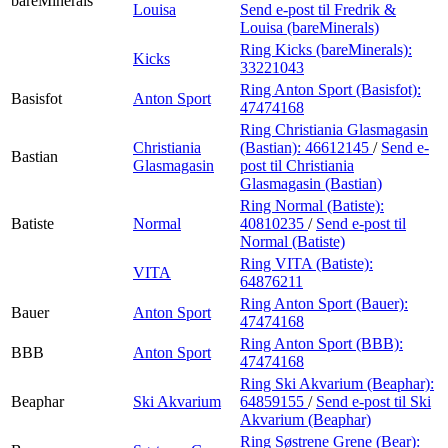
bareMinerals
Louisa
Send e-post
til Fredrik &
Louisa (bareMinerals)
Ring Kicks (bareMinerals):
Kicks
33221043
Ring Anton Sport (Basisfot):
Basisfot
Anton Sport
47474168
Ring Christiania Glasmagasin
Christiania
(Bastian):
46612145
/
Send e-
Bastian
Glasmagasin
post
til Christiania
Glasmagasin (Bastian)
Ring Normal (Batiste):
Batiste
Normal
40810235
/
Send e-post
til
Normal (Batiste)
Ring VITA (Batiste):
VITA
64876211
Ring Anton Sport (Bauer):
Bauer
Anton Sport
47474168
Ring Anton Sport (BBB):
BBB
Anton Sport
47474168
Ring Ski Akvarium (Beaphar):
Beaphar
Ski Akvarium
64859155
/
Send e-post
til Ski
Akvarium (Beaphar)
Ring Søstrene Grene (Bear):