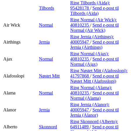
Ring Tilbords (Aida):
Tilbords
95428178
/
Send e-post
til
Tilbords (Aida)
Ring Normal (Air Wick):
Air Wick
Normal
40810235
/
Send e-post
til
Normal (Air Wick)
Ring Jernia (Airthings):
Airthings
Jernia
40005947
/
Send e-post
til
Jernia (Airthings)
Ring Normal (Ajax):
Ajax
Normal
40810235
/
Send e-post
til
Normal (Ajax)
Ring Nøstet Mitt (Alafosslopi):
Alafosslopi
Nøstet Mitt
41797868
/
Send e-post
til
Nøstet Mitt (Alafosslopi)
Ring Normal (Alama):
Alama
Normal
40810235
/
Send e-post
til
Normal (Alama)
Ring Jernia (Alanor):
Alanor
Jernia
40005947
/
Send e-post
til
Jernia (Alanor)
Ring Skonnord (Alberto):
Alberto
Skonnord
64911489
/
Send e-post
til