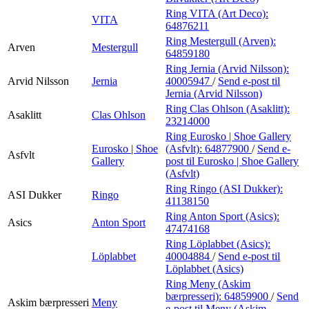
Ring VITA (Art Deco):
VITA
64876211
Ring Mestergull (Arven):
Arven
Mestergull
64859180
Ring Jernia (Arvid Nilsson):
Arvid Nilsson
Jernia
40005947
/
Send e-post
til
Jernia (Arvid Nilsson)
Ring Clas Ohlson (Asaklitt):
Asaklitt
Clas Ohlson
23214000
Ring Eurosko | Shoe Gallery
Eurosko | Shoe
(Asfvlt):
64877900
/
Send e-
Asfvlt
Gallery
post
til Eurosko | Shoe Gallery
(Asfvlt)
Ring Ringo (ASI Dukker):
ASI Dukker
Ringo
41138150
Ring Anton Sport (Asics):
Asics
Anton Sport
47474168
Ring Löplabbet (Asics):
Löplabbet
40004884
/
Send e-post
til
Löplabbet (Asics)
Ring Meny (Askim
bærpresseri):
64859900
/
Send
Askim bærpresseri
Meny
e-post
til Meny (Askim