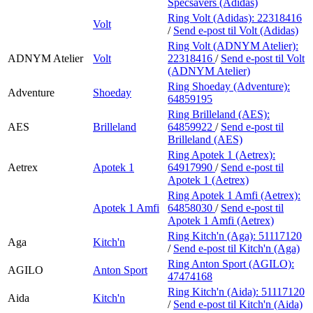
Specsavers (Adidas)
Ring Volt (Adidas):
22318416
Volt
/
Send e-post
til Volt (Adidas)
Ring Volt (ADNYM Atelier):
ADNYM Atelier
Volt
22318416
/
Send e-post
til Volt
(ADNYM Atelier)
Ring Shoeday (Adventure):
Adventure
Shoeday
64859195
Ring Brilleland (AES):
AES
Brilleland
64859922
/
Send e-post
til
Brilleland (AES)
Ring Apotek 1 (Aetrex):
Aetrex
Apotek 1
64917990
/
Send e-post
til
Apotek 1 (Aetrex)
Ring Apotek 1 Amfi (Aetrex):
Apotek 1 Amfi
64858030
/
Send e-post
til
Apotek 1 Amfi (Aetrex)
Ring Kitch'n (Aga):
51117120
Aga
Kitch'n
/
Send e-post
til Kitch'n (Aga)
Ring Anton Sport (AGILO):
AGILO
Anton Sport
47474168
Ring Kitch'n (Aida):
51117120
Aida
Kitch'n
/
Send e-post
til Kitch'n (Aida)