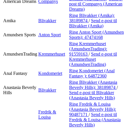
American Dreams
Companys
post
til Companys (American
Dreams)
Ring Blivakker (Amika):
Amika
Blivakker
38189874
/
Send e-post
til
Blivakker (Amika)
Ring Anton Sport (Amundsen
Amundsen Sports
Anton Sport
Sports):
47474168
Ring Kremmerhuset
(AmundsenTrading):
AmundsenTrading
Kremmerhuset
91559163
/
Send e-post
til
Kremmerhuset
(AmundsenTrading)
Ring Kondomeriet (Anal
Anal Fantasy
Kondomeriet
Fantasy ):
64872360
Ring Blivakker (Anastasia
Anastasia Beverly
Beverly Hills):
38189874
/
Blivakker
Hills
Send e-post
til Blivakker
(Anastasia Beverly Hills)
Ring Fredrik & Louisa
(Anastasia Beverly Hills):
Fredrik &
90487171
/
Send e-post
til
Louisa
Fredrik & Louisa (Anastasia
Beverly Hills)