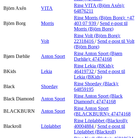
Ring VITA (Björn Axén):
Björn Axén
VITA
64876211
Ring Morris (Björn Borg):
+47
Björn Borg
Morris
403 07 939
/
Send e-post
til
Morris (Björn Borg)
Ring Volt (Björn Borg):
Volt
22318416
/
Send e-post
til Volt
(Björn Borg)
Ring Anton Sport (Bjørn
Bjørn Dæhlie
Anton Sport
Dæhlie):
47474168
Ring Lekia (BKids):
BKids
Lekia
46419732
/
Send e-post
til
Lekia (BKids)
Ring Shoeday (Black):
Black
Shoeday
64859195
Ring Anton Sport (Black
Black Diamond
Anton Sport
Diamond):
47474168
Ring Anton Sport
BLACKBURN
Anton Sport
(BLACKBURN):
47474168
Ring Löplabbet (Blackroll):
Blackroll
Löplabbet
40004884
/
Send e-post
til
Löplabbet (Blackroll)