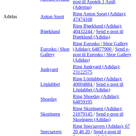
post
til Apotek 1 Amfi
(Aderma)
Ring Anton Sport (Adidas):
Adidas
Anton Sport
47474168
Ring Bjørklund (Adidas):
Bjørklund
40432244
/
Send e-post
til
Bjørklund (Adidas)
Ring Eurosko | Shoe Gallery
Eurosko | Shoe
(Adidas):
64877900
/
Send e-
Gallery
post
til Eurosko | Shoe Gallery
(Adidas)
Ring Junkyard (Adidas):
Junkyard
23122575
Ring Löplabbet (Adidas):
Löplabbet
40004884
/
Send e-post
til
Löplabbet (Adidas)
Ring Shoeday (Adidas):
Shoeday
64859195
Ring Skoringen (Adidas):
Skoringen
21079145
/
Send e-post
til
Skoringen (Adidas)
Ring Specsavers (Adidas):
67
Specsavers
20 46 20
/
Send e-post
til