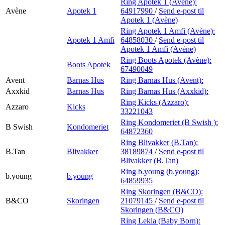
Ring Apotek 1 (Avène):
Avène
Apotek 1
64917990
/
Send e-post
til
Apotek 1 (Avène)
Ring Apotek 1 Amfi (Avène):
Apotek 1 Amfi
64858030
/
Send e-post
til
Apotek 1 Amfi (Avène)
Ring Boots Apotek (Avène):
Boots Apotek
67490049
Avent
Barnas Hus
Ring Barnas Hus (Avent):
Axxkid
Barnas Hus
Ring Barnas Hus (Axxkid):
Ring Kicks (Azzaro):
Azzaro
Kicks
33221043
Ring Kondomeriet (B Swish ):
B Swish
Kondomeriet
64872360
Ring Blivakker (B.Tan):
B.Tan
Blivakker
38189874
/
Send e-post
til
Blivakker (B.Tan)
Ring b.young (b.young):
b.young
b.young
64859935
Ring Skoringen (B&CO):
B&CO
Skoringen
21079145
/
Send e-post
til
Skoringen (B&CO)
Ring Lekia (Baby Born):