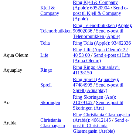
Ring Kjell & Company
Kjell &
(Apple):
69520904
/
Send e-
Company
post
til Kjell & Company
(Apple)
Ring Telenorbutikken (Apple):
Telenorbutikken
90802036
/
Send e-post
til
Telenorbutikken (Apple)
Telia
Ring Telia (Apple):
93462336
Ring Life (Aqua Oleum):
22
Aqua Oleum
Life
40 53 00
/
Send e-post
til Life
(Aqua Oleum)
Ring Ringo (Aquaplay):
Aquaplay
Ringo
41138150
Ring Sprell (Aquaplay):
Sprell
47484995
/
Send e-post
til
Sprell (Aquaplay)
Ring Skoringen (Ara):
Ara
Skoringen
21079145
/
Send e-post
til
Skoringen (Ara)
Ring Christiania Glasmagasin
Christiania
(Arabia):
46612145
/
Send e-
Arabia
Glasmagasin
post
til Christiania
Glasmagasin (Arabia)