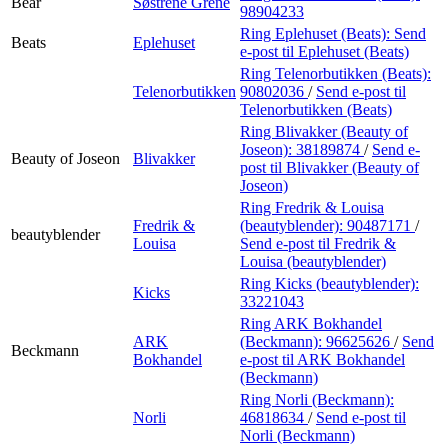
Bear
Søstrene Grene
98904233
Ring Eplehuset (Beats):
Send
Beats
Eplehuset
e-post
til Eplehuset (Beats)
Ring Telenorbutikken (Beats):
Telenorbutikken
90802036
/
Send e-post
til
Telenorbutikken (Beats)
Ring Blivakker (Beauty of
Joseon):
38189874
/
Send e-
Beauty of Joseon
Blivakker
post
til Blivakker (Beauty of
Joseon)
Ring Fredrik & Louisa
Fredrik &
(beautyblender):
90487171
/
beautyblender
Louisa
Send e-post
til Fredrik &
Louisa (beautyblender)
Ring Kicks (beautyblender):
Kicks
33221043
Ring ARK Bokhandel
ARK
(Beckmann):
96625626
/
Send
Beckmann
Bokhandel
e-post
til ARK Bokhandel
(Beckmann)
Ring Norli (Beckmann):
Norli
46818634
/
Send e-post
til
Norli (Beckmann)