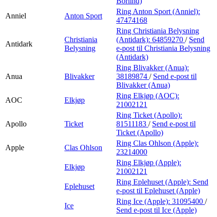
Börlind)
Ring Anton Sport (Anniel):
Anniel
Anton Sport
47474168
Ring Christiania Belysning
Christiania
(Antidark):
64859270
/
Send
Antidark
Belysning
e-post
til Christiania Belysning
(Antidark)
Ring Blivakker (Anua):
Anua
Blivakker
38189874
/
Send e-post
til
Blivakker (Anua)
Ring Elkjøp (AOC):
AOC
Elkjøp
21002121
Ring Ticket (Apollo):
Apollo
Ticket
81511183
/
Send e-post
til
Ticket (Apollo)
Ring Clas Ohlson (Apple):
Apple
Clas Ohlson
23214000
Ring Elkjøp (Apple):
Elkjøp
21002121
Ring Eplehuset (Apple):
Send
Eplehuset
e-post
til Eplehuset (Apple)
Ring Ice (Apple):
31095400
/
Ice
Send e-post
til Ice (Apple)