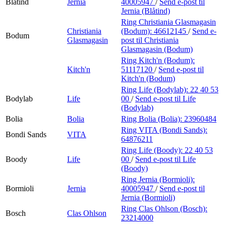
Blåtind
Jernia
40005947
/
Send e-post
til
Jernia (Blåtind)
Ring Christiania Glasmagasin
Christiania
(Bodum):
46612145
/
Send e-
Bodum
Glasmagasin
post
til Christiania
Glasmagasin (Bodum)
Ring Kitch'n (Bodum):
Kitch'n
51117120
/
Send e-post
til
Kitch'n (Bodum)
Ring Life (Bodylab):
22 40 53
Bodylab
Life
00
/
Send e-post
til Life
(Bodylab)
Bolia
Bolia
Ring Bolia (Bolia):
23960484
Ring VITA (Bondi Sands):
Bondi Sands
VITA
64876211
Ring Life (Boody):
22 40 53
Boody
Life
00
/
Send e-post
til Life
(Boody)
Ring Jernia (Bormioli):
Bormioli
Jernia
40005947
/
Send e-post
til
Jernia (Bormioli)
Ring Clas Ohlson (Bosch):
Bosch
Clas Ohlson
23214000