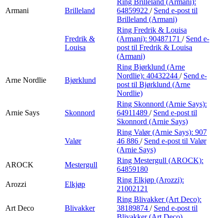
Ring Brilleland (Armani):
Armani
Brilleland
64859922
/
Send e-post
til
Brilleland (Armani)
Ring Fredrik & Louisa
Fredrik &
(Armani):
90487171
/
Send e-
Louisa
post
til Fredrik & Louisa
(Armani)
Ring Bjørklund (Arne
Nordlie):
40432244
/
Send e-
Arne Nordlie
Bjørklund
post
til Bjørklund (Arne
Nordlie)
Ring Skonnord (Arnie Says):
Arnie Says
Skonnord
64911489
/
Send e-post
til
Skonnord (Arnie Says)
Ring Valør (Arnie Says):
907
Valør
46 886
/
Send e-post
til Valør
(Arnie Says)
Ring Mestergull (AROCK):
AROCK
Mestergull
64859180
Ring Elkjøp (Arozzi):
Arozzi
Elkjøp
21002121
Ring Blivakker (Art Deco):
Art Deco
Blivakker
38189874
/
Send e-post
til
Blivakker (Art Deco)