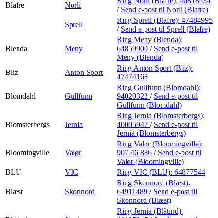
Ring Norli (Blafre):
46818634
Blafre
Norli
/
Send e-post
til Norli (Blafre)
Ring Sprell (Blafre):
47484995
Sprell
/
Send e-post
til Sprell (Blafre)
Ring Meny (Blenda):
Blenda
Meny
64859900
/
Send e-post
til
Meny (Blenda)
Ring Anton Sport (Bliz):
Bliz
Anton Sport
47474168
Ring Gullfunn (Blomdahl):
Blomdahl
Gullfunn
94020322
/
Send e-post
til
Gullfunn (Blomdahl)
Ring Jernia (Blomsterbergs):
Blomsterbergs
Jernia
40005947
/
Send e-post
til
Jernia (Blomsterbergs)
Ring Valør (Bloomingville):
Bloomingville
Valør
907 46 886
/
Send e-post
til
Valør (Bloomingville)
BLU
VIC
Ring VIC (BLU):
64877544
Ring Skonnord (Blæst):
Blæst
Skonnord
64911489
/
Send e-post
til
Skonnord (Blæst)
Ring Jernia (Blåtind):