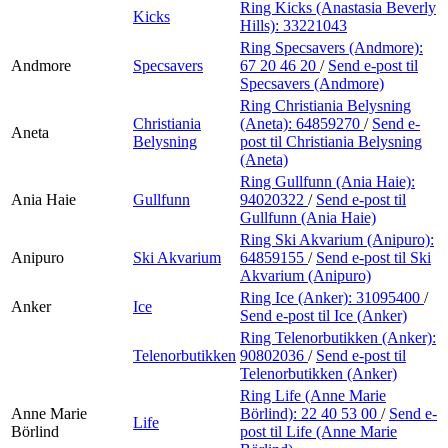
Ring Kicks (Anastasia Beverly
Kicks
Hills):
33221043
Ring Specsavers (Andmore):
Andmore
Specsavers
67 20 46 20
/
Send e-post
til
Specsavers (Andmore)
Ring Christiania Belysning
Christiania
(Aneta):
64859270
/
Send e-
Aneta
Belysning
post
til Christiania Belysning
(Aneta)
Ring Gullfunn (Ania Haie):
Ania Haie
Gullfunn
94020322
/
Send e-post
til
Gullfunn (Ania Haie)
Ring Ski Akvarium (Anipuro):
Anipuro
Ski Akvarium
64859155
/
Send e-post
til Ski
Akvarium (Anipuro)
Ring Ice (Anker):
31095400
/
Anker
Ice
Send e-post
til Ice (Anker)
Ring Telenorbutikken (Anker):
Telenorbutikken
90802036
/
Send e-post
til
Telenorbutikken (Anker)
Ring Life (Anne Marie
Anne Marie
Börlind):
22 40 53 00
/
Send e-
Life
Börlind
post
til Life (Anne Marie