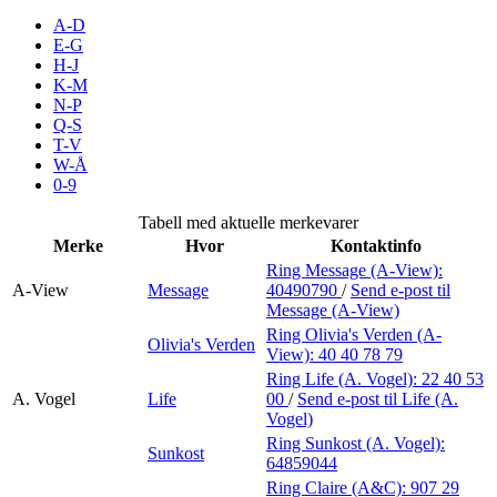
Inspirasjon
A-D
E-G
H-J
K-M
N-P
Søk
Q-S
T-V
W-Å
0-9
Åpningstider
Tabell med aktuelle merkevarer
Merke
Hvor
Kontaktinfo
Praktisk informasjon
Ring Message (A-View):
A-View
Message
40490790
/
Send e-post
til
Ledige stillinger
Message (A-View)
Magasin
Ring Olivia's Verden (A-
Olivia's Verden
View):
40 40 78 79
Gavekort
Ring Life (A. Vogel):
22 40 53
A. Vogel
Life
00
/
Send e-post
til Life (A.
Finn frem
Vogel)
Ring Sunkost (A. Vogel):
Sunkost
Personal Shopper
64859044
Ring Claire (A&C):
907 29