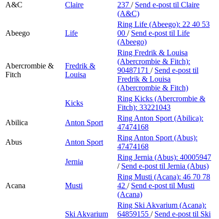
A&C
Claire
237
/
Send e-post
til Claire
(A&C)
Ring Life (Abeego):
22 40 53
Abeego
Life
00
/
Send e-post
til Life
(Abeego)
Ring Fredrik & Louisa
(Abercrombie & Fitch):
Abercrombie &
Fredrik &
90487171
/
Send e-post
til
Fitch
Louisa
Fredrik & Louisa
(Abercrombie & Fitch)
Ring Kicks (Abercrombie &
Kicks
Fitch):
33221043
Ring Anton Sport (Abilica):
Abilica
Anton Sport
47474168
Ring Anton Sport (Abus):
Abus
Anton Sport
47474168
Ring Jernia (Abus):
40005947
Jernia
/
Send e-post
til Jernia (Abus)
Ring Musti (Acana):
46 70 78
Acana
Musti
42
/
Send e-post
til Musti
(Acana)
Ring Ski Akvarium (Acana):
Ski Akvarium
64859155
/
Send e-post
til Ski