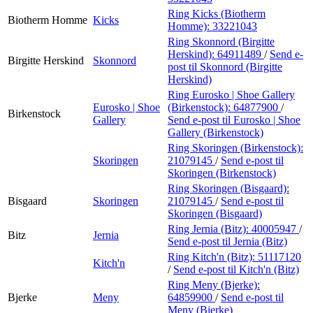
Ring Kicks (Biotherm
Biotherm Homme
Kicks
Homme):
33221043
Ring Skonnord (Birgitte
Herskind):
64911489
/
Send e-
Birgitte Herskind
Skonnord
post
til Skonnord (Birgitte
Herskind)
Ring Eurosko | Shoe Gallery
Eurosko | Shoe
(Birkenstock):
64877900
/
Birkenstock
Gallery
Send e-post
til Eurosko | Shoe
Gallery (Birkenstock)
Ring Skoringen (Birkenstock):
Skoringen
21079145
/
Send e-post
til
Skoringen (Birkenstock)
Ring Skoringen (Bisgaard):
Bisgaard
Skoringen
21079145
/
Send e-post
til
Skoringen (Bisgaard)
Ring Jernia (Bitz):
40005947
/
Bitz
Jernia
Send e-post
til Jernia (Bitz)
Ring Kitch'n (Bitz):
51117120
Kitch'n
/
Send e-post
til Kitch'n (Bitz)
Ring Meny (Bjerke):
Bjerke
Meny
64859900
/
Send e-post
til
Meny (Bjerke)