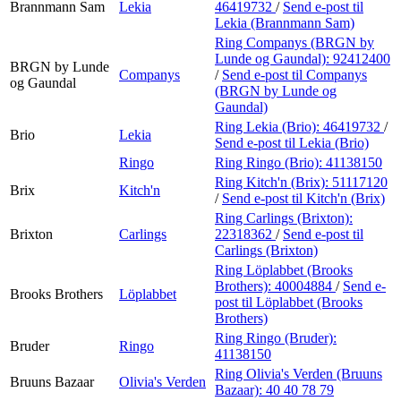
Brannmann Sam
Lekia
46419732
/
Send e-post
til
Lekia (Brannmann Sam)
Ring Companys (BRGN by
Lunde og Gaundal):
92412400
BRGN by Lunde
Companys
/
Send e-post
til Companys
og Gaundal
(BRGN by Lunde og
Gaundal)
Ring Lekia (Brio):
46419732
/
Brio
Lekia
Send e-post
til Lekia (Brio)
Ringo
Ring Ringo (Brio):
41138150
Ring Kitch'n (Brix):
51117120
Brix
Kitch'n
/
Send e-post
til Kitch'n (Brix)
Ring Carlings (Brixton):
Brixton
Carlings
22318362
/
Send e-post
til
Carlings (Brixton)
Ring Löplabbet (Brooks
Brothers):
40004884
/
Send e-
Brooks Brothers
Löplabbet
post
til Löplabbet (Brooks
Brothers)
Ring Ringo (Bruder):
Bruder
Ringo
41138150
Ring Olivia's Verden (Bruuns
Bruuns Bazaar
Olivia's Verden
Bazaar):
40 40 78 79