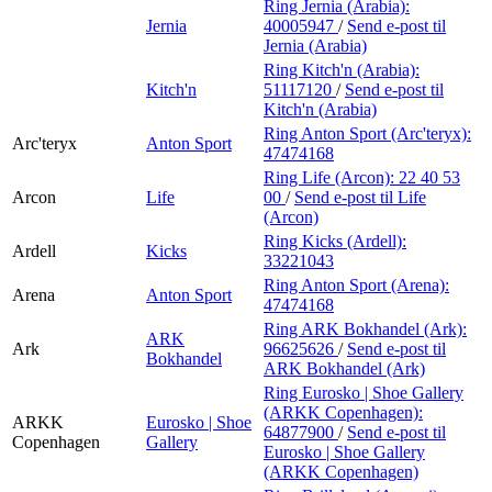
Ring Jernia (Arabia):
Jernia
40005947
/
Send e-post
til
Jernia (Arabia)
Ring Kitch'n (Arabia):
Kitch'n
51117120
/
Send e-post
til
Kitch'n (Arabia)
Ring Anton Sport (Arc'teryx):
Arc'teryx
Anton Sport
47474168
Ring Life (Arcon):
22 40 53
Arcon
Life
00
/
Send e-post
til Life
(Arcon)
Ring Kicks (Ardell):
Ardell
Kicks
33221043
Ring Anton Sport (Arena):
Arena
Anton Sport
47474168
Ring ARK Bokhandel (Ark):
ARK
Ark
96625626
/
Send e-post
til
Bokhandel
ARK Bokhandel (Ark)
Ring Eurosko | Shoe Gallery
(ARKK Copenhagen):
ARKK
Eurosko | Shoe
64877900
/
Send e-post
til
Copenhagen
Gallery
Eurosko | Shoe Gallery
(ARKK Copenhagen)