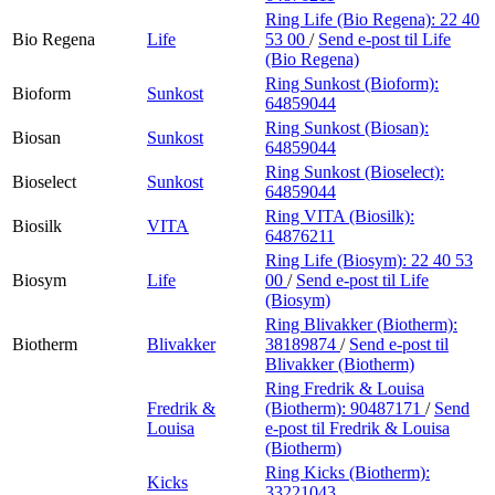
Ring Life (Bio Regena):
22 40
Bio Regena
Life
53 00
/
Send e-post
til Life
(Bio Regena)
Ring Sunkost (Bioform):
Bioform
Sunkost
64859044
Ring Sunkost (Biosan):
Biosan
Sunkost
64859044
Ring Sunkost (Bioselect):
Bioselect
Sunkost
64859044
Ring VITA (Biosilk):
Biosilk
VITA
64876211
Ring Life (Biosym):
22 40 53
Biosym
Life
00
/
Send e-post
til Life
(Biosym)
Ring Blivakker (Biotherm):
Biotherm
Blivakker
38189874
/
Send e-post
til
Blivakker (Biotherm)
Ring Fredrik & Louisa
Fredrik &
(Biotherm):
90487171
/
Send
Louisa
e-post
til Fredrik & Louisa
(Biotherm)
Ring Kicks (Biotherm):
Kicks
33221043