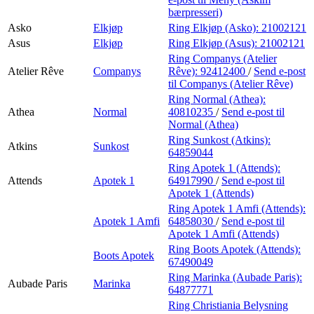
bærpresseri)
Asko
Elkjøp
Ring Elkjøp (Asko):
21002121
Asus
Elkjøp
Ring Elkjøp (Asus):
21002121
Ring Companys (Atelier
Atelier Rêve
Companys
Rêve):
92412400
/
Send e-post
til Companys (Atelier Rêve)
Ring Normal (Athea):
Athea
Normal
40810235
/
Send e-post
til
Normal (Athea)
Ring Sunkost (Atkins):
Atkins
Sunkost
64859044
Ring Apotek 1 (Attends):
Attends
Apotek 1
64917990
/
Send e-post
til
Apotek 1 (Attends)
Ring Apotek 1 Amfi (Attends):
Apotek 1 Amfi
64858030
/
Send e-post
til
Apotek 1 Amfi (Attends)
Ring Boots Apotek (Attends):
Boots Apotek
67490049
Ring Marinka (Aubade Paris):
Aubade Paris
Marinka
64877771
Ring Christiania Belysning