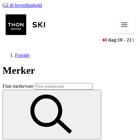
Gå til hovedinnhold
I dag:
10 - 21
Forside
Merker
Butikker
Finn merkevare
Mat og drikke
Helse
Aktiviteter
Tilbud